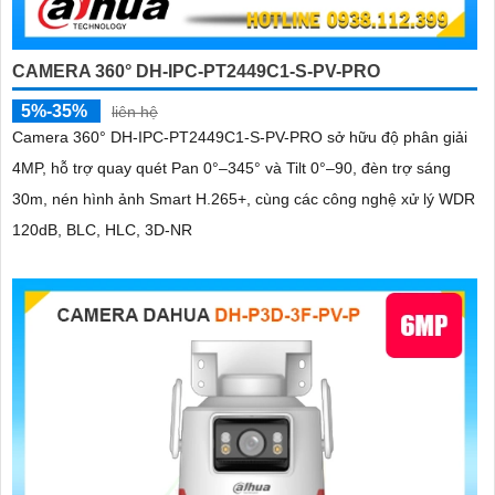
CAMERA 360° DH-IPC-PT2449C1-S-PV-PRO
5%-35%
liên hệ
Camera 360° DH-IPC-PT2449C1-S-PV-PRO sở hữu độ phân giải
4MP, hỗ trợ quay quét Pan 0°–345° và Tilt 0°–90, đèn trợ sáng
30m, nén hình ảnh Smart H.265+, cùng các công nghệ xử lý WDR
120dB, BLC, HLC, 3D-NR