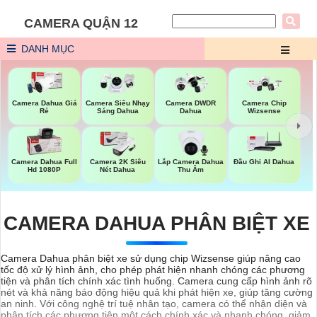
CAMERA QUẬN 12
DANH MỤC
Camera Dahua Giá
Camera Siêu Nhạy
Camera DWDR
Camera Chip
Rẻ
Sáng Dahua
Dahua
Wizsense
Lắp Camera Dahua
Camera Dahua Full
Camera 2K Siêu
Đầu Ghi AI Dahua
Thu Âm
Hd 1080P
Nét Dahua
CAMERA DAHUA PHÂN BIỆT XE
Camera Dahua phân biệt xe sử dụng chip Wizsense giúp nâng cao
tốc độ xử lý hình ảnh, cho phép phát hiện nhanh chóng các phương
tiện và phân tích chính xác tình huống. Camera cung cấp hình ảnh rõ
nét và khả năng báo động hiệu quả khi phát hiện xe, giúp tăng cường
an ninh. Với công nghệ trí tuệ nhân tạo, camera có thể nhận diện và
phân tích các phương tiện một cách chính xác và nhanh chóng, giảm