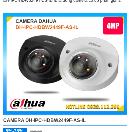
DH-IPC-HDW3249T-ZS-IL-IL là dòng camera có độ phân giải 2
CAMERA DH-IPC-HDBW2449F-AS-IL
5%-35%
liên hệ