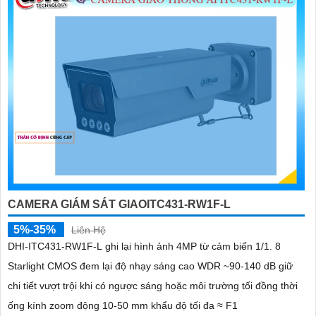
CAMERA GIÁM SÁT GIAOITC431-RW1F-L
5%-35%
Liên Hệ
DHI-ITC431-RW1F-L ghi lại hình ảnh 4MP từ cảm biến 1/1. 8
Starlight CMOS đem lại độ nhạy sáng cao WDR ~90-140 dB giữ
chi tiết vượt trội khi có ngược sáng hoặc môi trường tối đồng thời
ống kính zoom động 10-50 mm khẩu độ tối đa ≈ F1