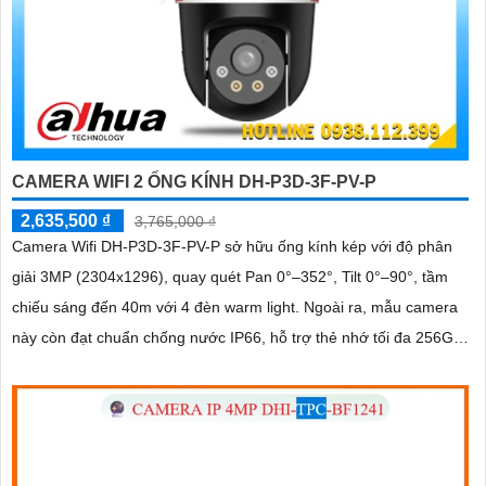
CAMERA WIFI 2 ỐNG KÍNH DH-P3D-3F-PV-P
2,635,500 ₫
3,765,000 ₫
Camera Wifi DH-P3D-3F-PV-P sở hữu ống kính kép với độ phân
giải 3MP (2304x1296), quay quét Pan 0°–352°, Tilt 0°–90°, tầm
chiếu sáng đến 40m với 4 đèn warm light. Ngoài ra, mẫu camera
này còn đạt chuẩn chống nước IP66, hỗ trợ thẻ nhớ tối đa 256GB,
kết nối Wi-Fi 2