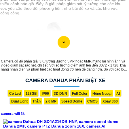
thiểu cảnh báo giả. Đây là giải pháp giám sát lý tưởng cho các khu
vực yêu cầu theo dõi phương tiện, như bãi đỗ xe và các khu vực
công cộng.
Camera có độ phân giải 3K, tương đương 5MP hoặc 6MP, mang lại hình ảnh và
video giám sát sắc nét, chi tiết. Với số lượng điểm ảnh lên đến 3072 x 1728, khả
năng nhận diện và phân biệt các hoạt động trở nên dễ dàng hơn. So với các loại
camera độ phân giải thông thường thì camera 3K cho chất lượng giám sát vượt
trội, thích hợp cho những yêu cầu cao về độ rõ ràng và chi tiết trong quá trình
CAMERA DAHUA PHÂN BIỆT XE
'
quan sát, giúp đảm bảo hiệu quả trong các hệ thống giám sát.
Có Led
128GB
IP66
3D DNR
Full Color
Hồng Ngoại
AI
Dual Light
Thân
2.0 MP
Speed Dome
CMOS
Xoay 360
camera wifi 3k