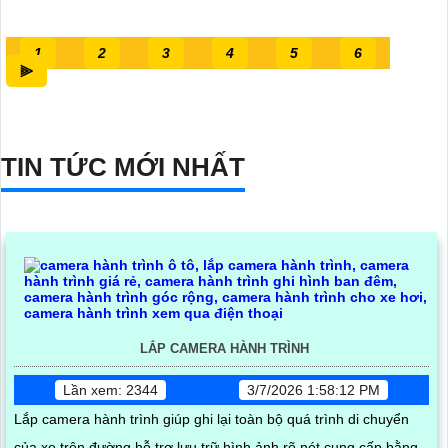
1
2
3
4
5
6
⫸
TIN TỨC MỚI NHẤT
LẮP CAMERA HÀNH TRÌNH
Lần xem: 2344
3/7/2026 1:58:12 PM
Lắp camera hành trình giúp ghi lại toàn bộ quá trình di chuyển
của xe trên đường hỗ trợ lưu trữ hình ảnh rõ nét cung cấp bằng