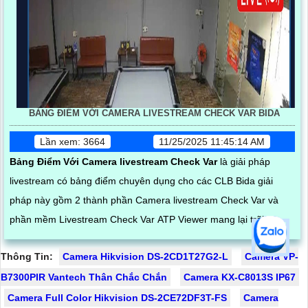
BẢNG ĐIỂM VỚI CAMERA LIVESTREAM CHECK VAR BIDA
Lần xem: 3664
11/25/2025 11:45:14 AM
Bảng Điểm Với Camera livestream Check Var
là giải pháp
livestream có bảng điểm chuyên dụng cho các CLB Bida giải
pháp này gồm 2 thành phần Camera livestream Check Var và
phần mềm Livestream Check Var ATP Viewer mang lại trãi
nghiệm chơi bida chuyên nghiệp tiết kiệm chi phí livestream cho
Thông Tin:
Camera Hikvision DS-2CD1T27G2-L
Camera VP-
các giải đấu bida tại các CLB
B7300PIR Vantech Thân Chắc Chắn
Camera KX-C8013S IP67
Camera Full Color Hikvision DS-2CE72DF3T-FS
Camera