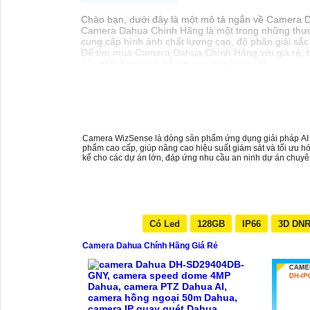
Chào bạn, dưới đây là một mô tả ngắn về Camera 
Camera Dahua Chính Hãng là một trong những thương
cung cấp hình ảnh chất lượng cao, độ phân giải sắc
Để tìm mua Camera Dahua Chính Hãng với giá rẻ, b
cấp
chất lượng và hỗ trợ sau bán hàng tốt.
Để lựa chọn giải pháp phù hợp, quan trọng bạn cần 
zoom, cảnh báo... Với những yếu tố này, bạn có thể
Chúc bạn thành công trong việc tìm hiểu và lựa chọ
để mình giúp bạn nhé!
Camera WizSense là dòng sản phẩm ứng dụng giải pháp AI độ
phẩm cao cấp, giúp nâng cao hiệu suất giám sát và tối ưu h
kể cho các dự án lớn, đáp ứng nhu cầu an ninh dự án chuyê
Có Led
128GB
IP66
3D DN
Camera Dahua Chính Hãng Giá Rẻ