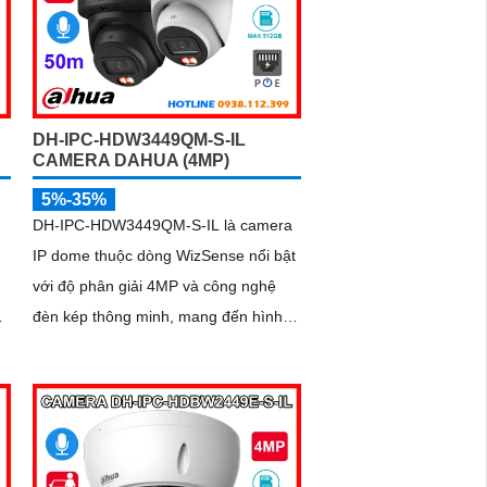
DH-IPC-HDW3449QM-S-IL
CAMERA DAHUA (4MP)
5%-35%
DH-IPC-HDW3449QM-S-IL là camera
IP dome thuộc dòng WizSense nổi bật
với độ phân giải 4MP và công nghệ
g
đèn kép thông minh, mang đến hình
.
ảnh màu sắc rực rỡ ngay cả trong
hớ
đêm tối với tầm nhìn xa tới 50m. Công
nghệ AI camera có khả năng nhận
g
diện chính xác người và phương tiện,
ám
kết hợp với tính năng đàm thoại hai