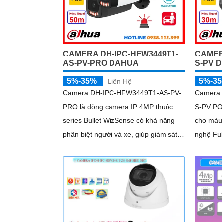
CAMERA DH-IPC-HFW3449T1-
CAMER
AS-PV-PRO DAHUA
S-PV 
5%-35%
5%-3
Liên Hệ
Camera DH-IPC-HFW3449T1-AS-PV-
Camera 
PRO là dòng camera IP 4MP thuộc
S-PV PO
series Bullet WizSense có khả năng
cho màu
phân biệt người và xe, giúp giám sát
nghệ Ful
chính xác hơn. Camera tích hợp mic,
như ban
loa và khe thẻ nhớ lên đến 512GB hỗ
Với độ p
trợ cảnh báo chủ động với loa và đèn
báo xanh đỏ