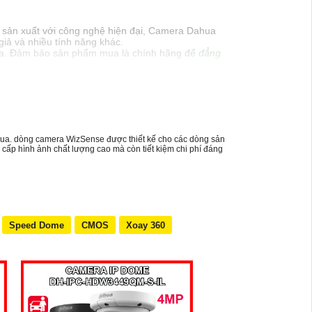
c sản xuất với công nghệ hiện đại, Camera Dahua
iả và nhiều tính năng khác.
ahua. Đảm bảo sản phẩm mua là chính hãng để
đẳng
ần thiết và tính năng cần có như ghi âm, xoay,
ải pháp tốt nhất cho nhu cầu của bạn.
cần thêm thông tin hoặc hỗ trợ, hãy để lại câu hỏi
ahua. dòng camera WizSense được thiết kế cho các dòng sản
 cấp hình ảnh chất lượng cao mà còn tiết kiệm chi phí đáng
Speed Dome
CMOS
Xoay 360