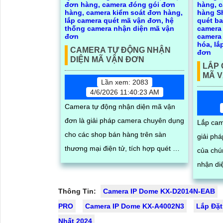
CAMERA TỰ ĐỘNG NHẬN
DIỆN MÃ VẬN ĐƠN
LẮP
MÃ 
Lần xem: 2083
4/6/2026 11:40:23 AM
Camera tự động nhận diện mã vận
đơn là giải pháp camera chuyên dụng
Lắp cam
cho các shop bán hàng trên sàn
giải ph
thương mại điện tử, tích hợp quét mã
của chú
QR tự động tối ưu hóa quy trình đóng
nhận di
gói, phần mềm có thể tra cứu đơn
dàng và
hàng một cách dễ dàng, tải video trực
Thông Tin:
Camera IP Dome KX-D2014N-EAB
giúp tối
tiếp trên phần mềm giúp khiếu nại
PRO
Camera IP Dome KX-A4002N3
Lắp Đặt
hóa quy
đơn hàng dễ dàng
bạn
Nhất 2024