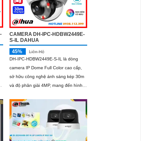
chiều, hỗ trợ khe thẻ nhớ lên đến
512GB đáp ứng hoàn hảo an ninh
-
CAMERA DH-IPC-HDBW2449E-
S-IL DAHUA
45%
Liên Hệ
DH-IPC-HDBW2449E-S-IL là dòng
camera IP Dome Full Color cao cấp,
sở hữu công nghệ ánh sáng kép 30m
và độ phân giải 4MP, mang đến hình
ảnh rõ nét sống động cả ngày lẫn
đêm. Camera được tích hợp micro ghi
âm cùng tính năng nhận diện người và
phương tiện, giúp giám sát an ninh
hiệu quả