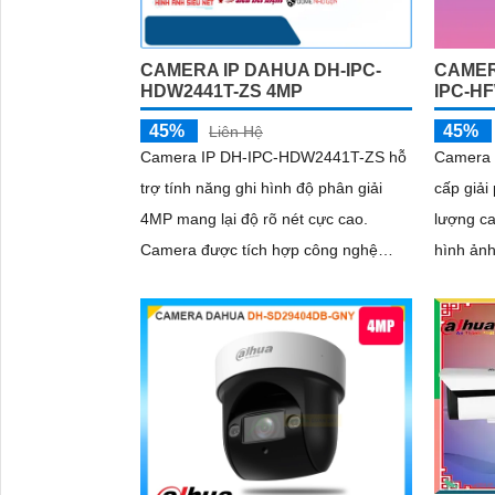
CAMERA IP DAHUA DH-IPC-
CAMER
HDW2441T-ZS 4MP
IPC-H
45%
45%
Liên Hệ
Camera IP DH-IPC-HDW2441T-ZS hỗ
Camera
trợ tính năng ghi hình độ phân giải
cấp giải
4MP mang lại độ rõ nét cực cao.
lượng ca
Camera được tích hợp công nghệ
hình ảnh
hồng ngoại 40m giúp giám sát các
Camera 
hoạt động vào ban đêm rõ ràng
ban đêm 
ngoại 60
hiện thô
người v