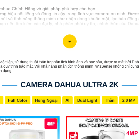
Dahua Chính Hãng và giải pháp phù hợp cho bạn:
 hiệu nổi tiếng và đáng tin cậy trong lĩnh vực camera an ninh. Đượ
 nét và tính năng thông minh như nhận dạng khuôn mặt, lọc báo động g
ạn nên tìm kiếm các đại lý, nhà phân phối uy tín, chính thức của D
xác định mục đích sử dụng camera, khu vực lắp đặt, số lượng camera c
 tham khảo ý kiến của chuyên gia hoặc tư vấn viên để chọn lựa được gi
n Camera Dahua Chính Hãng giá rẻ và giải pháp phù hợp cho mình. Nếu 
c lập, sử dụng thuật toán tự phân tích hình ảnh và học sâu, được ra mắt bởi D
óa quy trình bảo mật. Với khả năng phân tích thông minh, WizSense không chỉ cung
n dụng.
CAMERA DAHUA ULTRA 2K
R
Full Color
Hồng Ngoại
AI
Dual Light
Thân
2.0 MP