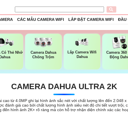
CAMERA
CÁC MẪU CAMERA WIFI
LẮP ĐẶT CAMERA WIFI
ĐẦU
Lắp Camera Wifi
 Có Thẻ Nhớ
Camera Dahua
Camera 360
Dahua
Dahua
Chống Trộm
Động Dah
CAMERA DAHUA ULTRA 2K
cao từ 4.0MP ghi lại hình ảnh sắc nét với chất lượng lên đến 2.048 x
ợc đánh giá cao bởi chất lượng hình ảnh siêu nét độ chi tiết vượt trội
 đến hình ảnh 2K+ rõ ràng mà còn hỗ trợ nhận diện chính xác các hoạ