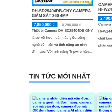
CAMER
HFW24
DH-SD29404DB-GNY CAMERA
GIÁM SÁT 360 4MP
2,400,
Camera 
7,850,000 ₫
10,290,000 ₫
Thiết bị Camera DH-SD29404DB-GNY
HFW244
là sự kết hợp hoàn hảo giữa công
chất lượ
nghệ tiên tiến và tính năng an ninh
phân giả
đỉnh cao. Với tinh năng Tripwire hàng
việc quan
rào ảo và Intrusion (chống xâm
Camera 
nhập)...
TIN TỨC MỚI NHẤT