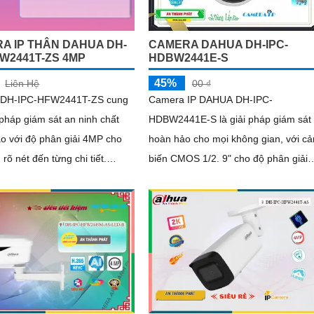
A IP THÂN DAHUA DH-
CAMERA DAHUA DH-IPC-
FW2441T-ZS 4MP
HDBW2441E-S
45%
Liên Hệ
00 ₫
 DH-IPC-HFW2441T-ZS cung
Camera IP DAHUA DH-IPC-
 pháp giám sát an ninh chất
HDBW2441E-S là giải pháp giám sát
o với độ phân giải 4MP cho
hoàn hảo cho mọi không gian, với c
 rõ nét đến từng chi tiết.
biến CMOS 1/2. 9" cho độ phân giải
còn hỗ trợ quan sát hình ảnh
lên đến 2688 × 1520, đảm bảo hình
rõ ràng bao quát với hồng
ảnh rõ nét
m, trang bị tính năng phát
ng minh như phát hiện con
à phương tiện