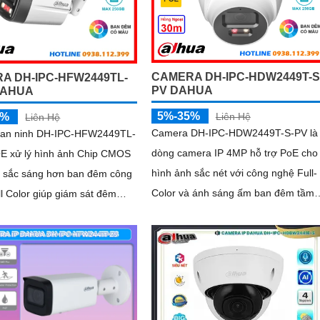
sát an ninh thông minh, hiệu quả phù
hợp lắp đặt tại gia đình, văn phòng
CAMERA DH-IPC-HDW2449T-S
A DH-IPC-HFW2449TL-
PV DAHUA
DAHUA
5%-35%
5%
Liên Hệ
Liên Hệ
Camera DH-IPC-HDW2449T-S-PV là
an ninh DH-IPC-HFW2449TL-
dòng camera IP 4MP hỗ trợ PoE cho
E xử lý hình ảnh Chip CMOS
hình ảnh sắc nét với công nghệ Full-
 sắc sáng hơn ban đêm công
Color và ánh sáng ấm ban đêm tầm
l Color giúp giám sát đêm
xa 30m. Tích hợp micro và loa đàm
 ngày trong khoảng cách 30m.
thoại 2 chiều, giúp giám sát và tương
hân giải 4
tác dễ dàng hỗ trợ khe thẻ nhớ tối đa
256GB, công nghệ nén H