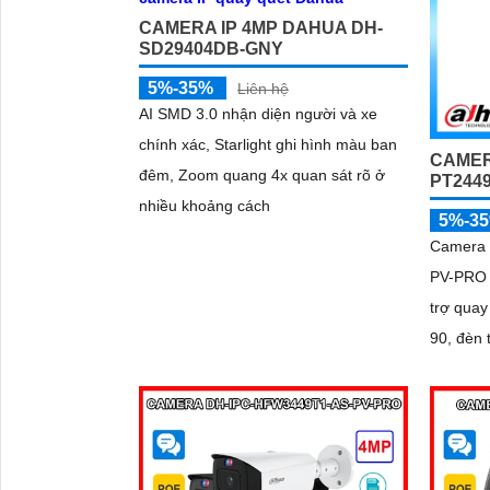
CAMERA IP 4MP DAHUA DH-
SD29404DB-GNY
5%-35%
Liên hệ
AI SMD 3.0 nhận diện người và xe
chính xác, Starlight ghi hình màu ban
CAMER
đêm, Zoom quang 4x quan sát rõ ở
PT244
nhiều khoảng cách
5%-3
Camera 
PV-PRO 
trợ quay
90, đèn 
Smart H
lý WDR 
'