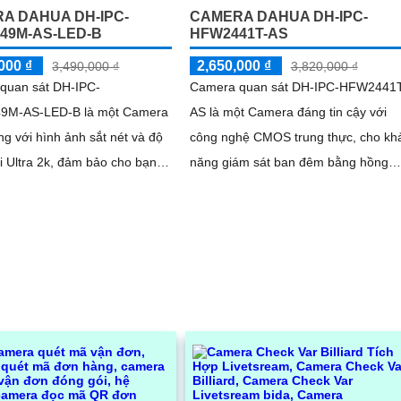
A DAHUA DH-IPC-
CAMERA DAHUA DH-IPC-
49M-AS-LED-B
HFW2441T-AS
000 ₫
2,650,000 ₫
3,490,000 ₫
3,820,000 ₫
quan sát DH-IPC-
Camera quan sát DH-IPC-HFW2441
9M-AS-LED-B là một Camera
AS là một Camera đáng tin cậy với
ng với hình ảnh sắt nét và độ
công nghệ CMOS trung thực, cho kh
i Ultra 2k, đảm bảo cho bạn
năng giám sát ban đêm bằng hồng
 sát chính xác và chi tiết.
ngoại lên đến 80m. Với công nghệ
cũng...
hình ảnh sắc...