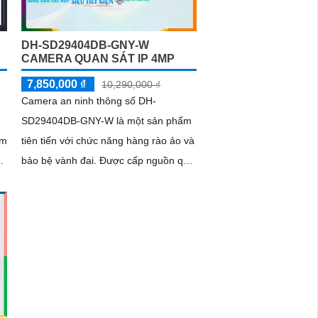
DH-SD29404DB-GNY-W
CAMERA QUAN SÁT IP 4MP
7,850,000 ₫
10,290,000 ₫
Camera an ninh thông số DH-
SD29404DB-GNY-W là một sản phẩm
ảm
tiên tiến với chức năng hàng rào ảo và
bảo bệ vành đai. Được cấp nguồn qua
dây mạng, camera này còn tích hợp
chức năng nhận diện khuôn mặt thông
minh