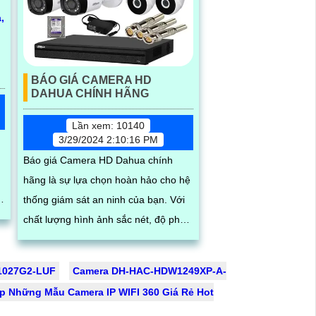
BÁO GIÁ CAMERA HD
DAHUA CHÍNH HÃNG
Lần xem: 10140
3/29/2024 2:10:16 PM
Báo giá Camera HD Dahua chính
hãng là sự lựa chọn hoàn hảo cho hệ
thống giám sát an ninh của bạn. Với
chất lượng hình ảnh sắc nét, độ phân
giải cao và tính năng thông minh, các
sản phẩm camera Dahua đem lại sự
D1027G2-LUF
Camera DH-HAC-HDW1249XP-A-
tin tưởng và an tâm cho người sử
p Những Mẫu Camera IP WIFI 360 Giá Rẻ Hot
dụng