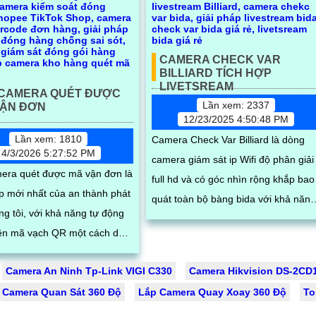
CAMERA CHECK VAR
BILLIARD TÍCH HỢP
LIVETSREAM
 CAMERA QUÉT ĐƯỢC
Lần xem: 2337
VẬN ĐƠN
12/23/2025 4:50:48 PM
Lần xem: 1810
Camera Check Var Billiard là dòng
4/3/2026 5:27:52 PM
camera giám sát ip Wifi độ phân giải
era quét được mã vận đơn là
full hd và có góc nhìn rộng khắp bao
áp mới nhất của an thành phát
quát toàn bộ bàng bida với khả năng
ng tôi, với khả năng tự động
giám sát 24/24 ổn định lưu trữ linh
ện mã vạch QR một cách dễ
hoạt abwnfg thẻ nhớ hoặc tích hợp
 tự động không cần thao tác,
đầu ghi hình
Camera An Ninh Tp-Link VIGI C330
Camera Hikvision DS-2C
 ưu tiết kiệm chi phí và tối ưu
 Camera Quan Sát 360 Độ
 trình vận hành của shop của
Lắp Camera Quay Xoay 360 Độ
To