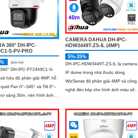
CAMERA DAHUA DH-IPC-
A 360° DH-IPC-
HDW3449T-ZS-IL (4MP)
9C1-S-PV-PRO
5%-35%
5%
liên hệ
DH-IPC-HDW3449T-ZS-IL là camera
360° DH-IPC-PT2449C1-S-
IP dome trong nhà thuộc dòng
sở hữu độ phân giải 4MP, hỗ
WizSense độ phân giải 4MP và công
 quét Pan 0°–345° và Tilt 0°–
nghệ đèn kép cho hình ảnh màu sốn
trợ sáng 30m, nén hình ảnh
động tầm nhìn ban đêm lên đến 50m
.265+, cùng các công nghệ xử
Tích hợp mic ghi âm, khe cắm thẻ n
120dB, BLC, HLC, 3D-NR
512GB, hỗ trợ POE cùng khả năng
nhận diện chính xác người và phươn
tiện, camera mang đến giải pháp gi