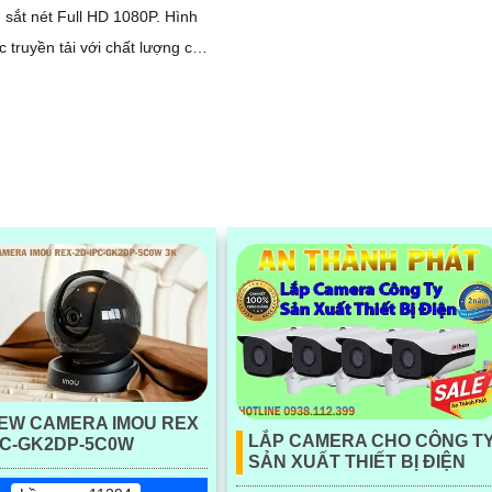
sắt nét Full HD 1080P. Hình
 truyền tải với chất lượng cao
ngày lẫn ban đêm nhờ công
ng Ngoại 20m
EW CAMERA IMOU REX
LẮP CAMERA CHO CÔNG T
PC-GK2DP-5C0W
SẢN XUẤT THIẾT BỊ ĐIỆN