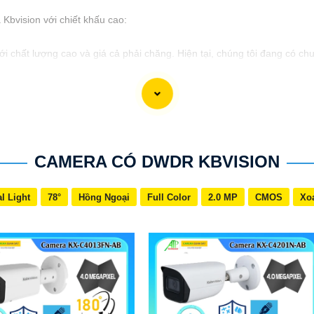
bvision với chiết khấu cao:
i chất lượng cao và giá cả phải chăng. Hiện tại, chúng tôi đang có ch
 hiệu suất hoạt động,
tự tin
sẽ cung cấp cho bạn hệ thống giám sát a
hiết khấu cao, hãy liên hệ với chúng tôi để biết thêm thông tin chi tiế
cấp đối với bạn. Nếu bạn cần thêm thông tin hoặc muốn tư vấn về sản p
CAMERA CÓ DWDR KBVISION
l Light
78°
Hồng Ngoại
Full Color
2.0 MP
CMOS
Xo