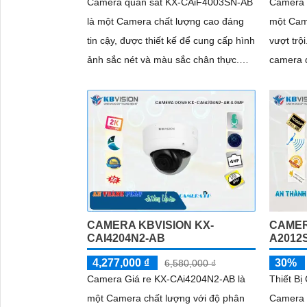
Camera quan sát KX-CAiF4003SN-AB
Camera 
là một Camera chất lượng cao đáng
một Cam
tin cậy, được thiết kế để cung cấp hình
vượt trội. Với độ phân giải Ultra
ảnh sắc nét và màu sắc chân thực.
camera 
Với độ phân giải cao và góc nhìn...
sắc nét, 
CAMERA KBVISION KX-
CAMER
CAI4204N2-AB
A2012
4,277,000 ₫
30%
6,580,000 ₫
Camera Giá re KX-CAi4204N2-AB là
Thiết B
một Camera chất lượng với độ phân
Camera 