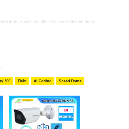
ương trình khuyến mãi đặc biệt, bạn có thể tận dụng
n ninh hiệu quả. dòng sản phẩm này cũng dễ dàng
t và được tư vấn tốt nhất.
hẩm cụ thể hơn, đừng ngần ngại để lại câu hỏi!
ay 360
Thân
AI Coding
Speed Dome