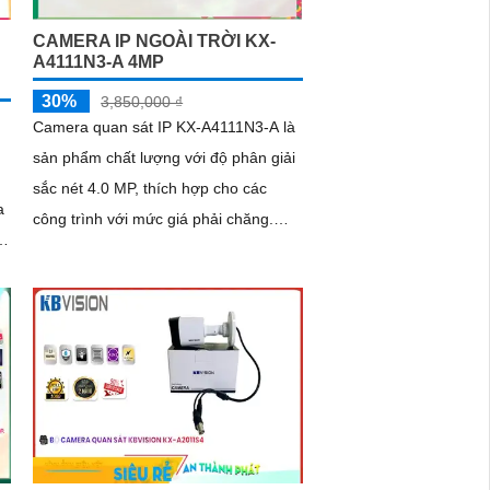
CAMERA IP NGOÀI TRỜI KX-
A4111N3-A 4MP
30%
3,850,000 ₫
Camera quan sát IP KX-A4111N3-A là
sản phẩm chất lượng với độ phân giải
sắc nét 4.0 MP, thích hợp cho các
a
công trình với mức giá phải chăng.
a
Camera được trang bị công nghệ
Chống...