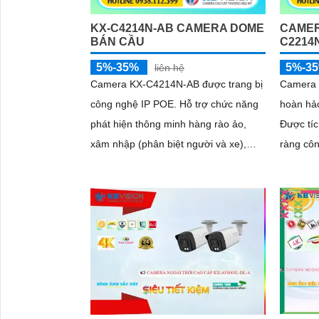
KX-C4214N-AB CAMERA DOME
CAMER
BÁN CẦU
C2214
5%-35%
5%-3
liên hệ
Camera KX-C4214N-AB được trang bị
Camera 
công nghệ IP POE. Hỗ trợ chức năng
hoàn hảo
phát hiện thông minh hàng rào ảo,
Được tí
xâm nhập (phân biệt người và xe),
ràng côn
SMD 4.0. Tìm kiếm thông minh: Tìm
video n
kiếm...