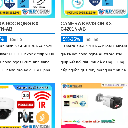
A GỐC RỘNG KX-
CAMERA KBVISION KX-
FN-AB
C4201N-AB
5%
5%-35%
liên hệ
liên hệ
an ninh KX-C4013FN-AB với
Camera KX-C4201N-AB loại Camera
ster POE Quickpick chip xử lý
giá re với công nghệ AutoRegister
 hồng ngoại 20m ánh sáng
giúp kết nối đầu thu dễ dàng. Cung
POE hàng rào ảo 4.0 MP phát
cấp nguồn qua dây mạng và tính nă
ời Smart IR
Quickpick để nhận diện đối tượng
nhanh chóng