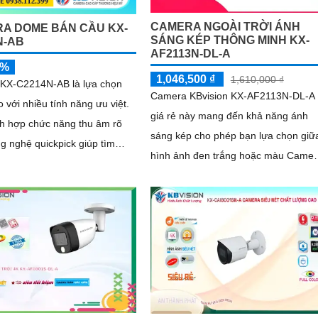
CAMERA NGOÀI TRỜI ÁNH
A DOME BÁN CẦU KX-
SÁNG KÉP THÔNG MINH KX-
N-AB
AF2113N-DL-A
5%
1,046,500 ₫
1,610,000 ₫
KX-C2214N-AB là lựa chọn
Camera KBvision KX-AF2113N-DL-A
 với nhiều tính năng ưu việt.
giá rẻ này mang đến khả năng ánh
ch hợp chức năng thu âm rõ
sáng kép cho phép bạn lựa chọn giữ
g nghệ quickpick giúp tìm
hình ảnh đen trắng hoặc màu Camer
hanh chóng
model KX-AF2113N-DL-A đi kèm với
tính năng...