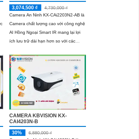
3,074,500 ₫
4,730,000 ₫
Camera An Ninh KX-CAi2203N2-AB là
ực
Camera chất lượng cao với công nghệ
AI Hồng Ngoại Smart IR mang lại lợi
ích lưu trữ dài hạn hơn so với các
công nghệ trước đó như
H.265+/H.265/H.264+/H
CAMERA KBVISION KX-
CAI4203N-B
30%
6,880,000 ₫