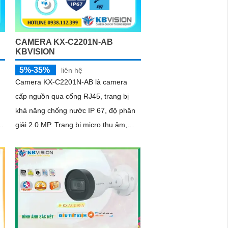
CAMERA KX-C2201N-AB
KBVISION
5%-35%
liên hệ
Camera KX-C2201N-AB là camera
cấp nguồn qua cổng RJ45, trang bị
khả năng chống nước IP 67, độ phân
ng
giải 2.0 MP. Trang bị micro thu âm,
phát hiện con người và chuyển động