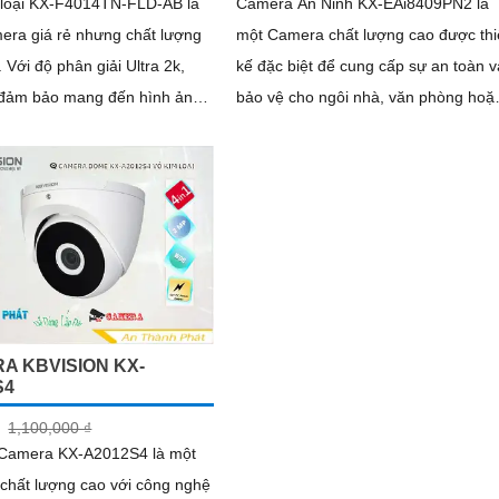
loại KX-F4014TN-FLD-AB là
Camera An Ninh KX-EAi8409PN2 là
era giá rẻ nhưng chất lượng
một Camera chất lượng cao được thi
 2k,
kế đặc biệt để cung cấp sự an toàn v
đảm bảo mang đến hình ảnh
bảo vệ cho ngôi nhà, văn phòng hoặ
chi tiết và rõ ràng
bất kỳ không gian nào. Với độ phân..
A KBVISION KX-
S4
1,100,000 ₫
ị Camera KX-A2012S4 là một
chất lượng cao với công nghệ