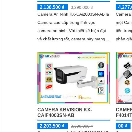
2,138,500 ₫
4,277,
3,290,000 ₫
Camera An Ninh KX-CAi2003SN-AB là
Camera 
Camera cao cấp trong lĩnh vực
một Came
camera an ninh. Với thiết kế hiện đại
tiến trong
và chất lượng tốt, camera này mang
phân giả
đến hình ảnh sắc nét và tươi hơn nhờ
đến hình
công nghệ CMOS
CAMERA KBVISION KX-
CAMER
CAIF4003SN-AB
F4014
2,203,500 ₫
00 ₫
3,390,000 ₫