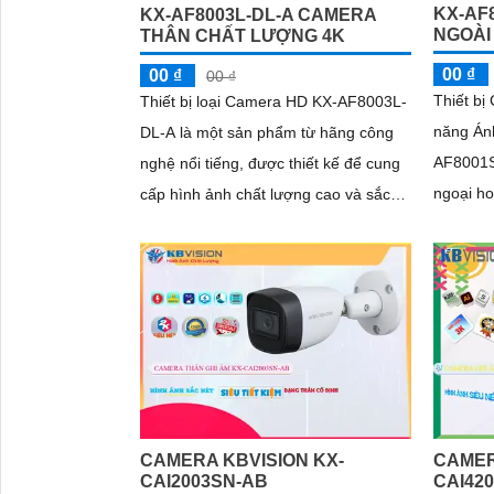
KX-AF
KX-AF8003L-DL-A CAMERA
NGOÀI 
THÂN CHẤT LƯỢNG 4K
00 ₫
00 ₫
00 ₫
Thiết bị
Thiết bị loại Camera HD KX-AF8003L-
năng Án
DL-A là một sản phẩm từ hãng công
AF8001S
nghệ nổi tiếng, được thiết kế để cung
ngoại ho
cấp hình ảnh chất lượng cao và sắc
dụng cô
nét. Kết hợp công nghệ tiên tiến và...
năng C
120db
CAMERA KBVISION KX-
CAMER
CAI2003SN-AB
CAI42