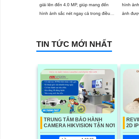
giải lên đến 4.0 MP, giúp mang đến
hình ảnh 
hình ảnh sắc nét ngay cả trong điều
ảnh được
kiện ánh sáng yếu
cả ban 
nghệ Hồ
TIN TỨC MỚI NHẤT
TRUNG TÂM BẢO HÀNH
REVI
CAMERA HIKVISION TẬN NƠI
2D I