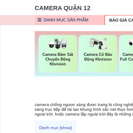
CAMERA QUẬN 12
DANH MỤC
SẢN PHẨM
BÁO GIÁ 
Camera Bám Sát
Camera Có Báo
Came
Chuyển Động
Động Kbvision
Full C
Kbvision
camera chống ngược sáng được trang bị công nghệ 
sáng trục tiếp để tái tạo khung hình sắc nét thực 
ngoài trời, hoăc camera lắp ngoài trời đây là nhữ