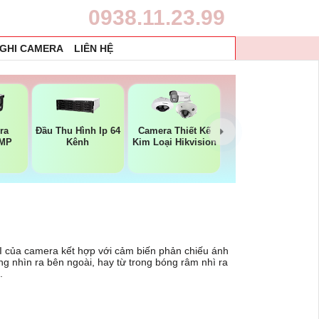
0938.11.23.99
 GHI CAMERA
LIÊN HỆ
ra
Đầu Thu Hình Ip 64
Camera Thiết Kế
2MP
Kênh
Kim Loại Hikvision
 của camera kết hợp với cảm biến phản chiếu ánh
g nhìn ra bên ngoài, hay từ trong bóng râm nhì ra
.