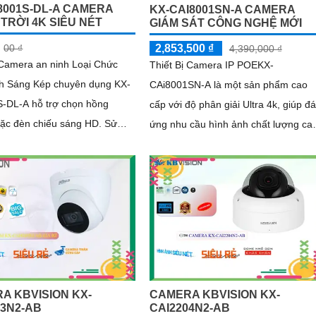
8001S-DL-A CAMERA
KX-CAI8001SN-A CAMERA
TRỜI 4K SIÊU NÉT
GIÁM SÁT CÔNG NGHỆ MỚI
00 ₫
2,853,500 ₫
4,390,000 ₫
 Camera an ninh Loại Chức
Thiết Bị Camera IP POEKX-
h Sáng Kép chuyên dụng KX-
CAi8001SN-A là một sản phẩm cao
-DL-A hỗ trợ chọn hồng
cấp với độ phân giải Ultra 4k, giúp đ
ặc đèn chiếu sáng HD. Sử
ứng nhu cầu hình ảnh chất lượng ca
ng nghệ Nguồn 12V và khả
Với công nghệ thiếu sáng Starlight,
hống Ngược Sáng DWDR
camera...
A KBVISION KX-
CAMERA KBVISION KX-
03N2-AB
CAI2204N2-AB