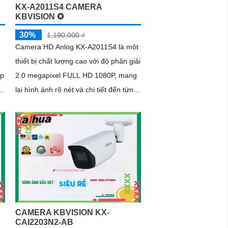
KX-A2011S4 CAMERA
KBVISION ✪
30%
1,190,000 ₫
Camera HD Anlog KX-A2011S4 là một
thiết bị chất lượng cao với độ phân giải
áp
2.0 megapixel FULL HD 1080P, mang
o.
lại hình ảnh rõ nét và chi tiết đến từng
pixel
CAMERA KBVISION KX-
CAI2203N2-AB