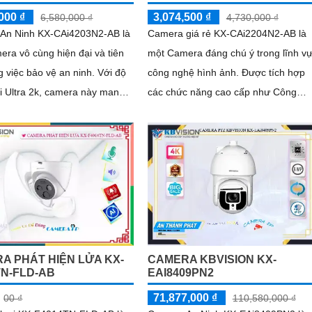
000 ₫
3,074,500 ₫
6,580,000 ₫
4,730,000 ₫
An Ninh KX-CAi4203N2-AB là
Camera giá rẻ KX-CAi2204N2-AB là
ra vô cùng hiện đại và tiên
một Camera đáng chú ý trong lĩnh v
 việc bảo vệ an ninh. Với độ
công nghệ hình ảnh. Được tích hợp
i Ultra 2k, camera này mang
các chức năng cao cấp như Công
 ảnh sắc nét và chi tiết
nghệ AI Hồng Ngoại Smart IR, Công
nghệ nén hình ảnh H.265+/H
A PHÁT HIỆN LỬA KX-
CAMERA KBVISION KX-
TN-FLD-AB
EAI8409PN2
71,877,000 ₫
00 ₫
110,580,000 ₫