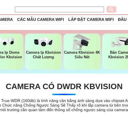
CAMERA
CÁC MẪU CAMERA WIFI
LẮP ĐẶT CAMERA WIFI
ĐẦU
ra Ip Dome
Camera Ip Kbvision
Camera Kbvision 4K
Bán Came
olor Kbvision
Chất Lượng
Siêu Nét
Kbvision 
CAMERA CÓ DWDR KBVISION
True-WDR (160db) là tính năng cân bằng ánh sáng dựa vào chipset AI
hơn Chức năng Chống Ngược Sáng Sẽ Thấy rõ khi lắp camera từ bên tron
ng môi trường cần quan tâm đến thông số chống ngược sáng của camera