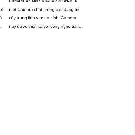
Camera An Ninh KX-CAi4203N-B là
ết
một Camera chất lượng cao đáng tin
à
cậy trong lĩnh vực an ninh. Camera
c
này được thiết kế với công nghệ tiên
.
tiến, giúp người dùng có thể giám sát
và ghi lại hình ảnh chất lượng cao ở
mọi góc độ