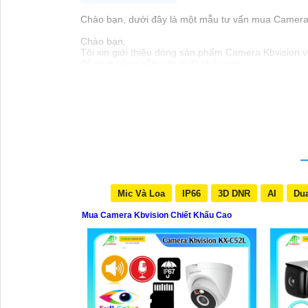
Chào bạn, dưới đây là một mẫu tư vấn mua Camera K
Chào bạn,
Tôi xin giới thiệu dòng sản phẩm Camera Kbvision vớ
để mua sản phẩm với chiết khấu cao.
Camera Kbvision được đánh giá cao về tính năng và
lắp đặt và sử dụng.
Nếu bạn quan tâm đến việc mua Camera Kbvision với c
Xin cảm ơn và chúc bạn một ngày tốt lành!
Hy vọng thông tin trên sẽ Có rất nhiều giá trị cao 
Mic Và Loa
IP66
3D DNR
AI
Dua
Mua Camera Kbvision Chiết Khấu Cao