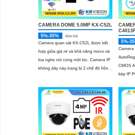
CAMERA DOME 5.0MP KX-C52L
CAMER
C4013
5%-35%
liên hệ
5%-3
Camera quan sát KX-C52L được kết
Camera 
hợp giữa giá rẻ và khả năng micro và
AutoRegi
loa nghe nói cùng một lúc. Camera IP
CMOS AI
'
không dây này trang bị 2 chế độ hồng
kép IP 
ngoại và led trợ sáng giúp giám sát
hiện ngư
ban đêm hiệu quả, thiết kế dome nhỏ
gọn cho ra gốc nhìn rộng đáng để
tham khảo