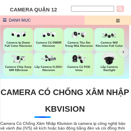
CAMERA QUẬN 12
DANH MỤC
Camera Ip Dome
Camera Có DWDR
Camera Thu Âm
Camera Wifi
Full Color Kbvision
Kbvision
Trong Nhà Kbvision
Kbvision Full Color
Camera Chip Sony
Lắp Camera H.265+
Camera Có POE
Lắp Camera
NIR KBvision
Kbvision
Imou
Starlight
CAMERA CÓ CHỐNG XÂM NHẬP
KBVISION
Camera Có Chống Xâm Nhập Kbvision là camera ip công nghệ bảo
vệ vành đai (IVS) sẽ kích hoặc báo động bằng đèn và còi đồng thời