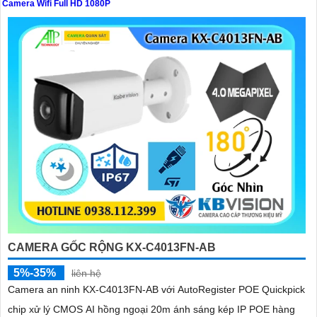
Camera Wifi Full HD 1080P
'
CAMERA GỐC RỘNG KX-C4013FN-AB
5%-35%
liên hệ
Camera an ninh KX-C4013FN-AB với AutoRegister POE Quickpick
chip xử lý CMOS AI hồng ngoại 20m ánh sáng kép IP POE hàng