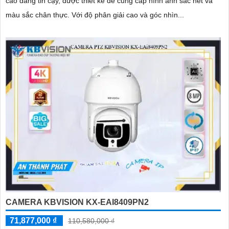
cao đáng tin cậy, được thiết kế để cung cấp hình ảnh sắc nét và
màu sắc chân thực. Với độ phân giải cao và góc nhìn...
CAMERA KBVISION KX-EAI8409PN2
71,877,000 ₫
110,580,000 ₫