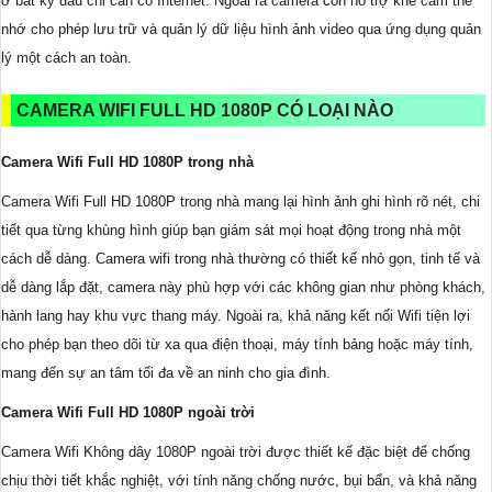
ở bất kỳ đâu chỉ cần có Internet. Ngoài ra camera còn hỗ trợ khe cắm thẻ
nhớ cho phép lưu trữ và quản lý dữ liệu hình ảnh video qua ứng dụng quản
lý một cách an toàn.
CAMERA WIFI FULL HD 1080P CÓ LOẠI NÀO
Camera Wifi Full HD 1080P trong nhà
Camera Wifi Full HD 1080P trong nhà mang lại hình ảnh ghi hình rõ nét, chi
tiết qua từng khùng hình giúp bạn giám sát mọi hoạt động trong nhà một
cách dễ dàng. Camera wifi trong nhà thường có thiết kế nhỏ gọn, tinh tế và
dễ dàng lắp đặt, camera này phù hợp với các không gian như phòng khách,
hành lang hay khu vực thang máy. Ngoài ra, khả năng kết nối Wifi tiện lợi
cho phép bạn theo dõi từ xa qua điện thoại, máy tính bảng hoặc máy tính,
mang đến sự an tâm tối đa về an ninh cho gia đình.
Camera Wifi Full HD 1080P ngoài trời
Camera Wifi Không dây 1080P ngoài trời được thiết kế đặc biệt để chống
chịu thời tiết khắc nghiệt, với tính năng chống nước, bụi bẩn, và khả năng