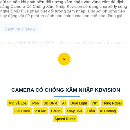
gửi tin nắn khi phát hiện đối tượng xâm nhập vào vùng cấm đã định
sẵng Camera Có Chống Xâm Nhập Kbvision sử dụng chip xử lý công
nghệ SMD Plus phân biệt đối tượng xâm nhập là người phương tiện
hay động vật để phát ra cảnh báo chính xác hạn chế báo động giả.
Camera Wifi Full HD 1080P là một lựa chọn tốt để quan sát và giám
sát nhiều không gian khác nhau trong gia đình, cửa hàng, văn phòng
hoặc nhà xưởng.Với chất lượng hình ảnh sắc nét với độ phân giải
1080P và khả năng kết nối không dây qua Wifi, dễ dàng cài đặt và sử
dụng giám sát từ xa thông qua ứng dụng trên điện thoại hoặc máy
tính.
CAMERA CÓ CHỐNG XÂM NHẬP KBVISION
Mic Và Loa
IP66
3D DNR
AI
Dual Light
78°
Hồng Ngoại
Full Color
2.0 MP
CMOS
Xoay 360
Thân
AI Coding
Speed Dome