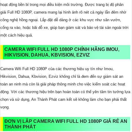
hoạt động bền bỉ trong mọi điều kiện môi trường. Được trang bị độ phân
giải Full HD 1080P, camera mang lại hình ảnh rõ nét cả ngày lẫn đêm nhờ
công nghệ hồng ngoại. Lắp đặt dễ dàng ở các khu vực như sân vườn,
cổng ra vào, hoặc bãi đỗ xe, giúp bạn giám sát và bảo vệ tài sản ngoài trời
một cách hiệu quả.
CAMERA WIFI FULL HD 1080P CHÍNH HÃNG IMOU,
HIKVISION, DAHUA, KBVISION, EZVIZ
Camera Wifi Full HD 1080P của các thương hiệu uy tín như Imou,
Hikvision, Dahua, Kbvision, Ezviz không chỉ là đem đến sự giám sát an
toàn an ninh mà còn là giải pháp thông minh cho việc kiểm soát các hoạt
động. Với các thương hiệu trên bạn hoàn toàn có thể yên tâm tin tưởng lựa
chọn và sử dụng, An Thành Phát cam kết sẽ không làm cho bạn phải thất
vọng.
ĐƠN VỊ LẮP CAMERA WIFI FULL HD 1080P GIÁ RẺ AN
THÀNH PHÁT