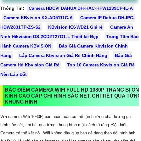
Thông Tin:
Camera HDCVI DAHUA DH-HAC-HFW1239CP-IL-A
Camera KBvision KX-AD5111C-A
Camera IP Dahua DH-IPC-
HDW2831TP-ZS-S2
KBvision KX-WD21 Giá rẻ
Camera An
Ninh Hikvision DS-2CD2T27G1-L Thiết kế Đẹp
Trung Tâm Bảo
Hành Camera KBVISION
Báo Giá Camera Kbvision Chính
Hãng
Lắp Camera Kbvision Giá Rẻ Chính Hãng
Báo Giá
Camera Hd Kbvision Giá Rẻ
Top 10 Camera Kbvision Giá Rẻ
Nên Lắp Đặt
ĐẶC ĐIỂM CAMERA WIFI FULL HD 1080P TRANG BỊ ỐN
KÍNH CAO CẤP GHI HÌNH SẮC NÉT, CHI TIẾT QUA TỪN
KHUNG HÌNH
Với camera Wifi 1080P, bạn hoàn toàn có thể tận hưởng chất lượng ghi
hình sắc nét, chi tiết qua từng khung hình một cách rõ ràng. Đặc biệt,
Camera có thể kết nối Wifi không dây giúp bạn dễ dàng theo dõi hình ảnh