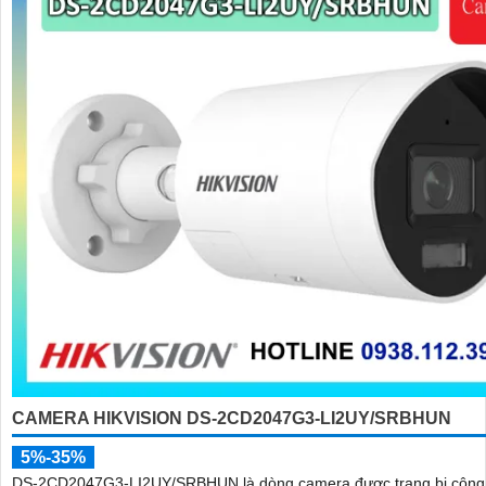
CAMERA HIKVISION DS-2CD2047G3-LI2UY/SRBHUN
5%-35%
DS-2CD2047G3-LI2UY/SRBHUN là dòng camera được trang bị công