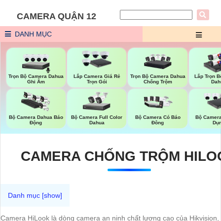
CAMERA QUẬN 12
DANH MỤC
Trọn Bộ Camera Dahua
Trọn Bộ Camera Dahua
Lắp Camera Giá Rẻ
Lắp Trọn 
Ghi Âm
Chống Trộm
Trọn Gói
Dah
Bộ Camera Full Color
Bộ Camera Dahua Báo
Bộ Camera Có Báo
Bộ Camer
Dahua
Động
Đông
Dụ
CAMERA CHỐNG TRỘM HILO
Camera HiLook là dòng camera an ninh chất lượng cao của Hikvision,