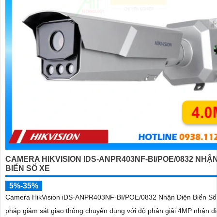
CAMERA HIKVISION IDS-ANPR403NF-BI/POE/0832 NHẬN
BIỂN SỐ XE
5%-35%
Camera HikVision iDS-ANPR403NF-BI/POE/0832 Nhận Diện Biển Số X
pháp giám sát giao thông chuyên dụng với độ phân giải 4MP nhận di