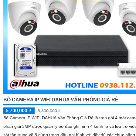
BỘ CAMERA IP WIFI DAHUA VĂN PHÒNG GIÁ RẺ
5,700,000 ₫
8,300,000 ₫
Bộ Camera IP WIFI DAHUA Văn Phòng Giá Rẻ là trọn gói 4 mắt came
phân giải 3MP được quản lý bở đầu ghi hình 4 kênh Ip và lưu trữ vi
sát tập trung về ổ cứng trong đầu ghi hình với đầy đủ các chưc năng