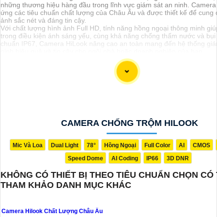
những thương hiệu hàng đầu trong lĩnh vực giám sát an ninh. Camera
ứng các tiêu chuẩn chất lượng của Châu Âu và được thiết kế để cung 
ảnh sắc nét và đáng tin cậy.
Với chất lượng hình ảnh Full HD, tính năng hồng ngoại thông minh giú
trong điều kiện ánh sáng yếu, cùng khả năng chống thấm nước và bụi 
chuẩn IP67, Camera HiLook nâng cao an toàn mang đến hệ thống giá
ninh hiệu quả và tin cậy cho ngôi nhà hoặc doanh nghiệp của bạn.
Nếu bạn cần thêm thông tin chi tiết hoặc tư vấn về sản phẩm Camera 
đừng ngần ngại liên hệ với chúng tôi để được hỗ trợ tốt nhất.
CAMERA CHỐNG TRỘM HILOOK
Mic Và Loa
Dual Light
78°
Hồng Ngoại
Full Color
AI
CMOS
Speed Dome
AI Coding
IP66
3D DNR
'
KHÔNG CÓ THIẾT BỊ THEO TIÊU CHUẨN CHỌN CÓ
THAM KHẢO DANH MỤC KHÁC
Camera Hilook Chất Lượng Châu Âu