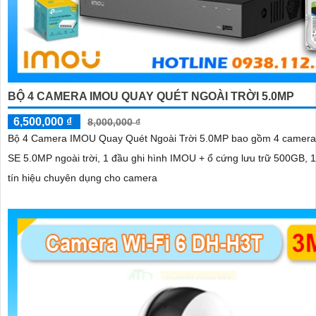
BỘ 4 CAMERA IMOU QUAY QUÉT NGOÀI TRỜI 5.0MP
6,500,000 ₫
8,000,000 ₫
Bộ 4 Camera IMOU Quay Quét Ngoài Trời 5.0MP bao gồm 4 camera 
SE 5.0MP ngoài trời, 1 đầu ghi hình IMOU + ổ cứng lưu trữ 500GB, 1
tín hiệu chuyên dụng cho camera