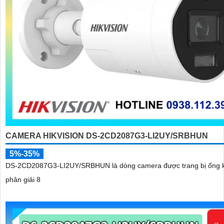
CAMERA HIKVISION DS-2CD2087G3-LI2UY/SRBHUN
5%-35%
DS-2CD2087G3-LI2UY/SRBHUN là dòng camera được trang bị ống k
phân giải 8