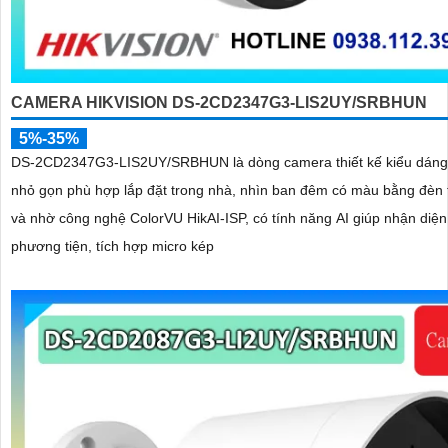
CAMERA HIKVISION DS-2CD2347G3-LIS2UY/SRBHUN
5%-35%
DS-2CD2347G3-LIS2UY/SRBHUN là dòng camera thiết kế kiểu dán
nhỏ gọn phù hợp lắp đặt trong nhà, nhìn ban đêm có màu bằng đèn 
và nhờ công nghệ ColorVU HikAI-ISP, có tính năng AI giúp nhận diện
phương tiện, tích hợp micro kép