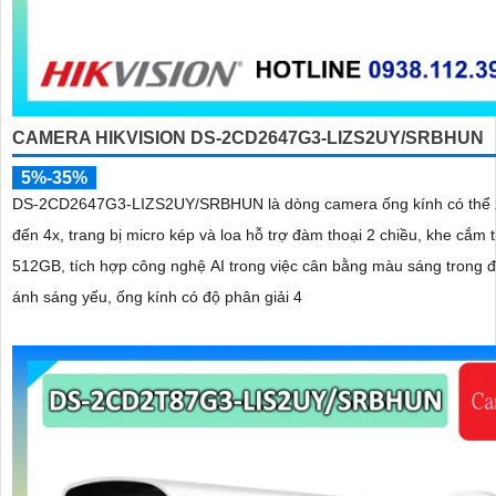
CAMERA HIKVISION DS-2CD2647G3-LIZS2UY/SRBHUN
5%-35%
DS-2CD2647G3-LIZS2UY/SRBHUN là dòng camera ống kính có thể 
đến 4x, trang bị micro kép và loa hỗ trợ đàm thoại 2 chiều, khe cắm 
512GB, tích hợp công nghệ AI trong việc cân bằng màu sáng trong đ
ánh sáng yếu, ống kính có độ phân giải 4