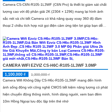
Camera CS-C6N-R105-1L3WF (C6N Pro) là thiết bị giám sát chất
lượng cao với độ phân giải 2K (2304 × 1296) mang lại hình ảnh
sắc nét và chi tiết Camera có khả năng quay xoay 360 độ đàm
thoại 2 chiều tích hợp nút gọi điện cảm ứng tiện lợi giúp bạn dễ
dàng tương tác từ xa Ngoài ra camera còn được trang bị công
nghệ phát hiện chuyển động thông minh tăng cường an ninh cho
không gian của bạn. Loại Camera quan sát Wifi Không Dây CS-
C6N-R105-1L3WF 3
CAMERA WIFI EZVIZ CS-H6C-R105-1L3WF 3.0MP
1,100,000 ₫
1,300,000 ₫
Camera Wifi Không Dây CS-H6c-R105-1L3WF mang đến hình
ảnh sống động với công nghệ CMOS tiết kiệm năng lượng có phát
hiện chuyển động thông minh, hình dáng người, xem ban đêm
10m Hồng Ngoại lưu độc lập trên thẻ nhớ