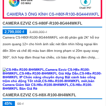
CAMERA EZVIZ CS-H80F-R100-8G444WKFL
2,799,000 ₫
3,499,000 ₫
Camera CS-H80f-R100-8G444WKFL với độ phân giải 2K⁺ hỗ trợ
zoom quang 12× cho hình ảnh sắc nét tầm nhìn hồng ngoại lên
đến 30m và chế độ màu ban đêm trong phạm vi 20m quay xoay
360°, tích hợp đàm thoại hai chiều, còi báo động và đèn chớp,
camera giúp nâng cao an ninh hiệu quả. Đạt chuẩn IP67 có khả
năng chống bụi, nước, đảm bảo hoạt động ổn định trong mọi điều
kiện thời tiết
CAMERA EZVIZ CS-H8X-R100-8H4WKFL
45%
00 ₫