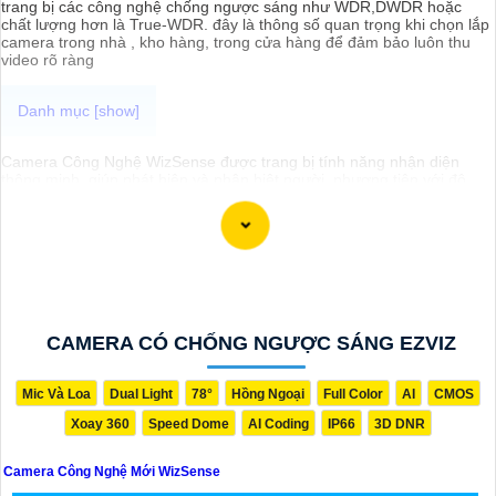
trang bị các công nghệ chống ngược sáng như WDR,DWDR hoặc
chất lượng hơn là True-WDR. đây là thông số quan trọng khi chọn lắp
camera trong nhà , kho hàng, trong cửa hàng để đảm bảo luôn thu
video rõ ràng
Camera Công Nghệ WizSense được trang bị tính năng nhận diện
thông minh, giúp phát hiện và phân biệt người, phương tiện với độ
chính xác cao. Hệ thống có khả năng tự động phân tích hình ảnh,
giảm thiểu cảnh báo giả mạo. Ngoài ra, camera còn hỗ trợ quan sát
rõ nét trong điều kiện ánh sáng yếu nhờ công nghệ Starlight và các
tính năng này giúp nâng cao hiệu quả giám sát và bảo vệ an ninh tốt
hơn.
CAMERA CÓ CHỐNG NGƯỢC SÁNG EZVIZ
Mic Và Loa
Dual Light
78°
Hồng Ngoại
Full Color
AI
CMOS
Xoay 360
Speed Dome
AI Coding
IP66
3D DNR
Camera Công Nghệ Mới WizSense