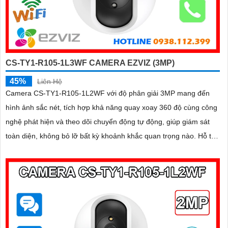
CS-TY1-R105-1L3WF CAMERA EZVIZ (3MP)
45%
Liên Hệ
Camera CS-TY1-R105-1L2WF với độ phân giải 3MP mang đến
hình ảnh sắc nét, tích hợp khả năng quay xoay 360 độ cùng công
nghệ phát hiện và theo dõi chuyển động tự động, giúp giám sát
toàn diện, không bỏ lỡ bất kỳ khoảnh khắc quan trọng nào. Hỗ trợ
đàm thoại hai chiều, tầm nhìn hồng ngoại lên đến 10m và khe
cắm thẻ nhớ dung lượng 512GB, đây chính là camera tối ưu với
mức giá vô cùng hấp dẫn