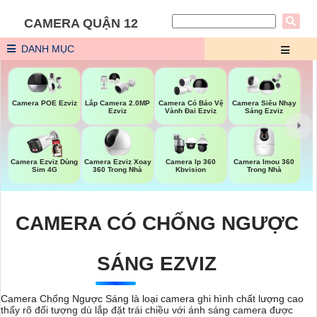
CAMERA QUẬN 12
DANH MỤC
Camera POE Ezviz
Lắp Camera 2.0MP
Camera Có Bảo Vệ
Camera Siêu Nhạy
Ezviz
Vành Đai Ezviz
Sáng Ezviz
Camera Ezviz Xoay
Camera Imou 360
Camera Ezviz Dùng
Camera Ip 360
360 Trong Nhà
Trong Nhà
Sim 4G
Kbvision
CAMERA CÓ CHỐNG NGƯỢC
SÁNG EZVIZ
Camera Chống Ngược Sáng là loại camera ghi hình chất lượng cao
thấy rõ đối tượng dù lắp đặt trái chiều với ánh sáng camera được