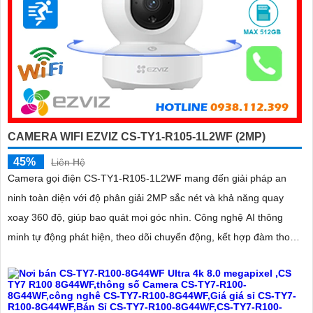
CAMERA WIFI EZVIZ CS-TY1-R105-1L2WF (2MP)
45%
Liên Hệ
Camera gọi điện CS-TY1-R105-1L2WF mang đến giải pháp an
ninh toàn diện với độ phân giải 2MP sắc nét và khả năng quay
xoay 360 độ, giúp bao quát mọi góc nhìn. Công nghệ AI thông
minh tự động phát hiện, theo dõi chuyển động, kết hợp đàm thoại
2 chiều, giúp bạn giao tiếp dễ dàng từ xa