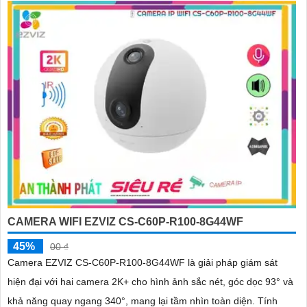
CAMERA WIFI EZVIZ CS-C60P-R100-8G44WF
45%
00 ₫
Camera EZVIZ CS-C60P-R100-8G44WF là giải pháp giám sát
hiện đại với hai camera 2K+ cho hình ảnh sắc nét, góc dọc 93° và
khả năng quay ngang 340°, mang lại tầm nhìn toàn diện. Tính