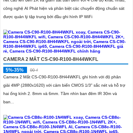
nét cao lên đến 2K và giám sát ban đêm với 4 chế độ khác nhau,
công nghệ AI Phát hiện và phân biệt các chuyển động chuẩn sát
được quản lý tập trung bởi đầu ghi hình IP WiFi
CAMERA 2 MẮT CS-C90-R100-8H44WKFL
5%-35%
00 ₫
Camera 2 Mắt CS-C90-R100-8H44WKFL ghi hình với độ phân
giải 4MP (2880x1620) với cảm biến CMOS 1/3" sắc nét và hỗ trợ
hai ống kính 2. 8mm và 6mm. Tầm nhìn ban đêm IR 30m và
ban...