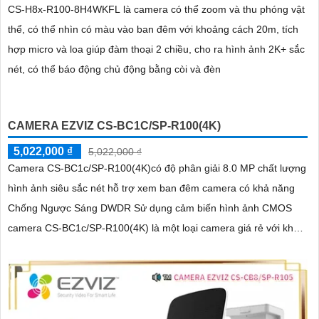
CS-H8x-R100-8H4WKFL là camera có thể zoom và thu phóng vật
thể, có thể nhìn có màu vào ban đêm với khoảng cách 20m, tích
hợp micro và loa giúp đàm thoại 2 chiều, cho ra hình ảnh 2K+ sắc
nét, có thể báo động chủ động bằng còi và đèn
CAMERA EZVIZ CS-BC1C/SP-R100(4K)
5,022,000 ₫
5,022,000 ₫
Camera CS-BC1c/SP-R100(4K)có độ phân giải 8.0 MP chất lượng
hình ảnh siêu sắc nét hỗ trợ xem ban đêm camera có khả năng
Chống Ngược Sáng DWDR Sử dụng cảm biến hình ảnh CMOS
camera CS-BC1c/SP-R100(4K) là một loại camera giá rẻ với khả
năng lưu trữ dữ liệu lên đến 512GB thông qua khe thẻ nhớ