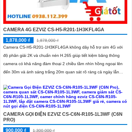
CAMERA 4G EZVIZ CS-H5-R201-1H3KFL4GA
1,878,000 ₫
1,878,000 ₫
Camera CS-H5-R201-1H3KFL4GA không dây hỗ trợ sim 4G với
độ phân giải 2K và chuẩn nén H.265 giúp tiết kiệm băng thông
camera có khả năng đàm thoại 2 chiều tầm nhìn hồng ngoại lên
đến 30m và ánh sáng trắng 20m quan sát rõ ràng cả ngày lẫn
đêm với chuẩn IP67 camera còn tích hợp tính năng phát hiện
thông minh và cảnh báo bằng còi và đèn chớp phù hợp cho công
trình kho hàng, nhà xưởng công trình
CAMERA GỌI ĐIỆN EZVIZ CS-C6N-R105-1L3WF (C6N
PRO)
900,000 ₫
1,300,000 ₫