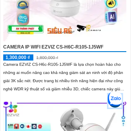
CAMERA IP WIFI EZVIZ CS-H6C-R105-1J5WF
1,300,000 ₫
1,800,000 ₫
Camera EZVIZ CS-H6c-R105-1J5WF là lựa chọn hoàn hảo cho
những ai muốn nâng cao khả năng giám sát an ninh với độ phân
giải 3K sắc nét. Được trang bị nhiều tính năng hiện đại như công
nghệ WDR kỹ thuật số và giảm nhiễu 3D, chiếc camera này giúp
cải thiện chất lượng hình ảnh trong mọi điều kiện ánh sáng