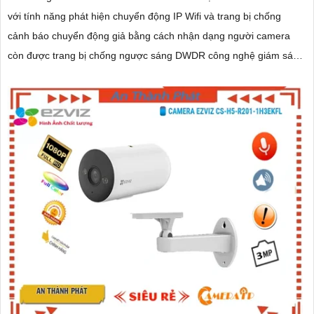
với tính năng phát hiện chuyển động IP Wifi và trang bị chống
cảnh báo chuyển động giả bằng cách nhận dạng người camera
còn được trang bị chống ngược sáng DWDR công nghệ giám sát
ban đêm Full Color 20m camera có thiết kế nhỏ gọn xoay 360 độ
và có khe cắm thẻ nhớ Micro SD 512GB với khả năng thu âm và
phát âm thanh to rõ