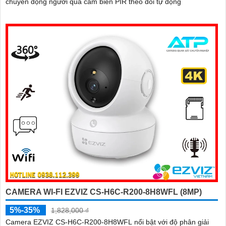
chuyển động người qua cảm biến PIR theo dõi tự động
CAMERA WI-FI EZVIZ CS-H6C-R200-8H8WFL (8MP)
5%-35%
1,828,000 ₫
Camera EZVIZ CS-H6C-R200-8H8WFL nổi bật với độ phân giải