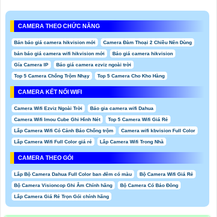
CAMERA THEO CHỨC NĂNG
Bản báo giá camera hikvision mới
Camera Đàm Thoại 2 Chiều Nên Dùng
bản báo giá camera wifi hikvision mới
Báo giá camera hikvision
Gía Camera IP
Báo giá camera ezviz ngoài trời
Top 5 Camera Chống Trộm Nhạy
Top 5 Camera Cho Kho Hàng
CAMERA KẾT NỐI WIFI
Camera Wifi Ezviz Ngoài Trời
Báo gia camera wifi Dahua
Camera Wifi Imou Cube Ghi Hình Nét
Top 5 Camera Wifi Giá Rẻ
Lắp Camera Wifi Có Cảnh Báo Chống trộm
Camera wifi kbvision Full Color
Lắp Camera Wifi Full Color giá rẻ
Lắp Camera Wifi Trong Nhà
CAMERA THEO GÓI
Lắp Bộ Camera Dahua Full Color ban đêm có màu
Bộ Camera Wifi Giá Rẻ
Bộ Camera Visioncop Ghi Âm Chính hãng
Bộ Camera Có Báo Đông
Lắp Camera Giá Rẻ Trọn Gói chính hãng