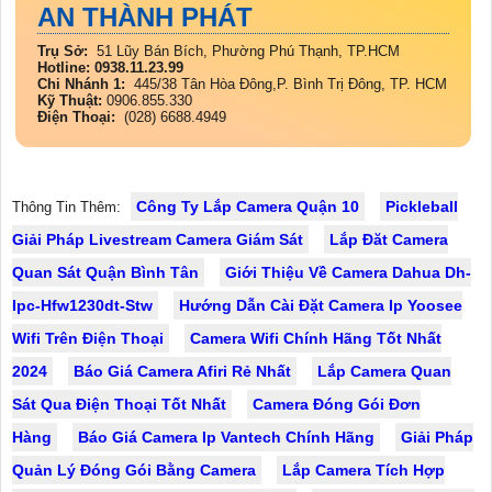
AN THÀNH PHÁT
Trụ Sở:
51 Lũy Bán Bích, Phường Phú Thạnh, TP.HCM
Hotline: 0938.11.23.99
Chi Nhánh 1:
445/38 Tân Hòa Đông,P. Bình Trị Đông, TP. HCM
Kỹ Thuật:
0906.855.330
Điện Thoại:
(028) 6688.4949
Công Ty Lắp Camera Quận 10
Pickleball
Thông Tin Thêm:
Giải Pháp Livestream Camera Giám Sát
Lắp Đăt Camera
Quan Sát Quận Bình Tân
Giới Thiệu Về Camera Dahua Dh-
Ipc-Hfw1230dt-Stw
Hướng Dẫn Cài Đặt Camera Ip Yoosee
Wifi Trên Điện Thoại
Camera Wifi Chính Hãng Tốt Nhất
2024
Báo Giá Camera Afiri Rẻ Nhất
Lắp Camera Quan
Sát Qua Điện Thoại Tốt Nhất
Camera Đóng Gói Đơn
Hàng
Báo Giá Camera Ip Vantech Chính Hãng
Giải Pháp
Quản Lý Đóng Gói Bằng Camera
Lắp Camera Tích Hợp