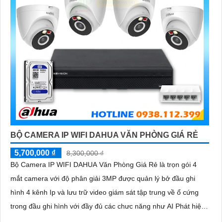
BỘ CAMERA IP WIFI DAHUA VĂN PHÒNG GIÁ RẺ
5,700,000 ₫
8,300,000 ₫
Bộ Camera IP WIFI DAHUA Văn Phòng Giá Rẻ là trọn gói 4
mắt camera với độ phân giải 3MP được quản lý bở đầu ghi
hình 4 kênh Ip và lưu trữ video giám sát tập trung về ổ cứng
trong đầu ghi hình với đầy đủ các chưc năng như AI Phát hiện
chuyển động, đàm thoại âm thanh 2 chiều và giám sát có màu