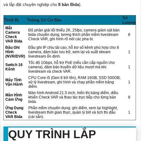
và lắp đặt chuyên nghiệp cho
8 bàn Bida
).
Số
Thiết Bị
Thông Số Cơ Bản
Lượng
Mắt
Độ phân giải tối thiểu 2K, 25fps; camera giám sát bàn
Camera
bida chuyên dụng, tương thích phần mềm livestream
8
Check
Check VAR, ghi hình rõ nét các pha bi.
VAR Bida
Đầu Ghi
Đầu ghi IP chịu tải cao, hỗ trợ số kênh phù hợp cho 8
Hình
camera, đảm bảo lưu trữ, xem lại và xuất stream
1
(NVR/DVR)
livestream ổn định.
Tốc độ 1Gbps, hỗ trợ PoE (nếu cần cấp nguồn cho
Switch 16
camera), đảm bảo truyền dữ liệu mượt mà khi
1
Kênh
livestream và check VAR.
CPU Core i5 (Gen 8 trở lên), RAM 16GB, SSD 500GB;
Máy Tính
xử lý livestream, ghi hình và chạy phần mềm bảng
1
Vận Hành
điểm.
Màn hình Android 21.5 inch, hiển thị bảng điểm, điều
Màn Hình
khiển Check VAR và thao tác trực tiếp cho từng bàn
8
Cảm Ứng
bida.
Ứng Dụng
Phần mềm chuyên dụng: ghi điểm, xem lại highlight,
Check
livestream thời gian thực, quản lý bill và lịch thi đấu
1
VAR Bida
(cài sẵn).
QUY TRÌNH LẮP