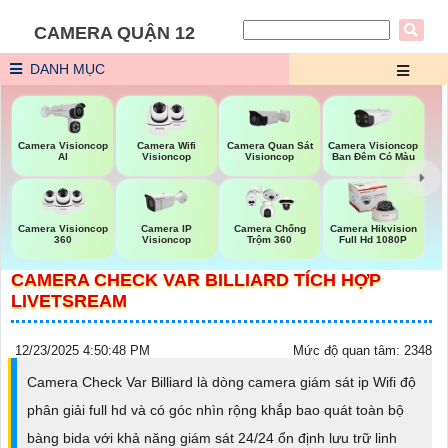
CAMERA QUẬN 12
DANH MỤC
Camera Visioncop
Camera Wifi
Camera Quan Sát
Camera Visioncop
Al
Visioncop
Visioncop
Ban Đêm Có Màu
Camera Visioncop
Camera IP
Camera Chống
Camera Hikvision
360
Visioncop
Trộm 360
Full Hd 1080P
CAMERA CHECK VAR BILLIARD TÍCH HỢP
LIVETSREAM
12/23/2025 4:50:48 PM
Mức độ quan tâm: 2348
Camera Check Var Billiard là dòng camera giám sát ip Wifi độ
phân giải full hd và có góc nhìn rộng khắp bao quát toàn bộ
bàng bida với khả năng giám sát 24/24 ổn định lưu trữ linh