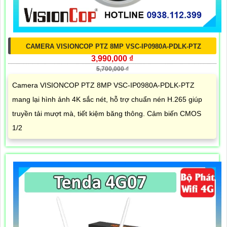
CAMERA VISIONCOP PTZ 8MP VSC-IP0980A-PDLK-PTZ
3,990,000 ₫
5,700,000 ₫
Camera VISIONCOP PTZ 8MP VSC-IP0980A-PDLK-PTZ
mang lại hình ảnh 4K sắc nét, hỗ trợ chuẩn nén H.265 giúp
truyền tải mượt mà, tiết kiệm băng thông. Cảm biến CMOS
1/2