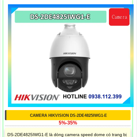
CAMERA HIKVISION DS-2DE4825IWG1-E
5%-35%
DS-2DE4825IWG1-E là dòng camera speed dome có trang bị