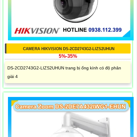
CAMERA HIKVISION DS-2CD2743G2-LIZS2UHUN
5%-35%
DS-2CD2743G2-LIZS2UHUN trang bị ống kính có độ phân
giải 4