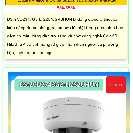
CAMERA HIKVISION DS-2CD2347G3-LIS2UY/SRBHUN
5%-35%
DS-2CD2347G3-LIS2UY/SRBHUN là dòng camera thiết kế
kiểu dáng dome nhỏ gọn phù hợp lắp đặt trong nhà, nhìn ban
đêm có màu bằng đèn trợ sáng và nhờ công nghệ ColorVU
HikAI-ISP, có tính năng AI giúp nhận diện người và phương
tiện, tích hợp micro kép