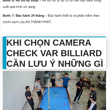
Bước 6: Hỗ trợ kỹ thuật
– Hỗ trợ xử lý sự cố tư vấn vận hành trong
suốt quá trình sử dụng.
Bước 7: Bảo hành 24 tháng
– Bảo hành thiết bị và phần mềm theo
chính sách của AN THÀNH PHÁT.
KHI CHỌN CAMERA
CHECK VAR BILLIARD
CẦN LƯU Ý NHỮNG GÌ