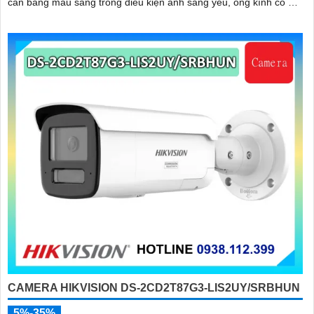
cân bằng màu sáng trong điều kiện ánh sáng yếu, ống kính có độ
phân giải 4
CAMERA HIKVISION DS-2CD2T87G3-LIS2UY/SRBHUN
5%-35%