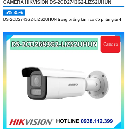
CAMERA HIKVISION DS-2CD2743G2-LIZS2UHUN
5%-35%
DS-2CD2743G2-LIZS2UHUN trang bị ống kính có độ phân giải 4