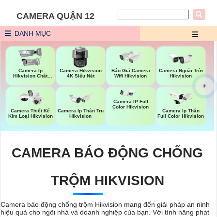
CAMERA QUẬN 12
DANH MỤC
Báo Giá Camera
Camera Ip
Camera Hikvision
Camera Ngoài Trời
Wifi Hikvision
Hikvision Chất
4K Siêu Nét
Hikvision
Lượng
Camera IP Full
Color Hikvision
Camera Thiết Kế
Camera Ip Thân Trụ
Camera Ip Thân
Kim Loại Hikvision
Hikvision
Full Color Hikvision
CAMERA BÁO ĐỘNG CHỐNG
TRỘM HIKVISION
Camera báo động chống trộm Hikvision mang đến giải pháp an ninh
hiệu quả cho ngôi nhà và doanh nghiệp của bạn. Với tính năng phát