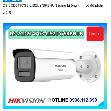
DS-2CD2T87G3-LIS2UY/SRBHUN trang bị ống kính có độ phân
giải 8