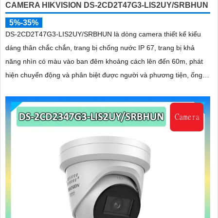
CAMERA HIKVISION DS-2CD2T47G3-LIS2UY/SRBHUN
5%-35%
DS-2CD2T47G3-LIS2UY/SRBHUN là dòng camera thiết kế kiểu
dáng thân chắc chắn, trang bị chống nước IP 67, trang bị khả
năng nhìn có màu vào ban đêm khoảng cách lên đến 60m, phát
hiện chuyển động và phân biệt được người và phương tiện, ống
kính 4