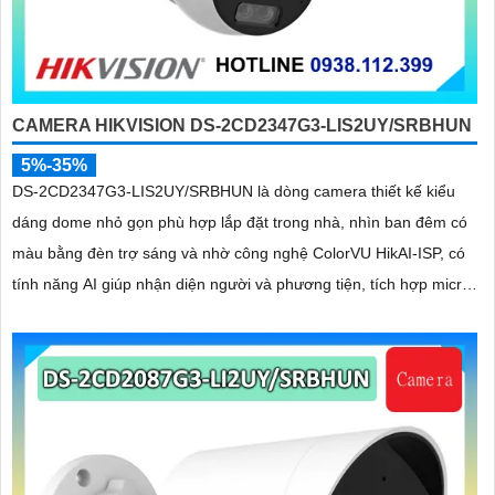
CAMERA HIKVISION DS-2CD2347G3-LIS2UY/SRBHUN
5%-35%
DS-2CD2347G3-LIS2UY/SRBHUN là dòng camera thiết kế kiểu
dáng dome nhỏ gọn phù hợp lắp đặt trong nhà, nhìn ban đêm có
màu bằng đèn trợ sáng và nhờ công nghệ ColorVU HikAI-ISP, có
tính năng AI giúp nhận diện người và phương tiện, tích hợp micro
kép