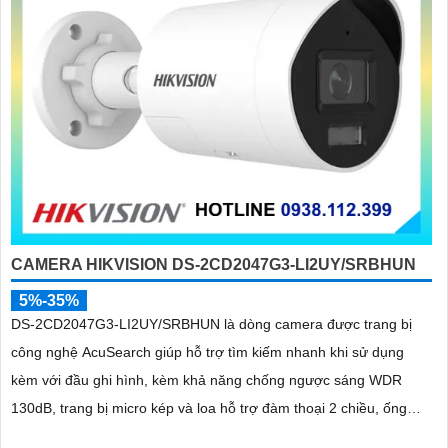
CAMERA HIKVISION DS-2CD2047G3-LI2UY/SRBHUN
5%-35%
DS-2CD2047G3-LI2UY/SRBHUN là dòng camera được trang bị
công nghệ AcuSearch giúp hỗ trợ tìm kiếm nhanh khi sử dụng
kèm với đầu ghi hình, kèm khả năng chống ngược sáng WDR
130dB, trang bị micro kép và loa hỗ trợ đàm thoại 2 chiều, ống
kính 4