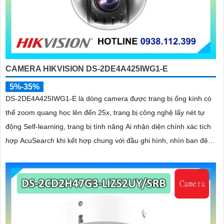
CAMERA HIKVISION DS-2DE4A425IWG1-E
5%-35%
DS-2DE4A425IWG1-E là dòng camera được trang bị ống kính có
thể zoom quang học lên đến 25x, trang bị công nghệ lấy nét tự
động Self-learning, trang bị tính năng Ai nhận diện chính xác tích
hợp AcuSearch khi kết hợp chung với đầu ghi hình, nhìn ban đêm
bằng hồng ngoại 50m