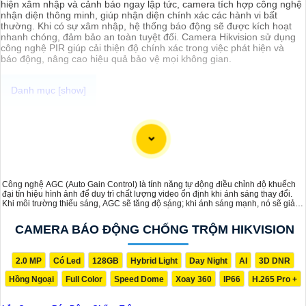
hiện xâm nhập và cảnh báo ngay lập tức, camera tích hợp công nghệ
nhận diện thông minh, giúp nhận diện chính xác các hành vi bất
thường. Khi có sự xâm nhập, hệ thống báo động sẽ được kích hoạt
nhanh chóng, đảm bảo an toàn tuyệt đối. Camera Hikvision sử dụng
công nghệ PIR giúp cải thiện độ chính xác trong việc phát hiện và
báo động, nâng cao hiệu quả bảo vệ mọi không gian.
Chắc chắn! Dưới đây là một mẫu tư vấn giới thiệu về việc lắp đặt
Camera Báo Động Chống Trộm có hình ảnh chất lượng sắc nét:
Tư Vấn Lắp Camera Báo Động Chống Trộm với Hình Ảnh Chất
Lượng Sắc Nét
Chào bạn,
Công nghệ AGC (Auto Gain Control) là tính năng tự động điều chỉnh độ khuếch
Để bảo vệ tài sản và tăng cường an ninh cho gia đình hay doanh
đại tín hiệu hình ảnh để duy trì chất lượng video ổn định khi ánh sáng thay đổi.
nghiệp của bạn, việc lắp đặt Camera Báo Động Chống Trộm là một
Khi môi trường thiếu sáng, AGC sẽ tăng độ sáng; khi ánh sáng mạnh, nó sẽ giảm
giải pháp hiệu quả. Dưới đây là một số lưu ý quan trọng khi chọn lựa
độ khuếch đại, giúp hình ảnh luôn rõ ràng, sắc nét mà không bị quá sáng hoặc
Camera chất lượng:
tối.
CAMERA BÁO ĐỘNG CHỐNG TRỘM HIKVISION
🎬
1:
Độ Phân Giải Cao: Chọn Camera có độ phân giải cao như Full
HD hoặc 4K để
tin tưởng
hình ảnh rõ nét và chi tiết không bị mờ.
✳️
2:
Chất Lượng Quang Học: Camera được trang bị ống kính chất
2.0 MP
Có Led
128GB
Hybrid Light
Day Night
AI
3D DNR
lượng sẽ cung cấp hình ảnh sắc nét hơn và có khả năng quan sát xa
Hồng Ngoại
Full Color
Speed Dome
Xoay 360
IP66
H.265 Pro +
hơn.
👮
3:
Chức Năng Báo Động: Chọn Camera có tính năng báo động khi