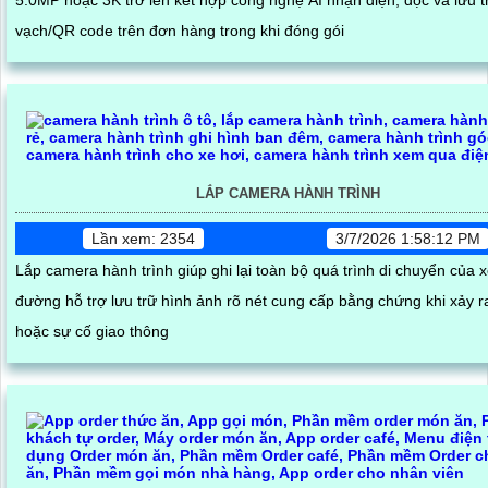
5.0MP hoặc 3K trở lên kết hợp công nghệ AI nhận diện, đọc và lưu 
vạch/QR code trên đơn hàng trong khi đóng gói
LẮP CAMERA HÀNH TRÌNH
Lần xem: 2354
3/7/2026 1:58:12 PM
Lắp camera hành trình giúp ghi lại toàn bộ quá trình di chuyển của x
đường hỗ trợ lưu trữ hình ảnh rõ nét cung cấp bằng chứng khi xảy 
hoặc sự cố giao thông