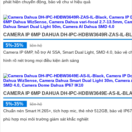
phát hiện chuyển động, bảo vệ chu vi hiệu quả
CAMERA IP 6MP DAHUA DH-IPC-HDBW3649R-ZAS-IL-B
5%-35%
liên hệ
Camera IP 6MP, hỗ trợ AI SSA, Smart Dual Light, SMD 4.0, bảo vệ chu
hình rõ nét trong mọi điều kiện ánh sáng
CAMERA IP 6MP DAHUA DH-IPC-HDBW3649E-AS-IL-BL
5%-35%
liên hệ
Chuẩn nén Smart H.265+, tích hợp mic, thẻ nhớ 512GB, bảo vệ IP67
phù hợp mọi môi trường giám sát khắc nghiệt