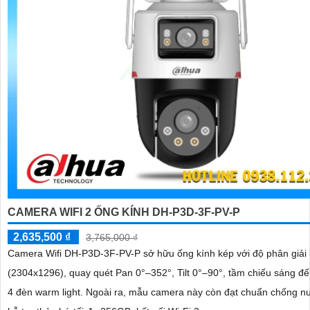
CAMERA WIFI 2 ỐNG KÍNH DH-P3D-3F-PV-P
2,635,500 ₫
3,765,000 ₫
Camera Wifi DH-P3D-3F-PV-P sở hữu ống kính kép với độ phân giả
(2304x1296), quay quét Pan 0°–352°, Tilt 0°–90°, tầm chiếu sáng đ
4 đèn warm light. Ngoài ra, mẫu camera này còn đạt chuẩn chống nước IP66,