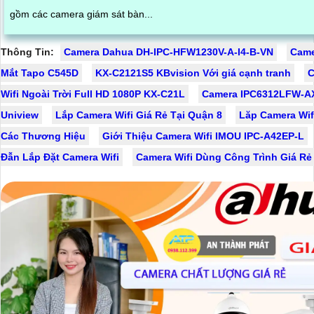
gồm các camera giám sát bàn...
Thông Tin:
Camera Dahua DH-IPC-HFW1230V-A-I4-B-VN
Came
Mắt Tapo C545D
KX-C2121S5 KBvision Với giá cạnh tranh
C
Wifi Ngoài Trời Full HD 1080P KX-C21L
Camera IPC6312LFW-A
Uniview
Lắp Camera Wifi Giá Rẻ Tại Quận 8
Lăp Camera Wif
Các Thương Hiệu
Giới Thiệu Camera Wifi IMOU IPC-A42EP-L
Đẫn Lắp Đặt Camera Wifi
Camera Wifi Dùng Công Trình Giá Rẻ