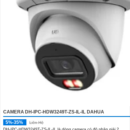
CAMERA DH-IPC-HDW3249T-ZS-IL-IL DAHUA
5%-35%
Liên Hệ
DH-IPC-HDW3249T-ZS-IL-IL là dòng camera có độ phân giải 2