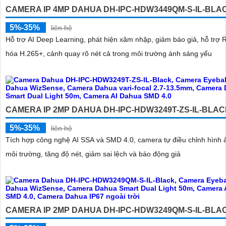
CAMERA IP 4MP DAHUA DH-IPC-HDW3449QM-S-IL-BLA
5%-35%
liên hệ
Hỗ trợ AI Deep Learning, phát hiện xâm nhập, giảm báo giả, hỗ trợ 
hóa H.265+, cảnh quay rõ nét cả trong môi trường ánh sáng yếu
CAMERA IP 2MP DAHUA DH-IPC-HDW3249T-ZS-IL-BLA
5%-35%
liên hệ
Tích hợp công nghệ AI SSA và SMD 4.0, camera tự điều chỉnh hình 
môi trường, tăng độ nét, giảm sai lệch và báo động giả
CAMERA IP 2MP DAHUA DH-IPC-HDW3249QM-S-IL-BLA