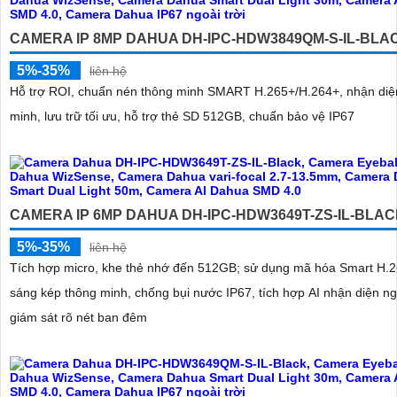
CAMERA IP 8MP DAHUA DH-IPC-HDW3849QM-S-IL-BLA
5%-35%
liên hệ
Hỗ trợ ROI, chuẩn nén thông minh SMART H.265+/H.264+, nhận diệ
minh, lưu trữ tối ưu, hỗ trợ thẻ SD 512GB, chuẩn bảo vệ IP67
CAMERA IP 6MP DAHUA DH-IPC-HDW3649T-ZS-IL-BLA
5%-35%
liên hệ
Tích hợp micro, khe thẻ nhớ đến 512GB; sử dụng mã hóa Smart H.2
sáng kép thông minh, chống bụi nước IP67, tích hợp AI nhận diện ng
giám sát rõ nét ban đêm