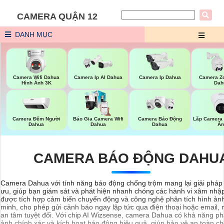
CAMERA QUẬN 12
DANH MỤC
Camera Wifi Dahua
Camera Ip AI Dahua
Camera Ip Dahua
Camera Z
Hình Ảnh 3K
Dah
Camera Đếm Người
Báo Gia Camera Wifi
Lắp Camera
Camera Báo Động
Dahua
Dahua
Â
Dahua
CAMERA BÁO ĐỘNG DAHU
Camera Dahua với tính năng báo động chống trộm mang lại giải pháp 
ưu, giúp bạn giám sát và phát hiện nhanh chóng các hành vi xâm nh
được tích hợp cảm biến chuyển động và công nghệ phân tích hình ản
minh, cho phép gửi cảnh báo ngay lập tức qua điện thoại hoặc email, 
an tâm tuyệt đối. Với chip AI Wizsense, camera Dahua có khả năng ph
ảnh chính xác và kích hoạt báo động hiệu quả, giúp bảo vệ an toàn ch