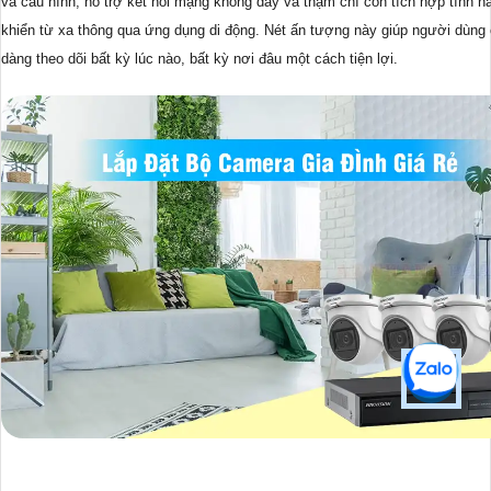
và cấu hình, hỗ trợ kết nối mạng không dây và thậm chí còn tích hợp tính n
khiển từ xa thông qua ứng dụng di động. Nét ấn tượng này giúp người dùng 
dàng theo dõi bất kỳ lúc nào, bất kỳ nơi đâu một cách tiện lợi.