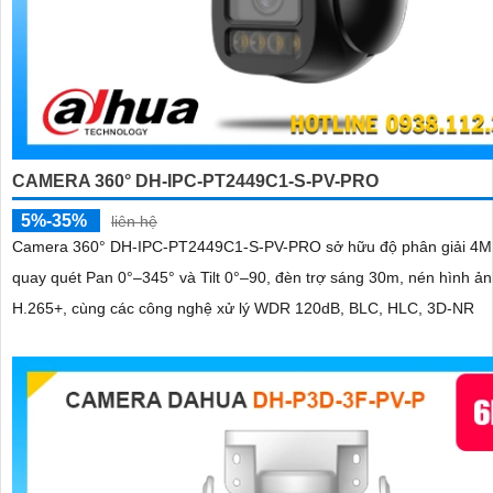
CAMERA 360° DH-IPC-PT2449C1-S-PV-PRO
5%-35%
liên hệ
Camera 360° DH-IPC-PT2449C1-S-PV-PRO sở hữu độ phân giải 4MP
quay quét Pan 0°–345° và Tilt 0°–90, đèn trợ sáng 30m, nén hình ả
H.265+, cùng các công nghệ xử lý WDR 120dB, BLC, HLC, 3D-NR