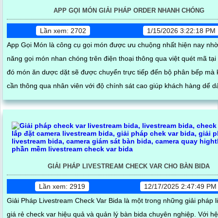
APP GỌI MÓN GIẢI PHÁP ORDER NHANH CHÓNG
Lần xem: 2702
1/15/2026 3:22:18 PM
App Gọi Món là công cụ gọi món được ưu chuộng nhất hiện nay nh
năng gọi món nhan chóng trên điện thoại thông qua việt quét mã tại
đó món ăn dược dặt sẽ được chuyển trực tiếp đến bộ phân bếp mà
cần thông qua nhân viên với độ chính sát cao giúp khách hàng dể 
nhật trạng thái món ăn của mình
GIẢI PHÁP LIVESTREAM CHECK VAR CHO BÀN BIDA
Lần xem: 2919
12/17/2025 2:47:49 PM
Giải Pháp Livestream Check Var Bida là một trong những giải pháp l
giá rẻ check var hiệu quả và quản lý bàn bida chuyên nghiệp. Với h