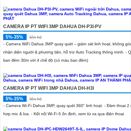
CAMERA IP PT WIFI 3MP DAHUA DH-P3I-PV
5%-35%
liên hệ
- Camera WiFi Dahua 3MP quay quét – giám sát linh hoạt, không góc 
nhận diện người & phương tiện, hỗ trợ Auto Tracking thông minh. - 
ban đêm 30m với 4 chế độ (có màu ban đêm)
CAMERA IP PT WIFI 3MP DAHUA DH-H3I
5%-35%
liên hệ
- Camera Wi-Fi Dahua 3MP, quay quét 360° linh hoạt. - Đàm thoại 2 c
hợp mic & loa. - Kết nối Wi-Fi 6 ổn định, xem từ xa qua điện thoại