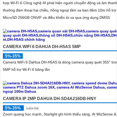
hợp Wi-Fi 6 Công nghệ AI phát hiện người chuyển động và âm thanh
thường đàm thoại hai chiều, hồng ngoại tầm xa ban đêm 10m hỗ trợ
MicroSD 256GB ONVIF và điều khiển từ xa qua ứng dụng DMSS
CAMERA WIFI 6 DAHUA DH-H5AS 5MP
5%-35%
Camera WiFi 6 DaHua DH-H5AS là dòng camera quay quét 355° tro
5MP hỗ trợ Wi-Fi 6 băng tần
CAMERA IP 2MP DAHUA DH-SD4A216DB-HNY
5%-35%
Liên hệ
Zoom quang học mạnh, Starlight ghi hình thiếu sáng, AI WizSense 