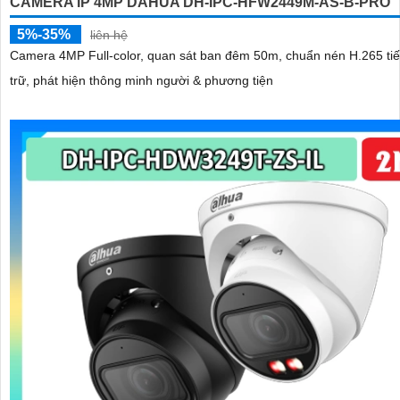
CAMERA IP 4MP DAHUA DH-IPC-HFW2449M-AS-B-PRO
5%-35%
liên hệ
Camera 4MP Full-color, quan sát ban đêm 50m, chuẩn nén H.265 tiế
trữ, phát hiện thông minh người & phương tiện