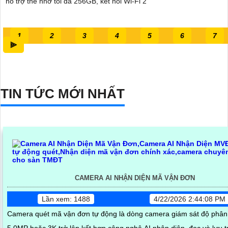
hỗ trợ thẻ nhớ tối đa 256GB, kết nối Wi-Fi 2
1
2
3
4
5
6
7
⫸
TIN TỨC MỚI NHẤT
CAMERA AI NHẬN DIỆN MÃ VẬN ĐƠN
Lần xem: 1488
4/22/2026 2:44:08 PM
Camera quét mã vận đơn tự động là dòng camera giám sát độ phân 