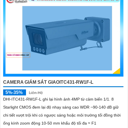
CAMERA GIÁM SÁT GIAOITC431-RW1F-L
5%-35%
Liên Hệ
DHI-ITC431-RW1F-L ghi lại hình ảnh 4MP từ cảm biến 1/1. 8
Starlight CMOS đem lại độ nhạy sáng cao WDR ~90-140 dB giữ
chi tiết vượt trội khi có ngược sáng hoặc môi trường tối đồng thời
ống kính zoom động 10-50 mm khẩu độ tối đa ≈ F1