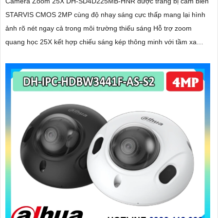
Camera Zoom 25X DH-SD4D225MB-HNR được trang bị cảm biến
STARVIS CMOS 2MP cùng độ nhạy sáng cực thấp mang lại hình
ảnh rõ nét ngay cả trong môi trường thiếu sáng Hỗ trợ zoom
quang học 25X kết hợp chiếu sáng kép thông minh với tầm xa
hồng ngoại 100m và LED ấm 50m Tính năng quay quét linh hoạt
cùng chuẩn chống nước IP67 giúp quan sát ổn định ngoài trời