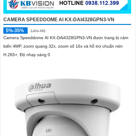
CAMERA SPEEDDOME AI KX-DAI4328GPN3-VN
5%-35%
Liên Hệ
Camera Speeddome AI KX-DAi4328GPN3-VN được trang bị cảm
biến 4MP, zoom quang 32x, zoom số 16x và hỗ trợ chuẩn nén
H.265+. Độ nhạy sáng 0