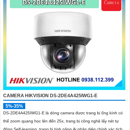
nhiều thiết bị và hỗ trợ xem từ xa qua ứng dụng trên điện thoại di
động hoặc máy tính.
Nếu bạn đang tìm kiếm giải pháp Camera Báo Động Chống Trộm với
hình ảnh chất lượng sắc nét, hãy liên hệ với các đơn vị cung cấp và
lắp đặt Camera uy tín để được tư vấn cụ thể và chọn lựa sản phẩm
phù hợp nhất.
Hy vọng bạn sẽ tìm được giải pháp an ninh hiệu quả cho nhu cầu của
mình. Xin cảm ơn và chúc bạn thành công!
Hy vọng thông tin trên sẽ Công ty An Thành Phát Camera có thể
nhận biết cho bạn. Nếu cần thêm thông tin hoặc tư vấn chi tiết hơn,
đừng ngần ngại để lại câu hỏi. Chúc bạn may mắn và an toàn!
CAMERA HIKVISION DS-2DE4A425IWG1-E
5%-35%
DS-2DE4A425IWG1-E là dòng camera được trang bị ống kính có
thể zoom quang học lên đến 25x, trang bị công nghệ lấy nét tự
động Self-learning, trang bị tính năng Ai nhận diện chính xác tích