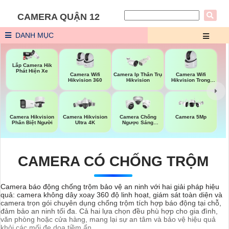
CAMERA QUẬN 12
DANH MỤC
Lắp Camera Hik
Phát Hiện Xe
Camera Wifi
Camera Wifi
Camera Ip Thân Trụ
Hikvision 360
Hikvision Trong
Hikvision
Nhà
Camera Hikvision
Camera Hikvision
Camera Chống
Camera 5Mp
Phân Biệt Người
Ultra 4K
Ngược Sáng
Hikvision
CAMERA CÓ CHỐNG TRỘM
Camera báo động chống trộm bảo vệ an ninh với hai giải pháp hiệu
quả: camera không dây xoay 360 độ linh hoạt, giám sát toàn diện và
camera trọn gói chuyên dụng chống trộm tích hợp báo động tại chỗ,
đảm bảo an ninh tối đa. Cả hai lựa chọn đều phù hợp cho gia đình,
văn phòng hoặc cửa hàng, mang lại sự an tâm và bảo vệ hiệu quả
khỏi các mối đe dọa tiềm ẩn.