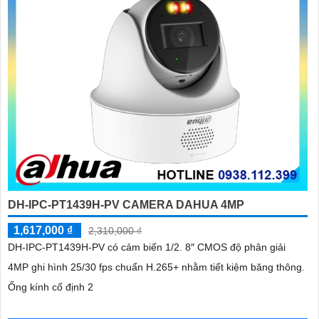
DH-IPC-PT1439H-PV CAMERA DAHUA 4MP
1,617,000 ₫
2,310,000 ₫
DH-IPC-PT1439H-PV có cảm biến 1/2. 8″ CMOS độ phân giải
4MP ghi hình 25/30 fps chuẩn H.265+ nhằm tiết kiệm băng thông.
Ống kính cố định 2