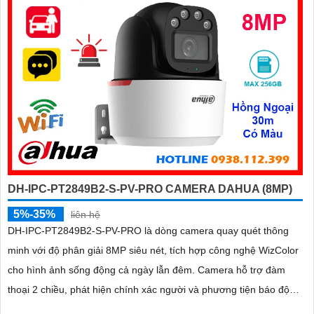
DH-IPC-PT2849B2-S-PV-PRO CAMERA DAHUA (8MP)
5%-35%
liên hệ
DH-IPC-PT2849B2-S-PV-PRO là dòng camera quay quét thông
minh với độ phân giải 8MP siêu nét, tích hợp công nghệ WizColor
cho hình ảnh sống động cả ngày lẫn đêm. Camera hỗ trợ đàm
thoại 2 chiều, phát hiện chính xác người và phương tiện báo động
thông minh