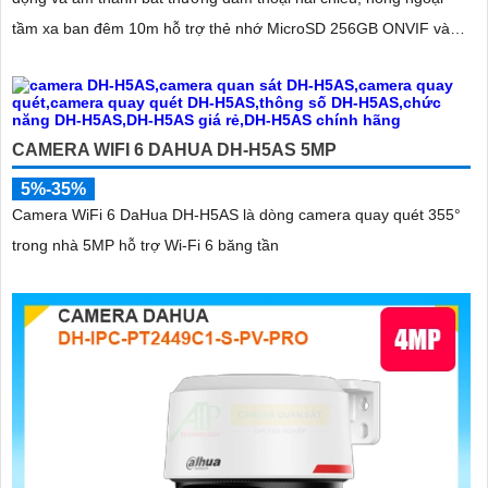
tầm xa ban đêm 10m hỗ trợ thẻ nhớ MicroSD 256GB ONVIF và
điều khiển từ xa qua ứng dụng DMSS
CAMERA WIFI 6 DAHUA DH-H5AS 5MP
5%-35%
Camera WiFi 6 DaHua DH-H5AS là dòng camera quay quét 355°
trong nhà 5MP hỗ trợ Wi-Fi 6 băng tần