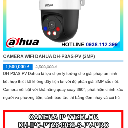
CAMERA WIFI DAHUA DH-P3AS-PV (3MP)
1,500,000 ₫
2,500,000 ₫
DH-P3AS-PV Dahua là lựa chọn lý tưởng cho giải pháp an ninh
kết hợp thiết kế không dây tiện lợi với độ phân giải 3MP sắc nét.
Camera nổi bật với khả năng quay xoay 360°, phát hiện chính xác
người và phương tiện, cảnh báo tức thì bằng đèn nháy và còi hú