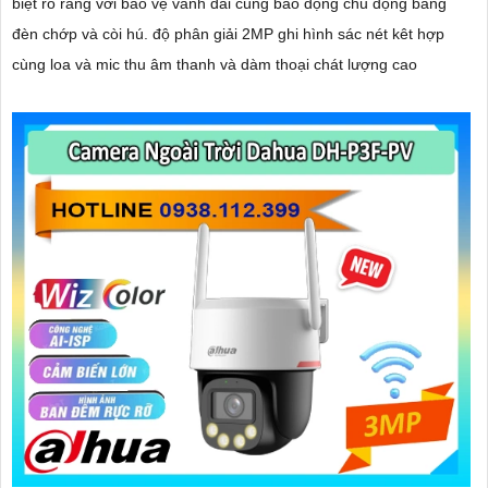
biệt rõ ràng với bảo vệ vành đai cùng báo động chủ động bằng
đèn chớp và còi hú. độ phân giải 2MP ghi hình sác nét kêt hợp
cùng loa và mic thu âm thanh và dàm thoại chát lượng cao