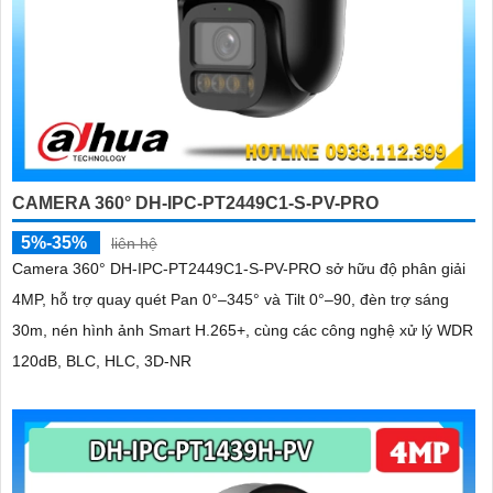
CAMERA 360° DH-IPC-PT2449C1-S-PV-PRO
5%-35%
liên hệ
Camera 360° DH-IPC-PT2449C1-S-PV-PRO sở hữu độ phân giải
4MP, hỗ trợ quay quét Pan 0°–345° và Tilt 0°–90, đèn trợ sáng
30m, nén hình ảnh Smart H.265+, cùng các công nghệ xử lý WDR
120dB, BLC, HLC, 3D-NR