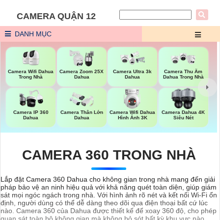
CAMERA QUẬN 12
DANH MỤC
Camera Wifi Dahua
Camera Zoom 25X
Camera Ultra 3k
Camera Thu Âm
Trong Nhà
Dahua
Dahua
Dahua Trong Nhà
Camera Wifi Dahua
Camera IP 360
Camera Thân Lớn
Camera Dahua 4K
Hình Ảnh 3K
Dahua
Dahua
Siêu Nét
CAMERA 360 TRONG NHÀ
Lắp đặt Camera 360 Dahua cho không gian trong nhà mang đến giải
pháp bảo vệ an ninh hiệu quả với khả năng quét toàn diện, giúp giám
sát mọi ngóc ngách trong nhà. Với hình ảnh rõ nét và kết nối Wi-Fi ổn
định, người dùng có thể dễ dàng theo dõi qua điện thoại bất cứ lúc
nào. Camera 360 của Dahua được thiết kế để xoay 360 độ, cho phép
quan sát toàn bộ không gian mà không bỏ sót bất kỳ khu vực nào.