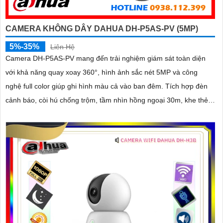
CAMERA KHÔNG DÂY DAHUA DH-P5AS-PV (5MP)
5%-35%
Liên Hệ
Camera DH-P5AS-PV mang đến trải nghiệm giám sát toàn diện
với khả năng quay xoay 360°, hình ảnh sắc nét 5MP và công
nghệ full color giúp ghi hình màu cả vào ban đêm. Tích hợp đèn
cảnh báo, còi hú chống trộm, tầm nhìn hồng ngoại 30m, khe thẻ
nhớ đến 256GB cùng chuẩn chống nước IP66 camera hoạt động
ổn định trong mọi điều kiện