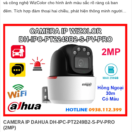
và công nghệ WizColor cho hình ảnh màu sắc rõ ràng cả ban
đêm. Tích hợp đàm thoại hai chiều, phát hiện thông minh người
và phương tiện, cảnh báo chính xác, hỗ trợ thẻ nhớ lên đến
256GB
CAMERA IP DAHUA DH-IPC-PT2249B2-S-PV-PRO
(2MP)