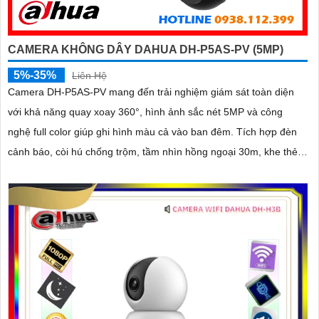
CAMERA KHÔNG DÂY DAHUA DH-P5AS-PV (5MP)
5%-35%
Liên Hệ
Camera DH-P5AS-PV mang đến trải nghiệm giám sát toàn diện
với khả năng quay xoay 360°, hình ảnh sắc nét 5MP và công
nghệ full color giúp ghi hình màu cả vào ban đêm. Tích hợp đèn
cảnh báo, còi hú chống trộm, tầm nhìn hồng ngoại 30m, khe thẻ
nhớ đến 256GB cùng chuẩn chống nước IP66 camera hoạt động
ổn định trong mọi điều kiện