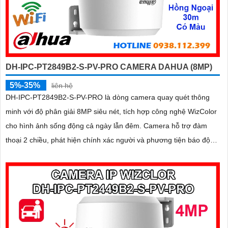
DH-IPC-PT2849B2-S-PV-PRO CAMERA DAHUA (8MP)
5%-35%
liên hệ
DH-IPC-PT2849B2-S-PV-PRO là dòng camera quay quét thông
minh với độ phân giải 8MP siêu nét, tích hợp công nghệ WizColor
cho hình ảnh sống động cả ngày lẫn đêm. Camera hỗ trợ đàm
thoại 2 chiều, phát hiện chính xác người và phương tiện báo động
thông minh