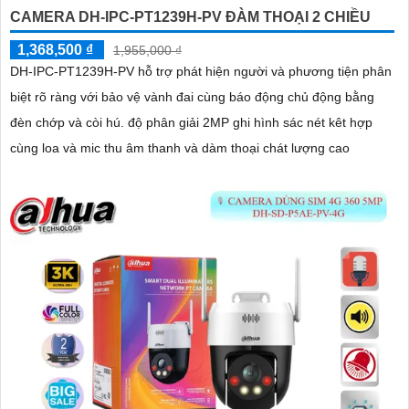
CAMERA DH-IPC-PT1239H-PV ĐÀM THOẠI 2 CHIỀU
1,368,500 ₫
1,955,000 ₫
DH-IPC-PT1239H-PV hỗ trợ phát hiện người và phương tiện phân
biệt rõ ràng với bảo vệ vành đai cùng báo động chủ động bằng
đèn chớp và còi hú. độ phân giải 2MP ghi hình sác nét kêt hợp
cùng loa và mic thu âm thanh và dàm thoại chát lượng cao