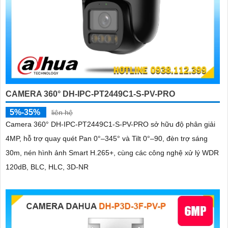
CAMERA 360° DH-IPC-PT2449C1-S-PV-PRO
5%-35%
liên hệ
Camera 360° DH-IPC-PT2449C1-S-PV-PRO sở hữu độ phân giải
4MP, hỗ trợ quay quét Pan 0°–345° và Tilt 0°–90, đèn trợ sáng
30m, nén hình ảnh Smart H.265+, cùng các công nghệ xử lý WDR
120dB, BLC, HLC, 3D-NR