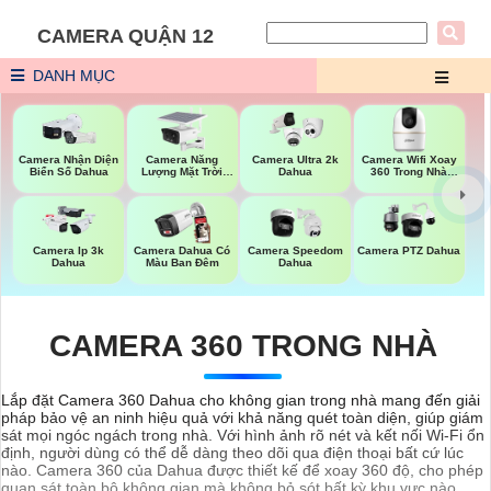
CAMERA QUẬN 12
DANH MỤC
Camera Năng
Camera Wifi Xoay
Camera Nhận Diện
Camera Ultra 2k
Lượng Mặt Trời
360 Trong Nhà
Biển Số Dahua
Dahua
Dahua
Dahua
Camera Ip 3k
Camera Dahua Có
Camera Speedom
Camera PTZ Dahua
Dahua
Màu Ban Đêm
Dahua
CAMERA 360 TRONG NHÀ
Lắp đặt Camera 360 Dahua cho không gian trong nhà mang đến giải
pháp bảo vệ an ninh hiệu quả với khả năng quét toàn diện, giúp giám
sát mọi ngóc ngách trong nhà. Với hình ảnh rõ nét và kết nối Wi-Fi ổn
định, người dùng có thể dễ dàng theo dõi qua điện thoại bất cứ lúc
nào. Camera 360 của Dahua được thiết kế để xoay 360 độ, cho phép
quan sát toàn bộ không gian mà không bỏ sót bất kỳ khu vực nào.