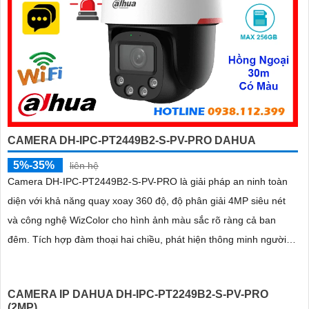
CAMERA DH-IPC-PT2449B2-S-PV-PRO DAHUA
5%-35%
liên hệ
Camera DH-IPC-PT2449B2-S-PV-PRO là giải pháp an ninh toàn
diện với khả năng quay xoay 360 độ, độ phân giải 4MP siêu nét
và công nghệ WizColor cho hình ảnh màu sắc rõ ràng cả ban
đêm. Tích hợp đàm thoại hai chiều, phát hiện thông minh người
và phương tiện, cảnh báo chính xác, hỗ trợ thẻ nhớ lên đến
256GB
CAMERA IP DAHUA DH-IPC-PT2249B2-S-PV-PRO
(2MP)