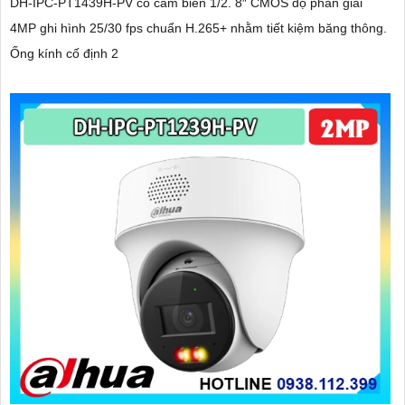
DH-IPC-PT1439H-PV có cảm biến 1/2. 8″ CMOS độ phân giải
4MP ghi hình 25/30 fps chuẩn H.265+ nhằm tiết kiệm băng thông.
Ống kính cố định 2