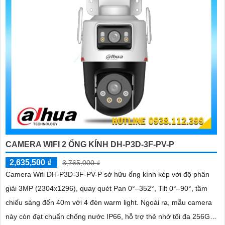
CAMERA WIFI 2 ỐNG KÍNH DH-P3D-3F-PV-P
2,635,500 ₫
3,765,000 ₫
Camera Wifi DH-P3D-3F-PV-P sở hữu ống kính kép với độ phân
giải 3MP (2304x1296), quay quét Pan 0°–352°, Tilt 0°–90°, tầm
chiếu sáng đến 40m với 4 đèn warm light. Ngoài ra, mẫu camera
này còn đạt chuẩn chống nước IP66, hỗ trợ thẻ nhớ tối đa 256GB,