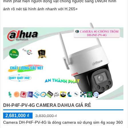
minh phát hiện người động vật chống ngược sáng DWDR hình
ảnh rõ nét tải hình ảnh nhanh với H.265+
DH-P4F-PV-4G CAMERA DAHUA GIÁ RẺ
2,681,000 ₫
3,830,000 ₫
Camera DH-P4F-PV-4G là dòng camera sử dụng sim 4g xoay 360