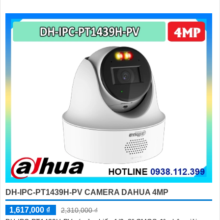
kết nối Wi-Fi 2
DH-IPC-PT1439H-PV CAMERA DAHUA 4MP
1,617,000 ₫
2,310,000 ₫