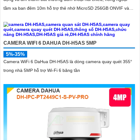
tầm xa ban đêm 10m hỗ trợ thẻ nhớ MicroSD 256GB ONVIF và
điều khiển từ xa qua ứng dụng DMSS
CAMERA WIFI 6 DAHUA DH-H5AS 5MP
5%-35%
Camera WiFi 6 DaHua DH-H5AS là dòng camera quay quét 355°
trong nhà 5MP hỗ trợ Wi-Fi 6 băng tần