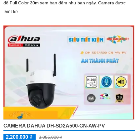
độ Full Color 30m xem ban đêm như ban ngày. Camera được
thiết kế...
CAMERA DAHUA DH-SD2A500-GN-AW-PV
2,200,000 ₫
3,055,000 ₫