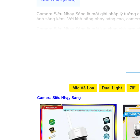
Camera Siêu Nhạy Sáng là một giải pháp lý tưởng ch
ánh sáng kém. Với khả năng nhạy sáng cao, camera nà
Camera Siêu Nhạy Sáng là một lựa chọn phù hợp cho 
tư vào cameđể bảo vệ và giám sát an ninh hiệu quả
Mic Và Loa
Dual Light
78°
Camera Siêu Nhạy Sáng