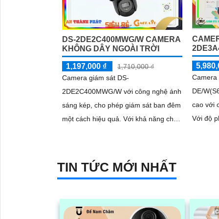
CAMER
DS-2DE2C400MWG/W CAMERA
2DE3A
KHÔNG DÂY NGOÀI TRỜI
5,980,
1,197,000 ₫
1,710,000 ₫
Camera 
Camera giám sát DS-
DE/W(S6
2DE2C400MWG/W với công nghệ ánh
cao với 
sáng kép, cho phép giám sát ban đêm
Với độ p
một cách hiệu quả. Với khả năng chọn
hình ảnh
lựa hình ảnh trắng đen hoặc màu,
camera này cung cấp wifi IP, đàm
'
thoại 2 chiều, và hình ảnh sắc nét với
TIN TỨC MỚI NHẤT
chip HYBRID