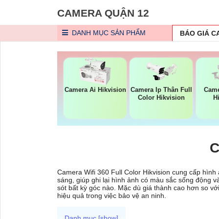
CAMERA QUẬN 12
DANH MỤC
SẢN PHẨM
BÁO GIÁ 
Camera Ai Hikvision
Camera Ip Thân Full
Came
Color Hikvision
H
C
Camera Wifi 360 Full Color Hikvision cung cấp hình
sáng, giúp ghi lại hình ảnh có màu sắc sống động v
sót bất kỳ góc nào. Mặc dù giá thành cao hơn so vớ
hiệu quả trong việc bảo vệ an ninh.