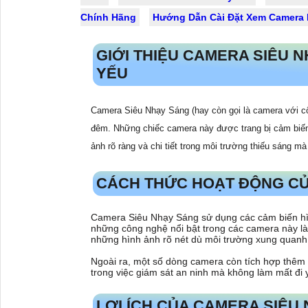
Chính Hãng
Hướng Dẫn Cài Đặt Xem Camera H
GIỚI THIỆU CAMERA SIÊU 
YẾU
Camera Siêu Nhạy Sáng (hay còn gọi là camera với côn
đêm. Những chiếc camera này được trang bị cảm biến 
ảnh rõ ràng và chi tiết trong môi trường thiếu sáng 
CÁCH THỨC HOẠT ĐỘNG CỦ
Camera Siêu Nhạy Sáng sử dụng các cảm biến hìn
những công nghệ nổi bật trong các camera này là
những hình ảnh rõ nét dù môi trường xung quanh
Ngoài ra, một số dòng camera còn tích hợp thêm
trong việc giám sát an ninh mà không làm mất đi 
LỢI ÍCH CỦA CAMERA SIÊU