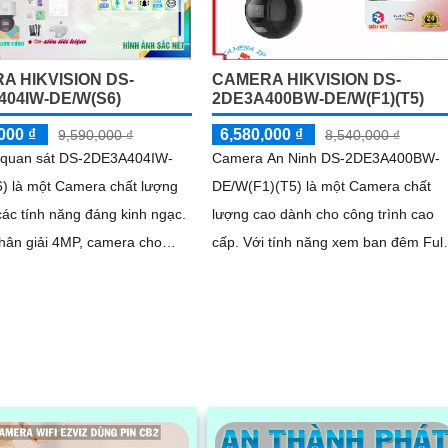
A HIKVISION DS-
CAMERA HIKVISION DS-
404IW-DE/W(S6)
2DE3A400BW-DE/W(F1)(T5)
000 ₫
6,580,000 ₫
9,590,000 ₫
8,540,000 ₫
quan sát DS-2DE3A404IW-
Camera An Ninh DS-2DE3A400BW-
) là một Camera chất lượng
DE/W(F1)(T5) là một Camera chất
các tính năng đáng kinh ngạc.
lượng cao dành cho công trình cao
hân giải 4MP, camera cho
cấp. Với tính năng xem ban đêm Full
 sắc nét và rõ ràng
Color trong khoảng cách 30m, came
này có khả năng hiển thị màu sắc sắ
nét vào ban đêm