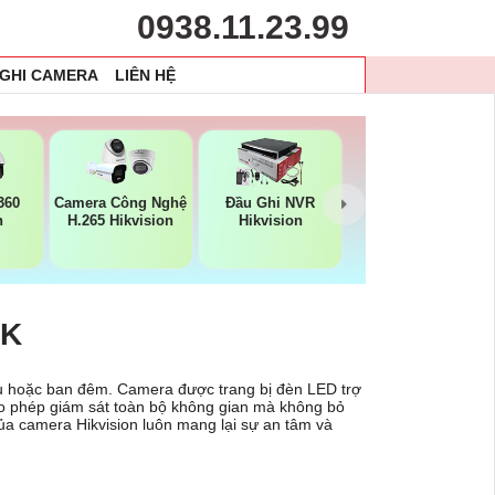
0938.11.23.99
 GHI CAMERA
LIÊN HỆ
360
Camera Công Nghệ
Đầu Ghi NVR
n
H.265 Hikvision
Hikvision
IK
yếu hoặc ban đêm. Camera được trang bị đèn LED trợ
cho phép giám sát toàn bộ không gian mà không bỏ
ủa camera Hikvision luôn mang lại sự an tâm và