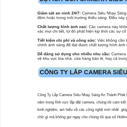
Giám sát an ninh 24/7:
Camera Siêu Nhạy Sáng gi
đêm hoặc trong môi trường thiếu sáng. Điều này g
Chất lượng hình ảnh cao:
Các camera này không
xác mọi chi tiết, từ đó phát hiện kịp thời các sự 
Tiết kiệm chi phí và công sức:
Việc không cần t
chỉnh ánh sáng để đạt được chất lượng hình ảnh t
Dễ dàng sử dụng cho nhiều nhu cầu:
Camera S
vệ khu vực tòa nhà, cửa hàng bán lẻ, hay cả tro
CÔNG TY LẮP CAMERA SIÊ
Công Ty Lắp Camera Siêu Nhạy Sáng An Thành Phát là 
năm trong lĩnh vực lắp đặt camera, chúng tôi cam kết
kinh nghiệm, am hiểu về các công nghệ mới nhất giú
chờ gì mà không gọi ngay cho chúng tôi qua số Hotlin