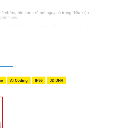
có những hình ảnh rõ nét ngay cả trong điều kiện
chính xác.
trong hình ảnh vào điều kiện ánh sáng yếu. Hãy đầu
me
AI Coding
IP66
3D DNR