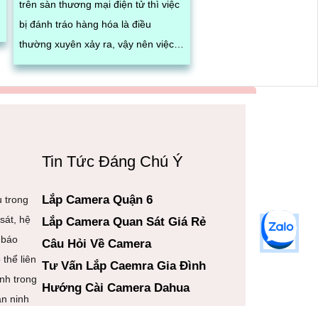
trên sàn thương mại điện tử thì việc
bị đánh tráo hàng hóa là điều
thường xuyên xảy ra, vậy nên việc
sử dụng hệ thống phần mềm quản
lý đơn hàng, nhìn thấy được quá
trình đóng gói hàng hóa, kèm theo
đấy là quy trình đóng gói cũng được
ghi lại một cách dễ dàng
Tin Tức Đáng Chú Ý
Lắp Camera Quận 6
 trong
sát, hệ
Lắp Camera Quan Sát Giá Rẻ
 báo
Câu Hỏi Về Camera
thể liên
Tư Vấn Lắp Caemra Gia Đình
inh trong
Hướng Cài Camera Dahua
an ninh