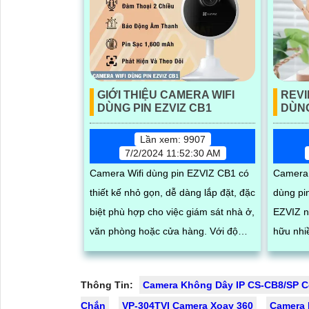
GIỚI THIỆU CAMERA WIFI
REVI
DÙNG PIN EZVIZ CB1
DÙNG
Lần xem: 9907
7/2/2024 11:52:30 AM
Camera Wifi dùng pin EZVIZ CB1 có
Camera 
thiết kế nhỏ gọn, dễ dàng lắp đặt, đặc
dùng pi
biệt phù hợp cho việc giám sát nhà ở,
EZVIZ nổi tiếng.
văn phòng hoặc cửa hàng. Với độ
hữu nhi
phân giải full HD 1080p, tích hợp loa
lượng hì
và mic, đèn hồng ngoại thông minh
hợp loa và 
Thông Tin:
Camera Không Dây IP CS-CB8/SP 
cho ra hình ảnh chất lượng ban đêm
người v
Chắn
VP-304TVI Camera Xoay 360
Camera 
chuẩn