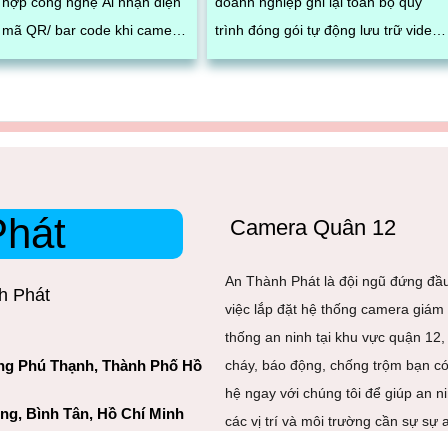
h hợp công nghệ Ai nhận diện
doanh nghiệp ghi lại toàn bộ quy
 mã QR/ bar code khi camera
trình đóng gói tự động lưu trữ video
được mã vận đơn
với mã vận đơn và lưu trữ dữ liệu
tập trung
Phát
Camera Quân 12
An Thành Phát là đội ngũ đứng đầu
h Phát
việc lắp đặt hệ thống camera giám 
thống an ninh tại khu vực quận 12,
ng Phú Thạnh, Thành Phố Hồ
cháy, báo động, chống trộm bạn có 
hệ ngay với chúng tôi để giúp an n
ông, Bình Tân, Hồ Chí Minh
các vị trí và môi trường cần sự sự 