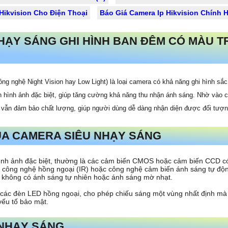
ikvision Cho Điện Thoại
Báo Giá Camera Ip Hikvision Chính 
NHẠY SÁNG GHI HÌNH BAN ĐÊM CÓ MÀU T
g nghệ Night Vision hay Low Light) là loại camera có khả năng ghi hình sắc
hình ảnh đặc biệt, giúp tăng cường khả năng thu nhận ánh sáng. Nhờ vào cô
mà vẫn đảm bảo chất lượng, giúp người dùng dễ dàng nhận diện được đối tượn
A CAMERA SIÊU NHẠY SÁNG
h ảnh đặc biệt, thường là các cảm biến CMOS hoặc cảm biến CCD có 
 công nghệ hồng ngoại (IR) hoặc công nghệ cảm biến ánh sáng tự động
 không có ánh sáng tự nhiên hoặc ánh sáng mờ nhạt.
 các đèn LED hồng ngoại, cho phép chiếu sáng một vùng nhất định mà 
yếu tố bảo mật.
 NHẠY SÁNG