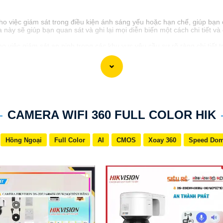
o việc giám sát trong điều kiện ánh sáng yếu hoặc hạn chế, giúp bạn 
y sẽ giúp bạn quan sát và ghi lại mọi diễn biến một cách chi tiết và 
việc giám sát an ninh trong các khu vực yêu cầu sự rõ ràng chi tiết 
 hơn.
CAMERA WIFI 360 FULL COLOR HIK
Hồng Ngoại
Full Color
AI
CMOS
Xoay 360
Speed Do