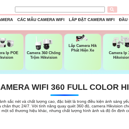
CAMERA
CÁC MẪU CAMERA WIFI
LẮP ĐẶT CAMERA WIFI
ĐẦU
Lắp Camera Hik
Phát Hiện Xe
ra Ip POE
Camera 360 Chống
Camera Ip 
ikvision
Trộm Hikvision
Hikvisio
AMERA WIFI 360 FULL COLOR H
 ảnh sắc nét và chất lượng cao, đặc biệt là trong điều kiện ánh sáng 
à chân thực 24/7. Với tính năng quay quét 360 độ, camera Hikvision 
i một số thương hiệu khác, nhưng chất lượng hình ảnh và độ ổn định c