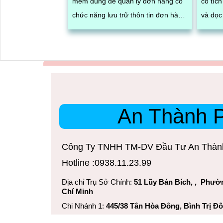
mềm dùng để quản lý đơn hàng có
có tíc
chức năng lưu trữ thôn tin đơn hàng,
và dọc
tra cứu và tải video đóng gói của
quay 
từng đơn chính xác và nhanh chóng
An Thành 
Công Ty TNHH TM-DV Đầu Tư An Thàn
Hotline :0938.11.23.99
Địa chỉ Trụ Sở Chính:
51 Lũy Bán Bích, , Phườ
Chí Minh
Chi Nhánh 1:
445/38 Tân Hòa Đông, Bình Trị Đ
Email:
congngheanthanhphat@gmail.com