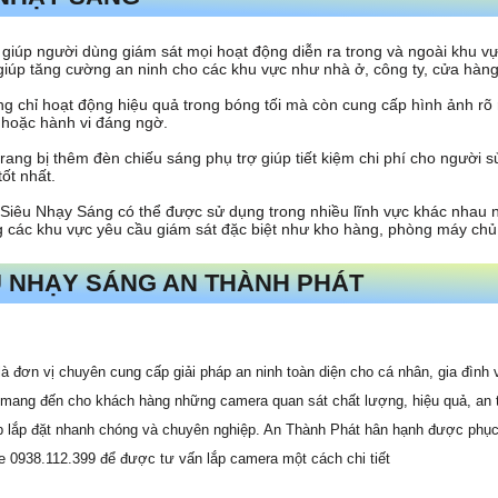
úp người dùng giám sát mọi hoạt động diễn ra trong và ngoài khu vực 
iúp tăng cường an ninh cho các khu vực như nhà ở, công ty, cửa hàng,
 chỉ hoạt động hiệu quả trong bóng tối mà còn cung cấp hình ảnh rõ 
cố hoặc hành vi đáng ngờ.
rang bị thêm đèn chiếu sáng phụ trợ giúp tiết kiệm chi phí cho người s
ốt nhất.
iêu Nhạy Sáng có thể được sử dụng trong nhiều lĩnh vực khác nhau n
ng các khu vực yêu cầu giám sát đặc biệt như kho hàng, phòng máy ch
U NHẠY SÁNG AN THÀNH PHÁT
đơn vị chuyên cung cấp giải pháp an ninh toàn diện cho cá nhân, gia đình v
 mang đến cho khách hàng những camera quan sát chất lượng, hiệu quả, an toà
p lắp đặt nhanh chóng và chuyên nghiệp. An Thành Phát hân hạnh được phụ
e 0938.112.399 để được tư vấn lắp camera một cách chi tiết