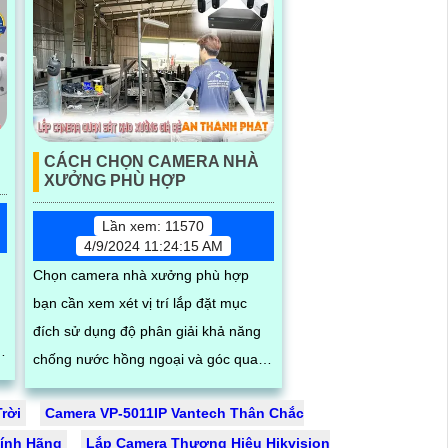
CÁCH CHỌN CAMERA NHÀ
XƯỞNG PHÙ HỢP
Lần xem: 11570
4/9/2024 11:24:15 AM
Chọn camera nhà xưởng phù hợp
bạn cần xem xét vị trí lắp đặt mục
đích sử dụng độ phân giải khả năng
chống nước hồng ngoại và góc quay
của camera nên chọn camera có khả
rời
Camera VP-5011IP Vantech Thân Chắc
năng...
hính Hãng
Lắp Camera Thương Hiệu Hikvision