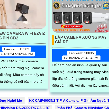
EW CAMERA WIFI EZVIZ
LẮP CAMERA XƯỞNG MAY
 PIN CB2
GIÁ RẺ
Lần xem: 13383
Lần xem: 10035
7/1/2024 5:32:44 PM
6/18/2024 2:54:34 PM
Wifi CB2 là mẫu camera
Để đảm bảo an ninh và quản lý sản
n đến từ thương hiệu camera
xuất hiệu quả trong xưởng may, việc
 Mẫu camera này sở
lắp đặt hệ thống camera giám sát là
ều thông số nổi bật như chất
điều cần thiết. Với dịch vụ lắp camera
nh ảnh full HD 1080p, tích
xưởng may giá rẻ của chúng tôi,...
micro ghi âm, AI phát hiện
Công Nghệ Mới
KX-CAiF4003N2-TiF-A Camera IP Ghi Âm Ngoài T
à báo động chuyển động
Hikvision DS-2CD2T47G2-L (C)
Phân Phối Camera Hikvision C