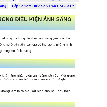
Hãng
Lắp Camera Hikvision Trọn Gói Giá Rẻ
RONG ĐIỀU KIỆN ÁNH SÁNG
 nét ngay cả trong điều kiện ánh sáng yếu hoặc ban
ng nghệ tiên tiến, camera có thể tạo ra những hình
g trong mọi tình huống.
khả năng nhận diện ánh sáng rất yếu. Một trong
. Với các cảm biến này, camera có thể ghi lại
không làm lộ rõ sự xuất hiện của nó, phù hợp