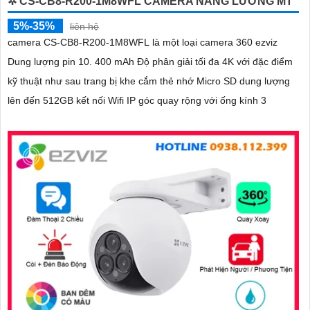
✲ CS-CB8-R200-1M8WFL CAMERA NĂNG LƯƠNG MT
5%-35%
liên hệ
camera CS-CB8-R200-1M8WFL là một loại camera 360 ezviz
Dung lượng pin 10. 400 mAh Độ phân giải tối đa 4K với đặc điểm
kỹ thuật như sau trang bị khe cắm thẻ nhớ Micro SD dung lượng
lên đến 512GB kết nối Wifi IP góc quay rộng với ống kính 3