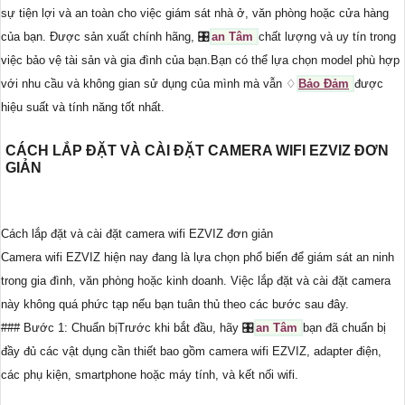
sự tiện lợi và an toàn cho việc giám sát nhà ở, văn phòng hoặc cửa hàng
của bạn. Được sản xuất chính hãng, 🎛
an Tâm
chất lượng và uy tín trong
việc bảo vệ tài sản và gia đình của bạn.Bạn có thể lựa chọn model phù hợp
với nhu cầu và không gian sử dụng của mình mà vẫn ♢
Bảo Đảm
được
hiệu suất và tính năng tốt nhất.
CÁCH LẮP ĐẶT VÀ CÀI ĐẶT CAMERA WIFI EZVIZ ĐƠN
GIẢN
Cách lắp đặt và cài đặt camera wifi EZVIZ đơn giản
Camera wifi EZVIZ hiện nay đang là lựa chọn phổ biến để giám sát an ninh
trong gia đình, văn phòng hoặc kinh doanh. Việc lắp đặt và cài đặt camera
này không quá phức tạp nếu bạn tuân thủ theo các bước sau đây.
### Bước 1: Chuẩn bịTrước khi bắt đầu, hãy 🎛
an Tâm
bạn đã chuẩn bị
đầy đủ các vật dụng cần thiết bao gồm camera wifi EZVIZ, adapter điện,
các phụ kiện, smartphone hoặc máy tính, và kết nối wifi.