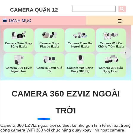
CAMERA QUẬN 12
DANH MỤC
Camera Siêu Nhạy
Camera Nhựa
Camera Theo Dỏi
Camera Wifi Có
Sáng Ezviz
Plastic Ezviz
Người Ezviz
Chống Trộm Ezviz
Camera 360 Ezviz
Camera Ezviz Giá
Camera Wifi Ezviz
Camera 360 Báo
Ngoài Trời
Rẻ
Xoay 360 Độ
Động Ezviz
CAMERA 360 EZVIZ NGOÀI
TRỜI
Camera 360 EZVIZ ngoài trời có thiết kế nhỏ gọn tinh tế nổi bật trong
dòng camera WiFi 360 với chức năng quay xoay linh hoạt camera