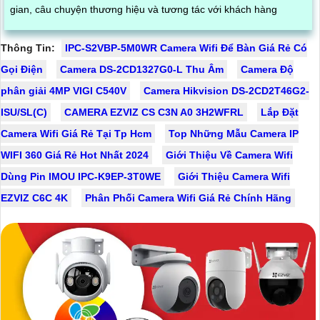
gian, câu chuyện thương hiệu và tương tác với khách hàng
Thông Tin:
IPC-S2VBP-5M0WR Camera Wifi Để Bàn Giá Rẻ Có
Gọi Điện
Camera DS-2CD1327G0-L Thu Âm
Camera Độ
phân giải 4MP VIGI C540V
Camera Hikvision DS-2CD2T46G2-
ISU/SL(C)
CAMERA EZVIZ CS C3N A0 3H2WFRL
Lắp Đặt
Camera Wifi Giá Rẻ Tại Tp Hcm
Top Những Mẫu Camera IP
WIFI 360 Giá Rẻ Hot Nhất 2024
Giới Thiệu Về Camera Wifi
Dùng Pin IMOU IPC-K9EP-3T0WE
Giới Thiệu Camera Wifi
EZVIZ C6C 4K
Phân Phối Camera Wifi Giá Rẻ Chính Hãng