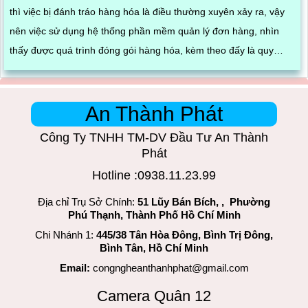
thì việc bị đánh tráo hàng hóa là điều thường xuyên xảy ra, vậy
nên việc sử dụng hệ thống phần mềm quản lý đơn hàng, nhìn
thấy được quá trình đóng gói hàng hóa, kèm theo đấy là quy
trình đóng gói cũng được ghi lại một cách dễ dàng
An Thành Phát
Công Ty TNHH TM-DV Đầu Tư An Thành
Phát
Hotline :0938.11.23.99
Địa chỉ Trụ Sở Chính:
51 Lũy Bán Bích, , Phường
Phú Thạnh, Thành Phố Hồ Chí Minh
Chi Nhánh 1:
445/38 Tân Hòa Đông, Bình Trị Đông,
Bình Tân, Hồ Chí Minh
Email:
congngheanthanhphat@gmail.com
Camera Quân 12