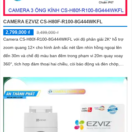
CAMERA EZVIZ CS-H80F-R100-8G444WKFL
2,799,000 ₫
3,499,000 ₫
Camera CS-H80f-R100-8G444WKFL với độ phân giải 2K⁺ hỗ trợ
zoom quang 12× cho hình ảnh sắc nét tầm nhìn hồng ngoại lên
đến 30m và chế độ màu ban đêm trong phạm vi 20m quay xoay
360°, tích hợp đàm thoại hai chiều, còi báo động và đèn chớp,
camera giúp nâng cao an ninh hiệu quả. Đạt chuẩn IP67 có khả
năng chống bụi, nước, đảm bảo hoạt động ổn định trong mọi điều
kiện thời tiết