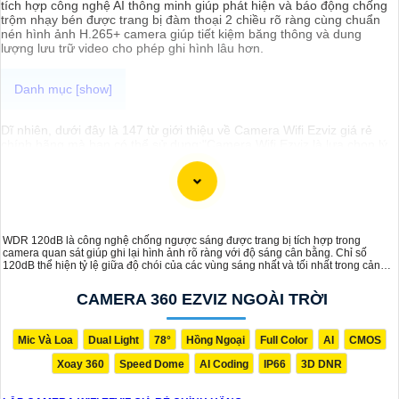
tích hợp công nghệ AI thông minh giúp phát hiện và báo động chống
trộm nhạy bén được trang bị đàm thoại 2 chiều rõ ràng cùng chuẩn
nén hình ảnh H.265+ camera giúp tiết kiệm băng thông và dung
lượng lưu trữ video cho phép ghi hình lâu hơn.
Dĩ nhiên, dưới đây là 147 từ giới thiệu về Camera Wifi Ezviz giá rẻ
chính hãng mà bạn có thể sử dụng:"Camera Wifi Ezviz là lựa chọn lý
tưởng cho việc giám sát gia đình và văn phòng một cách tiện lợi và
an toàn. Với chất lượng hình ảnh sắc nét, tính năng kết nối không
dây, thiết kế nhỏ gọn và dễ dàng lắp đặt, Camera Wifi Ezviz sẽ giúp
bạn mạnh mẽ hơn trong việc
chắc chắn
an ninh cho ngôi nhà hoặc
công ty của mình. Sản phẩm này đến từ thương hiệu uy tín,
chắc
chắn
chất lượng và hàng chính hãng. Đừng bỏ lỡ cơ hội sở hữu
WDR 120dB là công nghệ chống ngược sáng được trang bị tích hợp trong
Camera Wifi Ezviz giá rẻ để bảo vệ cho ngôi nhà và gia đình của bạn
camera quan sát giúp ghi lại hình ảnh rõ ràng với độ sáng cân bằng. Chỉ số
ngay hôm nay!"
120dB thể hiện tỷ lệ giữa độ chói của các vùng sáng nhất và tối nhất trong cảnh,
giúp cải thiện chất lượng hình ảnh. Công nghệ này điều chỉnh độ phơi sáng khi
gặp ánh sáng mạnh, như ánh nắng trực tiếp hoặc đèn xe, giữ chi tiết cả ở vùng
CAMERA 360 EZVIZ NGOÀI TRỜI
sáng và tối, mang lại hình ảnh rõ nét.
Mic Và Loa
Dual Light
78°
Hồng Ngoại
Full Color
AI
CMOS
Xoay 360
Speed Dome
AI Coding
IP66
3D DNR