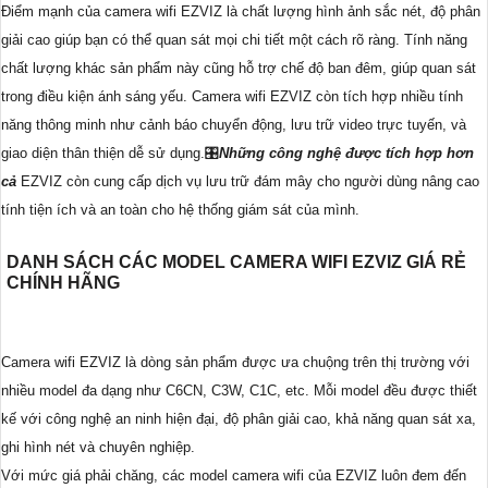
Điểm mạnh của camera wifi EZVIZ là chất lượng hình ảnh sắc nét, độ phân
giải cao giúp bạn có thể quan sát mọi chi tiết một cách rõ ràng. Tính năng
chất lượng khác sản phẩm này cũng hỗ trợ chế độ ban đêm, giúp quan sát
trong điều kiện ánh sáng yếu. Camera wifi EZVIZ còn tích hợp nhiều tính
năng thông minh như cảnh báo chuyển động, lưu trữ video trực tuyến, và
giao diện thân thiện dễ sử dụng.🎛
Những công nghệ được tích hợp hơn
cả
EZVIZ còn cung cấp dịch vụ lưu trữ đám mây cho người dùng nâng cao
tính tiện ích và an toàn cho hệ thống giám sát của mình.
DANH SÁCH CÁC MODEL CAMERA WIFI EZVIZ GIÁ RẺ
CHÍNH HÃNG
Camera wifi EZVIZ là dòng sản phẩm được ưa chuộng trên thị trường với
nhiều model đa dạng như C6CN, C3W, C1C, etc. Mỗi model đều được thiết
kế với công nghệ an ninh hiện đại, độ phân giải cao, khả năng quan sát xa,
ghi hình nét và chuyên nghiệp.
Với mức giá phải chăng, các model camera wifi của EZVIZ luôn đem đến