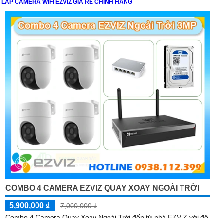
LẮP CAMERA WIFI EZVIZ GIÁ RẺ CHÍNH HÃNG
'
COMBO 4 CAMERA EZVIZ QUAY XOAY NGOÀI TRỜI
5,900,000 ₫
7,000,000 ₫
Combo 4 Camera Quay Xoay Ngoài Trời đến từ nhà EZVIZ với độ