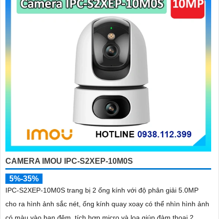
đừng quên thực hiện bảo trì định kỳ cho camera để an Tâm hoạt
động ổn định. Kiểm tra xem camera có hoạt động bình thường, vệ
sinh bụi và kiểm tra kết nối mạng định kỳ.
Hy vọng rằng các tư vấn trên sẽ giúp bạn lắp đặt và sử dụng Camera
Wifi Imou một cách hiệu quả và tiện lợi.
'
CAMERA IMOU IPC-S2XEP-10M0S
5%-35%
IPC-S2XEP-10M0S trang bị 2 ống kính với độ phân giải 5.0MP
cho ra hình ảnh sắc nét, ống kính quay xoay có thể nhìn hình ảnh
có màu vào ban đêm, tích hợp micro và loa giúp đàm thoại 2