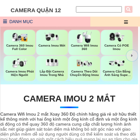
CAMERA QUẬN 12
DANH MỤC
Camera Imou Mới
Camera 360 Imou
Camera Wifi Imou
Camera Có POE
Full Color
360
Imou
Lắp Đặt Camera
Camera Imou Phát
Camera Theo Dỏi
Camera Cân Bằng
Imou Trong Nhà
Hiện Người
Chuyển Động Imou
Ánh Sáng Super
Adapt
CAMERA IMOU 2 MẮT
Camera Wifi Imou 2 mắt Xoay 360 Độ chính hãng giá rẻ sở hữu thiết
kế thông minh với hai ống kính một ống kính cố định và một ống kính
di động có thể quay 360 độ camera cung cấp chất lượng hình ảnh
sắc nét giúp giám sát toàn diện mà không bỏ sót góc nào với giao
diện phần mềm dễ sử dụng người dùng có thể kiểm soát và theo dõi
mọi hoạt động an ninh một cách hiệu quả mang lại sự an tâm cho gia