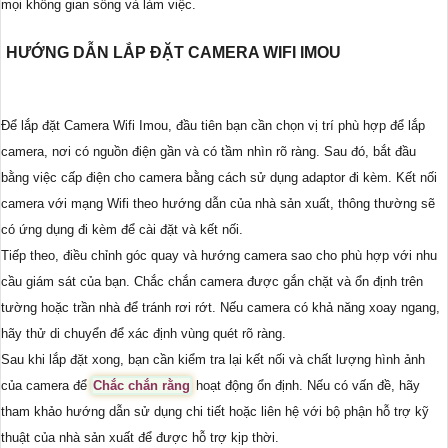
mọi không gian sống và làm việc.
HƯỚNG DẪN LẮP ĐẶT CAMERA WIFI IMOU
Để lắp đặt Camera Wifi Imou, đầu tiên bạn cần chọn vị trí phù hợp để lắp
camera, nơi có nguồn điện gần và có tầm nhìn rõ ràng. Sau đó, bắt đầu
bằng việc cấp điện cho camera bằng cách sử dụng adaptor đi kèm. Kết nối
camera với mạng Wifi theo hướng dẫn của nhà sản xuất, thông thường sẽ
có ứng dụng đi kèm để cài đặt và kết nối.
Tiếp theo, điều chỉnh góc quay và hướng camera sao cho phù hợp với nhu
cầu giám sát của bạn. Chắc chắn camera được gắn chặt và ổn định trên
tường hoặc trần nhà để tránh rơi rớt. Nếu camera có khả năng xoay ngang,
hãy thử di chuyển để xác định vùng quét rõ ràng.
Sau khi lắp đặt xong, bạn cần kiểm tra lại kết nối và chất lượng hình ảnh
của camera để
Chắc chắn rằng
hoạt động ổn định. Nếu có vấn đề, hãy
tham khảo hướng dẫn sử dụng chi tiết hoặc liên hệ với bộ phận hỗ trợ kỹ
thuật của nhà sản xuất để được hỗ trợ kịp thời.