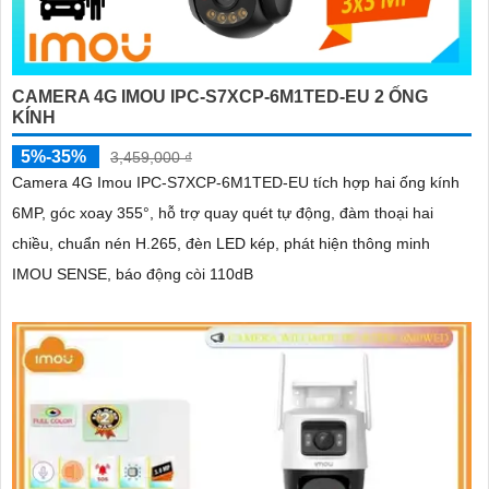
CAMERA 4G IMOU IPC-S7XCP-6M1TED-EU 2 ỐNG
KÍNH
5%-35%
3,459,000 ₫
Camera 4G Imou IPC-S7XCP-6M1TED-EU tích hợp hai ống kính
6MP, góc xoay 355°, hỗ trợ quay quét tự động, đàm thoại hai
chiều, chuẩn nén H.265, đèn LED kép, phát hiện thông minh
IMOU SENSE, báo động còi 110dB