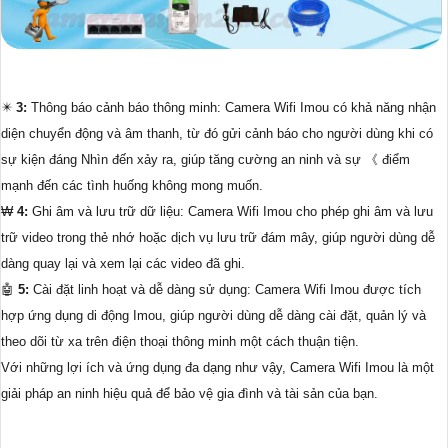
✴️
3:
Thông báo cảnh báo thông minh: Camera Wifi Imou có khả năng nhận
diện chuyển động và âm thanh, từ đó gửi cảnh báo cho người dùng khi có
sự kiện đáng Nhìn đến xảy ra, giúp tăng cường an ninh và sự 《 điểm
mạnh đến các tình huống không mong muốn.
₩
4:
Ghi âm và lưu trữ dữ liệu: Camera Wifi Imou cho phép ghi âm và lưu
trữ video trong thẻ nhớ hoặc dịch vụ lưu trữ đám mây, giúp người dùng dễ
dàng quay lại và xem lại các video đã ghi.
🤖️
5:
Cài đặt linh hoạt và dễ dàng sử dụng: Camera Wifi Imou được tích
hợp ứng dụng di động Imou, giúp người dùng dễ dàng cài đặt, quản lý và
theo dõi từ xa trên điện thoại thông minh một cách thuận tiện.
Với những lợi ích và ứng dụng đa dạng như vậy, Camera Wifi Imou là một
giải pháp an ninh hiệu quả để bảo vệ gia đình và tài sản của bạn.