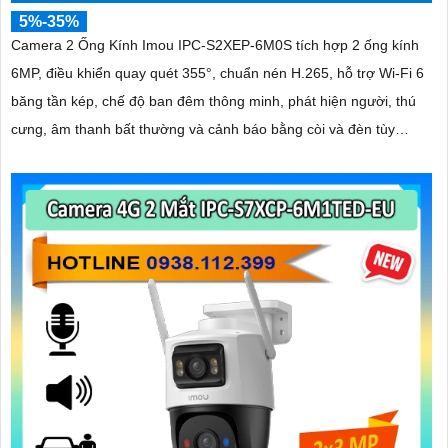
5%-35%
Camera 2 Ống Kính Imou IPC-S2XEP-6M0S tích hợp 2 ống kính
6MP, điều khiển quay quét 355°, chuẩn nén H.265, hỗ trợ Wi-Fi 6
băng tần kép, chế độ ban đêm thông minh, phát hiện người, thú
cưng, âm thanh bất thường và cảnh báo bằng còi và đèn tùy
chỉnh, lưu trữ đến 512GB