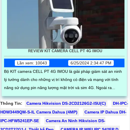
REVIEW KIT CAMERA CELL PT 4G IMOU
Lần xem: 10043
6/25/2024 2:34:47 PM
Bộ KIT camera CELL PT 4G IMOU là giải pháp giám sát an ninh
lý tưởng dành cho những vị trí không có điện và mạng với tính
năng sử dụng pin năng lượng mặt trời và sim 4G. Ngoài ra...
Thông Tin:
Camera Hikvision DS-2CD2126G2-ISU(C)
DH-IPC-
HDW3449QM-S-IL Camera Dahua (4MP)
Camera IP Dahua DH-
IPC-HFW5241EP-SE
Camera An Ninh Hikvision DS-
2CD2T27G1-L Thiết kế Đẹp
CAMERA IP WIFI IPC S42FP D