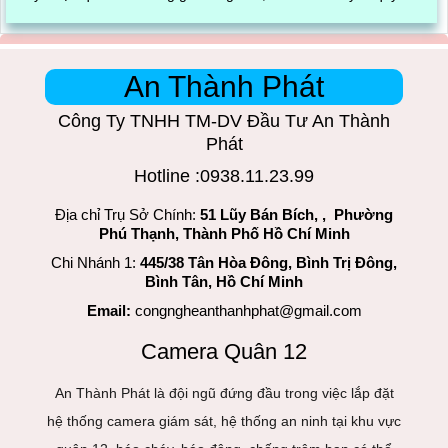
trình đóng gói cũng được ghi lại một cách dễ dàng
An Thành Phát
Công Ty TNHH TM-DV Đầu Tư An Thành
Phát
Hotline :0938.11.23.99
Địa chỉ Trụ Sở Chính:
51 Lũy Bán Bích, , Phường
Phú Thạnh, Thành Phố Hồ Chí Minh
Chi Nhánh 1:
445/38 Tân Hòa Đông, Bình Trị Đông,
Bình Tân, Hồ Chí Minh
Email:
congngheanthanhphat@gmail.com
Camera Quân 12
An Thành Phát là đội ngũ đứng đầu trong việc lắp đặt
hệ thống camera giám sát, hệ thống an ninh tại khu vực