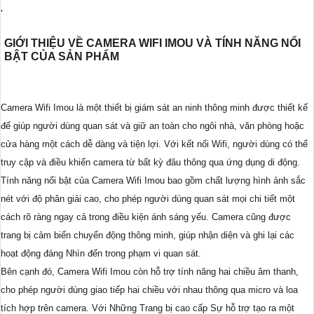
'
GIỚI THIỆU VỀ CAMERA WIFI IMOU VÀ TÍNH NĂNG NỔI
BẬT CỦA SẢN PHẨM
Camera Wifi Imou là một thiết bị giám sát an ninh thông minh được thiết kế
để giúp người dùng quan sát và giữ an toàn cho ngôi nhà, văn phòng hoặc
cửa hàng một cách dễ dàng và tiện lợi. Với kết nối Wifi, người dùng có thể
truy cập và điều khiển camera từ bất kỳ đâu thông qua ứng dụng di động.
Tính năng nổi bật của Camera Wifi Imou bao gồm chất lượng hình ảnh sắc
nét với độ phân giải cao, cho phép người dùng quan sát mọi chi tiết một
cách rõ ràng ngay cả trong điều kiện ánh sáng yếu. Camera cũng được
trang bị cảm biến chuyển động thông minh, giúp nhận diện và ghi lại các
hoạt động đáng Nhìn đến trong phạm vi quan sát.
Bên cạnh đó, Camera Wifi Imou còn hỗ trợ tính năng hai chiều âm thanh,
cho phép người dùng giao tiếp hai chiều với nhau thông qua micro và loa
tích hợp trên camera. Với Những Trang bị cao cấp Sự hỗ trợ tạo ra một