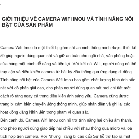
'
GIỚI THIỆU VỀ CAMERA WIFI IMOU VÀ TÍNH NĂNG NỔI
BẬT CỦA SẢN PHẨM
Camera Wifi Imou là một thiết bị giám sát an ninh thông minh được thiết kế
để giúp người dùng quan sát và giữ an toàn cho ngôi nhà, văn phòng hoặc
cửa hàng một cách dễ dàng và tiện lợi. Với kết nối Wifi, người dùng có thể
truy cập và điều khiển camera từ bất kỳ đâu thông qua ứng dụng di động.
Tính năng nổi bật của Camera Wifi Imou bao gồm chất lượng hình ảnh sắc
nét với độ phân giải cao, cho phép người dùng quan sát mọi chi tiết một
cách rõ ràng ngay cả trong điều kiện ánh sáng yếu. Camera cũng được
trang bị cảm biến chuyển động thông minh, giúp nhận diện và ghi lại các
hoạt động đáng Nhìn đến trong phạm vi quan sát.
Bên cạnh đó, Camera Wifi Imou còn hỗ trợ tính năng hai chiều âm thanh,
cho phép người dùng giao tiếp hai chiều với nhau thông qua micro và loa
tích hợp trên camera. Với Những Trang bị cao cấp Sự hỗ trợ tạo ra một