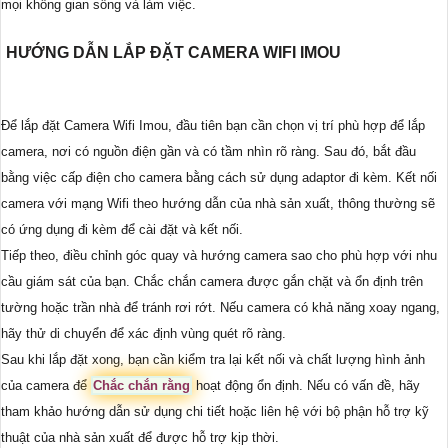
mọi không gian sống và làm việc.
HƯỚNG DẪN LẮP ĐẶT CAMERA WIFI IMOU
Để lắp đặt Camera Wifi Imou, đầu tiên bạn cần chọn vị trí phù hợp để lắp
camera, nơi có nguồn điện gần và có tầm nhìn rõ ràng. Sau đó, bắt đầu
bằng việc cấp điện cho camera bằng cách sử dụng adaptor đi kèm. Kết nối
camera với mạng Wifi theo hướng dẫn của nhà sản xuất, thông thường sẽ
có ứng dụng đi kèm để cài đặt và kết nối.
Tiếp theo, điều chỉnh góc quay và hướng camera sao cho phù hợp với nhu
cầu giám sát của bạn. Chắc chắn camera được gắn chặt và ổn định trên
tường hoặc trần nhà để tránh rơi rớt. Nếu camera có khả năng xoay ngang,
hãy thử di chuyển để xác định vùng quét rõ ràng.
Sau khi lắp đặt xong, bạn cần kiểm tra lại kết nối và chất lượng hình ảnh
của camera để
Chắc chắn rằng
hoạt động ổn định. Nếu có vấn đề, hãy
tham khảo hướng dẫn sử dụng chi tiết hoặc liên hệ với bộ phận hỗ trợ kỹ
thuật của nhà sản xuất để được hỗ trợ kịp thời.