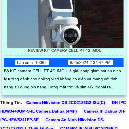
REVIEW KIT CAMERA CELL PT 4G IMOU
Lần xem: 10062
6/25/2024 2:34:47 PM
Bộ KIT camera CELL PT 4G IMOU là giải pháp giám sát an ninh
lý tưởng dành cho những vị trí không có điện và mạng với tính
năng sử dụng pin năng lượng mặt trời và sim 4G. Ngoài ra...
Thông Tin:
Camera Hikvision DS-2CD2126G2-ISU(C)
DH-IPC-
HDW3449QM-S-IL Camera Dahua (4MP)
Camera IP Dahua DH-
IPC-HFW5241EP-SE
Camera An Ninh Hikvision DS-
2CD2T27G1-L Thiết kế Đẹp
CAMERA IP WIFI IPC S42FP D