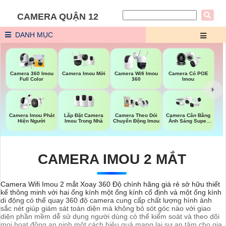
CAMERA QUẬN 12
DANH MỤC
Camera Imou Mới
Camera 360 Imou
Camera Wifi Imou
Camera Có POE
Full Color
360
Imou
Lắp Đặt Camera
Camera Imou Phát
Camera Theo Dỏi
Camera Cân Bằng
Imou Trong Nhà
Hiện Người
Chuyển Động Imou
Ánh Sáng Super
Adapt
CAMERA IMOU 2 MẮT
Camera Wifi Imou 2 mắt Xoay 360 Độ chính hãng giá rẻ sở hữu thiết
kế thông minh với hai ống kính một ống kính cố định và một ống kính
di động có thể quay 360 độ camera cung cấp chất lượng hình ảnh
sắc nét giúp giám sát toàn diện mà không bỏ sót góc nào với giao
diện phần mềm dễ sử dụng người dùng có thể kiểm soát và theo dõi
mọi hoạt động an ninh một cách hiệu quả mang lại sự an tâm cho gia