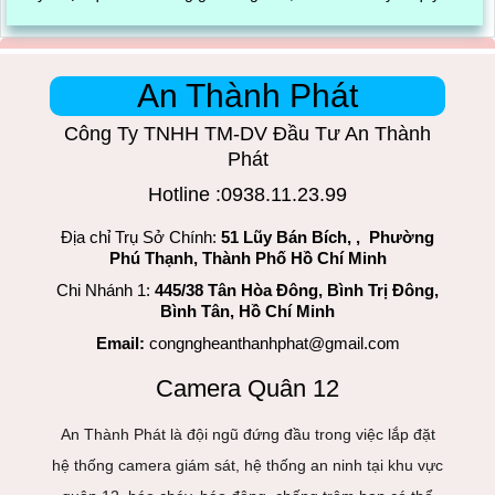
trình đóng gói cũng được ghi lại một cách dễ dàng
An Thành Phát
Công Ty TNHH TM-DV Đầu Tư An Thành
Phát
Hotline :0938.11.23.99
Địa chỉ Trụ Sở Chính:
51 Lũy Bán Bích, , Phường
Phú Thạnh, Thành Phố Hồ Chí Minh
Chi Nhánh 1:
445/38 Tân Hòa Đông, Bình Trị Đông,
Bình Tân, Hồ Chí Minh
Email:
congngheanthanhphat@gmail.com
Camera Quân 12
An Thành Phát là đội ngũ đứng đầu trong việc lắp đặt
hệ thống camera giám sát, hệ thống an ninh tại khu vực