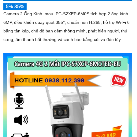
5%-35%
Camera 2 Ống Kính Imou IPC-S2XEP-6M0S tích hợp 2 ống kính
6MP, điều khiển quay quét 355°, chuẩn nén H.265, hỗ trợ Wi-Fi 6
băng tần kép, chế độ ban đêm thông minh, phát hiện người, thú
cưng, âm thanh bất thường và cảnh báo bằng còi và đèn tùy
chỉnh, lưu trữ đến 512GB