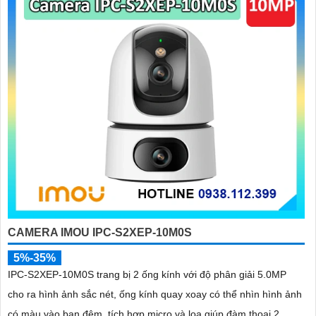
đừng quên thực hiện bảo trì định kỳ cho camera để an Tâm hoạt
động ổn định. Kiểm tra xem camera có hoạt động bình thường, vệ
sinh bụi và kiểm tra kết nối mạng định kỳ.
Hy vọng rằng các tư vấn trên sẽ giúp bạn lắp đặt và sử dụng Camera
Wifi Imou một cách hiệu quả và tiện lợi.
'
CAMERA IMOU IPC-S2XEP-10M0S
5%-35%
IPC-S2XEP-10M0S trang bị 2 ống kính với độ phân giải 5.0MP
cho ra hình ảnh sắc nét, ống kính quay xoay có thể nhìn hình ảnh
có màu vào ban đêm, tích hợp micro và loa giúp đàm thoại 2