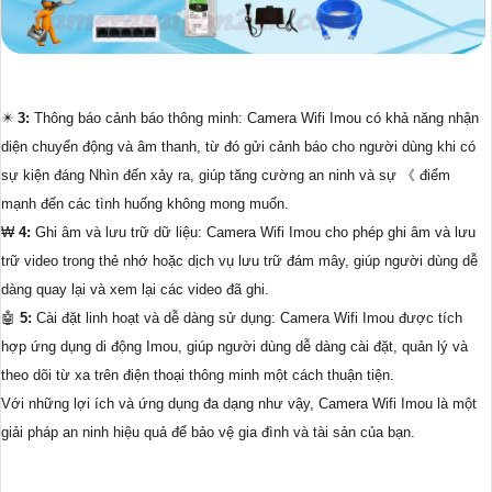
✴️
3:
Thông báo cảnh báo thông minh: Camera Wifi Imou có khả năng nhận
diện chuyển động và âm thanh, từ đó gửi cảnh báo cho người dùng khi có
sự kiện đáng Nhìn đến xảy ra, giúp tăng cường an ninh và sự 《 điểm
mạnh đến các tình huống không mong muốn.
₩
4:
Ghi âm và lưu trữ dữ liệu: Camera Wifi Imou cho phép ghi âm và lưu
trữ video trong thẻ nhớ hoặc dịch vụ lưu trữ đám mây, giúp người dùng dễ
dàng quay lại và xem lại các video đã ghi.
🤖️
5:
Cài đặt linh hoạt và dễ dàng sử dụng: Camera Wifi Imou được tích
hợp ứng dụng di động Imou, giúp người dùng dễ dàng cài đặt, quản lý và
theo dõi từ xa trên điện thoại thông minh một cách thuận tiện.
Với những lợi ích và ứng dụng đa dạng như vậy, Camera Wifi Imou là một
giải pháp an ninh hiệu quả để bảo vệ gia đình và tài sản của bạn.