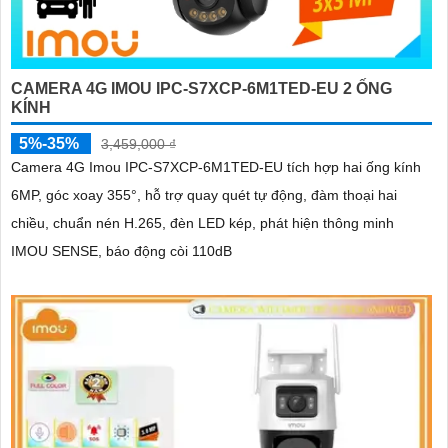
CAMERA 4G IMOU IPC-S7XCP-6M1TED-EU 2 ỐNG
KÍNH
5%-35%
3,459,000 ₫
Camera 4G Imou IPC-S7XCP-6M1TED-EU tích hợp hai ống kính
6MP, góc xoay 355°, hỗ trợ quay quét tự động, đàm thoại hai
chiều, chuẩn nén H.265, đèn LED kép, phát hiện thông minh
IMOU SENSE, báo động còi 110dB