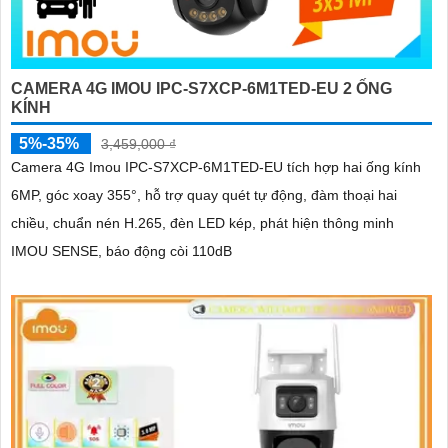
CAMERA 4G IMOU IPC-S7XCP-6M1TED-EU 2 ỐNG
KÍNH
5%-35%
3,459,000 ₫
Camera 4G Imou IPC-S7XCP-6M1TED-EU tích hợp hai ống kính
6MP, góc xoay 355°, hỗ trợ quay quét tự động, đàm thoại hai
chiều, chuẩn nén H.265, đèn LED kép, phát hiện thông minh
IMOU SENSE, báo động còi 110dB