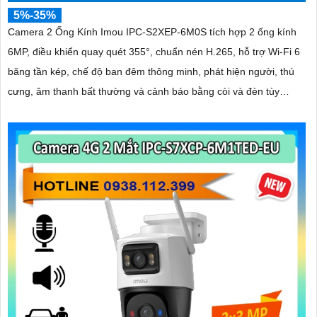
5%-35%
Camera 2 Ống Kính Imou IPC-S2XEP-6M0S tích hợp 2 ống kính
6MP, điều khiển quay quét 355°, chuẩn nén H.265, hỗ trợ Wi-Fi 6
băng tần kép, chế độ ban đêm thông minh, phát hiện người, thú
cưng, âm thanh bất thường và cảnh báo bằng còi và đèn tùy
chỉnh, lưu trữ đến 512GB