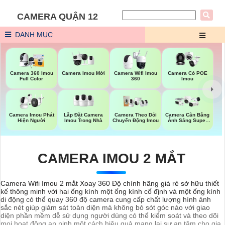
CAMERA QUẬN 12
DANH MỤC
Camera Imou Mới
Camera 360 Imou
Camera Wifi Imou
Camera Có POE
Full Color
360
Imou
Lắp Đặt Camera
Camera Imou Phát
Camera Theo Dỏi
Camera Cân Bằng
Imou Trong Nhà
Hiện Người
Chuyển Động Imou
Ánh Sáng Super
Adapt
CAMERA IMOU 2 MẮT
Camera Wifi Imou 2 mắt Xoay 360 Độ chính hãng giá rẻ sở hữu thiết
kế thông minh với hai ống kính một ống kính cố định và một ống kính
di động có thể quay 360 độ camera cung cấp chất lượng hình ảnh
sắc nét giúp giám sát toàn diện mà không bỏ sót góc nào với giao
diện phần mềm dễ sử dụng người dùng có thể kiểm soát và theo dõi
mọi hoạt động an ninh một cách hiệu quả mang lại sự an tâm cho gia