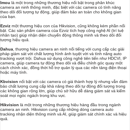
Imou
là một trong những thương hiệu nổi bật trong phân khúc
camera an ninh thông minh, đặc biệt với các camera có tính năng
theo dõi đối tượng tự động, giúp đảm bảo an toàn cho không gian
của bạn.
Ezviz
một thương hiệu con của Hikvision, cũng không kém phần nổi
bật. Các sản phẩm camera của Ezviz tích hợp công nghệ AI (trí tuệ
nhân tạo) giúp nhận diện chuyển động thông minh và theo dõi đối
tượng hiệu quả.
Dahua
, thương hiệu camera an ninh nổi tiếng với cung cấp các giải
pháp giám sát với chất lượng hình ảnh tuyệt vời và tính năng auto
tracking vượt trội. Dahua sử dụng công nghệ tiên tiến như HDCVI, IP
camera, giúp camera tự động theo dõi và điều chỉnh góc quay một
cách chính xác, đồng thời hỗ trợ quản lý qua các nền tảng điện thoại
hoặc máy tính.
Kbvision
nổi bật với các camera có giá thành hợp lý nhưng vẫn đảm
bảo chất lượng cung cấp khả năng theo dõi tự động đối tượng trong
các không gian rộng lớn, giúp chủ sở hữu dễ dàng giám sát và kiểm
soát mọi ngóc ngách trong khu vực.
Hikvision
là một trong những thương hiệu hàng đầu trong ngành
camera an ninh. Hikvision cung cấp những dòng camera auto
tracking nhận diện thông minh và AI, giúp giám sát chính xác và hiệu
quả.