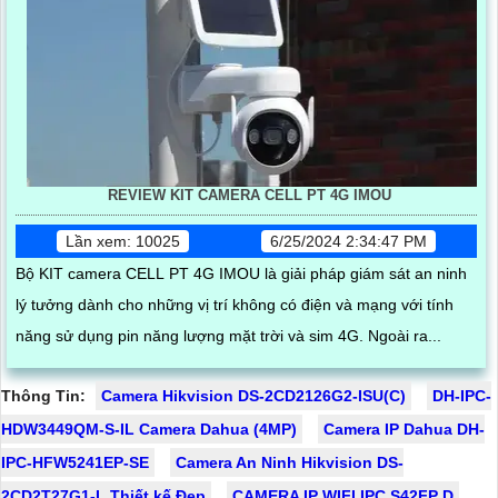
REVIEW KIT CAMERA CELL PT 4G IMOU
Lần xem: 10025
6/25/2024 2:34:47 PM
Bộ KIT camera CELL PT 4G IMOU là giải pháp giám sát an ninh
lý tưởng dành cho những vị trí không có điện và mạng với tính
năng sử dụng pin năng lượng mặt trời và sim 4G. Ngoài ra...
Thông Tin:
Camera Hikvision DS-2CD2126G2-ISU(C)
DH-IPC-
HDW3449QM-S-IL Camera Dahua (4MP)
Camera IP Dahua DH-
IPC-HFW5241EP-SE
Camera An Ninh Hikvision DS-
2CD2T27G1-L Thiết kế Đẹp
CAMERA IP WIFI IPC S42FP D