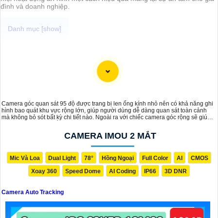
đình và doanh nghiệp.
Camera Auto Tracking giá rẻ chính hãng đến từ các thương hiệu nổi
tiếng tích hợp nhiều tính năng thông minh như cảnh báo khi phát
hiện sự chuyển động đột ngột, gửi tin nhắn cảnh báo, sáng đèn ban
đêm khi phát hiện và ghi hình vào thẻ nhớ, ... giúp bạn có thể yên
tâm hơn về việc đảm bảo an ninh cho mọi không gian của bạn.
Camera góc quan sát 95 độ được trang bị len ống kính nhỏ nên có khả năng ghi
hình bao quát khu vực rộng lớn, giúp người dùng dễ dàng quan sát toàn cảnh
mà không bỏ sót bất kỳ chi tiết nào. Ngoài ra với chiếc camera góc rộng sẽ giúp
giảm thiểu việc cần lắp đặt nhiều camera tiết kiệm chi phí hiệu quả.
CAMERA IMOU 2 MẮT
Mic Và Loa
Dual Light
78°
Hồng Ngoại
Full Color
AI
CMOS
Xoay 360
Speed Dome
AI Coding
IP66
3D DNR
Camera Auto Tracking
'