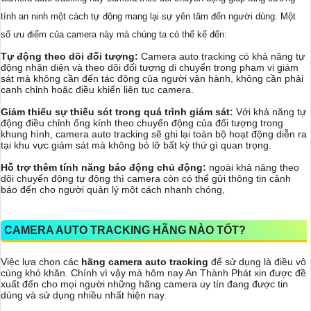
tính an ninh một cách tự động mang lại sự yên tâm đến người dùng. Một
số ưu điểm của camera này mà chúng ta có thể kể đến:
Tự động theo dõi đối tượng:
Camera auto tracking có khả năng tự
động nhận diện và theo dõi đối tượng di chuyển trong phạm vi giám
sát mà không cần đến tác động của người vận hành, không cần phải
canh chỉnh hoặc điều khiển liên tục camera.
Giảm thiểu sự thiếu sót trong quá trình giám sát:
Với khả năng tự
động điều chỉnh ống kính theo chuyển động của đối tượng trong
khung hình, camera auto tracking sẽ ghi lại toàn bộ hoạt động diễn ra
tại khu vực giám sát mà không bỏ lỡ bất kỳ thứ gì quan trọng.
Hỗ trợ thêm tính năng báo động chủ động:
ngoài khả năng theo
dõi chuyển động tự động thì camera còn có thể gửi thông tin cảnh
báo đến cho người quản lý một cách nhanh chóng,
CAMERA AUTO TRACKING HÃNG NÀO TỐT?
Việc lựa chọn các
hãng camera auto tracking
để sử dụng là điều vô
cùng khó khăn. Chính vì vậy mà hôm nay An Thành Phát xin được đề
xuất đến cho mọi người những hãng camera uy tín đang được tin
dùng và sử dụng nhiều nhất hiện nay.