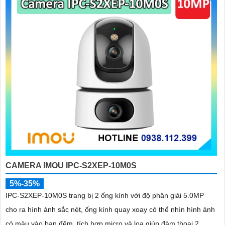
CAMERA IMOU IPC-S2XEP-10M0S
5%-35%
IPC-S2XEP-10M0S trang bị 2 ống kính với độ phân giải 5.0MP
cho ra hình ảnh sắc nét, ống kính quay xoay có thể nhìn hình ảnh
có màu vào ban đêm, tích hợp micro và loa giúp đàm thoại 2