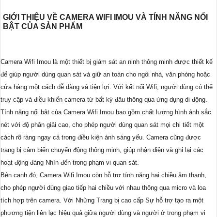
GIỚI THIỆU VỀ CAMERA WIFI IMOU VÀ TÍNH NĂNG NỔI
BẬT CỦA SẢN PHẨM
Camera Wifi Imou là một thiết bị giám sát an ninh thông minh được thiết kế
để giúp người dùng quan sát và giữ an toàn cho ngôi nhà, văn phòng hoặc
cửa hàng một cách dễ dàng và tiện lợi. Với kết nối Wifi, người dùng có thể
truy cập và điều khiển camera từ bất kỳ đâu thông qua ứng dụng di động.
Tính năng nổi bật của Camera Wifi Imou bao gồm chất lượng hình ảnh sắc
nét với độ phân giải cao, cho phép người dùng quan sát mọi chi tiết một
cách rõ ràng ngay cả trong điều kiện ánh sáng yếu. Camera cũng được
trang bị cảm biến chuyển động thông minh, giúp nhận diện và ghi lại các
hoạt động đáng Nhìn đến trong phạm vi quan sát.
Bên cạnh đó, Camera Wifi Imou còn hỗ trợ tính năng hai chiều âm thanh,
cho phép người dùng giao tiếp hai chiều với nhau thông qua micro và loa
tích hợp trên camera. Với Những Trang bị cao cấp Sự hỗ trợ tạo ra một
phương tiện liên lạc hiệu quả giữa người dùng và người ở trong phạm vi