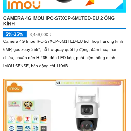
CAMERA 4G IMOU IPC-S7XCP-6M1TED-EU 2 ỐNG
KÍNH
5%-35%
3,459,000 ₫
Camera 4G Imou IPC-S7XCP-6M1TED-EU tích hợp hai ống kính
6MP, góc xoay 355°, hỗ trợ quay quét tự động, đàm thoại hai
chiều, chuẩn nén H.265, đèn LED kép, phát hiện thông minh
IMOU SENSE, báo động còi 110dB