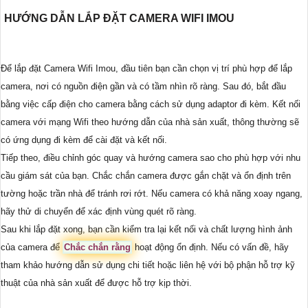
HƯỚNG DẪN LẮP ĐẶT CAMERA WIFI IMOU
Để lắp đặt Camera Wifi Imou, đầu tiên bạn cần chọn vị trí phù hợp để lắp
camera, nơi có nguồn điện gần và có tầm nhìn rõ ràng. Sau đó, bắt đầu
bằng việc cấp điện cho camera bằng cách sử dụng adaptor đi kèm. Kết nối
camera với mạng Wifi theo hướng dẫn của nhà sản xuất, thông thường sẽ
có ứng dụng đi kèm để cài đặt và kết nối.
Tiếp theo, điều chỉnh góc quay và hướng camera sao cho phù hợp với nhu
cầu giám sát của bạn. Chắc chắn camera được gắn chặt và ổn định trên
tường hoặc trần nhà để tránh rơi rớt. Nếu camera có khả năng xoay ngang,
hãy thử di chuyển để xác định vùng quét rõ ràng.
Sau khi lắp đặt xong, bạn cần kiểm tra lại kết nối và chất lượng hình ảnh
của camera để
Chắc chắn rằng
hoạt động ổn định. Nếu có vấn đề, hãy
tham khảo hướng dẫn sử dụng chi tiết hoặc liên hệ với bộ phận hỗ trợ kỹ
thuật của nhà sản xuất để được hỗ trợ kịp thời.