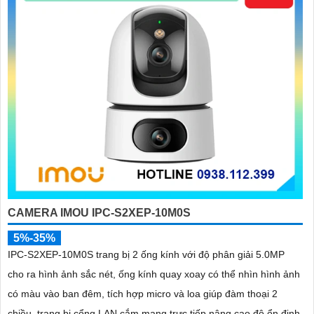
đừng quên thực hiện bảo trì định kỳ cho camera để an Tâm hoạt
động ổn định. Kiểm tra xem camera có hoạt động bình thường, vệ
sinh bụi và kiểm tra kết nối mạng định kỳ.
Hy vọng rằng các tư vấn trên sẽ giúp bạn lắp đặt và sử dụng Camera
Wifi Imou một cách hiệu quả và tiện lợi.
'
CAMERA IMOU IPC-S2XEP-10M0S
5%-35%
IPC-S2XEP-10M0S trang bị 2 ống kính với độ phân giải 5.0MP
cho ra hình ảnh sắc nét, ống kính quay xoay có thể nhìn hình ảnh
có màu vào ban đêm, tích hợp micro và loa giúp đàm thoại 2
chiều, trang bị cổng LAN cắm mạng trực tiếp nâng cao độ ổn định