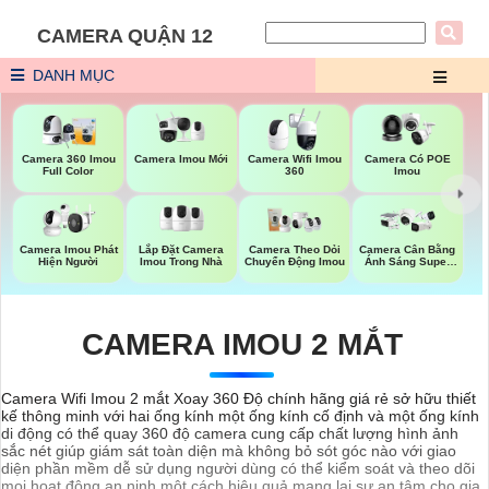
CAMERA QUẬN 12
DANH MỤC
Camera Imou Mới
Camera 360 Imou
Camera Wifi Imou
Camera Có POE
Full Color
360
Imou
Lắp Đặt Camera
Camera Imou Phát
Camera Theo Dỏi
Camera Cân Bằng
Imou Trong Nhà
Hiện Người
Chuyển Động Imou
Ánh Sáng Super
Adapt
CAMERA IMOU 2 MẮT
Camera Wifi Imou 2 mắt Xoay 360 Độ chính hãng giá rẻ sở hữu thiết
kế thông minh với hai ống kính một ống kính cố định và một ống kính
di động có thể quay 360 độ camera cung cấp chất lượng hình ảnh
sắc nét giúp giám sát toàn diện mà không bỏ sót góc nào với giao
diện phần mềm dễ sử dụng người dùng có thể kiểm soát và theo dõi
mọi hoạt động an ninh một cách hiệu quả mang lại sự an tâm cho gia