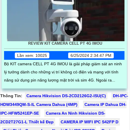
REVIEW KIT CAMERA CELL PT 4G IMOU
Lần xem: 10025
6/25/2024 2:34:47 PM
Bộ KIT camera CELL PT 4G IMOU là giải pháp giám sát an ninh
lý tưởng dành cho những vị trí không có điện và mạng với tính
năng sử dụng pin năng lượng mặt trời và sim 4G. Ngoài ra...
Thông Tin:
Camera Hikvision DS-2CD2126G2-ISU(C)
DH-IPC-
HDW3449QM-S-IL Camera Dahua (4MP)
Camera IP Dahua DH-
IPC-HFW5241EP-SE
Camera An Ninh Hikvision DS-
2CD2T27G1-L Thiết kế Đẹp
CAMERA IP WIFI IPC S42FP D