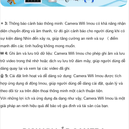
✴️
3:
Thông báo cảnh báo thông minh: Camera Wifi Imou có khả năng nhận
diện chuyển động và âm thanh, từ đó gửi cảnh báo cho người dùng khi có
sự kiện đáng Nhìn đến xảy ra, giúp tăng cường an ninh và sự 《 điểm
mạnh đến các tình huống không mong muốn.
₩
4:
Ghi âm và lưu trữ dữ liệu: Camera Wifi Imou cho phép ghi âm và lưu
trữ video trong thẻ nhớ hoặc dịch vụ lưu trữ đám mây, giúp người dùng dễ
dàng quay lại và xem lại các video đã ghi.
🤖️
5:
Cài đặt linh hoạt và dễ dàng sử dụng: Camera Wifi Imou được tích
hợp ứng dụng di động Imou, giúp người dùng dễ dàng cài đặt, quản lý và
theo dõi từ xa trên điện thoại thông minh một cách thuận tiện.
Với những lợi ích và ứng dụng đa dạng như vậy, Camera Wifi Imou là một
giải pháp an ninh hiệu quả để bảo vệ gia đình và tài sản của bạn.