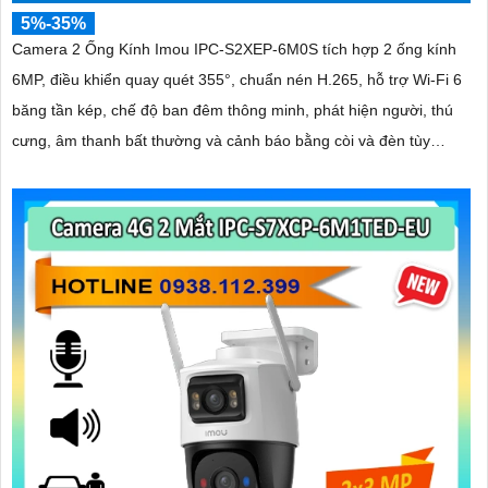
5%-35%
Camera 2 Ống Kính Imou IPC-S2XEP-6M0S tích hợp 2 ống kính
6MP, điều khiển quay quét 355°, chuẩn nén H.265, hỗ trợ Wi-Fi 6
băng tần kép, chế độ ban đêm thông minh, phát hiện người, thú
cưng, âm thanh bất thường và cảnh báo bằng còi và đèn tùy
chỉnh, lưu trữ đến 512GB