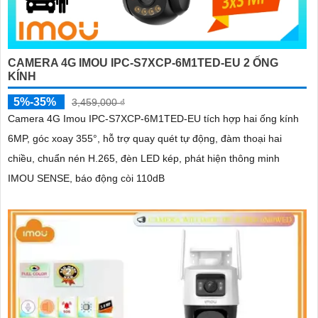
CAMERA 4G IMOU IPC-S7XCP-6M1TED-EU 2 ỐNG
KÍNH
5%-35%
3,459,000 ₫
Camera 4G Imou IPC-S7XCP-6M1TED-EU tích hợp hai ống kính
6MP, góc xoay 355°, hỗ trợ quay quét tự động, đàm thoại hai
chiều, chuẩn nén H.265, đèn LED kép, phát hiện thông minh
IMOU SENSE, báo động còi 110dB