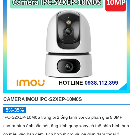
đừng quên thực hiện bảo trì định kỳ cho camera để an Tâm hoạt
động ổn định. Kiểm tra xem camera có hoạt động bình thường, vệ
sinh bụi và kiểm tra kết nối mạng định kỳ.
Hy vọng rằng các tư vấn trên sẽ giúp bạn lắp đặt và sử dụng Camera
Wifi Imou một cách hiệu quả và tiện lợi.
'
CAMERA IMOU IPC-S2XEP-10M0S
5%-35%
IPC-S2XEP-10M0S trang bị 2 ống kính với độ phân giải 5.0MP
cho ra hình ảnh sắc nét, ống kính quay xoay có thể nhìn hình ảnh
có màu vào ban đêm, tích hợp micro và loa giúp đàm thoại 2