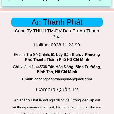
trình đóng gói cũng được ghi lại một cách dễ dàng
An Thành Phát
Công Ty TNHH TM-DV Đầu Tư An Thành
Phát
Hotline :0938.11.23.99
Địa chỉ Trụ Sở Chính:
51 Lũy Bán Bích, , Phường
Phú Thạnh, Thành Phố Hồ Chí Minh
Chi Nhánh 1:
445/38 Tân Hòa Đông, Bình Trị Đông,
Bình Tân, Hồ Chí Minh
Email:
congngheanthanhphat@gmail.com
Camera Quân 12
An Thành Phát là đội ngũ đứng đầu trong việc lắp đặt
hệ thống camera giám sát, hệ thống an ninh tại khu vực