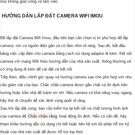
mọi không gian sống và làm việc.
HƯỚNG DẪN LẮP ĐẶT CAMERA WIFI IMOU
Để lắp đặt Camera Wifi Imou, đầu tiên bạn cần chọn vị trí phù hợp để lắp
camera, nơi có nguồn điện gần và có tầm nhìn rõ ràng. Sau đó, bắt đầu
bằng việc cấp điện cho camera bằng cách sử dụng adaptor đi kèm. Kết nối
camera với mạng Wifi theo hướng dẫn của nhà sản xuất, thông thường sẽ
có ứng dụng đi kèm để cài đặt và kết nối.
Tiếp theo, điều chỉnh góc quay và hướng camera sao cho phù hợp với nhu
cầu giám sát của bạn. Chắc chắn camera được gắn chặt và ổn định trên
tường hoặc trần nhà để tránh rơi rớt. Nếu camera có khả năng xoay ngang,
hãy thử di chuyển để xác định vùng quét rõ ràng.
Sau khi lắp đặt xong, bạn cần kiểm tra lại kết nối và chất lượng hình ảnh
của camera để
Chắc chắn rằng
hoạt động ổn định. Nếu có vấn đề, hãy
tham khảo hướng dẫn sử dụng chi tiết hoặc liên hệ với bộ phận hỗ trợ kỹ
thuật của nhà sản xuất để được hỗ trợ kịp thời.