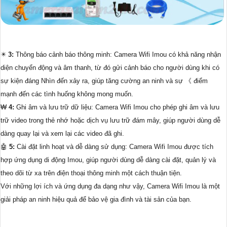
✴️
3:
Thông báo cảnh báo thông minh: Camera Wifi Imou có khả năng nhận
diện chuyển động và âm thanh, từ đó gửi cảnh báo cho người dùng khi có
sự kiện đáng Nhìn đến xảy ra, giúp tăng cường an ninh và sự 《 điểm
mạnh đến các tình huống không mong muốn.
₩
4:
Ghi âm và lưu trữ dữ liệu: Camera Wifi Imou cho phép ghi âm và lưu
trữ video trong thẻ nhớ hoặc dịch vụ lưu trữ đám mây, giúp người dùng dễ
dàng quay lại và xem lại các video đã ghi.
🤖️
5:
Cài đặt linh hoạt và dễ dàng sử dụng: Camera Wifi Imou được tích
hợp ứng dụng di động Imou, giúp người dùng dễ dàng cài đặt, quản lý và
theo dõi từ xa trên điện thoại thông minh một cách thuận tiện.
Với những lợi ích và ứng dụng đa dạng như vậy, Camera Wifi Imou là một
giải pháp an ninh hiệu quả để bảo vệ gia đình và tài sản của bạn.