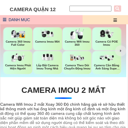
CAMERA QUẬN 12
DANH MỤC
Camera Imou Mới
Camera 360 Imou
Camera Wifi Imou
Camera Có POE
Full Color
360
Imou
Lắp Đặt Camera
Camera Imou Phát
Camera Theo Dỏi
Camera Cân Bằng
Imou Trong Nhà
Hiện Người
Chuyển Động Imou
Ánh Sáng Super
Adapt
CAMERA IMOU 2 MẮT
Camera Wifi Imou 2 mắt Xoay 360 Độ chính hãng giá rẻ sở hữu thiết
kế thông minh với hai ống kính một ống kính cố định và một ống kính
di động có thể quay 360 độ camera cung cấp chất lượng hình ảnh
sắc nét giúp giám sát toàn diện mà không bỏ sót góc nào với giao
diện phần mềm dễ sử dụng người dùng có thể kiểm soát và theo dõi
mọi hoạt động an ninh một cách hiệu quả mang lại sự an tâm cho gia