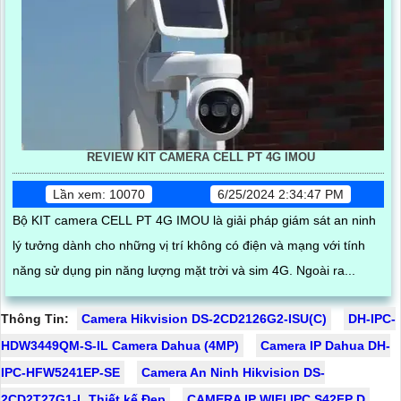
REVIEW KIT CAMERA CELL PT 4G IMOU
Lần xem: 10070
6/25/2024 2:34:47 PM
Bộ KIT camera CELL PT 4G IMOU là giải pháp giám sát an ninh
lý tưởng dành cho những vị trí không có điện và mạng với tính
năng sử dụng pin năng lượng mặt trời và sim 4G. Ngoài ra...
Thông Tin:
Camera Hikvision DS-2CD2126G2-ISU(C)
DH-IPC-
HDW3449QM-S-IL Camera Dahua (4MP)
Camera IP Dahua DH-
IPC-HFW5241EP-SE
Camera An Ninh Hikvision DS-
2CD2T27G1-L Thiết kế Đẹp
CAMERA IP WIFI IPC S42FP D