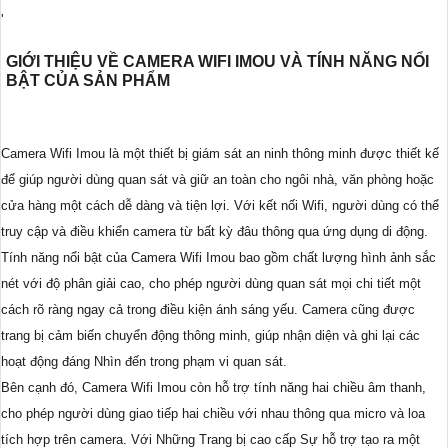
'
GIỚI THIỆU VỀ CAMERA WIFI IMOU VÀ TÍNH NĂNG NỔI
BẬT CỦA SẢN PHẨM
Camera Wifi Imou là một thiết bị giám sát an ninh thông minh được thiết kế
để giúp người dùng quan sát và giữ an toàn cho ngôi nhà, văn phòng hoặc
cửa hàng một cách dễ dàng và tiện lợi. Với kết nối Wifi, người dùng có thể
truy cập và điều khiển camera từ bất kỳ đâu thông qua ứng dụng di động.
Tính năng nổi bật của Camera Wifi Imou bao gồm chất lượng hình ảnh sắc
nét với độ phân giải cao, cho phép người dùng quan sát mọi chi tiết một
cách rõ ràng ngay cả trong điều kiện ánh sáng yếu. Camera cũng được
trang bị cảm biến chuyển động thông minh, giúp nhận diện và ghi lại các
hoạt động đáng Nhìn đến trong phạm vi quan sát.
Bên cạnh đó, Camera Wifi Imou còn hỗ trợ tính năng hai chiều âm thanh,
cho phép người dùng giao tiếp hai chiều với nhau thông qua micro và loa
tích hợp trên camera. Với Những Trang bị cao cấp Sự hỗ trợ tạo ra một