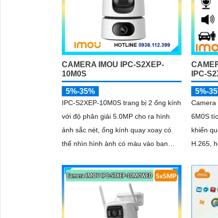
CAMERA IMOU IPC-S2XEP-
CAMER
'
10M0S
IPC-S
5%-35%
5%-3
IPC-S2XEP-10M0S trang bị 2 ống kính
Camera 
với độ phân giải 5.0MP cho ra hình
6M0S tíc
ảnh sắc nét, ống kính quay xoay có
khiển qu
thể nhìn hình ảnh có màu vào ban
H.265, h
đêm, tích hợp micro và loa giúp đàm
chế độ b
thoại 2 chiều, trang bị cổng LAN cắm
người, t
mạng trực tiếp nâng cao độ ổn định
và cảnh 
chỉnh, l