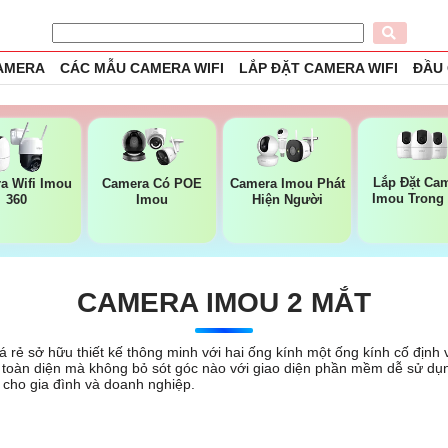
CAMERA
CÁC MẪU CAMERA WIFI
LẮP ĐẶT CAMERA WIFI
ĐẦU
Lắp Đặt Ca
a Wifi Imou
Camera Có POE
Camera Imou Phát
Imou Trong
360
Imou
Hiện Người
CAMERA IMOU 2 MẮT
 rẻ sở hữu thiết kế thông minh với hai ống kính một ống kính cố định
t toàn diện mà không bỏ sót góc nào với giao diện phần mềm dễ sử dụn
 cho gia đình và doanh nghiệp.