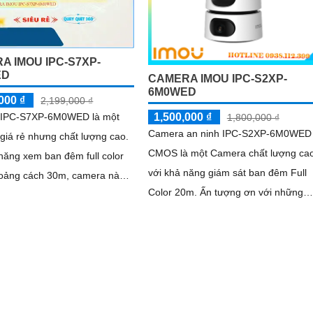
A IMOU IPC-S7XP-
ED
CAMERA IMOU IPC-S2XP-
6M0WED
000 ₫
2,199,000 ₫
IPC-S7XP-6M0WED là một
1,500,000 ₫
1,800,000 ₫
Camera an ninh IPC-S2XP-6M0WED
giá rẻ nhưng chất lượng cao.
CMOS là một Camera chất lượng ca
năng xem ban đêm full color
với khả năng giám sát ban đêm Full
hoảng cách 30m, camera này
Color 20m. Ấn tượng ơn với những
 hình ảnh sắc nét và chất
thông số là camera này có thể tái tạo
t ngay cả trong điều kiện ánh
màu sắc...
u