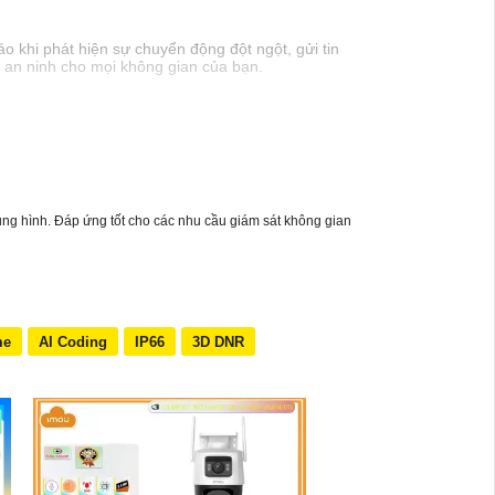
o khi phát hiện sự chuyển động đột ngột, gửi tin
o an ninh cho mọi không gian của bạn.
khung hình. Đáp ứng tốt cho các nhu cầu giám sát không gian
me
AI Coding
IP66
3D DNR