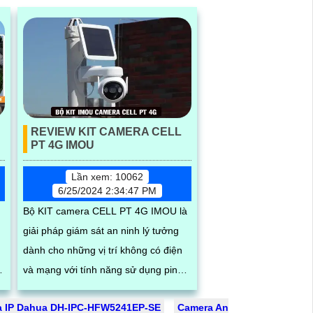
REVIEW KIT CAMERA CELL
PT 4G IMOU
Lần xem: 10062
6/25/2024 2:34:47 PM
Bộ KIT camera CELL PT 4G IMOU là
giải pháp giám sát an ninh lý tưởng
dành cho những vị trí không có điện
và mạng với tính năng sử dụng pin
năng lượng mặt trời và sim 4G. Ngoài
 IP Dahua DH-IPC-HFW5241EP-SE
Camera An
ra...