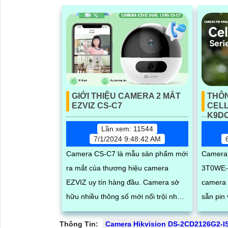
GIỚI THIỆU CAMERA 2 MẮT
THÔ
EZVIZ CS-C7
CELL
K9DC
Lần xem: 11544
7/1/2024 9:48:42 AM
Camera CS-C7 là mẫu sản phẩm mới
Camera
ra mắt của thương hiệu camera
3T0WE-V
EZVIZ uy tín hàng đầu. Camera sở
camera A
hữu nhiều thông số mới nổi trội như
sẵn pin
khả năng quay xoay ngoài trời, chống
trời trong 
Thông Tin:
Camera Hikvision DS-2CD2126G2-I
nước, quay xoay 360, độ phân giải
thông số