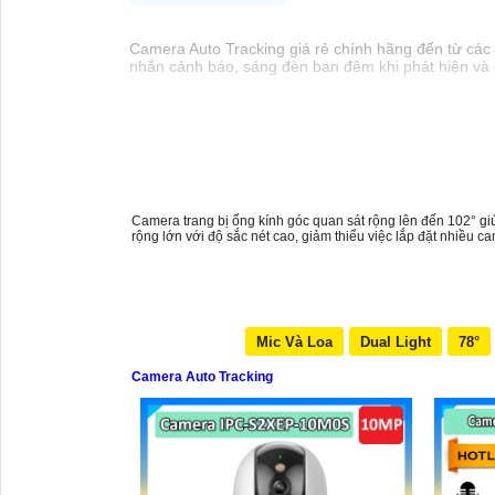
Camera Auto Tracking giá rẻ chính hãng đến từ các 
nhắn cảnh báo, sáng đèn ban đêm khi phát hiện và 
Camera trang bị ống kính góc quan sát rộng lên đến 102° giúp
rộng lớn với độ sắc nét cao, giảm thiểu việc lắp đặt nhiều c
Mic Và Loa
Dual Light
78°
Camera Auto Tracking