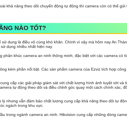
oài khả năng theo dõi chuyển động tự động thì camera còn có thể gửi 
ÃNG NÀO TỐT?
 sử dụng là điều vô cùng khó khăn. Chính vì vậy mà hôm nay An Thàn
sử dụng nhiều nhất hiện nay.
ng phân khúc camera an ninh thông minh, đặc biệt với các camera có t
ông kém phần nổi bật. Các sản phẩm camera của Ezviz tích hợp công n
 cung cấp các giải pháp giám sát với chất lượng hình ảnh tuyệt vời và 
amera tự động theo dõi và điều chỉnh góc quay một cách chính xác, đồ
p lý nhưng vẫn đảm bảo chất lượng cung cấp khả năng theo dõi tự động
góc ngách trong khu vực.
ầu trong ngành camera an ninh. Hikvision cung cấp những dòng camera