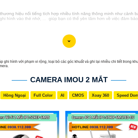
thương hiệu nổi tiếng tích hợp nhiều tính năng thông minh như cảnh bá
ghi hình vào thẻ nhớ, ... giúp bạn có thể yên tâm hơn về việc đảm bả
 ghi hình với phạm vi rộng, loại bỏ các góc khuất và ghi lại nhiều chi tiết trong 
amera.
CAMERA IMOU 2 MẮT
Hồng Ngoại
Full Color
AI
CMOS
Xoay 360
Speed Do