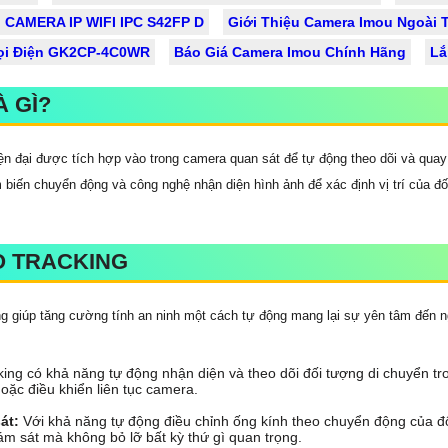
CAMERA IP WIFI IPC S42FP D
Giới Thiệu Camera Imou Ngoài T
Gọi Điện GK2CP-4C0WR
Báo Giá Camera Imou Chính Hãng
Lắ
 GÌ?
ện đại được tích hợp vào trong camera quan sát để tự động theo dõi và qua
biến chuyển động và công nghệ nhận diện hình ảnh để xác định vị trí của đố
O TRACKING
ng giúp tăng cường tính an ninh một cách tự động mang lại sự yên tâm đến
ing có khả năng tự động nhận diện và theo dõi đối tượng di chuyển t
oặc điều khiển liên tục camera.
át:
Với khả năng tự động điều chỉnh ống kính theo chuyển động của đố
iám sát mà không bỏ lỡ bất kỳ thứ gì quan trọng.