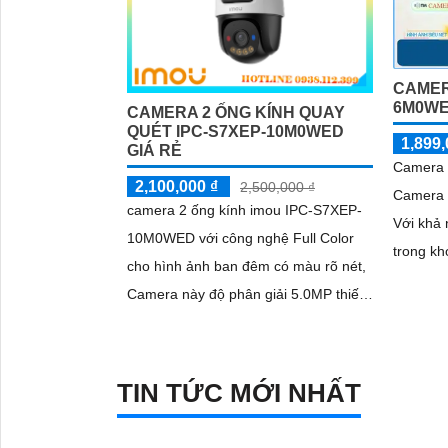
CAMER
6M0W
CAMERA 2 ỐNG KÍNH QUAY
QUÉT IPC-S7XEP-10M0WED
1,899,
GIÁ RẺ
Camera 
2,100,000 ₫
2,500,000 ₫
Camera 
camera 2 ống kính imou IPC-S7XEP-
Với khả 
10M0WED với công nghệ Full Color
trong k
cho hình ảnh ban đêm có màu rõ nét,
mang lại
Camera này độ phân giải 5.0MP thiết
lượng tố
kế IP Wifi trang bị giám sát ban đêm...
sáng yế
TIN TỨC MỚI NHẤT