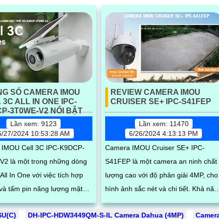
NG SỐ CAMERA IMOU
REVIEW CAMERA IMOU
 3C ALL IN ONE IPC-
CRUISER SE+ IPC-S41FEP
P-3T0WE-V2 NỔI BẬT
Lần xem: 9123
Lần xem: 11470
6/27/2024 10:53:28 AM
6/26/2024 4:13:13 PM
 IMOU Cell 3C IPC-K9DCP-
Camera IMOU Cruiser SE+ IPC-
2 là một trong những dòng
S41FEP là một camera an ninh chất
ll In One với việc tích hợp
lượng cao với độ phân giải 4MP, cho
 và tấm pin năng lượng mặt
hình ảnh sắc nét và chi tiết. Khả năng
bộ sản phẩm. Với những
quay xoay 360 cùng chống nước và
SU(C)
DH-IPC-HDW3449QM-S-IL Camera Dahua (4MP)
Camera
...
bụi bẩn...