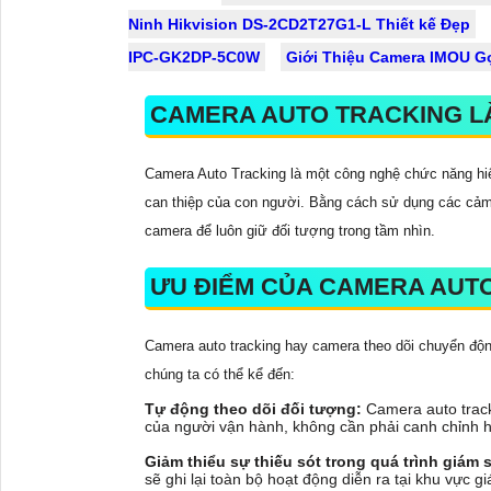
Ninh Hikvision DS-2CD2T27G1-L Thiết kế Đẹp
sắc nét lên đến 2k với ống kính kép
IPC-GK2DP-5C0W
Giới Thiệu Camera IMOU 
CAMERA AUTO TRACKING LÀ
Camera Auto Tracking là một công nghệ chức năng hi
can thiệp của con người. Bằng cách sử dụng các cảm 
camera để luôn giữ đối tượng trong tầm nhìn.
ƯU ĐIỂM CỦA CAMERA AUT
Camera auto tracking hay camera theo dõi chuyển độ
chúng ta có thể kể đến:
Tự động theo dõi đối tượng:
Camera auto track
của người vận hành, không cần phải canh chỉnh h
Giảm thiểu sự thiếu sót trong quá trình giám s
sẽ ghi lại toàn bộ hoạt động diễn ra tại khu vực g