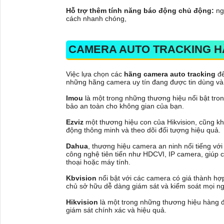
Hỗ trợ thêm tính năng báo động chủ động:
ng
cách nhanh chóng,
CAMERA AUTO TRACKING H
Việc lựa chọn các
hãng camera auto tracking
để
những hãng camera uy tín đang được tin dùng và 
Imou
là một trong những thương hiệu nổi bật tro
bảo an toàn cho không gian của bạn.
Ezviz
một thương hiệu con của Hikvision, cũng kh
động thông minh và theo dõi đối tượng hiệu quả.
Dahua
, thương hiệu camera an ninh nổi tiếng với
công nghệ tiên tiến như HDCVI, IP camera, giúp c
thoại hoặc máy tính.
Kbvision
nổi bật với các camera có giá thành hợ
chủ sở hữu dễ dàng giám sát và kiểm soát mọi n
Hikvision
là một trong những thương hiệu hàng đ
giám sát chính xác và hiệu quả.