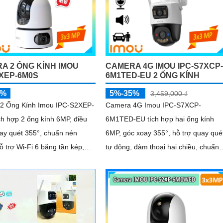
A 2 ỐNG KÍNH IMOU
CAMERA 4G IMOU IPC-S7XCP-
2XEP-6M0S
6M1TED-EU 2 ỐNG KÍNH
5%
5%-35%
3,459,000 ₫
2 Ống Kính Imou IPC-S2XEP-
Camera 4G Imou IPC-S7XCP-
h hợp 2 ống kính 6MP, điều
6M1TED-EU tích hợp hai ống kính
ay quét 355°, chuẩn nén
6MP, góc xoay 355°, hỗ trợ quay qué
ỗ trợ Wi-Fi 6 băng tần kép,
tự động, đàm thoại hai chiều, chuẩn
an đêm thông minh, phát hiện
nén H.265, đèn LED kép, phát hiện
hú cưng, âm thanh bất thường
thông minh IMOU SENSE, báo động
báo bằng còi và đèn tùy
còi 110dB
ưu trữ đến 512GB