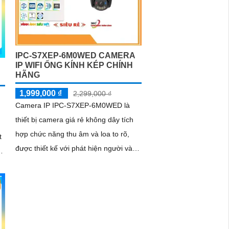
IPC-S7XEP-6M0WED CAMERA
IP WIFI ỐNG KÍNH KÉP CHÍNH
HÃNG
1,999,000 ₫
2,299,000 ₫
Camera IP IPC-S7XEP-6M0WED là
thiết bị camera giá rẻ không dây tích
hợp chức năng thu âm và loa to rõ,
t
được thiết kế với phát hiện người và
chống ngược sáng HDR. Hình ảnh rõ
nét...