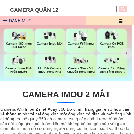
CAMERA QUẬN 12
DANH MỤC
Camera Imou Mới
Camera 360 Imou
Camera Wifi Imou
Camera Có POE
Full Color
360
Imou
Lắp Đặt Camera
Camera Imou Phát
Camera Theo Dỏi
Camera Cân Bằng
Imou Trong Nhà
Hiện Người
Chuyển Động Imou
Ánh Sáng Super
Adapt
CAMERA IMOU 2 MẮT
Camera Wifi Imou 2 mắt Xoay 360 Độ chính hãng giá rẻ sở hữu thiết
kế thông minh với hai ống kính một ống kính cố định và một ống kính
di động có thể quay 360 độ camera cung cấp chất lượng hình ảnh
sắc nét giúp giám sát toàn diện mà không bỏ sót góc nào với giao
diện phần mềm dễ sử dụng người dùng có thể kiểm soát và theo dõi
mọi hoạt động an ninh một cách hiệu quả mang lại sự an tâm cho gia