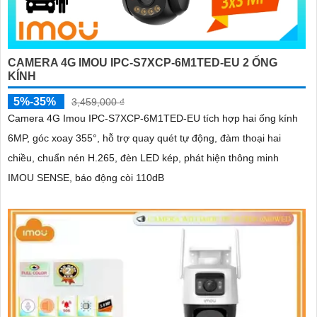
CAMERA 4G IMOU IPC-S7XCP-6M1TED-EU 2 ỐNG
KÍNH
5%-35%
3,459,000 ₫
Camera 4G Imou IPC-S7XCP-6M1TED-EU tích hợp hai ống kính
6MP, góc xoay 355°, hỗ trợ quay quét tự động, đàm thoại hai
chiều, chuẩn nén H.265, đèn LED kép, phát hiện thông minh
IMOU SENSE, báo động còi 110dB