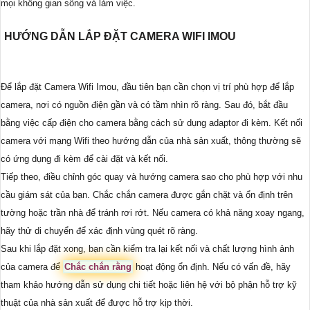
mọi không gian sống và làm việc.
HƯỚNG DẪN LẮP ĐẶT CAMERA WIFI IMOU
Để lắp đặt Camera Wifi Imou, đầu tiên bạn cần chọn vị trí phù hợp để lắp
camera, nơi có nguồn điện gần và có tầm nhìn rõ ràng. Sau đó, bắt đầu
bằng việc cấp điện cho camera bằng cách sử dụng adaptor đi kèm. Kết nối
camera với mạng Wifi theo hướng dẫn của nhà sản xuất, thông thường sẽ
có ứng dụng đi kèm để cài đặt và kết nối.
Tiếp theo, điều chỉnh góc quay và hướng camera sao cho phù hợp với nhu
cầu giám sát của bạn. Chắc chắn camera được gắn chặt và ổn định trên
tường hoặc trần nhà để tránh rơi rớt. Nếu camera có khả năng xoay ngang,
hãy thử di chuyển để xác định vùng quét rõ ràng.
Sau khi lắp đặt xong, bạn cần kiểm tra lại kết nối và chất lượng hình ảnh
của camera để
Chắc chắn rằng
hoạt động ổn định. Nếu có vấn đề, hãy
tham khảo hướng dẫn sử dụng chi tiết hoặc liên hệ với bộ phận hỗ trợ kỹ
thuật của nhà sản xuất để được hỗ trợ kịp thời.