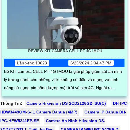
REVIEW KIT CAMERA CELL PT 4G IMOU
Lần xem: 10023
6/25/2024 2:34:47 PM
Bộ KIT camera CELL PT 4G IMOU là giải pháp giám sát an ninh
lý tưởng dành cho những vị trí không có điện và mạng với tính
năng sử dụng pin năng lượng mặt trời và sim 4G. Ngoài ra...
Thông Tin:
Camera Hikvision DS-2CD2126G2-ISU(C)
DH-IPC-
HDW3449QM-S-IL Camera Dahua (4MP)
Camera IP Dahua DH-
IPC-HFW5241EP-SE
Camera An Ninh Hikvision DS-
2CD2T27G1-L Thiết kế Đẹp
CAMERA IP WIFI IPC S42FP D