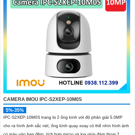
đừng quên thực hiện bảo trì định kỳ cho camera để an Tâm hoạt
động ổn định. Kiểm tra xem camera có hoạt động bình thường, vệ
sinh bụi và kiểm tra kết nối mạng định kỳ.
Hy vọng rằng các tư vấn trên sẽ giúp bạn lắp đặt và sử dụng Camera
Wifi Imou một cách hiệu quả và tiện lợi.
'
CAMERA IMOU IPC-S2XEP-10M0S
5%-35%
IPC-S2XEP-10M0S trang bị 2 ống kính với độ phân giải 5.0MP
cho ra hình ảnh sắc nét, ống kính quay xoay có thể nhìn hình ảnh
có màu vào ban đêm, tích hợp micro và loa giúp đàm thoại 2