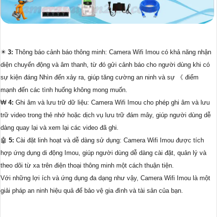
✴️
3:
Thông báo cảnh báo thông minh: Camera Wifi Imou có khả năng nhận
diện chuyển động và âm thanh, từ đó gửi cảnh báo cho người dùng khi có
sự kiện đáng Nhìn đến xảy ra, giúp tăng cường an ninh và sự 《 điểm
mạnh đến các tình huống không mong muốn.
₩
4:
Ghi âm và lưu trữ dữ liệu: Camera Wifi Imou cho phép ghi âm và lưu
trữ video trong thẻ nhớ hoặc dịch vụ lưu trữ đám mây, giúp người dùng dễ
dàng quay lại và xem lại các video đã ghi.
🤖️
5:
Cài đặt linh hoạt và dễ dàng sử dụng: Camera Wifi Imou được tích
hợp ứng dụng di động Imou, giúp người dùng dễ dàng cài đặt, quản lý và
theo dõi từ xa trên điện thoại thông minh một cách thuận tiện.
Với những lợi ích và ứng dụng đa dạng như vậy, Camera Wifi Imou là một
giải pháp an ninh hiệu quả để bảo vệ gia đình và tài sản của bạn.