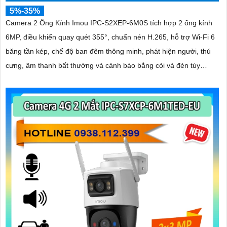
5%-35%
Camera 2 Ống Kính Imou IPC-S2XEP-6M0S tích hợp 2 ống kính
6MP, điều khiển quay quét 355°, chuẩn nén H.265, hỗ trợ Wi-Fi 6
băng tần kép, chế độ ban đêm thông minh, phát hiện người, thú
cưng, âm thanh bất thường và cảnh báo bằng còi và đèn tùy
chỉnh, lưu trữ đến 512GB