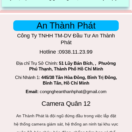
trình đóng gói cũng được ghi lại một cách dễ dàng
An Thành Phát
Công Ty TNHH TM-DV Đầu Tư An Thành
Phát
Hotline :0938.11.23.99
Địa chỉ Trụ Sở Chính:
51 Lũy Bán Bích, , Phường
Phú Thạnh, Thành Phố Hồ Chí Minh
Chi Nhánh 1:
445/38 Tân Hòa Đông, Bình Trị Đông,
Bình Tân, Hồ Chí Minh
Email:
congngheanthanhphat@gmail.com
Camera Quân 12
An Thành Phát là đội ngũ đứng đầu trong việc lắp đặt
hệ thống camera giám sát, hệ thống an ninh tại khu vực