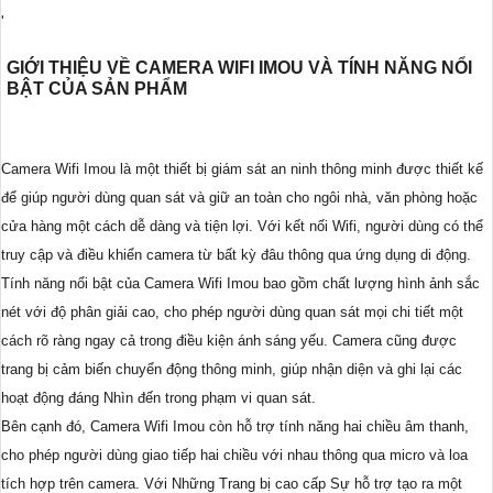
'
GIỚI THIỆU VỀ CAMERA WIFI IMOU VÀ TÍNH NĂNG NỔI
BẬT CỦA SẢN PHẨM
Camera Wifi Imou là một thiết bị giám sát an ninh thông minh được thiết kế
để giúp người dùng quan sát và giữ an toàn cho ngôi nhà, văn phòng hoặc
cửa hàng một cách dễ dàng và tiện lợi. Với kết nối Wifi, người dùng có thể
truy cập và điều khiển camera từ bất kỳ đâu thông qua ứng dụng di động.
Tính năng nổi bật của Camera Wifi Imou bao gồm chất lượng hình ảnh sắc
nét với độ phân giải cao, cho phép người dùng quan sát mọi chi tiết một
cách rõ ràng ngay cả trong điều kiện ánh sáng yếu. Camera cũng được
trang bị cảm biến chuyển động thông minh, giúp nhận diện và ghi lại các
hoạt động đáng Nhìn đến trong phạm vi quan sát.
Bên cạnh đó, Camera Wifi Imou còn hỗ trợ tính năng hai chiều âm thanh,
cho phép người dùng giao tiếp hai chiều với nhau thông qua micro và loa
tích hợp trên camera. Với Những Trang bị cao cấp Sự hỗ trợ tạo ra một