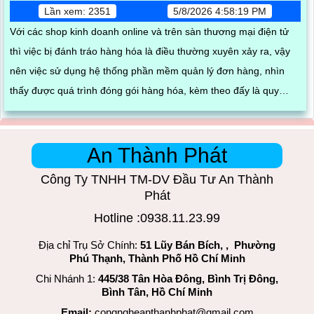
Lần xem: 2351
5/8/2026 4:58:19 PM
Với các shop kinh doanh online và trên sàn thương mại điện tử
thì việc bị đánh tráo hàng hóa là điều thường xuyên xảy ra, vậy
nên việc sử dụng hệ thống phần mềm quản lý đơn hàng, nhìn
thấy được quá trình đóng gói hàng hóa, kèm theo đấy là quy
trình đóng gói cũng được ghi lại một cách dễ dàng
An Thành Phát
Công Ty TNHH TM-DV Đầu Tư An Thành
Phát
Hotline :0938.11.23.99
Địa chỉ Trụ Sở Chính:
51 Lũy Bán Bích, , Phường
Phú Thạnh, Thành Phố Hồ Chí Minh
Chi Nhánh 1:
445/38 Tân Hòa Đông, Bình Trị Đông,
Bình Tân, Hồ Chí Minh
Email:
congngheanthanhphat@gmail.com