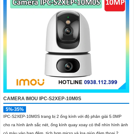
đừng quên thực hiện bảo trì định kỳ cho camera để an Tâm hoạt
động ổn định. Kiểm tra xem camera có hoạt động bình thường, vệ
sinh bụi và kiểm tra kết nối mạng định kỳ.
Hy vọng rằng các tư vấn trên sẽ giúp bạn lắp đặt và sử dụng Camera
Wifi Imou một cách hiệu quả và tiện lợi.
'
CAMERA IMOU IPC-S2XEP-10M0S
5%-35%
IPC-S2XEP-10M0S trang bị 2 ống kính với độ phân giải 5.0MP
cho ra hình ảnh sắc nét, ống kính quay xoay có thể nhìn hình ảnh
có màu vào ban đêm, tích hợp micro và loa giúp đàm thoại 2