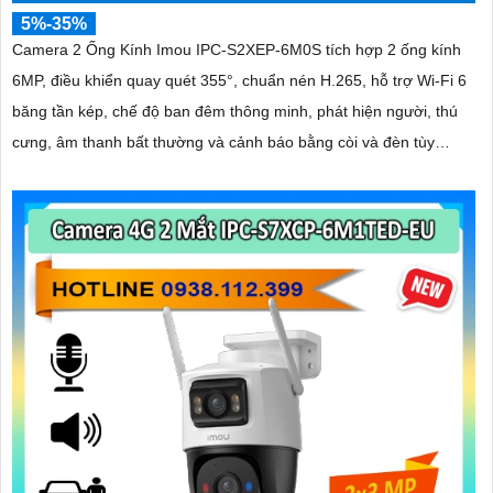
5%-35%
Camera 2 Ống Kính Imou IPC-S2XEP-6M0S tích hợp 2 ống kính
6MP, điều khiển quay quét 355°, chuẩn nén H.265, hỗ trợ Wi-Fi 6
băng tần kép, chế độ ban đêm thông minh, phát hiện người, thú
cưng, âm thanh bất thường và cảnh báo bằng còi và đèn tùy
chỉnh, lưu trữ đến 512GB