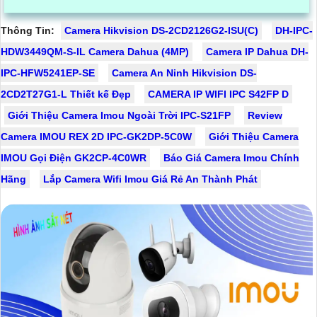
Thông Tin:
Camera Hikvision DS-2CD2126G2-ISU(C)
DH-IPC-
HDW3449QM-S-IL Camera Dahua (4MP)
Camera IP Dahua DH-
IPC-HFW5241EP-SE
Camera An Ninh Hikvision DS-
2CD2T27G1-L Thiết kế Đẹp
CAMERA IP WIFI IPC S42FP D
Giới Thiệu Camera Imou Ngoài Trời IPC-S21FP
Review
Camera IMOU REX 2D IPC-GK2DP-5C0W
Giới Thiệu Camera
IMOU Gọi Điện GK2CP-4C0WR
Báo Giá Camera Imou Chính
Hãng
Lắp Camera Wifi Imou Giá Rẻ An Thành Phát