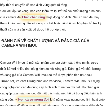
hãy thử di chuyển để xác định vùng quét rõ ràng.
Sau khi lắp đặt xong, bạn cần kiểm tra lại kết nối và chất lượng hình ảnh
của camera để
Chắc chắn rằng
hoạt động ổn định. Nếu có vấn đề, hãy
tham khảo hướng dẫn sử dụng chi tiết hoặc liên hệ với bộ phận hỗ trợ kỹ
thuật của nhà sản xuất để được hỗ trợ kịp thời.
ĐÁNH GIÁ VỀ CHẤT LƯỢNG VÀ ĐÁNG GIÁ CỦA
CAMERA WIFI IMOU
Camera Wifi Imou là một sản phẩm camera giám sát thông minh, được
thiết kế với nhiều tính năng hiện đại và đáng giá. Đánh giá về chất lượng
và đáng giá của Camera Wifi Imou có thể được phân tích như sau.
Trước hết, về chất lượng hình ảnh và video, Camera Wifi Imou sử dụng
công nghệ cao cấp để cung cấp hình ảnh rõ nét và chi tiết. Độ phân giải
cao giúp quan sát mọi góc độ một cách sắc nét, kể cả trong điều kiện ánh
sáng yếu. 🔅
Hơn cả sự mong đợi
khả năng xoay ngang dọc linh hoạt giúp
người dùng dễ dàng theo dõi mọi góc quay, từ xa qua ứng dụng điều khiển