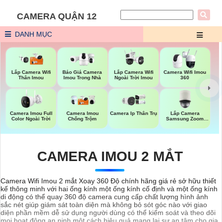
CAMERA QUẬN 12
DANH MỤC
Lắp Camera Wifi
Lắp Camera Wifi
Báo Giá Camera
Camera Wifi Imou
Ngoài Trời Imou
Thân Imou
Imou Trong Nhà
360
Camera Imou Full
Lắp Camera
Camera Imou
Camera Ip Thân Trụ
Color Ngoài Trời
Samsung Zoom
Chống Trộm
Siêu Nét
CAMERA IMOU 2 MẮT
Camera Wifi Imou 2 mắt Xoay 360 Độ chính hãng giá rẻ sở hữu thiết
kế thông minh với hai ống kính một ống kính cố định và một ống kính
di động có thể quay 360 độ camera cung cấp chất lượng hình ảnh
sắc nét giúp giám sát toàn diện mà không bỏ sót góc nào với giao
diện phần mềm dễ sử dụng người dùng có thể kiểm soát và theo dõi
mọi hoạt động an ninh một cách hiệu quả mang lại sự an tâm cho gia