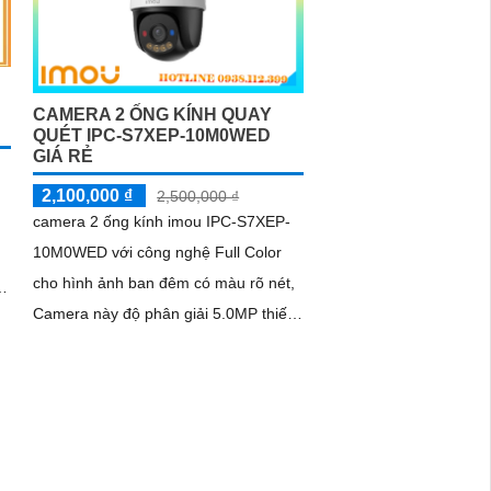
CAMERA 2 ỐNG KÍNH QUAY
QUÉT IPC-S7XEP-10M0WED
GIÁ RẺ
2,100,000 ₫
2,500,000 ₫
camera 2 ống kính imou IPC-S7XEP-
10M0WED với công nghệ Full Color
cho hình ảnh ban đêm có màu rõ nét,
Camera này độ phân giải 5.0MP thiết
kế IP Wifi trang bị giám sát ban đêm...