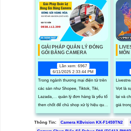
GIẢI PHÁP QUẢN LÝ ĐÓNG
LIV
GÓI BẰNG CAMERA
MÔN
Lần xem: 6967
6/11/2025 2:33:44 PM
Trong ngành thương mại điện tử trên
Livest
các sàn như Shopee, Tiktok, Tiki,
Vợt là 
Lazada,… quản lý đơn hàng là yếu tố
lại và 
then chốt để chủ shop xử lý hiệu quả
giá tro
mọi vấn đề phát sinh. An Thành Phát
Với chấ
giới thiệu giải pháp quản lý đóng
khả năng
Thông Tin:
Camera KBvision KX-F1459TN2
hàng bằng phần mềm trên máy tính
này giú
Camera Chụp Biển Số Dahua DHI-ITC413-PW4D