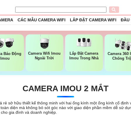
CAMERA
CÁC MẪU CAMERA WIFI
LẮP ĐẶT CAMERA WIFI
ĐẦU
Camera Wifi Imou
Lắp Đặt Camera
a Báo Động
Camera 360 
Ngoài Trời
Imou Trong Nhà
Imou
Chống Tr
CAMERA IMOU 2 MẮT
 rẻ sở hữu thiết kế thông minh với hai ống kính một ống kính cố định
t toàn diện mà không bỏ sót góc nào với giao diện phần mềm dễ sử dụn
 cho gia đình và doanh nghiệp.