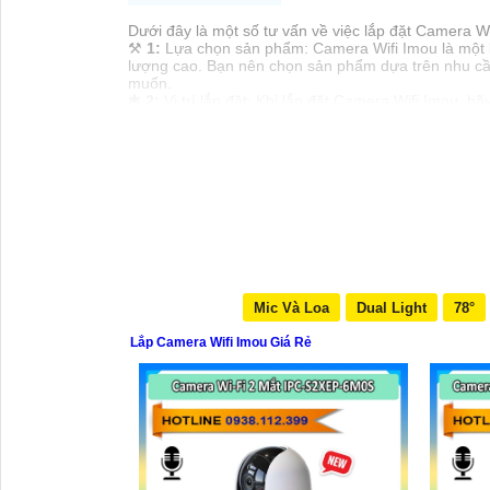
Dưới đây là một số tư vấn về việc lắp đặt Camera W
⚒
1:
Lựa chọn sản phẩm: Camera Wifi Imou là một lự
lượng cao. Bạn nên chọn sản phẩm dựa trên nhu cầu
muốn.
✱
2:
Vị trí lắp đặt: Khi lắp đặt Camera Wifi Imou, 
camera ở vị trí khó bị che khuất hoặc phá hỏng.
💎
3:
Kết nối mạng: Camera Wifi Imou sử dụng kết nố
Nét độc đáo hơn của sản phẩm
nên cài đặt mật khẩ
⋙
4:
Cài đặt ứng dụng: Sau khi lắp đặt camera, bạn
chuyển động, lưu trữ hình ảnh, và chia sẻ truy cập 
꙰
5:
Bảo trì và kiểm tra định kỳ: 💁
Nhìn chung về n
hoạt động bình thường, vệ sinh bụi và kiểm tra kết 
Hy vọng rằng các tư vấn trên sẽ giúp bạn lắp đặt và
Mic Và Loa
Dual Light
78°
Lắp Camera Wifi Imou Giá Rẻ