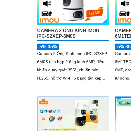
CAMERA 2 ỐNG KÍNH IMOU
CAMER
IPC-S2XEP-6M0S
6M1TE
5%-35%
5%-3
Camera 2 Ống Kính Imou IPC-S2XEP-
Camera 
6M0S tích hợp 2 ống kính 6MP, điều
6M1TED-
khiển quay quét 355°, chuẩn nén
6MP, góc
H.265, hỗ trợ Wi-Fi 6 băng tần kép,
tự động,
chế độ ban đêm thông minh, phát hiện
nén H.26
'
người, thú cưng, âm thanh bất thường
thông m
và cảnh báo bằng còi và đèn tùy
còi 110
chỉnh, lưu trữ đến 512GB