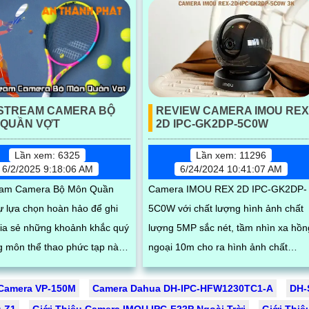
ESTREAM CAMERA BỘ
REVIEW CAMERA IMOU REX
 QUẦN VỢT
2D IPC-GK2DP-5C0W
Lần xem: 6325
Lần xem: 11296
6/2/2025 9:18:06 AM
6/24/2024 10:41:07 AM
ream Camera Bộ Môn Quần
Camera IMOU REX 2D IPC-GK2DP-
sự lựa chọn hoàn hảo để ghi
5C0W với chất lượng hình ảnh chất
chia sẻ những khoảnh khắc quý
lượng 5MP sắc nét, tầm nhìn xa hồn
ng môn thể thao phức tạp này.
ngoại 10m cho ra hình ảnh chất
t lượng hình ảnh sắc nét và
lượng trong điều kiện ánh sáng yếu.
 truyền tải trực tiếp, camera
Một trong...
Camera VP-150M
Camera Dahua DH-IPC-HFW1230TC1-A
DH-
p bạn dễ dàng theo dõi và ghi
-Z1
Giới Thiệu Camera IMOU IPC-F22P Ngoài Trời
Giới Thiệ