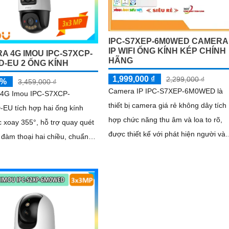
IPC-S7XEP-6M0WED CAMERA
IP WIFI ỐNG KÍNH KÉP CHÍNH
A 4G IMOU IPC-S7XCP-
HÃNG
D-EU 2 ỐNG KÍNH
1,999,000 ₫
2,299,000 ₫
5%
3,459,000 ₫
Camera IP IPC-S7XEP-6M0WED là
4G Imou IPC-S7XCP-
thiết bị camera giá rẻ không dây tích
EU tích hợp hai ống kính
hợp chức năng thu âm và loa to rõ,
 xoay 355°, hỗ trợ quay quét
được thiết kế với phát hiện người và
 đàm thoại hai chiều, chuẩn
chống ngược sáng HDR. Hình ảnh rõ
5, đèn LED kép, phát hiện
nét...
inh IMOU SENSE, báo động
dB