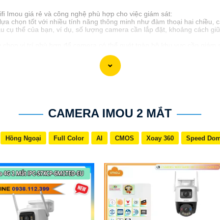
ifi Imou giá rẻ và công nghệ phù hợp cho việc giám sát:
a chọn tốt với nhiều tính năng thông minh như đàm thoại hai chiều, 
 cụ thể của bạn, ví dụ, số lượng camera cần lắp đặt, khoảng cách g
hãy chọn vị trí phù hợp để camera có thể quét toàn bộ khu vực cần giám
i không dây, vì vậy, khi lắp đặt, hãy an Tâm rằng vùng phủ sóng Wifi 
u mạng để bảo vệ an ninh thông tin.
 cần tải ứng dụng Imou trên điện thoại để có thể xem và quản lý camer
nếu cần.
hững thông số
đừng quên thực hiện bảo trì định kỳ cho camera để a
nối mạng định kỳ.
CAMERA IMOU 2 MẮT
 sử dụng Camera Wifi Imou một cách hiệu quả và tiện lợi.
Hồng Ngoại
Full Color
AI
CMOS
Xoay 360
Speed Do