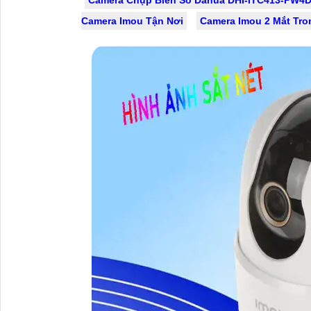
kết hợp camera soi mã vận đơn,
lại các 
Camera Imou Tận Nơi
Camera Imou 2 Mắt Tr
nâng cao độ chính xác và hiệu quả
những k
trong quy trình quản lý