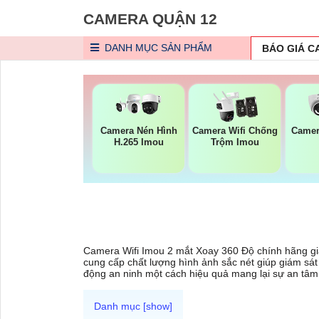
CAMERA QUẬN 12
DANH MỤC
SẢN PHẨM
BÁO GIÁ 
Camera Nén Hình
Camera Wifi Chống
Camer
H.265 Imou
Trộm Imou
Camera Wifi Imou 2 mắt Xoay 360 Độ chính hãng giá
cung cấp chất lượng hình ảnh sắc nét giúp giám sá
động an ninh một cách hiệu quả mang lại sự an tâm