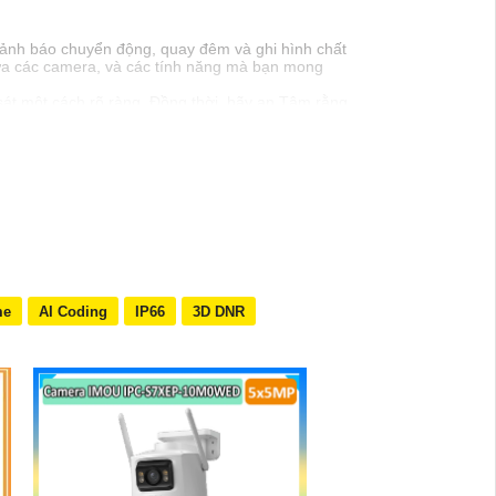
cảnh báo chuyển động, quay đêm và ghi hình chất
iữa các camera, và các tính năng mà bạn mong
 sát một cách rõ ràng. Đồng thời, hãy an Tâm rằng
đủ lớn và ổn định để camera hoạt động hiệu quả. 🆘
a từ xa. Xác định cài đặt cần thiết như cảnh báo
n Tâm hoạt động ổn định. Kiểm tra xem camera có
me
AI Coding
IP66
3D DNR