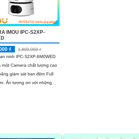
A IMOU IPC-S2XP-
ED
000 ₫
1,800,000 ₫
an ninh IPC-S2XP-6M0WED
 một Camera chất lượng cao
năng giám sát ban đêm Full
với những
 là camera này có thể tái tạo
..