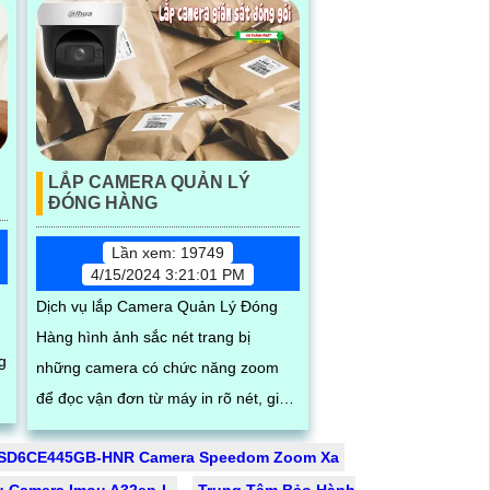
LẮP CAMERA QUẢN LÝ
ĐÓNG HÀNG
Lần xem: 19749
4/15/2024 3:21:01 PM
Dịch vụ lắp Camera Quản Lý Đóng
Hàng hình ảnh sắc nét trang bị
g
những camera có chức năng zoom
để đọc vận đơn từ máy in rõ nét, giải
pháp hiện đại cho doanh nghiệp vận
SD6CE445GB-HNR Camera Speedom Zoom Xa
chuyển quản...
u Camera Imou A32ep-L
Trung Tâm Bảo Hành