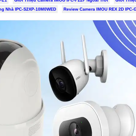
trận đấu quần vợt để giữ lại
ong Nhà IPC-S2XP-10M0WED
Review Camera IMOU REX 2D IPC
ỷ niệm đáng nhớ