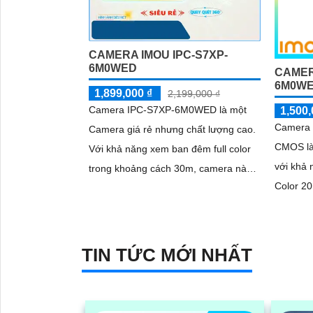
CAMERA IMOU IPC-S7XP-
6M0WED
CAMER
6M0W
1,899,000 ₫
2,199,000 ₫
Camera IPC-S7XP-6M0WED là một
1,500,
Camera 
Camera giá rẻ nhưng chất lượng cao.
CMOS là
Với khả năng xem ban đêm full color
với khả 
trong khoảng cách 30m, camera này
Color 20m. Ấn tượng ơn 
mang lại hình ảnh sắc nét và chất
thông số
lượng tốt ngay cả trong điều kiện ánh
màu sắc.
sáng yếu
TIN TỨC MỚI NHẤT