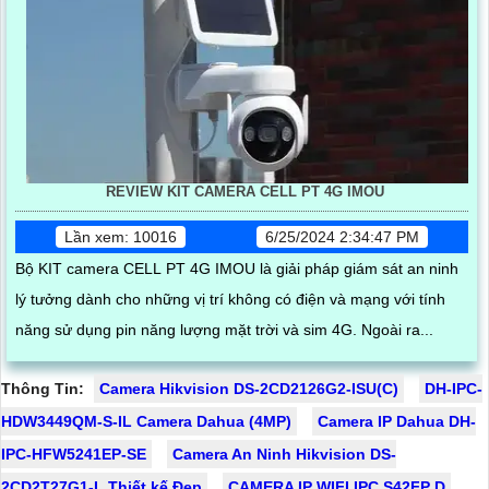
REVIEW KIT CAMERA CELL PT 4G IMOU
Lần xem: 10016
6/25/2024 2:34:47 PM
Bộ KIT camera CELL PT 4G IMOU là giải pháp giám sát an ninh
lý tưởng dành cho những vị trí không có điện và mạng với tính
năng sử dụng pin năng lượng mặt trời và sim 4G. Ngoài ra...
Thông Tin:
Camera Hikvision DS-2CD2126G2-ISU(C)
DH-IPC-
HDW3449QM-S-IL Camera Dahua (4MP)
Camera IP Dahua DH-
IPC-HFW5241EP-SE
Camera An Ninh Hikvision DS-
2CD2T27G1-L Thiết kế Đẹp
CAMERA IP WIFI IPC S42FP D