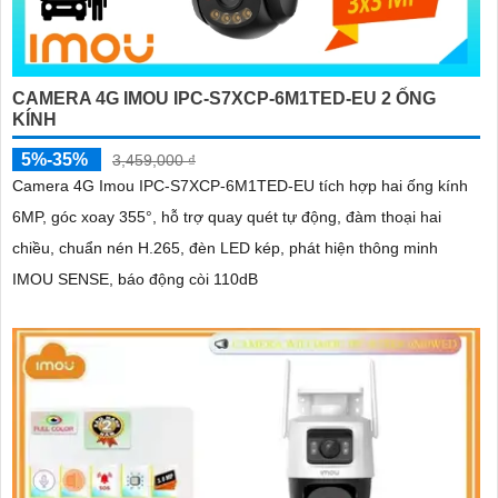
CAMERA 4G IMOU IPC-S7XCP-6M1TED-EU 2 ỐNG
KÍNH
5%-35%
3,459,000 ₫
Camera 4G Imou IPC-S7XCP-6M1TED-EU tích hợp hai ống kính
6MP, góc xoay 355°, hỗ trợ quay quét tự động, đàm thoại hai
chiều, chuẩn nén H.265, đèn LED kép, phát hiện thông minh
IMOU SENSE, báo động còi 110dB