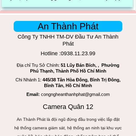
trình đóng gói cũng được ghi lại một cách dễ dàng
An Thành Phát
Công Ty TNHH TM-DV Đầu Tư An Thành
Phát
Hotline :0938.11.23.99
Địa chỉ Trụ Sở Chính:
51 Lũy Bán Bích, , Phường
Phú Thạnh, Thành Phố Hồ Chí Minh
Chi Nhánh 1:
445/38 Tân Hòa Đông, Bình Trị Đông,
Bình Tân, Hồ Chí Minh
Email:
congngheanthanhphat@gmail.com
Camera Quân 12
An Thành Phát là đội ngũ đứng đầu trong việc lắp đặt
hệ thống camera giám sát, hệ thống an ninh tại khu vực