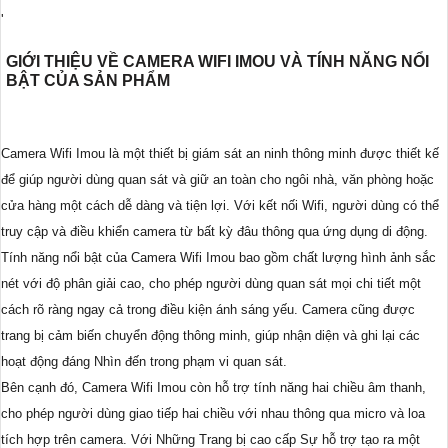
'
GIỚI THIỆU VỀ CAMERA WIFI IMOU VÀ TÍNH NĂNG NỔI
BẬT CỦA SẢN PHẨM
Camera Wifi Imou là một thiết bị giám sát an ninh thông minh được thiết kế
để giúp người dùng quan sát và giữ an toàn cho ngôi nhà, văn phòng hoặc
cửa hàng một cách dễ dàng và tiện lợi. Với kết nối Wifi, người dùng có thể
truy cập và điều khiển camera từ bất kỳ đâu thông qua ứng dụng di động.
Tính năng nổi bật của Camera Wifi Imou bao gồm chất lượng hình ảnh sắc
nét với độ phân giải cao, cho phép người dùng quan sát mọi chi tiết một
cách rõ ràng ngay cả trong điều kiện ánh sáng yếu. Camera cũng được
trang bị cảm biến chuyển động thông minh, giúp nhận diện và ghi lại các
hoạt động đáng Nhìn đến trong phạm vi quan sát.
Bên cạnh đó, Camera Wifi Imou còn hỗ trợ tính năng hai chiều âm thanh,
cho phép người dùng giao tiếp hai chiều với nhau thông qua micro và loa
tích hợp trên camera. Với Những Trang bị cao cấp Sự hỗ trợ tạo ra một