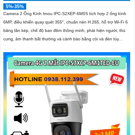
5%-35%
Camera 2 Ống Kính Imou IPC-S2XEP-6M0S tích hợp 2 ống kính
6MP, điều khiển quay quét 355°, chuẩn nén H.265, hỗ trợ Wi-Fi 6
băng tần kép, chế độ ban đêm thông minh, phát hiện người, thú
cưng, âm thanh bất thường và cảnh báo bằng còi và đèn tùy
chỉnh, lưu trữ đến 512GB