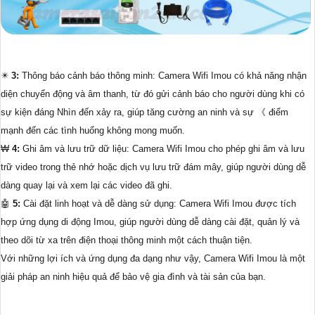
✴️
3:
Thông báo cảnh báo thông minh: Camera Wifi Imou có khả năng nhận
diện chuyển động và âm thanh, từ đó gửi cảnh báo cho người dùng khi có
sự kiện đáng Nhìn đến xảy ra, giúp tăng cường an ninh và sự 《 điểm
mạnh đến các tình huống không mong muốn.
₩
4:
Ghi âm và lưu trữ dữ liệu: Camera Wifi Imou cho phép ghi âm và lưu
trữ video trong thẻ nhớ hoặc dịch vụ lưu trữ đám mây, giúp người dùng dễ
dàng quay lại và xem lại các video đã ghi.
🤖️
5:
Cài đặt linh hoạt và dễ dàng sử dụng: Camera Wifi Imou được tích
hợp ứng dụng di động Imou, giúp người dùng dễ dàng cài đặt, quản lý và
theo dõi từ xa trên điện thoại thông minh một cách thuận tiện.
Với những lợi ích và ứng dụng đa dạng như vậy, Camera Wifi Imou là một
giải pháp an ninh hiệu quả để bảo vệ gia đình và tài sản của bạn.