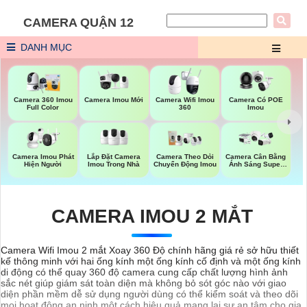
CAMERA QUẬN 12
DANH MỤC
Camera Imou Mới
Camera 360 Imou
Camera Wifi Imou
Camera Có POE
Full Color
360
Imou
Lắp Đặt Camera
Camera Imou Phát
Camera Theo Dỏi
Camera Cân Bằng
Imou Trong Nhà
Hiện Người
Chuyển Động Imou
Ánh Sáng Super
Adapt
CAMERA IMOU 2 MẮT
Camera Wifi Imou 2 mắt Xoay 360 Độ chính hãng giá rẻ sở hữu thiết
kế thông minh với hai ống kính một ống kính cố định và một ống kính
di động có thể quay 360 độ camera cung cấp chất lượng hình ảnh
sắc nét giúp giám sát toàn diện mà không bỏ sót góc nào với giao
diện phần mềm dễ sử dụng người dùng có thể kiểm soát và theo dõi
mọi hoạt động an ninh một cách hiệu quả mang lại sự an tâm cho gia