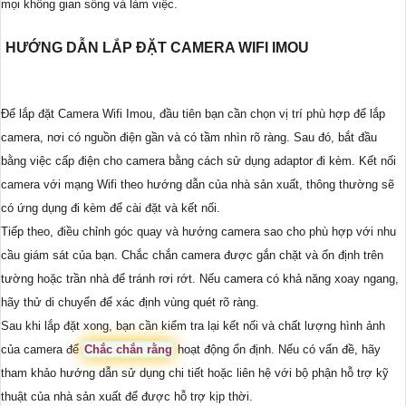
mọi không gian sống và làm việc.
HƯỚNG DẪN LẮP ĐẶT CAMERA WIFI IMOU
Để lắp đặt Camera Wifi Imou, đầu tiên bạn cần chọn vị trí phù hợp để lắp
camera, nơi có nguồn điện gần và có tầm nhìn rõ ràng. Sau đó, bắt đầu
bằng việc cấp điện cho camera bằng cách sử dụng adaptor đi kèm. Kết nối
camera với mạng Wifi theo hướng dẫn của nhà sản xuất, thông thường sẽ
có ứng dụng đi kèm để cài đặt và kết nối.
Tiếp theo, điều chỉnh góc quay và hướng camera sao cho phù hợp với nhu
cầu giám sát của bạn. Chắc chắn camera được gắn chặt và ổn định trên
tường hoặc trần nhà để tránh rơi rớt. Nếu camera có khả năng xoay ngang,
hãy thử di chuyển để xác định vùng quét rõ ràng.
Sau khi lắp đặt xong, bạn cần kiểm tra lại kết nối và chất lượng hình ảnh
của camera để
Chắc chắn rằng
hoạt động ổn định. Nếu có vấn đề, hãy
tham khảo hướng dẫn sử dụng chi tiết hoặc liên hệ với bộ phận hỗ trợ kỹ
thuật của nhà sản xuất để được hỗ trợ kịp thời.