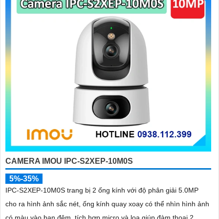
đừng quên thực hiện bảo trì định kỳ cho camera để an Tâm hoạt
động ổn định. Kiểm tra xem camera có hoạt động bình thường, vệ
sinh bụi và kiểm tra kết nối mạng định kỳ.
Hy vọng rằng các tư vấn trên sẽ giúp bạn lắp đặt và sử dụng Camera
Wifi Imou một cách hiệu quả và tiện lợi.
'
CAMERA IMOU IPC-S2XEP-10M0S
5%-35%
IPC-S2XEP-10M0S trang bị 2 ống kính với độ phân giải 5.0MP
cho ra hình ảnh sắc nét, ống kính quay xoay có thể nhìn hình ảnh
có màu vào ban đêm, tích hợp micro và loa giúp đàm thoại 2