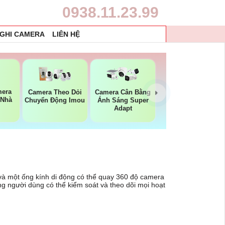
0938.11.23.99
 GHI CAMERA
LIÊN HỆ
mera
Camera Theo Dỏi
Camera Cân Bằng
 Nhà
Chuyển Động Imou
Ánh Sáng Super
Adapt
 và một ống kính di động có thể quay 360 độ camera
g người dùng có thể kiểm soát và theo dõi mọi hoạt