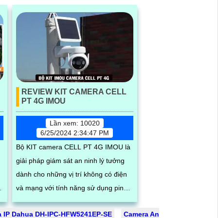
REVIEW KIT CAMERA CELL
PT 4G IMOU
Lần xem: 10020
6/25/2024 2:34:47 PM
Bộ KIT camera CELL PT 4G IMOU là
giải pháp giám sát an ninh lý tưởng
dành cho những vị trí không có điện
và mạng với tính năng sử dụng pin
năng lượng mặt trời và sim 4G. Ngoài
 IP Dahua DH-IPC-HFW5241EP-SE
Camera An
ra...