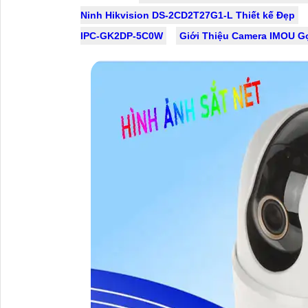
Ninh Hikvision DS-2CD2T27G1-L Thiết kế Đẹp
sắc nét lên đến 2k với ống kính kép
IPC-GK2DP-5C0W
Giới Thiệu Camera IMOU 