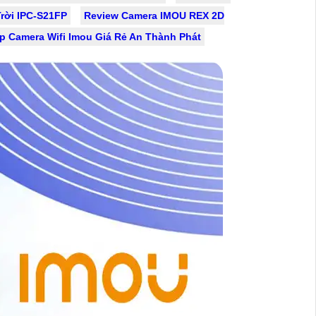
rời IPC-S21FP
Review Camera IMOU REX 2D
p Camera Wifi Imou Giá Rẻ An Thành Phát