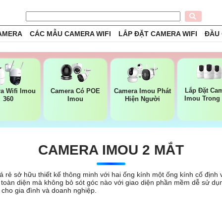
CAMERA
CÁC MẪU CAMERA WIFI
LẮP ĐẶT CAMERA WIFI
ĐẦU
Lắp Đặt Ca
a Wifi Imou
Camera Có POE
Camera Imou Phát
Imou Trong
360
Imou
Hiện Người
CAMERA IMOU 2 MẮT
 rẻ sở hữu thiết kế thông minh với hai ống kính một ống kính cố định
t toàn diện mà không bỏ sót góc nào với giao diện phần mềm dễ sử dụn
 cho gia đình và doanh nghiệp.