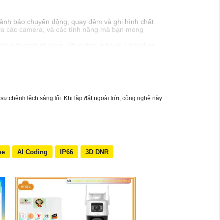
cảnh báo chuyển động, quay đêm và ghi hình chất
iữa các camera, và các tính năng mà bạn mong
 sát một cách rõ ràng. Đồng thời, hãy an Tâm rằng
đủ lớn và ổn định để camera hoạt động hiệu quả. 🆘
a từ xa. Xác định cài đặt cần thiết như cảnh báo
n Tâm hoạt động ổn định. Kiểm tra xem camera có
 chênh lệch sáng tối. Khi lắp đặt ngoài trời, công nghệ này
me
AI Coding
IP66
3D DNR