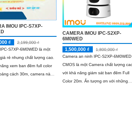
A IMOU IPC-S7XP-
ED
CAMERA IMOU IPC-S2XP-
6M0WED
000 ₫
2,199,000 ₫
IPC-S7XP-6M0WED là một
1,500,000 ₫
1,800,000 ₫
Camera an ninh IPC-S2XP-6M0WED
giá rẻ nhưng chất lượng cao.
CMOS là một Camera chất lượng ca
năng xem ban đêm full color
với khả năng giám sát ban đêm Full
hoảng cách 30m, camera này
Color 20m. Ấn tượng ơn với những
 hình ảnh sắc nét và chất
thông số là camera này có thể tái tạo
t ngay cả trong điều kiện ánh
màu sắc...
u