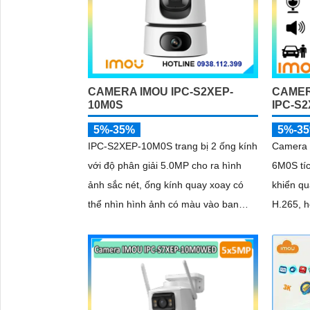
CAMERA IMOU IPC-S2XEP-
CAMER
10M0S
IPC-S
5%-35%
5%-3
IPC-S2XEP-10M0S trang bị 2 ống kính
Camera 
với độ phân giải 5.0MP cho ra hình
6M0S tíc
ảnh sắc nét, ống kính quay xoay có
khiển qu
thể nhìn hình ảnh có màu vào ban
H.265, h
'
đêm, tích hợp micro và loa giúp đàm
chế độ b
thoại 2 chiều, trang bị cổng LAN cắm
người, t
mạng trực tiếp nâng cao độ ổn định
và cảnh 
chỉnh, l