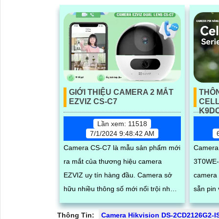
GIỚI THIỆU CAMERA 2 MẮT
THÔ
EZVIZ CS-C7
CELL
K9DC
Lần xem: 11518
7/1/2024 9:48:42 AM
Camera CS-C7 là mẫu sản phẩm mới
Camera
ra mắt của thương hiệu camera
3T0WE-V
EZVIZ uy tín hàng đầu. Camera sở
camera A
hữu nhiều thông số mới nổi trội như
sẵn pin
khả năng quay xoay ngoài trời, chống
trời trong 
Thông Tin:
Camera Hikvision DS-2CD2126G2-I
nước, quay xoay 360, độ phân giải
thông số