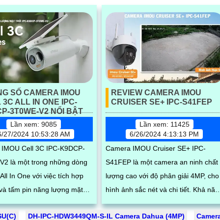
NG SỐ CAMERA IMOU
REVIEW CAMERA IMOU
 3C ALL IN ONE IPC-
CRUISER SE+ IPC-S41FEP
P-3T0WE-V2 NỔI BẬT
Lần xem: 9085
Lần xem: 11425
6/27/2024 10:53:28 AM
6/26/2024 4:13:13 PM
 IMOU Cell 3C IPC-K9DCP-
Camera IMOU Cruiser SE+ IPC-
2 là một trong những dòng
S41FEP là một camera an ninh chất
ll In One với việc tích hợp
lượng cao với độ phân giải 4MP, cho
 và tấm pin năng lượng mặt
hình ảnh sắc nét và chi tiết. Khả năng
bộ sản phẩm. Với những
quay xoay 360 cùng chống nước và
SU(C)
DH-IPC-HDW3449QM-S-IL Camera Dahua (4MP)
Camera
...
bụi bẩn...