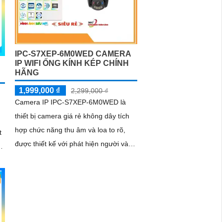
IPC-S7XEP-6M0WED CAMERA
IP WIFI ỐNG KÍNH KÉP CHÍNH
HÃNG
1,999,000 ₫
2,299,000 ₫
Camera IP IPC-S7XEP-6M0WED là
thiết bị camera giá rẻ không dây tích
hợp chức năng thu âm và loa to rõ,
t
được thiết kế với phát hiện người và
chống ngược sáng HDR. Hình ảnh rõ
nét...