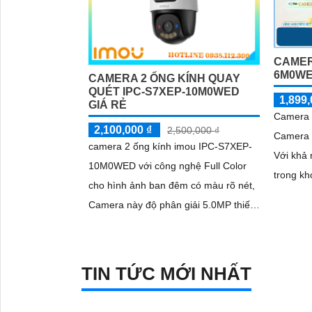
CAMER
6M0W
CAMERA 2 ỐNG KÍNH QUAY
QUÉT IPC-S7XEP-10M0WED
1,899,
GIÁ RẺ
Camera 
2,100,000 ₫
2,500,000 ₫
Camera 
camera 2 ống kính imou IPC-S7XEP-
Với khả 
10M0WED với công nghệ Full Color
trong k
cho hình ảnh ban đêm có màu rõ nét,
mang lại
Camera này độ phân giải 5.0MP thiết
lượng tố
kế IP Wifi trang bị giám sát ban đêm...
sáng yế
TIN TỨC MỚI NHẤT