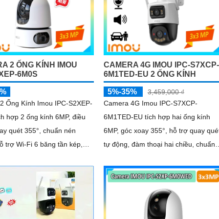
A 2 ỐNG KÍNH IMOU
CAMERA 4G IMOU IPC-S7XCP-
2XEP-6M0S
6M1TED-EU 2 ỐNG KÍNH
5%
5%-35%
3,459,000 ₫
2 Ống Kính Imou IPC-S2XEP-
Camera 4G Imou IPC-S7XCP-
h hợp 2 ống kính 6MP, điều
6M1TED-EU tích hợp hai ống kính
ay quét 355°, chuẩn nén
6MP, góc xoay 355°, hỗ trợ quay qué
ỗ trợ Wi-Fi 6 băng tần kép,
tự động, đàm thoại hai chiều, chuẩn
an đêm thông minh, phát hiện
nén H.265, đèn LED kép, phát hiện
hú cưng, âm thanh bất thường
thông minh IMOU SENSE, báo động
báo bằng còi và đèn tùy
còi 110dB
ưu trữ đến 512GB