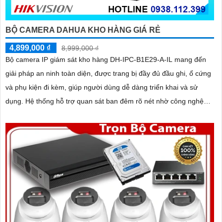
BỘ CAMERA DAHUA KHO HÀNG GIÁ RẺ
4,899,000 ₫
8,999,000 ₫
Bộ camera IP giám sát kho hàng DH-IPC-B1E29-A-IL mang đến
giải pháp an ninh toàn diện, được trang bị đầy đủ đầu ghi, ổ cứng
và phụ kiện đi kèm, giúp người dùng dễ dàng triển khai và sử
dụng. Hệ thống hỗ trợ quan sát ban đêm rõ nét nhờ công nghệ
hồng ngoại kết hợp đèn LED ánh sáng trắng, cùng khả năng phát
hiện chuyển động thông minh, giúp đảm bảo an toàn tuyệt đối cho
khu vực kho hàng