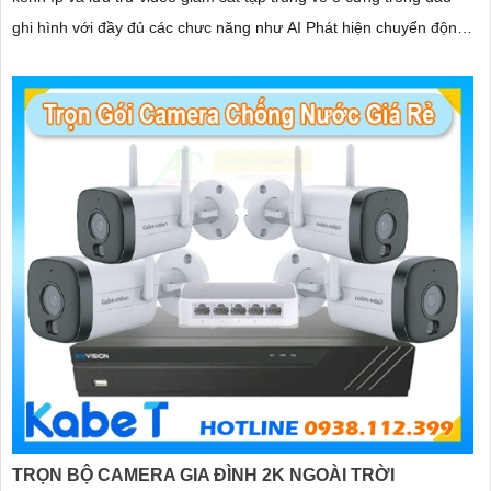
ghi hình với đầy đủ các chưc năng như AI Phát hiện chuyển động,
đàm thoại âm thanh 2 chiều và giám sát có màu vào ban đêm
TRỌN BỘ CAMERA GIA ĐÌNH 2K NGOÀI TRỜI