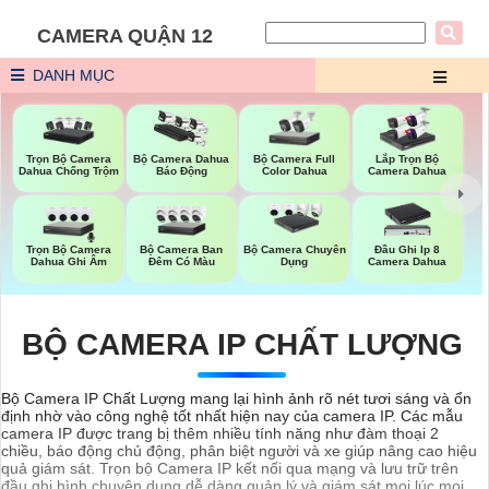
CAMERA QUẬN 12
DANH MỤC
Trọn Bộ Camera
Bộ Camera Full
Bộ Camera Dahua
Lắp Trọn Bộ
Dahua Chống Trộm
Color Dahua
Báo Động
Camera Dahua
Trọn Bộ Camera
Bộ Camera Ban
Bộ Camera Chuyên
Đầu Ghi Ip 8
Dahua Ghi Âm
Đêm Có Màu
Dụng
Camera Dahua
BỘ CAMERA IP CHẤT LƯỢNG
Bộ Camera IP Chất Lượng mang lại hình ảnh rõ nét tươi sáng và ổn
định nhờ vào công nghệ tốt nhất hiện nay của camera IP. Các mẫu
camera IP được trang bị thêm nhiều tính năng như đàm thoại 2
chiều, báo động chủ động, phân biệt người và xe giúp nâng cao hiệu
quả giám sát. Trọn bộ Camera IP kết nối qua mạng và lưu trữ trên
đầu ghi hình chuyên dụng dễ dàng quản lý và giám sát mọi lúc mọi