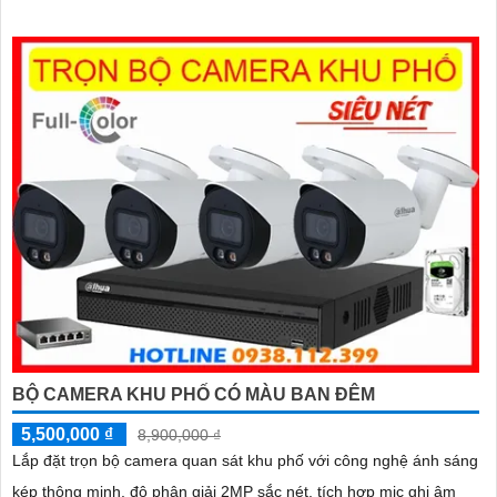
cấp hình ảnh rõ nét chất lượng cao cho người dùng với bộ
camera camera IP Dahua bảo vệ an ninh cho xưởng sản xuất
tuyệt đối.
BỘ CAMERA KHU PHỐ CÓ MÀU BAN ĐÊM
5,500,000 ₫
8,900,000 ₫
Lắp đặt trọn bộ camera quan sát khu phố với công nghệ ánh sáng
kép thông minh, độ phân giải 2MP sắc nét, tích hợp mic ghi âm