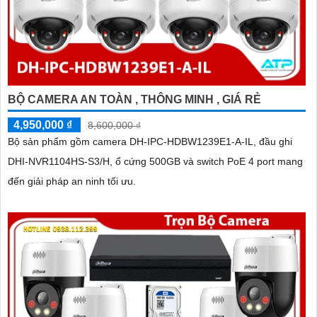
BỘ CAMERA AN TOÀN , THÔNG MINH , GIÁ RẺ
4,950,000 ₫
8,600,000 ₫
Bộ sản phẩm gồm camera DH-IPC-HDBW1239E1-A-IL, đầu ghi
DHI-NVR1104HS-S3/H, ổ cứng 500GB và switch PoE 4 port mang
đến giải pháp an ninh tối ưu.