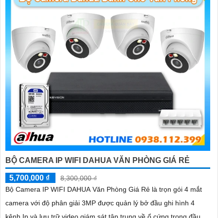
biết để được tư vấn chi tiết hơn. Chúc bạn thành công!
'
BỘ CAMERA IP WIFI DAHUA VĂN PHÒNG GIÁ RẺ
5,700,000 ₫
8,300,000 ₫
Bộ Camera IP WIFI DAHUA Văn Phòng Giá Rẻ là trọn gói 4 mắt
camera với độ phân giải 3MP được quản lý bở đầu ghi hình 4
kênh Ip và lưu trữ video giám sát tập trung về ổ cứng trong đầu