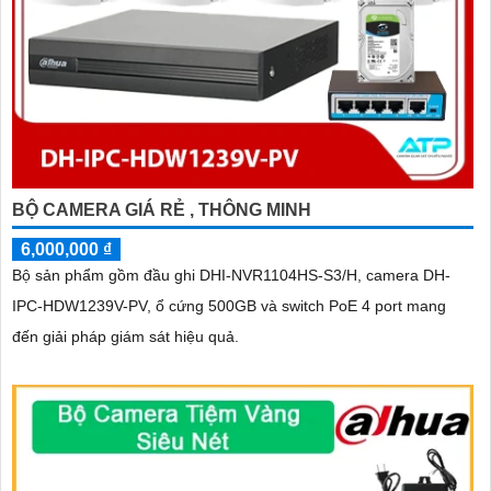
BỘ CAMERA GIÁ RẺ , THÔNG MINH
6,000,000 ₫
Bộ sản phẩm gồm đầu ghi DHI-NVR1104HS-S3/H, camera DH-
IPC-HDW1239V-PV, ổ cứng 500GB và switch PoE 4 port mang
đến giải pháp giám sát hiệu quả.