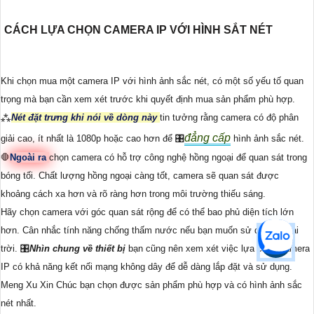
CÁCH LỰA CHỌN CAMERA IP VỚI HÌNH SẮT NÉT
Khi chọn mua một camera IP với hình ảnh sắc nét, có một số yếu tố quan
trọng mà bạn cần xem xét trước khi quyết định mua sản phẩm phù hợp.
⁂
Nét đặt trưng khi nói về dòng này
tin tưởng rằng camera có độ phân
đẳng cấp
giải cao, ít nhất là 1080p hoặc cao hơn để 🎛
hình ảnh sắc nét.
🛑
Ngoài ra
chọn camera có hỗ trợ công nghệ hồng ngoại để quan sát trong
bóng tối. Chất lượng hồng ngoại càng tốt, camera sẽ quan sát được
khoảng cách xa hơn và rõ ràng hơn trong môi trường thiếu sáng.
Hãy chọn camera với góc quan sát rộng để có thể bao phủ diện tích lớn
hơn. Cân nhắc tính năng chống thấm nước nếu bạn muốn sử dụng ngoài
trời. 🎛
Nhìn chung về thiết bị
bạn cũng nên xem xét việc lựa chọn camera
IP có khả năng kết nối mạng không dây để dễ dàng lắp đặt và sử dụng.
Meng Xu Xin Chúc bạn chọn được sản phẩm phù hợp và có hình ảnh sắc
nét nhất.