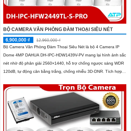
BỘ CAMERA VĂN PHÒNG ĐÀM THOẠI SIÊU NÉT
6,900,000 ₫
12,960,000 ₫
Bộ Camera Văn Phòng Đàm Thoại Siêu Nét là bộ 4 Camera IP
Dome 4MP DAHUA DH-IPC-HDW1439V-PV mang lại hình ảnh sắc
nét nhờ độ phân giải 2560×1440, hỗ trợ chống ngược sáng WDR
120dB, tự động cân bằng trắng, chống nhiễu 3D-DNR. Tích hợp
loa, mic đàm thoại hai chiều, chiếu sáng kép LED ánh sáng ấm và
hồng ngoại 30m, cùng tính năng phát hiện con người, giúp giám
sát hiệu quả ngày đêm