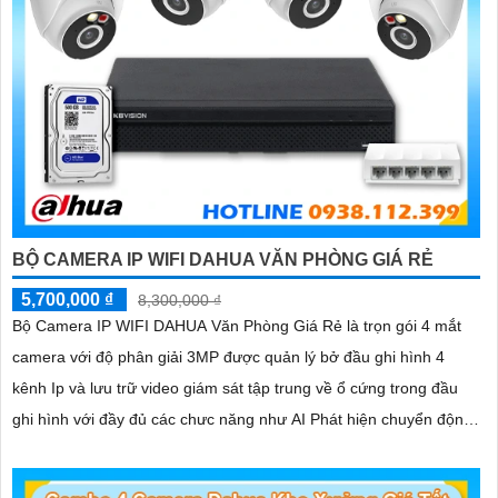
BỘ CAMERA IP WIFI DAHUA VĂN PHÒNG GIÁ RẺ
5,700,000 ₫
8,300,000 ₫
Bộ Camera IP WIFI DAHUA Văn Phòng Giá Rẻ là trọn gói 4 mắt
camera với độ phân giải 3MP được quản lý bở đầu ghi hình 4
kênh Ip và lưu trữ video giám sát tập trung về ổ cứng trong đầu
ghi hình với đầy đủ các chưc năng như AI Phát hiện chuyển động,
đàm thoại âm thanh 2 chiều và giám sát có màu vào ban đêm