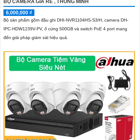
BỘ CAMERA GIÁ RẺ , THÔNG MINH
6,000,000 ₫
Bộ sản phẩm gồm đầu ghi DHI-NVR1104HS-S3/H, camera DH-
IPC-HDW1239V-PV, ổ cứng 500GB và switch PoE 4 port mang
đến giải pháp giám sát hiệu quả.