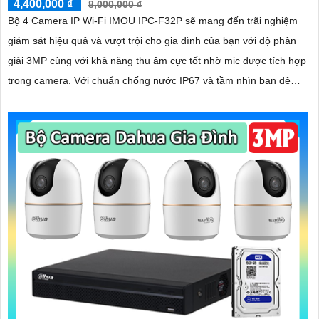
4,400,000 ₫
8,000,000 ₫
Bộ 4 Camera IP Wi-Fi IMOU IPC-F32P sẽ mang đến trãi nghiệm
giám sát hiệu quả và vượt trội cho gia đình của bạn với độ phân
giải 3MP cùng với khả năng thu âm cực tốt nhờ mic được tích hợp
trong camera. Với chuẩn chống nước IP67 và tầm nhìn ban đêm
lên tới 30m giúp giám sát ngoài trời vượt trội cả ngày lẫn đêm