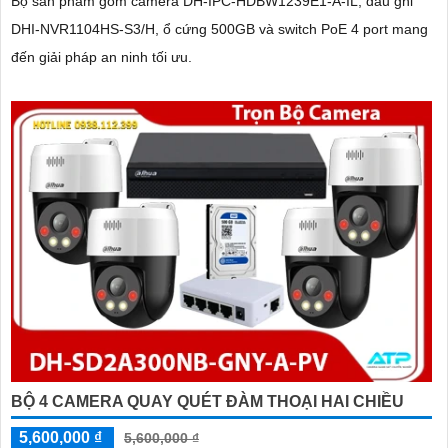
Bộ sản phẩm gồm camera DH-IPC-HDBW1239E1-A-IL, đầu ghi
DHI-NVR1104HS-S3/H, ổ cứng 500GB và switch PoE 4 port mang
đến giải pháp an ninh tối ưu.
BỘ 4 CAMERA QUAY QUÉT ĐÀM THOẠI HAI CHIỀU
5,600,000 ₫
5,600,000 ₫