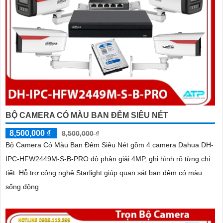
BỘ CAMERA CÓ MÀU BAN ĐÊM SIÊU NÉT
8,500,000 ₫
8,500,000 ₫
Bộ Camera Có Màu Ban Đêm Siêu Nét gồm 4 camera Dahua DH-
IPC-HFW2449M-S-B-PRO độ phân giải 4MP, ghi hình rõ từng chi
tiết. Hỗ trợ công nghệ Starlight giúp quan sát ban đêm có màu
sống động