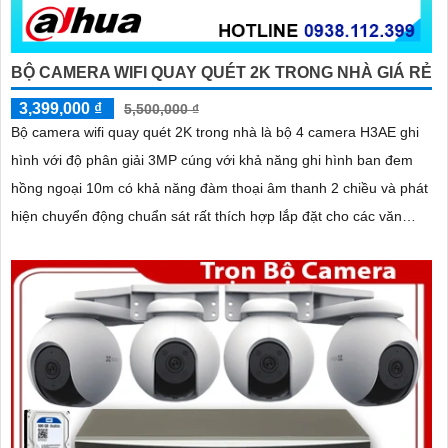
BỘ CAMERA WIFI QUAY QUÉT 2K TRONG NHÀ GIÁ RẺ
3,399,000 ₫
5,500,000 ₫
Bộ camera wifi quay quét 2K trong nhà là bộ 4 camera H3AE ghi
hình với độ phân giải 3MP cúng với khả năng ghi hình ban đem
hồng ngoại 10m có khả năng đàm thoại âm thanh 2 chiều và phát
hiện chuyển động chuẩn sát rất thích hợp lắp đặt cho các văn
phòng, gia đình, những vị trí giám sát yêu cầu camera vừa có thể
giám sát đêm vừa có thể đàm thoại được âm thanh 2 chiều.