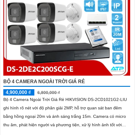
BỘ 4 CAMERA NGOÀI TRỜI GIÁ RẺ
4,900,000 ₫
6,800,000 ₫
Bộ 4 Camera Ngoài Trời Giá Rẻ HIKVISION DS-2CD1021G2-LIU
ghi hình rõ nét với độ phân giải 2MP, hỗ trợ quan sát ban đêm
bằng hồng ngoại 20m và ánh sáng trắng 15m. Camera có micro
thu âm, phát hiện người và phương tiện, xử lý hình ảnh tốt với
chống ngược sáng DWDR, BLC, giảm nhiễu 3D DNR