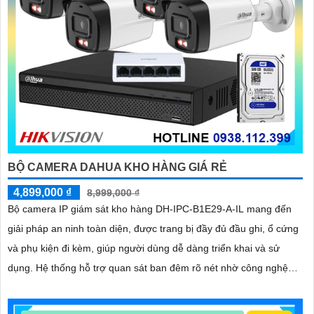
BỘ CAMERA DAHUA KHO HÀNG GIÁ RẺ
4,899,000 ₫
8,999,000 ₫
Bộ camera IP giám sát kho hàng DH-IPC-B1E29-A-IL mang đến
giải pháp an ninh toàn diện, được trang bị đầy đủ đầu ghi, ổ cứng
và phụ kiện đi kèm, giúp người dùng dễ dàng triển khai và sử
dụng. Hệ thống hỗ trợ quan sát ban đêm rõ nét nhờ công nghệ
hồng ngoại kết hợp đèn LED ánh sáng trắng, cùng khả năng phát
hiện chuyển động thông minh, giúp đảm bảo an toàn tuyệt đối cho