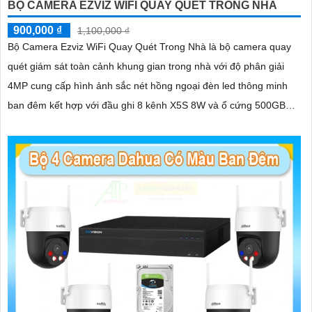
BỘ CAMERA EZVIZ WIFI QUAY QUÉT TRONG NHÀ
biết để được tư vấn chi tiết hơn. Chúc bạn thành công!
900,000 ₫
1,100,000 ₫
Bộ Camera Ezviz WiFi Quay Quét Trong Nhà là bộ camera quay
quét giám sát toàn cảnh khung gian trong nhà với độ phân giải
4MP cung cấp hình ảnh sắc nét hồng ngoại đèn led thông minh
ban đêm kết hợp với đầu ghi 8 kênh X5S 8W và ổ cứng 500GB
giúp lưu trũ dữ liệu lâu dài
'