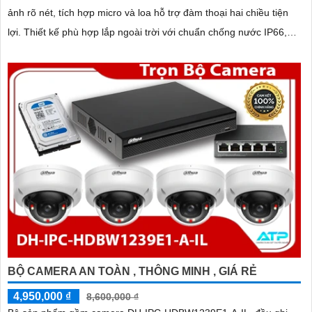
ảnh rõ nét, tích hợp micro và loa hỗ trợ đàm thoại hai chiều tiện
lợi. Thiết kế phù hợp lắp ngoài trời với chuẩn chống nước IP66,
hoạt động bền bỉ trong mọi điều kiện thời tiết
BỘ CAMERA AN TOÀN , THÔNG MINH , GIÁ RẺ
4,950,000 ₫
8,600,000 ₫