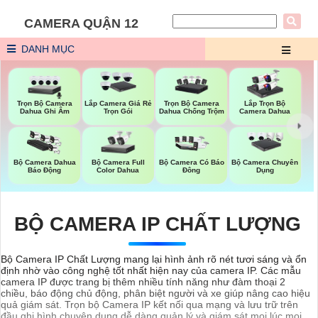
CAMERA QUẬN 12
DANH MỤC
Trọn Bộ Camera
Trọn Bộ Camera
Lắp Camera Giá Rẻ
Lắp Trọn Bộ
Dahua Ghi Âm
Dahua Chống Trộm
Trọn Gói
Camera Dahua
Bộ Camera Full
Bộ Camera Dahua
Bộ Camera Có Báo
Bộ Camera Chuyên
Color Dahua
Báo Động
Đông
Dụng
BỘ CAMERA IP CHẤT LƯỢNG
Bộ Camera IP Chất Lượng mang lại hình ảnh rõ nét tươi sáng và ổn
định nhờ vào công nghệ tốt nhất hiện nay của camera IP. Các mẫu
camera IP được trang bị thêm nhiều tính năng như đàm thoại 2
chiều, báo động chủ động, phân biệt người và xe giúp nâng cao hiệu
quả giám sát. Trọn bộ Camera IP kết nối qua mạng và lưu trữ trên
đầu ghi hình chuyên dụng dễ dàng quản lý và giám sát mọi lúc mọi