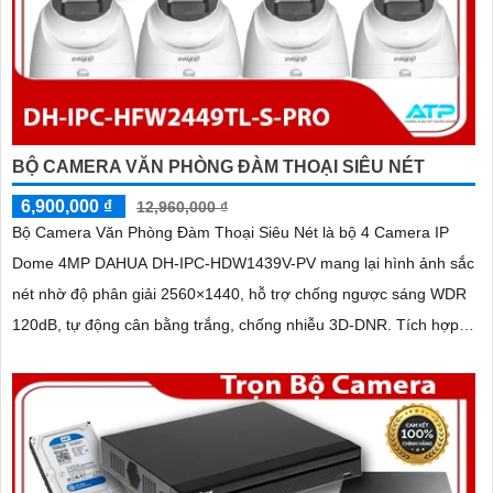
BỘ CAMERA VĂN PHÒNG ĐÀM THOẠI SIÊU NÉT
6,900,000 ₫
12,960,000 ₫
Bộ Camera Văn Phòng Đàm Thoại Siêu Nét là bộ 4 Camera IP
Dome 4MP DAHUA DH-IPC-HDW1439V-PV mang lại hình ảnh sắc
nét nhờ độ phân giải 2560×1440, hỗ trợ chống ngược sáng WDR
120dB, tự động cân bằng trắng, chống nhiễu 3D-DNR. Tích hợp
loa, mic đàm thoại hai chiều, chiếu sáng kép LED ánh sáng ấm và
hồng ngoại 30m, cùng tính năng phát hiện con người, giúp giám
sát hiệu quả ngày đêm