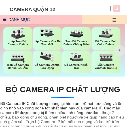
CAMERA QUẬN 12
DANH MỤC
Trọn Bộ Camera
Bộ Camera Full
Lắp Trọn Bộ
Lắp Camera Giá Rẻ
Dahua Chống Trộm
Color Dahua
Camera Dahua
Trọn Gói
Trọn Bộ Camera
Bộ Camera Ngoài
Lắp Camera
Bộ Camera Dahua
Dahua Ghi Âm
Trời
Vantech Trọn Bộ
Báo Động
BỘ CAMERA IP CHẤT LƯỢNG
Bộ Camera IP Chất Lượng mang lại hình ảnh rõ nét tươi sáng và ổn
định nhờ vào công nghệ tốt nhất hiện nay của camera IP. Các mẫu
camera IP được trang bị thêm nhiều tính năng như đàm thoại 2
chiều, báo động chủ động, phân biệt người và xe giúp nâng cao hiệu
quả giám sát. Trọn bộ Camera IP kết nối qua mạng và lưu trữ trên
đầu ghi hình chuyên dụng dễ dàng quản lý và giám sát mọi lúc mọi