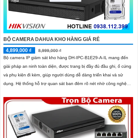
BỘ CAMERA DAHUA KHO HÀNG GIÁ RẺ
4,899,000 ₫
8,999,000 ₫
Bộ camera IP giám sát kho hàng DH-IPC-B1E29-A-IL mang đến
giải pháp an ninh toàn diện, được trang bị đầy đủ đầu ghi, ổ cứng
và phụ kiện đi kèm, giúp người dùng dễ dàng triển khai và sử
dụng. Hệ thống hỗ trợ quan sát ban đêm rõ nét nhờ công nghệ
hồng ngoại kết hợp đèn LED ánh sáng trắng, cùng khả năng phát
hiện chuyển động thông minh, giúp đảm bảo an toàn tuyệt đối cho
khu vực kho hàng