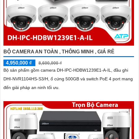
BỘ CAMERA AN TOÀN , THÔNG MINH , GIÁ RẺ
4,950,000 ₫
8,600,000 ₫
Bộ sản phẩm gồm camera DH-IPC-HDBW1239E1-A-IL, đầu ghi
DHI-NVR1104HS-S3/H, ổ cứng 500GB và switch PoE 4 port mang
đến giải pháp an ninh tối ưu.