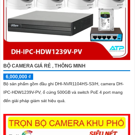
BỘ CAMERA GIÁ RẺ , THÔNG MINH
6,000,000 ₫
Bộ sản phẩm gồm đầu ghi DHI-NVR1104HS-S3/H, camera DH-
IPC-HDW1239V-PV, ổ cứng 500GB và switch PoE 4 port mang
đến giải pháp giám sát hiệu quả.