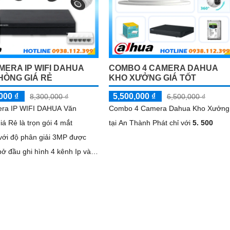
MERA IP WIFI DAHUA
COMBO 4 CAMERA DAHUA
HÒNG GIÁ RẺ
KHO XƯỞNG GIÁ TỐT
000 ₫
5,500,000 ₫
8,300,000 ₫
6,500,000 ₫
ra IP WIFI DAHUA Văn
Combo 4 Camera Dahua Kho Xưởng
á Rẻ là trọn gói 4 mắt
tại An Thành Phát chỉ với
5. 500
với độ phân giải 3MP được
bở đầu ghi hình 4 kênh Ip và
video giám sát tập trung về ổ
ng đầu ghi hình với đầy đủ
 năng như AI Phát hiện
động, đàm thoại âm thanh 2
 giám sát có màu vào ban