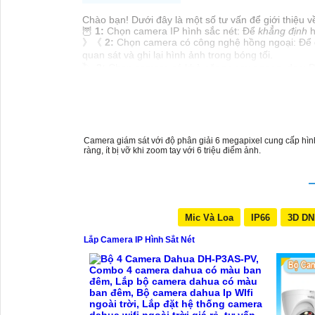
Chào bạn! Dưới đây là một số tư vấn để giới thiệu 
🦉
1:
Chọn camera IP hình sắc nét: Để
khẳng định
h
》《
2:
Chọn camera có công nghệ hồng ngoại: Để q
quan sát và ghi lại hình ảnh trong bóng tối.
🏷
3:
Chọn camera có khả năng xoay ngang, dọc: Để
dụng điều khiển.
🗨️
4:
Cài đặt và cấu hình dễ dàng: Chọn camera IP c
》《
5:
Tính năng chống phá hoại: Chọn camera có t
Hy vọng những tư vấn trên sẽ giúp bạn lựa chọn đư
câu hỏi nào khác, vui lòng cho biết để được tư vấn 
Camera giám sát với độ phân giải 6 megapixel cung cấp hình 
ràng, ít bị vỡ khi zoom tay với 6 triệu điểm ảnh.
Mic Và Loa
IP66
3D D
Lắp Camera IP Hình Sắt Nét