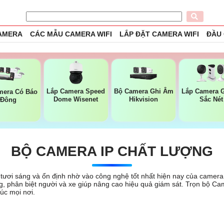
CAMERA
CÁC MẪU CAMERA WIFI
LẮP ĐẶT CAMERA WIFI
ĐẦU
Lắp Camera Speed
Bộ Camera Ghi Âm
Lắp Camera G
mera Có Báo
Dome Wisenet
Hikvision
Sắc Nét
Đông
BỘ CAMERA IP CHẤT LƯỢNG
tươi sáng và ổn định nhờ vào công nghệ tốt nhất hiện nay của camera
, phân biệt người và xe giúp nâng cao hiệu quả giám sát. Trọn bộ Cam
úc mọi nơi.