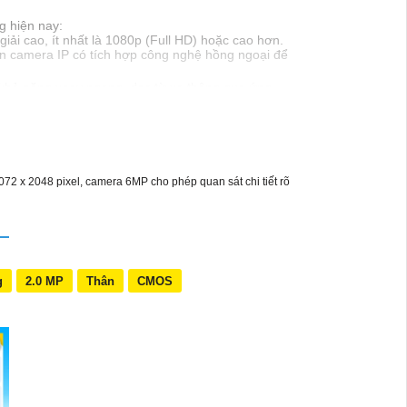
g hiện nay:
iải cao, ít nhất là 1080p (Full HD) hoặc cao hơn.
n camera IP có tích hợp công nghệ hồng ngoại để
khả năng xoay ngang, dọc từ xa thông qua ứng
iệc lắp đặt và sử dụng thuận tiện.
ôi trường khắc nghiệt.
 của mình. Nếu cần thêm thông tin hoặc có bất kỳ
072 x 2048 pixel, camera 6MP cho phép quan sát chi tiết rõ
g
2.0 MP
Thân
CMOS