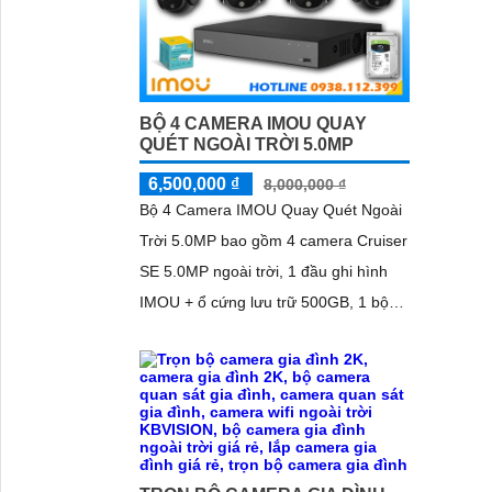
đêm
BỘ 4 CAMERA IMOU QUAY
QUÉT NGOÀI TRỜI 5.0MP
6,500,000 ₫
8,000,000 ₫
Bộ 4 Camera IMOU Quay Quét Ngoài
Trời 5.0MP bao gồm 4 camera Cruiser
SE 5.0MP ngoài trời, 1 đầu ghi hình
IMOU + ổ cứng lưu trữ 500GB, 1 bộ
chia tín hiệu chuyên dụng cho camera