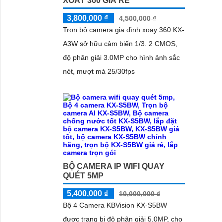
XOAY 360 GIÁ RẺ
3,800,000 ₫
4,500,000 ₫
Trọn bộ camera gia đình xoay 360 KX-
A3W sở hữu cảm biến 1/3. 2 CMOS,
độ phân giải 3.0MP cho hình ảnh sắc
nét, mượt mà 25/30fps
BỘ CAMERA IP WIFI QUAY
QUÉT 5MP
5,400,000 ₫
10,000,000 ₫
Bộ 4 Camera KBVision KX-S5BW
được trang bị độ phân giải 5.0MP, cho