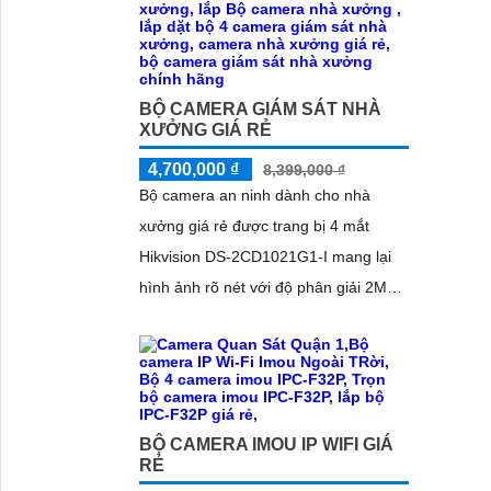
ngoại kết hợp đèn LED ánh sáng
trắng, cùng khả năng phát hiện
chuyển động thông minh, giúp đảm
BỘ CAMERA GIÁM SÁT NHÀ
bảo an toàn tuyệt đối cho khu vực kho
XƯỞNG GIÁ RẺ
hàng
4,700,000 ₫
8,399,000 ₫
Bộ camera an ninh dành cho nhà
xưởng giá rẻ được trang bị 4 mắt
Hikvision DS-2CD1021G1-I mang lại
hình ảnh rõ nét với độ phân giải 2MP.
Chuẩn nén hình ảnh
H.265+/H.265/H.264+/H
BỘ CAMERA IMOU IP WIFI GIÁ
RẺ