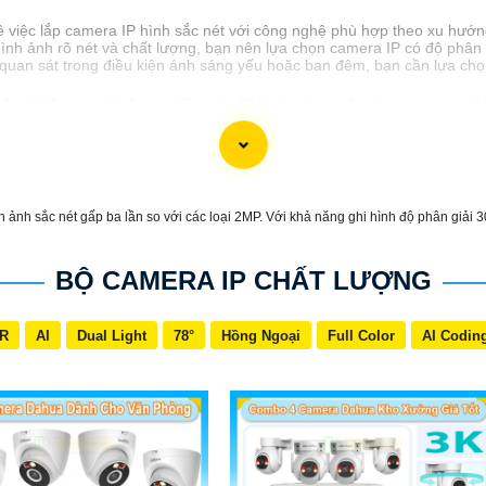
về việc lắp camera IP hình sắc nét với công nghệ phù hợp theo xu hướn
ình ảnh rõ nét và chất lượng, bạn nên lựa chọn camera IP có độ phân g
uan sát trong điều kiện ánh sáng yếu hoặc ban đêm, bạn cần lựa chọ
 có thể quan sát được nhiều góc độ khác nhau, nên chọn camera có 
ó giao diện dễ sử dụng, dễ cấu hình và kết nối với hệ thống mạng để v
ính năng chống phá hoại, chống thấm nước để bảo vệ thiết bị trong m
ợc camera IP hình sắc nét với công nghệ phù hợp cho nhu cầu sử dụng
chi tiết hơn. Chúc bạn thành công!
ảnh sắc nét gấp ba lần so với các loại 2MP. Với khả năng ghi hình độ phân giải 3
BỘ CAMERA IP CHẤT LƯỢNG
NR
AI
Dual Light
78°
Hồng Ngoại
Full Color
AI Codin