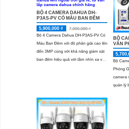
BỘ 4 CAMERA DAHUA DH-
P3AS-PV CÓ MÀU BAN ĐÊM
5,900,000 ₫
7,000,000 ₫
Bộ 4 Camera Dahua DH-P3AS-PV Có
BỘ CA
Màu Ban Đêm với độ phân giải cao lên
VĂN P
đến 3MP cùng với khả năng giám sát
5,700,
ban đêm hiệu quả với tầm nhìn xa vào
Bộ Came
ban đêm lên đến 30m bên cạnh đó là
Phòng Gi
khả năng giúp đàm thoại âm thanh 2
camera 
chiều và báo động răng de chủ động
quản lý 
khi phát hiện xâm nhập
lưu trữ 
'
cứng tro
các chưc
chuyển 
chiều và