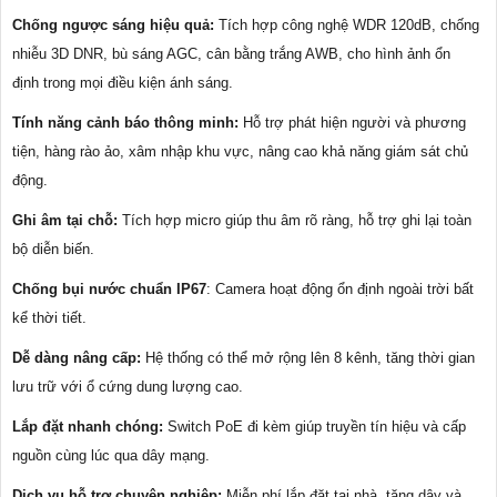
Chống ngược sáng hiệu quả:
Tích hợp công nghệ WDR 120dB, chống
nhiễu 3D DNR, bù sáng AGC, cân bằng trắng AWB, cho hình ảnh ổn
định trong mọi điều kiện ánh sáng.
Tính năng cảnh báo thông minh:
Hỗ trợ phát hiện người và phương
tiện, hàng rào ảo, xâm nhập khu vực, nâng cao khả năng giám sát chủ
động.
Ghi âm tại chỗ:
Tích hợp micro giúp thu âm rõ ràng, hỗ trợ ghi lại toàn
bộ diễn biến.
Chống bụi nước chuẩn IP67
: Camera hoạt động ổn định ngoài trời bất
kể thời tiết.
Dễ dàng nâng cấp:
Hệ thống có thể mở rộng lên 8 kênh, tăng thời gian
lưu trữ với ổ cứng dung lượng cao.
Lắp đặt nhanh chóng:
Switch PoE đi kèm giúp truyền tín hiệu và cấp
nguồn cùng lúc qua dây mạng.
Dịch vụ hỗ trợ chuyên nghiệp:
Miễn phí lắp đặt tại nhà, tặng dây và