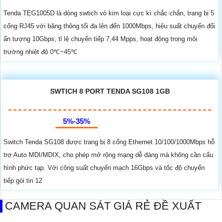
Tenda TEG1005D là dòng swtich vỏ kim loại cực kì chắc chắn, trang bị 5
cổng RJ45 với băng thông tối đa lên đến 1000Mbps, hiệu suất chuyển đổi
ấn tượng 10Gbps, tỉ lệ chuyển tiếp 7,44 Mpps, hoạt động trong môi
trường nhiệt độ 0℃~45℃
SWTICH 8 PORT TENDA SG108 1GB
5%-35%
Switch Tenda SG108 được trang bị 8 cổng Ethernet 10/100/1000Mbps hỗ
trợ Auto MDI/MDIX, cho phép mở rộng mạng dễ dàng mà không cần cấu
hình phức tạp. Với công suất chuyển mạch 16Gbps và tốc độ chuyển
tiếp gói tin 12
CAMERA QUAN SÁT GIÁ RẺ ĐỀ XUẤT