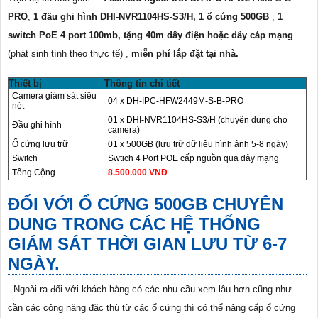
PRO
,
1 đầu ghi hình DHI-NVR1104HS-S3/H,
1 ổ cứng 500GB
,
1
switch PoE 4 port 100mb, tặng 40m dây điện hoặc dây cáp mạng
(phát sinh tính theo thực tế) ,
miễn phí lắp đặt tại nhà.
Thiết bị
Thông tin chi tiết
Camera giám sát siêu
04 x DH-IPC-HFW2449M-S-B-PRO
nét
01 x DHI-NVR1104HS-S3/H (chuyên dụng cho
Đầu ghi hình
camera)
Ổ cứng lưu trữ
01 x 500GB (lưu trữ dữ liệu hình ảnh 5-8 ngày)
Switch
Swtich 4 Port POE cấp nguồn qua dây mạng
Tổng Cộng
8.500.000 VNĐ
ĐỐI VỚI Ổ CỨNG 500GB CHUYÊN
DUNG TRONG CÁC HỆ THỐNG
GIÁM SÁT THỜI GIAN LƯU TỪ 6-7
NGÀY.
- Ngoài ra đối với khách hàng có các nhu cầu xem lâu hơn cũng như
cần các công năng đặc thù từ các ổ cứng thì có thể nâng cấp ổ cứng