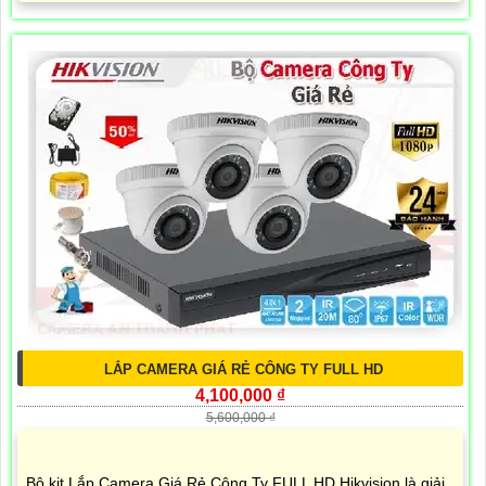
LẮP CAMERA GIÁ RẺ CÔNG TY FULL HD
4,100,000 ₫
5,600,000 ₫
Bộ kit Lắp Camera Giá Rẻ Công Ty FULL HD Hikvision là giải