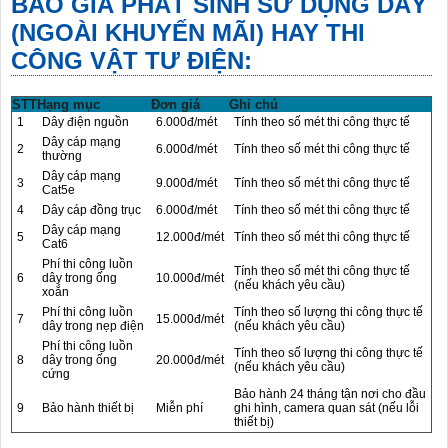
BÁO GIÁ PHÁT SINH SỬ DỤNG DÂY
(NGOÀI KHUYẾN MÃI) HAY THI
CÔNG VẬT TƯ ĐIỆN:
STT
Hạng mục
Đơn giá
Ghi chú
1
Dây điện nguồn
6.000đ/mét
Tính theo số mét thi công thực tế
Dây cáp mạng
2
6.000đ/mét
Tính theo số mét thi công thực tế
thường
Dây cáp mạng
3
9.000đ/mét
Tính theo số mét thi công thực tế
Cat5e
4
Dây cáp đồng trục
6.000đ/mét
Tính theo số mét thi công thực tế
Dây cáp mạng
5
12.000đ/mét
Tính theo số mét thi công thực tế
Cat6
Phí thi công luồn
Tính theo số mét thi công thực tế
6
dây trong ống
10.000đ/mét
(nếu khách yêu cầu)
xoắn
Phí thi công luồn
Tính theo số lượng thi công thực tế
7
15.000đ/mét
dây trong nẹp điện
(nếu khách yêu cầu)
Phí thi công luồn
Tính theo số lượng thi công thực tế
8
dây trong ống
20.000đ/mét
(nếu khách yêu cầu)
cứng
Bảo hành 24 tháng tận nơi cho đầu
9
Bảo hành thiết bị
Miễn phí
ghi hình, camera quan sát (nếu lỗi
thiết bị)