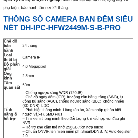
phụ kiện, bảo hành tận nơi 24 tháng.
THÔNG SỐ CAMERA BAN ĐÊM SIÊU
NÉT DH-IPC-HFW2449M-S-B-PRO
Chế độ
bảo
24 tháng
hành
Loại
Camera IP
thiết bị
Độ phân
4.0 Megapixel
giải
Ống
2.8mm
kính
Tầm
50m
quan sát
– Chống ngược sáng WDR (120dB)
– Chế độ ngày đêm (ICR), tự động cân bằng trắng (AWB), tự
động bù sáng (AGC), chống ngược sáng (BLC), chống nhiễu
(3D-DNR), LDC
Tính
– Phát hiện thông minh: Hàng rào ảo, Xâm nhập (phân biệt
năng &
người và xe), SMD Plus
hỗ trợ
– Tìm kiếm thông minh theo đối tượng khi kết hợp với đầu ghi
NVR
– Hỗ trợ khe cắm thẻ nhớ 256GB, tích hợp micro
– Chuẩn ONVIF, tên miền miễn phí SmartDDNS.TV, AutoRegister
2.0