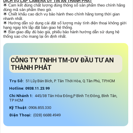
DỊCH VỤ LẮP CAMERA UY TÍN AN THÀNH PHÁT
🌟 Cam kết đúng chất lượng đúng thông số sản phẩm theo chính hãng
đúng mã sản phẩm theo gói.
🌟 Chiết khấu cao dịch vụ bảo hành theo chính hãng torng thời gian
nhanh nhất.
🌟 Hướng dẫn sử dụng cài đặt số lượng máy tính điện thoại không giới
hạng ngay khi lắp đặt bàn giao hệ thống.
🌟 Bàn giao đầy đủ báo giá, phiếu bảo hành hướng dẫn sử dụng hệ
thống sao cho mang lại ổn định nhất.
CÔNG TY TNHH TM-DV ĐẦU TƯ AN
THÀNH PHÁT
Trụ Sở:
51 Lũy Bán Bích, P. Tân Thới Hòa, Q.Tân Phú, TP.HCM
Hotline: 0938.11.23.99
Chi Nhánh 1:
445/38 Tân Hòa Đông,P Bình Trị Đông, Bình Tân,
TP HCM
Kỹ Thuật:
0906.855.330
Điện Thoại:
(028) 6688.4949