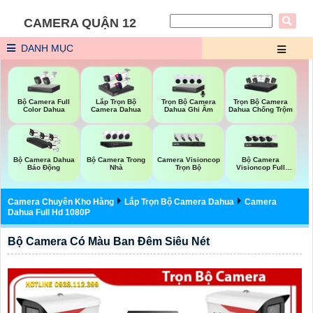
CAMERA QUẬN 12
DANH MỤC
Bộ Camera Full
Trọn Bộ Camera
Trọn Bộ Camera
Lắp Trọn Bộ
Color Dahua
Dahua Ghi Âm
Dahua Chống Trộm
Camera Dahua
Bộ Camera Trong
Camera Visioncop
Bộ Camera
Bộ Camera Dahua
Nhà
Trọn Bộ
Visioncop Full
Báo Động
Color
Camera Chuyên Kho Hàng
Lắp Trọn Bộ Camera Dahua
Camera
Dahua Full Hd 1080P
Bộ Camera Có Màu Ban Đêm Siêu Nét