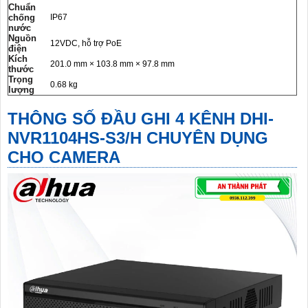
Chuẩn
chống
IP67
nước
Nguồn
12VDC, hỗ trợ PoE
điện
Kích
201.0 mm × 103.8 mm × 97.8 mm
thước
Trọng
0.68 kg
lượng
THÔNG SỐ ĐẦU GHI 4 KÊNH DHI-
NVR1104HS-S3/H CHUYÊN DỤNG
CHO CAMERA