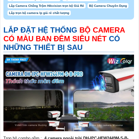
Lắp Camera Chống Trộm Hikvision trọn bộ Giá Rẻ
Bộ Camera Chuyên Dụng
Lắp trọn bộ camera Ip giá rẻ chất lượng
LẮP ĐẶT HỆ THỐNG
BỘ CAMERA
CÓ MÀU BAN ĐÊM SIÊU NÉT
CÓ
NHỮNG THIẾT BỊ SAU
Trọn bộ combo gồm :
4 camera ngoài trời DH-IPC-HFW2449M-S-B-