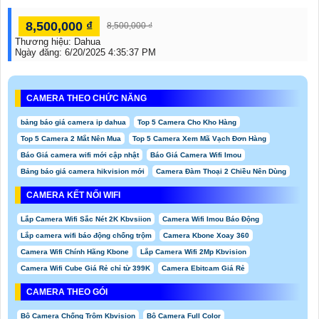
8,500,000 ₫
8,500,000 ₫
Thương hiệu:
Dahua
Ngày đăng:
6/20/2025 4:35:37 PM
CAMERA THEO CHỨC NĂNG
bảng báo giá camera ip dahua
Top 5 Camera Cho Kho Hàng
Top 5 Camera 2 Mắt Nên Mua
Top 5 Camera Xem Mã Vạch Đơn Hàng
Báo Giá camera wifi mới cập nhật
Báo Giá Camera Wifi Imou
Bảng báo giá camera hikvision mới
Camera Đàm Thoại 2 Chiều Nên Dùng
CAMERA KẾT NỐI WIFI
Lắp Camera Wifi Sắc Nét 2K Kbvsiion
Camera Wifi Imou Báo Động
Lắp camera wifi báo động chống trộm
Camera Kbone Xoay 360
Camera Wifi Chính Hãng Kbone
Lắp Camera Wifi 2Mp Kbvision
Camera Wifi Cube Giá Rẻ chỉ từ 399K
Camera Ebitcam Giá Rẻ
CAMERA THEO GÓI
Bộ Camera Chống Trộm Kbvision
Bộ Camera Full Color