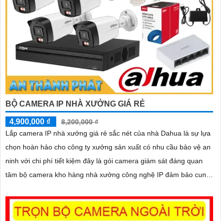
BỘ CAMERA IP NHÀ XƯỞNG GIÁ RẺ
4,900,000 ₫
8,200,000 ₫
Lắp camera IP nhà xưởng giá rẻ sắc nét của nhà Dahua là sự lựa
chọn hoàn hảo cho công ty xưởng sản xuất có nhu cầu bảo vệ an
ninh với chi phí tiết kiệm đây là gói camera giám sát đáng quan
tâm bộ camera kho hàng nhà xưởng công nghệ IP đảm bảo cung
cấp hình ảnh rõ nét chất lượng cao cho người dùng với bộ
camera camera IP Dahua bảo vệ an ninh cho xưởng sản xuất
tuyệt đối.