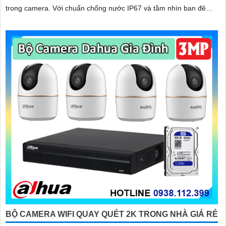
trong camera. Với chuẩn chống nước IP67 và tầm nhìn ban đêm
lên tới 30m giúp giám sát ngoài trời vượt trội cả ngày lẫn đêm
BỘ CAMERA WIFI QUAY QUÉT 2K TRONG NHÀ GIÁ RẺ