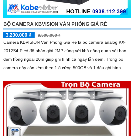
BỘ CAMERA KBVISION VĂN PHÒNG GIÁ RẺ
3,200,000 ₫
6,500,000 ₫
Camera KBVISION Văn Phòng Giá Rẻ là bộ camera analog KX-
2012S4-P có độ phân giải 2MP cùng với khả năng quan sát ban
đêm hồng ngoại 20m giúp ghi hình cả ngay lẫn đêm. Trong bộ
camera này còn kèm theo 1 ổ cứng 500GB và 1 đầu ghi hình
analog KX-7104T giúp lưu trữ video giám sát trong 7 ngày cho 4
mắt camera