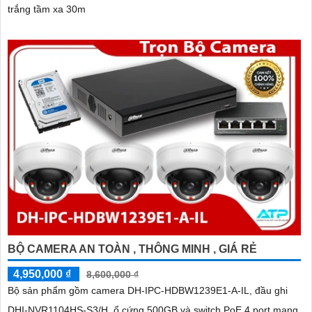
trắng tầm xa 30m
BỘ CAMERA AN TOÀN , THÔNG MINH , GIÁ RẺ
4,950,000 ₫
8,600,000 ₫
Bộ sản phẩm gồm camera DH-IPC-HDBW1239E1-A-IL, đầu ghi
DHI-NVR1104HS-S3/H, ổ cứng 500GB và switch PoE 4 port mang