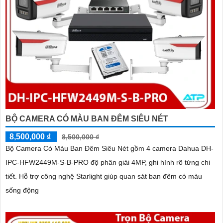
BỘ CAMERA CÓ MÀU BAN ĐÊM SIÊU NÉT
8,500,000 ₫
8,500,000 ₫
Bộ Camera Có Màu Ban Đêm Siêu Nét gồm 4 camera Dahua DH-
IPC-HFW2449M-S-B-PRO độ phân giải 4MP, ghi hình rõ từng chi
tiết. Hỗ trợ công nghệ Starlight giúp quan sát ban đêm có màu
sống động