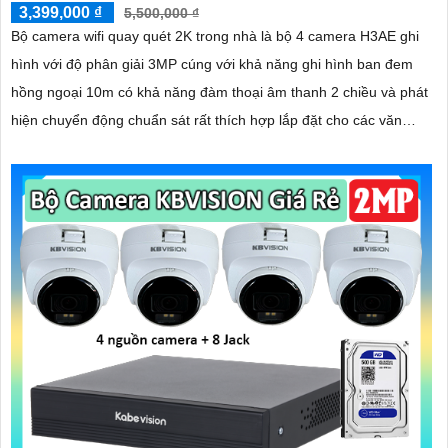
3,399,000 ₫
5,500,000 ₫
Bộ camera wifi quay quét 2K trong nhà là bộ 4 camera H3AE ghi
hình với độ phân giải 3MP cúng với khả năng ghi hình ban đem
hồng ngoại 10m có khả năng đàm thoại âm thanh 2 chiều và phát
hiện chuyển động chuẩn sát rất thích hợp lắp đặt cho các văn
phòng, gia đình, những vị trí giám sát yêu cầu camera vừa có thể
giám sát đêm vừa có thể đàm thoại được âm thanh 2 chiều.