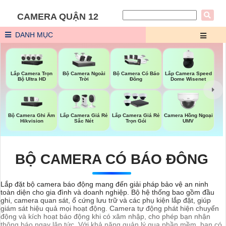
CAMERA QUẬN 12
DANH MỤC
Lắp Camera Trọn
Bộ Camera Ngoài
Lắp Camera Speed
Bộ Camera Có Báo
Bộ Ultra HD
Trời
Dome Wisenet
Đông
Bộ Camera Ghi Âm
Lắp Camera Giá Rẻ
Lắp Camera Giá Rẻ
Camera Hồng Ngoại
Hikvision
Sắc Nét
Trọn Gói
UMV
BỘ CAMERA CÓ BÁO ĐÔNG
Lắp đặt bộ camera báo động mang đến giải pháp bảo vệ an ninh
toàn diện cho gia đình và doanh nghiệp. Bộ hệ thống bao gồm đầu
ghi, camera quan sát, ổ cứng lưu trữ và các phụ kiện lắp đặt, giúp
giám sát hiệu quả mọi hoạt động. Camera tự động phát hiện chuyển
động và kích hoạt báo động khi có xâm nhập, cho phép bạn nhận
thông báo ngay lập tức. Với khả năng quản lý qua phần mềm, bạn có