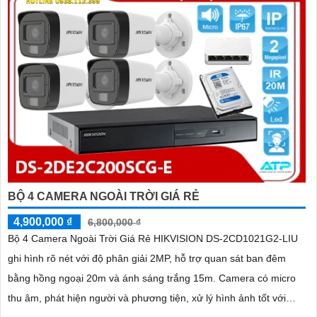
BỘ 4 CAMERA NGOÀI TRỜI GIÁ RẺ
4,900,000 ₫
6,800,000 ₫
Bộ 4 Camera Ngoài Trời Giá Rẻ HIKVISION DS-2CD1021G2-LIU
ghi hình rõ nét với độ phân giải 2MP, hỗ trợ quan sát ban đêm
bằng hồng ngoại 20m và ánh sáng trắng 15m. Camera có micro
thu âm, phát hiện người và phương tiện, xử lý hình ảnh tốt với