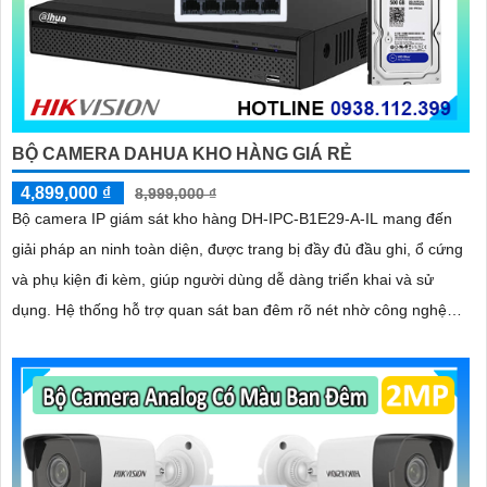
BỘ CAMERA DAHUA KHO HÀNG GIÁ RẺ
4,899,000 ₫
8,999,000 ₫
Bộ camera IP giám sát kho hàng DH-IPC-B1E29-A-IL mang đến
giải pháp an ninh toàn diện, được trang bị đầy đủ đầu ghi, ổ cứng
và phụ kiện đi kèm, giúp người dùng dễ dàng triển khai và sử
dụng. Hệ thống hỗ trợ quan sát ban đêm rõ nét nhờ công nghệ
hồng ngoại kết hợp đèn LED ánh sáng trắng, cùng khả năng phát
hiện chuyển động thông minh, giúp đảm bảo an toàn tuyệt đối cho
khu vực kho hàng