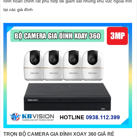
ninh hoàn chỉnh rất phù hợp để giám sát những khu vực ngoài trời
tại các già đình
TRỌN BỘ CAMERA GIA ĐÌNH XOAY 360 GIÁ RẺ