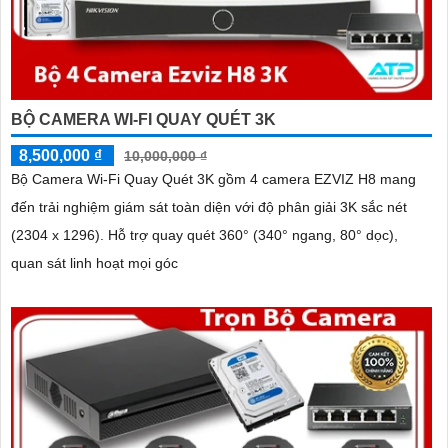
BỘ CAMERA WI-FI QUAY QUÉT 3K
8,500,000 ₫
10,000,000 ₫
Bộ Camera Wi-Fi Quay Quét 3K gồm 4 camera EZVIZ H8 mang
đến trải nghiệm giám sát toàn diện với độ phân giải 3K sắc nét
(2304 x 1296). Hỗ trợ quay quét 360° (340° ngang, 80° dọc),
quan sát linh hoạt mọi góc