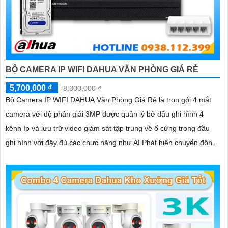
'
BỘ CAMERA IP WIFI DAHUA VĂN PHÒNG GIÁ RẺ
5,700,000 ₫
8,300,000 ₫
Bộ Camera IP WIFI DAHUA Văn Phòng Giá Rẻ là trọn gói 4 mắt
camera với độ phân giải 3MP được quản lý bở đầu ghi hình 4
kênh Ip và lưu trữ video giám sát tập trung về ổ cứng trong đầu
ghi hình với đầy đủ các chưc năng như AI Phát hiện chuyển động,
đàm thoại âm thanh 2 chiều và giám sát có màu vào ban đêm