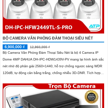
BỘ CAMERA VĂN PHÒNG ĐÀM THOẠI SIÊU NÉT
6,900,000 ₫
12,960,000 ₫
Bộ Camera Văn Phòng Đàm Thoại Siêu Nét là bộ 4 Camera IP
Dome 4MP DAHUA DH-IPC-HDW1439V-PV mang lại hình ảnh sắc
nét nhờ độ phân giải 2560×1440, hỗ trợ chống ngược sáng WDR
120dB, tự động cân bằng trắng, chống nhiễu 3D-DNR. Tích hợp
loa, mic đàm thoại hai chiều, chiếu sáng kép LED ánh sáng ấm và
hồng ngoại 30m, cùng tính năng phát hiện con người, giúp giám
sát hiệu quả ngày đêm