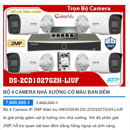
chống ngược sáng DWDR, BLC, giảm nhiễu 3D DNR
BỘ 4 CAMERA NHÀ XƯỞNG CÓ MÀU BAN ĐÊM
7,600,000 ₫
7,600,000 ₫
Bộ 4 Camera IP 2MP thân trụ HIKVISION DS-2CD1027G2H-LIUF
là giải pháp giám sát lý tưởng cho nhà xưởng. Với độ phân giải
2MP, hỗ trợ quan sát ban đêm bằng hồng ngoại và ánh sáng