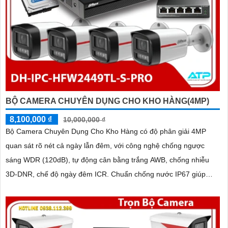
BỘ CAMERA CHUYÊN DỤNG CHO KHO HÀNG(4MP)
8,100,000 ₫
10,000,000 ₫
Bộ Camera Chuyên Dụng Cho Kho Hàng có độ phân giải 4MP
quan sát rõ nét cả ngày lẫn đêm, với công nghệ chống ngược
sáng WDR (120dB), tự động cân bằng trắng AWB, chống nhiễu
3D-DNR, chế độ ngày đêm ICR. Chuẩn chống nước IP67 giúp
hoạt động ổn định trong môi trường khắc nghiệt