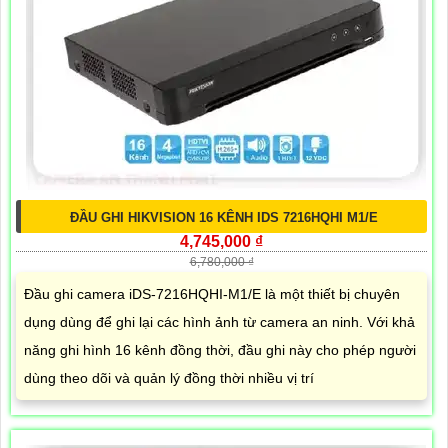
ĐẦU GHI HIKVISION 16 KÊNH IDS 7216HQHI M1/E
4,745,000 ₫
6,780,000 ₫
Đầu ghi camera iDS-7216HQHI-M1/E là một thiết bị chuyên
dụng dùng để ghi lại các hình ảnh từ camera an ninh. Với khả
năng ghi hình 16 kênh đồng thời, đầu ghi này cho phép người
dùng theo dõi và quản lý đồng thời nhiều vị trí