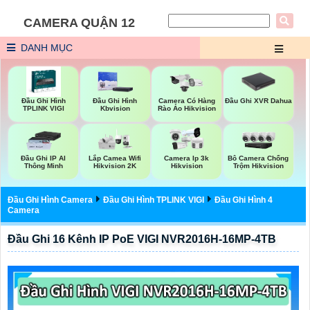
CAMERA QUẬN 12
DANH MỤC
Đầu Ghi Hình
Đầu Ghi XVR Dahua
Đầu Ghi Hình
Camera Có Hàng
TPLINK VIGI
Kbvision
Rào Ảo Hikvision
Đầu Ghi IP AI
Lắp Camea Wifi
Camera Ip 3k
Bô Camera Chống
Thông Minh
Hikvision 2K
Hikvision
Trộm Hikvision
Đầu Ghi Hình Camera
Đầu Ghi Hình TPLINK VIGI
Đầu Ghi Hình 4
Camera
Đầu Ghi 16 Kênh IP PoE VIGI NVR2016H-16MP-4TB