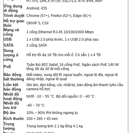
HTTPS, DHCP, RTSP, SSL/TLS, RTP, IPv4, ARP
Ứng dụng
Android, iOS
di động
Trình duyệt
Chrome (57+), Firefox (52+), Edge (91+)
Hỗ trợ giao
ONVIF S, CGI
thức
Mạng và
1 cổng Ethernet RJ-45 10/100/1000 Mbps
cổng
USB
1 x USB 2.0 phía trước, 1 x USB 2.0 phía sau
SATA
2 cổng SATA
Dung
lượng ổ
Hỗ trợ tối đa 16 TB cho mỗi ổ. Có sẵn 1 x 4 TB
cứng
Tuân thủ 802.3at/af. 16 cổng PoE. Ngân sách PoE 140 W
PoE
tổng, tối đa 30 W mỗi cổng
Báo động
Mất video, xung đột IP, ngoại tuyến, ngoại lệ đĩa, ngoại lệ
bất thường
đăng nhập, ngoại lệ quạt
Liên kết
Ghi âm, đèn trắng, còi, nhật ký, báo động âm thanh (yêu cầu
báo động
camera hỗ trợ)
Nhiệt độ
NVR: -10 ~ 55 °C. Bộ đổi nguồn: 0 ~ 40 °C
hoạt động
Nhiệt độ
-40 ~ 70 °C
lưu trữ
Độ ẩm
10% ~ 90% RH không ngưng tụ
Kích thước
330 × 285 × 45 mm
Trọng
Trọng lượng tịnh 2.1 kg tổng 4.1 kg
lượng