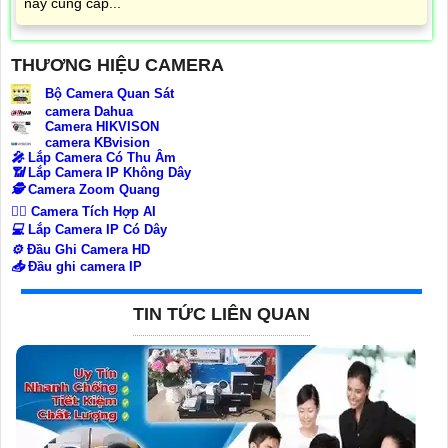
này cung cấp...
THƯƠNG HIỆU CAMERA
Bộ Camera Quan Sát
camera Dahua
Camera HIKVISON
camera KBvision
️🎤️
Lắp Camera Có Thu Âm
📶
Lắp Camera IP Không Dây
🕵️
Camera Zoom Quang
🧛‍♀️
Camera Tích Hợp AI
💻
Lắp Camera IP Có Dây
⚙️
Đầu Ghi Camera HD
📥
Đầu ghi camera IP
TIN TỨC LIÊN QUAN