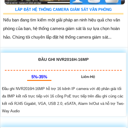
LẮP ĐẶT HỆ THỐNG CAMERA GIÁM SÁT VĂN PHÒNG
Nếu bạn đang tìm kiếm một giải pháp an ninh hiệu quả cho văn
phòng của bạn, hệ thống camera giám sát là sự lựa chọn hoàn
hảo. Chúng tôi chuyên lắp đặt hệ thống camera giám sát...
ĐẦU GHI NVR2016H-16MP
5%-35%
Liên Hệ
Đầu ghi NVR2016H-16MP hỗ trợ 16 kênh IP camera với độ phân giải tối
đa 8MP kết nối trực tiếp với 16 cổng PoE trực tiếp trên đầu ghi cùng các
kết nối RJ45 Gigabit, VGA, USB 2.0, eSATA, Alarm In/Out và hỗ trợ Two-
Way Audio