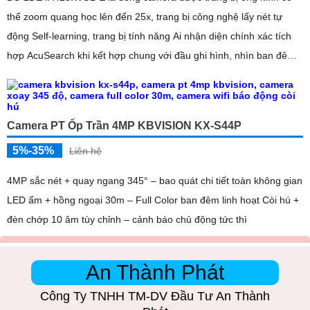
thể zoom quang học lên đến 25x, trang bị công nghệ lấy nét tự
động Self-learning, trang bị tính năng Ai nhận diện chính xác tích
hợp AcuSearch khi kết hợp chung với đầu ghi hình, nhìn ban đêm
bằng hồng ngoại 50m
Camera PT Ốp Trần 4MP KBVISION KX-S44P
5%-35%
Liên hệ
4MP sắc nét + quay ngang 345° – bao quát chi tiết toàn không gian
LED ấm + hồng ngoại 30m – Full Color ban đêm linh hoạt Còi hú +
đèn chớp 10 âm tùy chỉnh – cảnh báo chủ động tức thì
An Thành Phát
Công Ty TNHH TM-DV Đầu Tư An Thành