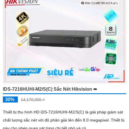
IDS-7216HUHI-M2/S(C) Sắc Nét Hikvision ➠
30%
14,170,000 ₫
Thiết bị thu hình HD iDS-7216HUHI-M2/S(C) là giải pháp giám sát
chất lượng sắc nét với độ phân giải lên đến 8.0 megapixel. Thiết bị
này cho phép quan sát từng chi tiết nhỏ và có...