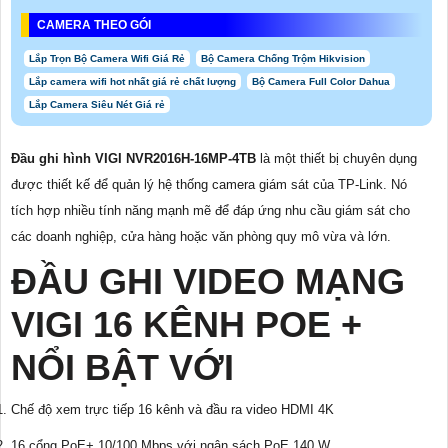
CAMERA THEO GÓI
Lắp Trọn Bộ Camera Wifi Giá Rẻ
Bộ Camera Chống Trộm Hikvision
Lắp camera wifi hot nhất giá rẻ chất lượng
Bộ Camera Full Color Dahua
Lắp Camera Siêu Nét Giá rẻ
Đầu ghi hình VIGI NVR2016H-16MP-4TB
là một thiết bị chuyên dụng
được thiết kế để quản lý hệ thống camera giám sát của TP-Link. Nó
tích hợp nhiều tính năng mạnh mẽ để đáp ứng nhu cầu giám sát cho
các doanh nghiệp, cửa hàng hoặc văn phòng quy mô vừa và lớn.
ĐẦU GHI VIDEO MẠNG
VIGI 16 KÊNH POE +
NỔI BẬT VỚI
Chế độ xem trực tiếp 16 kênh và đầu ra video HDMI 4K
16 cổng PoE+ 10/100 Mbps với ngân sách PoE 140 W