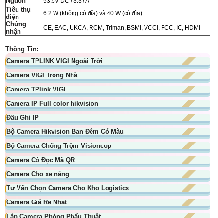
Nguồn
53.5V DC / 3.37A
Tiêu thụ
6.2 W (không có đĩa) và 40 W (có đĩa)
điện
Chứng
CE, EAC, UKCA, RCM, Triman, BSMI, VCCI, FCC, IC, HDMI
nhận
Thông Tin:
Camera TPLINK VIGI Ngoài Trời
Camera VIGI Trong Nhà
Camera TPlink VIGI
Camera IP Full color hikvision
Đầu Ghi IP
Bộ Camera Hikvision Ban Đêm Có Màu
Bộ Camera Chống Trộm Visioncop
Camera Có Đọc Mã QR
Camera Cho xe nâng
Tư Vấn Chọn Camera Cho Kho Logistics
Camera Giá Rẻ Nhất
Lắp Camera Phòng Phẩu Thuật