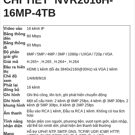
16MP-4TB
Video vào
16 kênh IP
Băng thông
80 Mbps
đến
Băng thông
60 Mbps
đi
Độ phân
8MP / 5MP / 4MP / 3MP / 1080p / UXGA / 720p / VGA
giải ghi
Giải mã
H.265+ , H.265 , H.264+ , H.264
Đầu ra hiển
HDMI 1 kênh (tối đa 3840x2160@30Hz) và VGA 1 kênh
thị
Chế độ
1/4/6/8/9/16
xem
Phát lại
16 kênh
đồng bộ
Ghi hình
Ghi thủ công, lên lịch, ghi phát hiện chuyển động
Ghi hình
Một số cấu hình: 2 kênh @ 8MP 25fps, 4 kênh @ 3MP 30fps, 2
khung hình
kênh @ 5MP 30fps, 8 kênh @ 2MP 25fps
Đầu vào RCA 1 kênh, Đầu ra RCA 1 kênh. Không có loa tích
Âm thanh
hợp
Tính năng
Nhận diện con người, phương tiện, vượt ranh giới, xâm nhập,
nhận diện
vật thể bỏ rơi/di dời, phát hiện âm thanh bất thường
Hỗ trợ UPnP, NTP, SMTP, DNS, TCP/IP, UDP, ICMP, HTTP,
Mạng