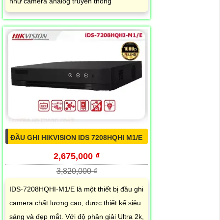
như camera analog truyền thống
ĐẦU GHI HIKVISION IDS 7208HQHI M1/E
2,675,000 ₫
3,820,000 ₫
IDS-7208HQHI-M1/E là một thiết bị đầu ghi
camera chất lượng cao, được thiết kế siêu
sáng và đẹp mắt. Với độ phân giải Ultra 2k,