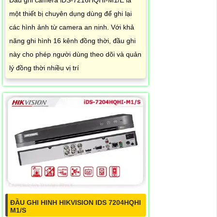
Đầu ghi camera iDS-7216HQHI-M1/E là
một thiết bị chuyên dụng dùng để ghi lại
các hình ảnh từ camera an ninh. Với khả
năng ghi hình 16 kênh đồng thời, đầu ghi
này cho phép người dùng theo dõi và quản
lý đồng thời nhiều vị trí
ĐẦU GHI HINH HIKVISION IDS 7204HQHI
M1/S