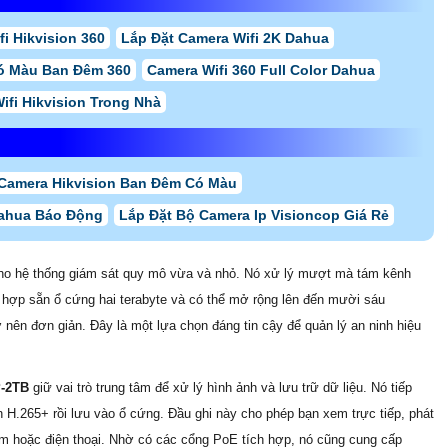
i Hikvision 360
Lắp Đặt Camera Wifi 2K Dahua
Có Màu Ban Đêm 360
Camera Wifi 360 Full Color Dahua
ifi Hikvision Trong Nhà
Camera Hikvision Ban Đêm Có Màu
ahua Báo Động
Lắp Đặt Bộ Camera Ip Visioncop Giá Rẻ
cho hệ thống giám sát quy mô vừa và nhỏ. Nó xử lý mượt mà tám kênh
 hợp sẵn ổ cứng hai terabyte và có thể mở rộng lên đến mười sáu
rở nên đơn giản. Đây là một lựa chọn đáng tin cậy để quản lý an ninh hiệu
-2TB
giữ vai trò trung tâm để xử lý hình ảnh và lưu trữ dữ liệu. Nó tiếp
n H.265+ rồi lưu vào ổ cứng. Đầu ghi này cho phép bạn xem trực tiếp, phát
mềm hoặc điện thoại. Nhờ có các cổng PoE tích hợp, nó cũng cung cấp