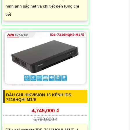
hình ảnh sắc nét và chi tiết đến từng chi
tiết
ĐẦU GHI HIKVISION 16 KÊNH IDS
7216HQHI M1/E
4,745,000 ₫
6,780,000 ₫