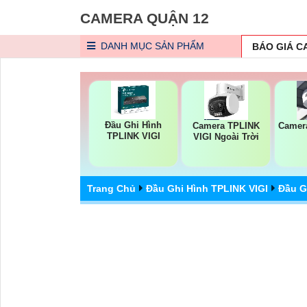
CAMERA QUẬN 12
DANH MỤC
SẢN PHẨM
BÁO GIÁ 
Đầu Ghi Hình
Camera TPLINK
Camera
TPLINK VIGI
VIGI Ngoài Trời
Trang Chủ
Đầu Ghi Hình TPLINK VIGI
Đầu G