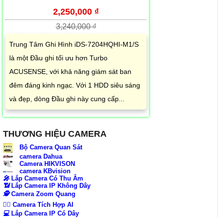
2,250,000 ₫
3,240,000 ₫
Trung Tâm Ghi Hình iDS-7204HQHI-M1/S
là một Đầu ghi tối ưu hơn Turbo
ACUSENSE, với khả năng giám sát ban
đêm đáng kinh ngạc. Với 1 HDD siêu sáng
và đẹp, dòng Đầu ghi này cung cấp...
THƯƠNG HIỆU CAMERA
Bộ Camera Quan Sát
camera Dahua
Camera HIKVISON
camera KBvision
️🎤️
Lắp Camera Có Thu Âm
📶
Lắp Camera IP Không Dây
🕵️
Camera Zoom Quang
🧛‍♀️
Camera Tích Hợp AI
💻
Lắp Camera IP Có Dây