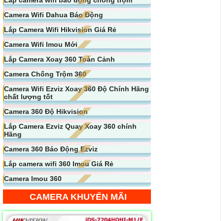
Camera Wifi Dahua Báo Động
Lắp Camera Wifi Hikvision Giá Rẻ
Camera Wifi Imou Mới
Lắp Camera Xoay 360 Toàn Cảnh
Camera Chống Trộm 360
Camera Wifi Ezviz Xoay 360 Độ Chính Hãng
chất lượng tốt
Camera 360 Độ Hikvision
Lắp Camera Ezviz Quay Xoay 360 chính
Hãng
Camera 360 Báo Động Ezviz
Lắp camera wifi 360 Imou Giá Rẻ
Camera Imou 360
CAMERA KHUYẾN MÃI