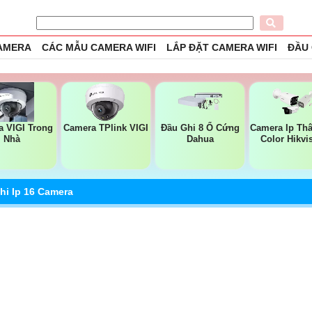
CAMERA
CÁC MẪU CAMERA WIFI
LẮP ĐẶT CAMERA WIFI
ĐẦU
 VIGI Trong
Camera TPlink VIGI
Đầu Ghi 8 Ổ Cứng
Camera Ip Thâ
Nhà
Dahua
Color Hikvi
hi Ip 16 Camera