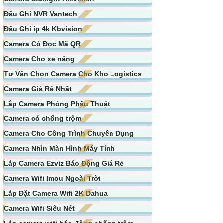
Đầu Ghi NVR Vantech
Đầu Ghi ip 4k Kbvision
Camera Có Đọc Mã QR
Camera Cho xe nâng
Tư Vấn Chọn Camera Cho Kho Logistics
Camera Giá Rẻ Nhất
Lắp Camera Phòng Phẩu Thuật
Camera có chống trộm
Camera Cho Công Trình Chuyên Dụng
Camera Nhìn Màn Hình Máy Tính
Lắp Camera Ezviz Báo Động Giá Rẻ
Camera Wifi Imou Ngoài Trời
Lắp Đặt Camera Wifi 2K Dahua
Camera Wifi Siêu Nét
Lắp camera wifi báo động chống trộm