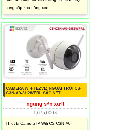
cung cấp khả năng xem...
CAMERA WI-FI EZVIZ NGOÀI TRỜI CS-
C3N-A0-3H2WFRL SẮC NÉT
ngung s₫n xu₫t
1,675,000 ₫
Thiết bị Camera IP Wifi CS-C3N-A0-