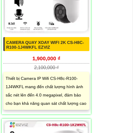
CAMERA QUAY XOAY WIFI 2K CS-H8C-
R100-1J4WKFL EZVIZ
1,900,000 ₫
2,100,000 ₫
Thiết bị Camera IP Wifi CS-H8c-R100-
1J4WKFL mang đến chất lượng hình ảnh
sắc nét lên đến 4.0 megapixel, đảm bảo
cho bạn khả năng quan sát chất lượng cao