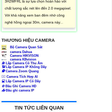
3H2WFRL là sự lựa chọn hoàn hảo với
chất lượng sắc nét lên đến 2.0 megapixel.
Với khả năng xem ban đêm nhờ công
nghệ hồng ngoại 30m, camera này...
THƯƠNG HIỆU CAMERA
Bộ Camera Quan Sát
camera Dahua
Camera HIKVISON
camera KBvision
️🎤️
Lắp Camera Có Thu Âm
📶
Lắp Camera IP Không Dây
🕵️
Camera Zoom Quang
🧛‍♀️
Camera Tích Hợp AI
💻
Lắp Camera IP Có Dây
⚙️
Đầu Ghi Camera HD
📥
Đầu ghi camera IP
TIN TỨC LIÊN QUAN