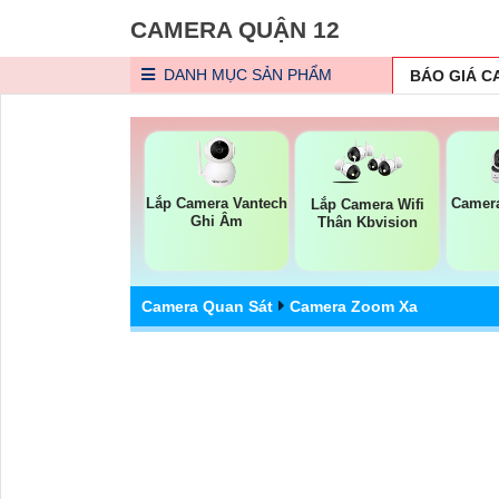
CAMERA QUẬN 12
DANH MỤC
SẢN PHẨM
BÁO GIÁ 
Lắp Camera Vantech
Camera
Lắp Camera Wifi
Ghi Âm
Thân Kbvision
Camera Quan Sát
Camera Zoom Xa