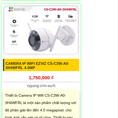
CAMERA IP WIFI EZVIZ CS-C3W-A0-
3H4WFRL 4.0MP
1,750,000 ₫
ngung s₫n xu₫t
Thiết bị Camera IP Wifi CS-C3W-A0-
3H4WFRL là một sản phẩm chất lượng với
độ phân giải lên đến 4.0 megapixel, cho
hình ảnh sắc nét và rõ ràng. Thiết bị này