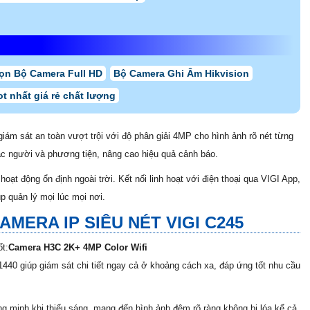
ọn Bộ Camera Full HD
Bộ Camera Ghi Âm Hikvision
ot nhất giá rẻ chất lượng
iám sát an toàn vượt trội với độ phân giải 4MP cho hình ảnh rõ nét từng
xác người và phương tiện, nâng cao hiệu quả cảnh báo.
ạt động ổn định ngoài trời. Kết nối linh hoạt với điện thoại qua VIGI App,
p quản lý mọi lúc mọi nơi.
AMERA IP SIÊU NÉT VIGI C245
t:
Camera H3C 2K+ 4MP Color Wifi
440 giúp giám sát chi tiết ngay cả ở khoảng cách xa, đáp ứng tốt nhu cầu
g minh khi thiếu sáng, mang đến hình ảnh đêm rõ ràng không bị lóa kể cả