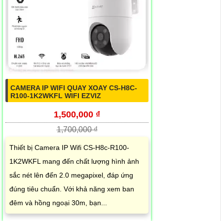
CAMERA IP WIFI QUAY XOAY CS-H8C-
R100-1K2WKFL WIFI EZVIZ
1,500,000 ₫
1,700,000 ₫
Thiết bị Camera IP Wifi CS-H8c-R100-
1K2WKFL mang đến chất lượng hình ảnh
sắc nét lên đến 2.0 megapixel, đáp ứng
đúng tiêu chuẩn. Với khả năng xem ban
đêm và hồng ngoại 30m, bạn...