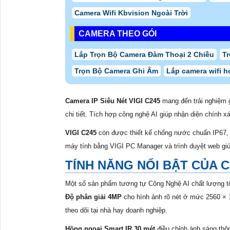
Camera Wifi Kbvision Ngoài Trời
CAMERA THEO GÓI
Lắp Trọn Bộ Camera Đàm Thoại 2 Chiều
Tr
Trọn Bộ Camera Ghi Âm
Lắp camera wifi h
Camera IP Siêu Nét VIGI C245
mang đến trải nghiệm g
chi tiết. Tích hợp công nghệ AI giúp nhận diện chính 
VIGI C245
còn được thiết kế chống nước chuẩn IP67, ho
máy tính bằng VIGI PC Manager và trình duyệt web giú
TÍNH NĂNG NỔI BẬT CỦA C
Một số sản phẩm tương tự Công Nghệ AI chất lượng tố
Độ phân giải 4MP
cho hình ảnh rõ nét ở mức 2560 × 1
theo dõi tại nhà hay doanh nghiệp.
Hồng ngoại Smart IR 30 mét
điều chỉnh ánh sáng thôn