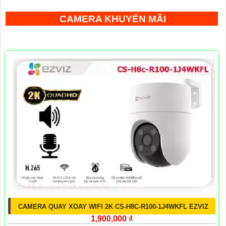
CAMERA KHUYẾN MÃI
CAMERA QUAY XOAY WIFI 2K CS-H8C-R100-1J4WKFL EZVIZ
1,900,000 ₫