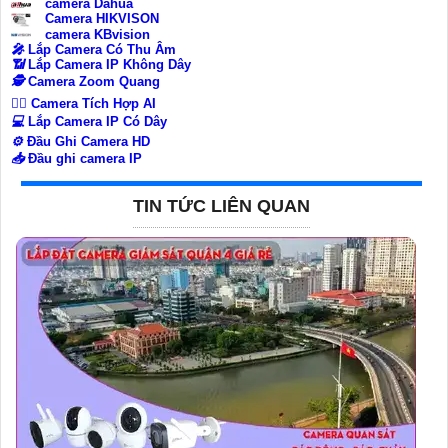
camera Dahua
Camera HIKVISON
camera KBvision
️🎤️
Lắp Camera Có Thu Âm
📶
Lắp Camera IP Không Dây
🕵️
Camera Zoom Quang
🧛‍♀️
Camera Tích Hợp AI
💻
Lắp Camera IP Có Dây
⚙️
Đầu Ghi Camera HD
📥
Đầu ghi camera IP
TIN TỨC LIÊN QUAN