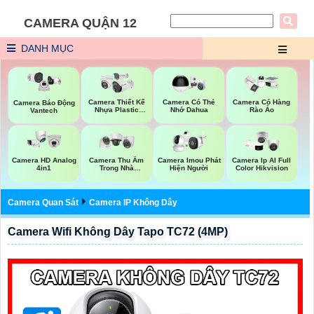
CAMERA QUẬN 12
DANH MỤC
Camera Thiết Kế
Camera Có Thẻ
Camera Có Hàng
Camera Báo Động
Nhựa Plastic
Nhớ Dahua
Rào Ảo
Vantech
Vantech
Camera HD Analog
Camera Thu Âm
Camera Imou Phát
Camera Ip AI Full
4in1
Trong Nhà
Hiện Người
Color Hikvision
Hikvision
Camera Quan Sát
Camera IP Không Dây
Camera Wifi Không Dây Tapo TC72 (4MP)