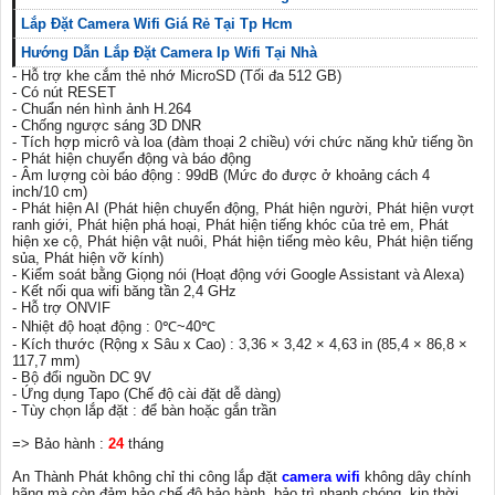
Lắp Đặt Camera Wifi Giá Rẻ Tại Tp Hcm
Hướng Dẫn Lắp Đặt Camera Ip Wifi Tại Nhà
- Hỗ trợ khe cắm thẻ nhớ MicroSD (Tối đa 512 GB)
- Có nút RESET
- Chuẩn nén hình ảnh H.264
- Chống ngược sáng 3D DNR
- Tích hợp micrô và loa (đàm thoại 2 chiều) với chức năng khử tiếng ồn
- Phát hiện chuyển động và báo động
- Âm lượng còi báo động : 99dB (Mức đo được ở khoảng cách 4
inch/10 cm)
- Phát hiện AI (Phát hiện chuyển động, Phát hiện người, Phát hiện vượt
ranh giới, Phát hiện phá hoại, Phát hiện tiếng khóc của trẻ em, Phát
hiện xe cộ, Phát hiện vật nuôi, Phát hiện tiếng mèo kêu, Phát hiện tiếng
sủa, Phát hiện vỡ kính)
- Kiểm soát bằng Giọng nói (Hoạt động với Google Assistant và Alexa)
- Kết nối qua wifi băng tần 2,4 GHz
- Hỗ trợ ONVIF
- Nhiệt độ hoạt động : 0℃~40℃
- Kích thước (Rộng x Sâu x Cao) : 3,36 × 3,42 × 4,63 in (85,4 × 86,8 ×
117,7 mm)
- Bộ đổi nguồn DC 9V
- Ứng dụng Tapo (Chế độ cài đặt dễ dàng)
- Tùy chọn lắp đặt : để bàn hoặc gắn trần
=> Bảo hành :
24
tháng
An Thành Phát không chỉ thi công lắp đặt
camera wifi
không dây chính
hãng mà còn đảm bảo chế độ bảo hành, bảo trì nhanh chóng, kịp thời.