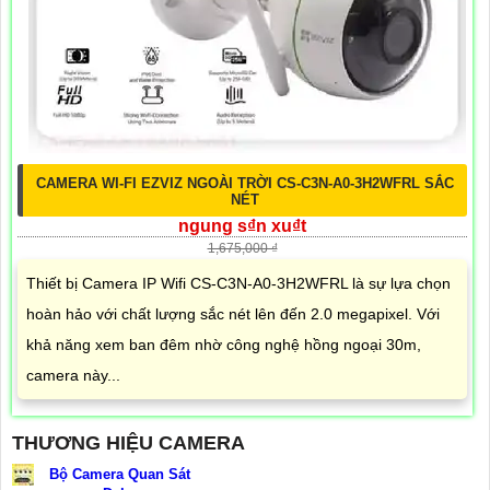
CAMERA WI-FI EZVIZ NGOÀI TRỜI CS-C3N-A0-3H2WFRL SẮC
NÉT
ngung s₫n xu₫t
1,675,000 ₫
Thiết bị Camera IP Wifi CS-C3N-A0-3H2WFRL là sự lựa chọn
hoàn hảo với chất lượng sắc nét lên đến 2.0 megapixel. Với
khả năng xem ban đêm nhờ công nghệ hồng ngoại 30m,
camera này...
THƯƠNG HIỆU CAMERA
Bộ Camera Quan Sát