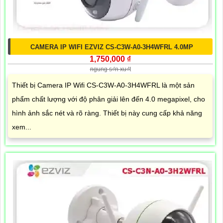
CAMERA IP WIFI EZVIZ CS-C3W-A0-3H4WFRL 4.0MP
1,750,000 ₫
ngung s₫n xu₫t
Thiết bị Camera IP Wifi CS-C3W-A0-3H4WFRL là một sản
phẩm chất lượng với độ phân giải lên đến 4.0 megapixel, cho
hình ảnh sắc nét và rõ ràng. Thiết bị này cung cấp khả năng
xem...