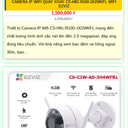
CAMERA IP WIFI QUAY XOAY CS-H8C-R100-1K2WKFL WIFI
EZVIZ
1,500,000 ₫
1,700,000 ₫
Thiết bị Camera IP Wifi CS-H8c-R100-1K2WKFL mang đến
chất lượng hình ảnh sắc nét lên đến 2.0 megapixel, đáp ứng
đúng tiêu chuẩn. Với khả năng xem ban đêm và hồng ngoại
30m, bạn...