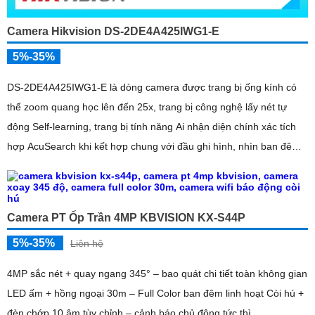
Camera Hikvision DS-2DE4A425IWG1-E
5%-35%
DS-2DE4A425IWG1-E là dòng camera được trang bị ống kính có
thể zoom quang học lên đến 25x, trang bị công nghệ lấy nét tự
động Self-learning, trang bị tính năng Ai nhận diện chính xác tích
hợp AcuSearch khi kết hợp chung với đầu ghi hình, nhìn ban đêm
bằng hồng ngoại 50m
Camera PT Ốp Trần 4MP KBVISION KX-S44P
5%-35%
Liên hệ
4MP sắc nét + quay ngang 345° – bao quát chi tiết toàn không gian
LED ấm + hồng ngoại 30m – Full Color ban đêm linh hoạt Còi hú +
đèn chớp 10 âm tùy chỉnh – cảnh báo chủ động tức thì