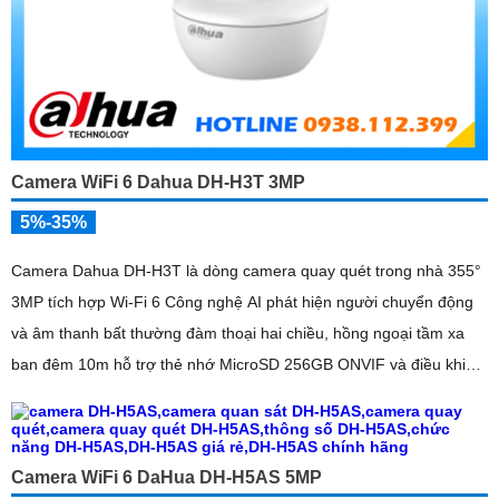
Camera WiFi 6 Dahua DH-H3T 3MP
5%-35%
Camera Dahua DH-H3T là dòng camera quay quét trong nhà 355°
3MP tích hợp Wi-Fi 6 Công nghệ AI phát hiện người chuyển động
và âm thanh bất thường đàm thoại hai chiều, hồng ngoại tầm xa
ban đêm 10m hỗ trợ thẻ nhớ MicroSD 256GB ONVIF và điều khiển
từ xa qua ứng dụng DMSS
Camera WiFi 6 DaHua DH-H5AS 5MP