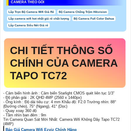
CAMERA THEO GÓI
Lắp Trọn Bộ Camera Wifi Giá Rẻ
Bộ Camera Chống Trộm Hikvision
Lắp camera wifi hot nhất giá rẻ chất lượng
Bộ Camera Full Color Dahua
Lắp Camera Siêu Nét Giá rẻ
CHI TIẾT THÔNG SỐ
CHÍNH CỦA CAMERA
TAPO TC72
- Cảm biến hình ảnh : Cảm biến Starlight CMOS quét liên tục 1/3”
- Độ phân giải : 2K QHD 4MP (2560 x 1440px)
- Ống kính : Độ dài tiêu cự: 4 mm Khẩu độ: F2.0 Trường nhìn: 88°
(Đường chéo), 75° (Ngang), 41° (Dọc)
- Quay xoay 360 độ
- Tầm nhìn ban đêm : 9m
Tin Camera Quan Sát Mới Nhất: Camera Wifi Không Dây Tapo TC72
(4MP)
Báo Giá Camera Wifi Ezviz Chính Hãng