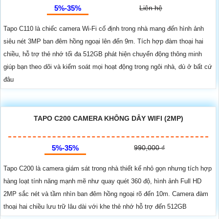
5%-35%
Liên hệ
Tapo C110 là chiếc camera Wi-Fi cố định trong nhà mang đến hình ảnh
siêu nét 3MP ban đêm hồng ngoại lên đến 9m. Tích hợp đàm thoại hai
chiều, hỗ trợ thẻ nhớ tối đa 512GB phát hiện chuyển động thông minh
giúp bạn theo dõi và kiểm soát mọi hoạt động trong ngôi nhà, dù ở bất cứ
đâu
TAPO C200 CAMERA KHÔNG DÂY WIFI (2MP)
5%-35%
990,000 ₫
Tapo C200 là camera giám sát trong nhà thiết kế nhỏ gọn nhưng tích hợp
hàng loạt tính năng mạnh mẽ như quay quét 360 độ, hình ảnh Full HD
2MP sắc nét và tầm nhìn ban đêm hồng ngoại rõ đến 10m. Camera đàm
thoại hai chiều lưu trữ lâu dài với khe thẻ nhớ hỗ trợ đến 512GB