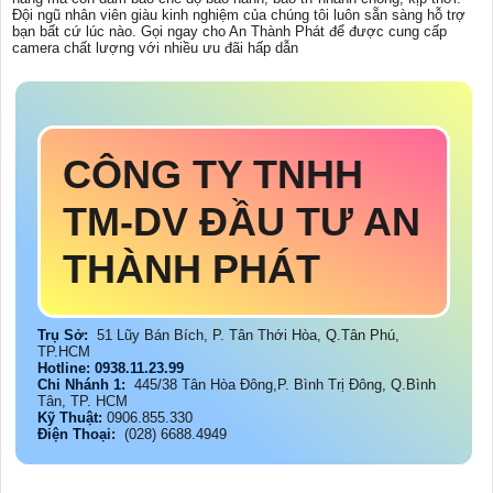
Đội ngũ nhân viên giàu kinh nghiệm của chúng tôi luôn sẵn sàng hỗ trợ
bạn bất cứ lúc nào. Gọi ngay cho An Thành Phát để được cung cấp
camera chất lượng với nhiều ưu đãi hấp dẫn
CÔNG TY TNHH
TM-DV ĐẦU TƯ AN
THÀNH PHÁT
Trụ Sở:
51 Lũy Bán Bích, P. Tân Thới Hòa, Q.Tân Phú,
TP.HCM
Hotline: 0938.11.23.99
Chi Nhánh 1:
445/38 Tân Hòa Đông,P. Bình Trị Đông, Q.Bình
Tân, TP. HCM
Kỹ Thuật:
0906.855.330
Điện Thoại:
(028) 6688.4949