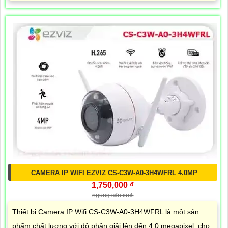
CAMERA IP WIFI EZVIZ CS-C3W-A0-3H4WFRL 4.0MP
1,750,000 ₫
ngung s₫n xu₫t
Thiết bị Camera IP Wifi CS-C3W-A0-3H4WFRL là một sản
phẩm chất lượng với độ phân giải lên đến 4.0 megapixel, cho