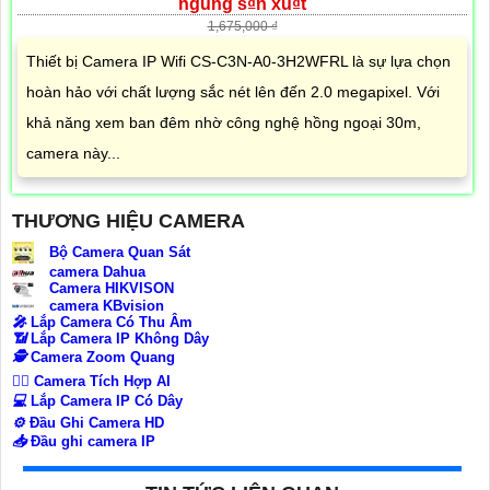
ngung s₫n xu₫t
1,675,000 ₫
Thiết bị Camera IP Wifi CS-C3N-A0-3H2WFRL là sự lựa chọn
hoàn hảo với chất lượng sắc nét lên đến 2.0 megapixel. Với
khả năng xem ban đêm nhờ công nghệ hồng ngoại 30m,
camera này...
THƯƠNG HIỆU CAMERA
Bộ Camera Quan Sát
camera Dahua
Camera HIKVISON
camera KBvision
️🎤️
Lắp Camera Có Thu Âm
📶
Lắp Camera IP Không Dây
🕵️
Camera Zoom Quang
🧛‍♀️
Camera Tích Hợp AI
💻
Lắp Camera IP Có Dây
⚙️
Đầu Ghi Camera HD
📥
Đầu ghi camera IP