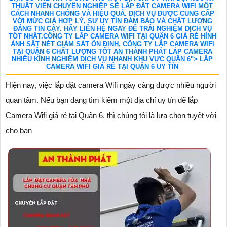
THUẬT VIÊN CHUYÊN NGHIỆP SẼ LẮP ĐẶT CAMERA WIFI MỘT
CÁCH NHANH CHÓNG VÀ HIỆU QUẢ. DỊCH VỤ ĐƯỢC CUNG CẤP
VỚI MỨC GIÁ HỢP LÝ, SỰ UY TÍN ĐẢM BẢO VÀ CHẤT LƯỢNG
ĐÁNG TIN CẬY. HÃY LIÊN HỆ NGAY ĐỂ TRẢI NGHIỆM DỊCH VỤ
TỐT NHẤT.CÔNG TY LẮP CAMERA WIFI TẠI QUẬN 6 GIÁ RẺ HÌNH
ẢNH SẮT NÉT GIÁM SÁT ỔN ĐỊNH, CÔNG TY LẮP CAMERA WIFI
TẠI QUẬN 6 CHẤT LƯỢNG TỐT AN THÀNH PHÁT LẮP CAMERA
NHIỀU KÌNH NGHIỆM DỊCH VỤ NHANH KHU VỰC QUẬN 6"> LẮP
CAMERA WIFI GIÁ RẺ TẠI QUẬN 6 UY TÍN
Hiện nay, việc lắp đặt camera Wifi ngày càng được nhiều người
quan tâm. Nếu bạn đang tìm kiếm một địa chỉ uy tín để lắp
Camera Wifi giá rẻ tại Quận 6, thì chúng tôi là lựa chọn tuyệt vời
cho bạn