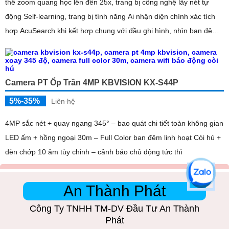
thể zoom quang học lên đến 25x, trang bị công nghệ lấy nét tự
động Self-learning, trang bị tính năng Ai nhận diện chính xác tích
hợp AcuSearch khi kết hợp chung với đầu ghi hình, nhìn ban đêm
bằng hồng ngoại 50m
Camera PT Ốp Trần 4MP KBVISION KX-S44P
5%-35%
Liên hệ
4MP sắc nét + quay ngang 345° – bao quát chi tiết toàn không gian
LED ấm + hồng ngoại 30m – Full Color ban đêm linh hoạt Còi hú +
đèn chớp 10 âm tùy chỉnh – cảnh báo chủ động tức thì
An Thành Phát
Công Ty TNHH TM-DV Đầu Tư An Thành
Phát