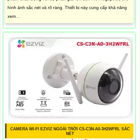
hình ảnh sắc nét và rõ ràng. Thiết bị này cung cấp khả năng
xem...
CAMERA WI-FI EZVIZ NGOÀI TRỜI CS-C3N-A0-3H2WFRL SẮC
NÉT