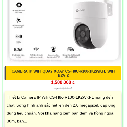
CAMERA IP WIFI QUAY XOAY CS-H8C-R100-1K2WKFL WIFI
EZVIZ
1,500,000 ₫
1,700,000 ₫
Thiết bị Camera IP Wifi CS-H8c-R100-1K2WKFL mang đến
chất lượng hình ảnh sắc nét lên đến 2.0 megapixel, đáp ứng
đúng tiêu chuẩn. Với khả năng xem ban đêm và hồng ngoại
30m, bạn...