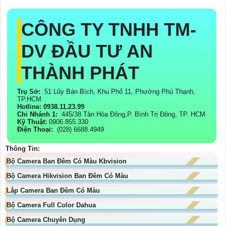
CÔNG TY TNHH TM-
DV ĐẦU TƯ AN
THÀNH PHÁT
Trụ Sở:
51 Lũy Bán Bích, Khu Phố 11, Phường Phú Thạnh,
TP.HCM
Hotline: 0938.11.23.99
Chi Nhánh 1:
445/38 Tân Hòa Đông,P. Bình Trị Đông, TP. HCM
Kỹ Thuật:
0906.855.330
Điện Thoại:
(028) 6688.4949
Thông Tin:
Bộ Camera Ban Đêm Có Màu Kbvision
Bộ Camera Hikvision Ban Đêm Có Màu
Lắp Camera Ban Đêm Có Màu
Bộ Camera Full Color Dahua
Bộ Camera Chuyên Dụng