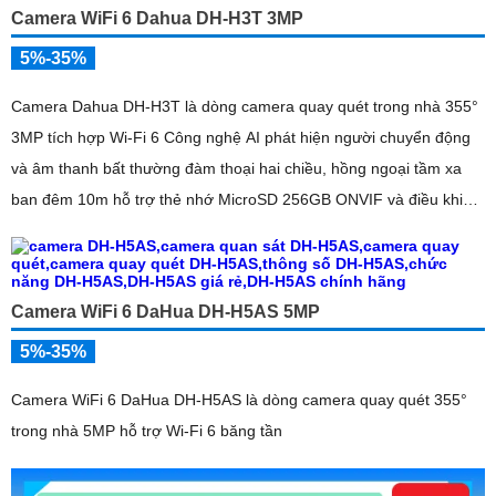
Camera WiFi 6 Dahua DH-H3T 3MP
5%-35%
Camera Dahua DH-H3T là dòng camera quay quét trong nhà 355°
3MP tích hợp Wi-Fi 6 Công nghệ AI phát hiện người chuyển động
và âm thanh bất thường đàm thoại hai chiều, hồng ngoại tầm xa
ban đêm 10m hỗ trợ thẻ nhớ MicroSD 256GB ONVIF và điều khiển
từ xa qua ứng dụng DMSS
Camera WiFi 6 DaHua DH-H5AS 5MP
5%-35%
Camera WiFi 6 DaHua DH-H5AS là dòng camera quay quét 355°
trong nhà 5MP hỗ trợ Wi-Fi 6 băng tần