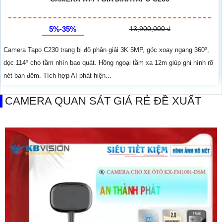
5%-35%
13,900,000 ₫
Camera Tapo C230 trang bị độ phân giải 3K 5MP, góc xoay ngang 360º,
dọc 114º cho tầm nhìn bao quát. Hồng ngoại tầm xa 12m giúp ghi hình rõ
nét ban đêm. Tích hợp AI phát hiện...
CAMERA QUAN SÁT GIÁ RẺ ĐỀ XUẤT