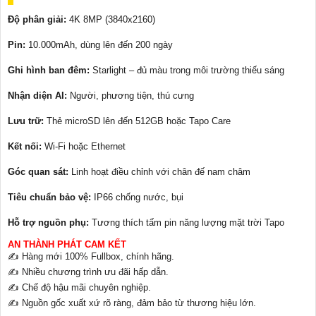
Độ phân giải:
4K 8MP (3840x2160)
Pin:
10.000mAh, dùng lên đến 200 ngày
Ghi hình ban đêm:
Starlight – đủ màu trong môi trường thiếu sáng
Nhận diện AI:
Người, phương tiện, thú cưng
Lưu trữ:
Thẻ microSD lên đến 512GB hoặc Tapo Care
Kết nối:
Wi-Fi hoặc Ethernet
Góc quan sát:
Linh hoạt điều chỉnh với chân đế nam châm
Tiêu chuẩn bảo vệ:
IP66 chống nước, bụi
Hỗ trợ nguồn phụ:
Tương thích tấm pin năng lượng mặt trời Tapo
AN THÀNH PHÁT CAM KẾT
✍️ Hàng mới 100% Fullbox, chính hãng.
✍️ Nhiều chương trình ưu đãi hấp dẫn.
✍️ Chế độ hậu mãi chuyên nghiệp.
✍️ Nguồn gốc xuất xứ rõ ràng, đảm bảo từ thương hiệu lớn.