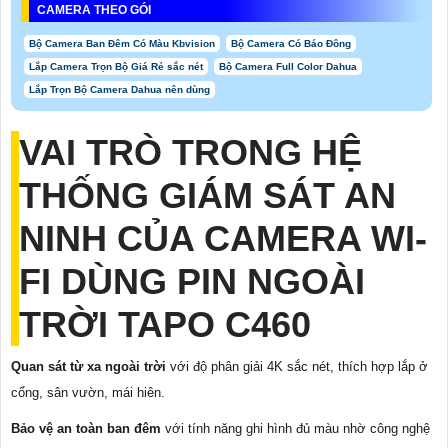
CAMERA THEO GÓI
Bộ Camera Ban Đêm Có Màu Kbvision
Bộ Camera Có Báo Đông
Lắp Camera Trọn Bộ Giá Rẻ sắc nét
Bộ Camera Full Color Dahua
Lắp Trọn Bộ Camera Dahua nên dùng
VAI TRÒ TRONG HỆ
THỐNG GIÁM SÁT AN
NINH CỦA CAMERA WI-
FI DÙNG PIN NGOÀI
TRỜI TAPO C460
Quan sát từ xa ngoài trời
với độ phân giải 4K sắc nét, thích hợp lắp ở
cổng, sân vườn, mái hiên.
Bảo vệ an toàn ban đêm
với tính năng ghi hình đủ màu nhờ công nghệ