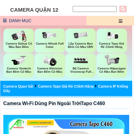
CAMERA QUẬN 12
DANH MỤC
Lắp Camera Ban
Camera Dahua Có
Camera Hilook Full
Camera Tapo Giá
Đêm Có Màu UNV
Màu Ban Đêm
Color
Rẻ Chính Hãng
Bộ Camera
Camera Vantech
Camera Kbvision
Camera Hdparagon
Visioncop Full
Ban Đêm Có Màu
Ban Đêm Có Màu
Có Màu Ban Đêm
Color
Camera Quan Sát
Camera Tapo Giá Rẻ Chính Hãng
Camera IP Không
Dây
Camera Wi-Fi Dùng Pin Ngoài TrờiTapo C460