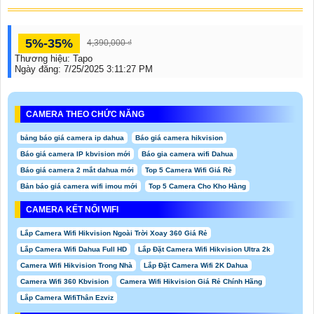
5%-35%
4,390,000 ₫
Thương hiệu:
Tapo
Ngày đăng:
7/25/2025 3:11:27 PM
CAMERA THEO CHỨC NĂNG
bảng báo giá camera ip dahua
Báo giá camera hikvision
Báo giá camera IP kbvision mới
Báo gia camera wifi Dahua
Báo giá camera 2 mắt dahua mới
Top 5 Camera Wifi Giá Rẻ
Bản báo giá camera wifi imou mới
Top 5 Camera Cho Kho Hàng
CAMERA KẾT NỐI WIFI
Lắp Camera Wifi Hikvision Ngoài Trời Xoay 360 Giá Rẻ
Lắp Camera Wifi Dahua Full HD
Lắp Đặt Camera Wifi Hikvision Ultra 2k
Camera Wifi Hikvision Trong Nhà
Lắp Đặt Camera Wifi 2K Dahua
Camera Wifi 360 Kbvision
Camera Wifi Hikvision Giá Rẻ Chính Hãng
Lắp Camera WifiThân Ezviz