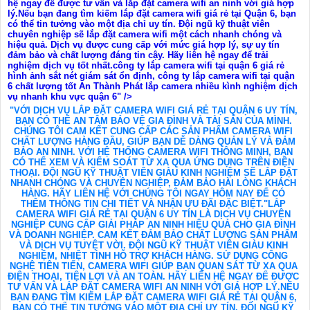
hệ ngay để được tư vấn và lắp đặt camera wifi an ninh với giá hợp
lý.Nếu bạn đang tìm kiếm lắp đặt camera wifi giá rẻ tại Quận 6, bạn
có thể tin tưởng vào một địa chỉ uy tín. Đội ngũ kỹ thuật viên
chuyên nghiệp sẽ lắp đặt camera wifi một cách nhanh chóng và
hiệu quả. Dịch vụ được cung cấp với mức giá hợp lý, sự uy tín
đảm bảo và chất lượng đáng tin cậy. Hãy liên hệ ngay để trải
nghiệm dịch vụ tốt nhất.công ty lắp camera wifi tại quận 6 giá rẻ
hình ảnh sắt nét giám sát ổn định, công ty lắp camera wifi tại quận
6 chất lượng tốt An Thành Phát lắp camera nhiều kình nghiệm dịch
vụ nhanh khu vực quận 6" />
"VỚI DỊCH VỤ LẮP ĐẶT CAMERA WIFI GIÁ RẺ TẠI QUẬN 6 UY TÍN,
BẠN CÓ THỂ AN TÂM BẢO VỆ GIA ĐÌNH VÀ TÀI SẢN CỦA MÌNH.
CHÚNG TÔI CAM KẾT CUNG CẤP CÁC SẢN PHẨM CAMERA WIFI
CHẤT LƯỢNG HÀNG ĐẦU, GIÚP BẠN DỄ DÀNG QUẢN LÝ VÀ ĐẢM
BẢO AN NINH. VỚI HỆ THỐNG CAMERA WIFI THÔNG MINH, BẠN
CÓ THỂ XEM VÀ KIỂM SOÁT TỪ XA QUA ỨNG DỤNG TRÊN ĐIỆN
THOẠI. ĐỘI NGŨ KỸ THUẬT VIÊN GIÀU KINH NGHIỆM SẼ LẮP ĐẶT
NHANH CHÓNG VÀ CHUYÊN NGHIỆP, ĐẢM BẢO HÀI LÒNG KHÁCH
HÀNG. HÃY LIÊN HỆ VỚI CHÚNG TÔI NGAY HÔM NAY ĐỂ CÓ
THÊM THÔNG TIN CHI TIẾT VÀ NHẬN ƯU ĐÃI ĐẶC BIỆT."LẮP
CAMERA WIFI GIÁ RẺ TẠI QUẬN 6 UY TÍN LÀ DỊCH VỤ CHUYÊN
NGHIỆP CUNG CẤP GIẢI PHÁP AN NINH HIỆU QUẢ CHO GIA ĐÌNH
VÀ DOANH NGHIỆP. CAM KẾT ĐẢM BẢO CHẤT LƯỢNG SẢN PHẨM
VÀ DỊCH VỤ TUYỆT VỜI. ĐỘI NGŨ KỸ THUẬT VIÊN GIÀU KINH
NGHIỆM, NHIỆT TÌNH HỖ TRỢ KHÁCH HÀNG. SỬ DỤNG CÔNG
NGHỆ TIÊN TIẾN, CAMERA WIFI GIÚP BẠN QUAN SÁT TỪ XA QUA
ĐIỆN THOẠI, TIỆN LỢI VÀ AN TOÀN. HÃY LIÊN HỆ NGAY ĐỂ ĐƯỢC
TƯ VẤN VÀ LẮP ĐẶT CAMERA WIFI AN NINH VỚI GIÁ HỢP LÝ.NẾU
BẠN ĐANG TÌM KIẾM LẮP ĐẶT CAMERA WIFI GIÁ RẺ TẠI QUẬN 6,
BẠN CÓ THỂ TIN TƯỞNG VÀO MỘT ĐỊA CHỈ UY TÍN. ĐỘI NGŨ KỸ