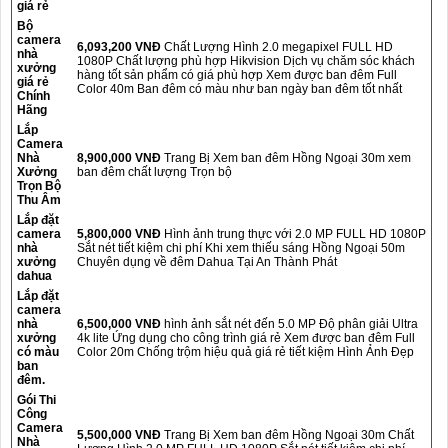
giá rẻ
Bộ
camera
6,093,200 VNĐ
Chất Lượng Hình 2.0 megapixel FULL HD
nhà
1080P Chất lượng phù hợp Hikvision Dịch vụ chăm sóc khách
xưởng
hàng tốt sản phẩm có giá phù hợp Xem được ban đêm Full
giá rẻ
Color 40m Ban đêm có màu như ban ngày ban đêm tốt nhất
Chính
Hãng
Lắp
Camera
Nhà
8,900,000 VNĐ
Trang Bị Xem ban đêm Hồng Ngoại 30m xem
Xưởng
ban đêm chất lượng Trọn bộ
Trọn Bộ
Thu Âm
Lắp đặt
camera
5,800,000 VNĐ
Hình ảnh trung thực với 2.0 MP FULL HD 1080P
nhà
Sắt nét tiết kiệm chi phí Khi xem thiếu sáng Hồng Ngoại 50m
xưởng
Chuyên dụng về đêm Dahua Tại An Thành Phát
dahua
Lắp đặt
camera
nhà
6,500,000 VNĐ
hình ảnh sắt nét đến 5.0 MP Độ phân giải Ultra
xưởng
4k lite Ứng dụng cho công trình giá rẻ Xem được ban đêm Full
có màu
Color 20m Chống trộm hiệu quả giá rẻ tiết kiệm Hình Ảnh Đẹp
ban
đêm.
Gói Thi
Công
Camera
5,500,000 VNĐ
Trang Bị Xem ban đêm Hồng Ngoại 30m Chất
Nhà