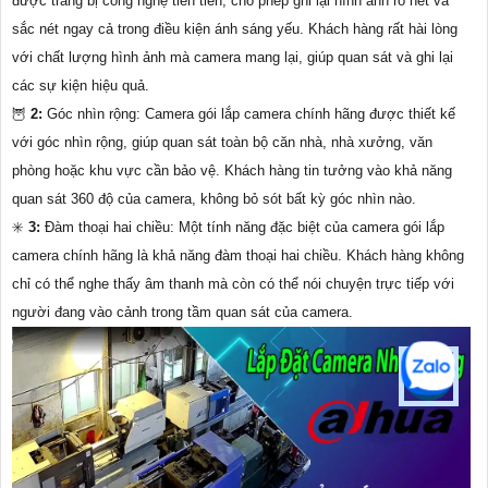
được trang bị công nghệ tiên tiến, cho phép ghi lại hình ảnh rõ nét và
sắc nét ngay cả trong điều kiện ánh sáng yếu. Khách hàng rất hài lòng
với chất lượng hình ảnh mà camera mang lại, giúp quan sát và ghi lại
các sự kiện hiệu quả.
🦉
2:
Góc nhìn rộng: Camera gói lắp camera chính hãng được thiết kế
với góc nhìn rộng, giúp quan sát toàn bộ căn nhà, nhà xưởng, văn
phòng hoặc khu vực cần bảo vệ. Khách hàng tin tưởng vào khả năng
quan sát 360 độ của camera, không bỏ sót bất kỳ góc nhìn nào.
✳️
3:
Đàm thoại hai chiều: Một tính năng đặc biệt của camera gói lắp
camera chính hãng là khả năng đàm thoại hai chiều. Khách hàng không
chỉ có thể nghe thấy âm thanh mà còn có thể nói chuyện trực tiếp với
người đang vào cảnh trong tầm quan sát của camera. ️