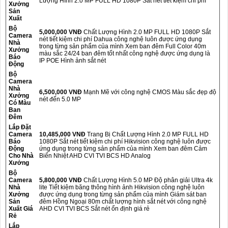
Lượng Hình 2.0 MP FULL HD 1080P Sắt nét tiết kiệm chi phí
Xưởng
Sản
Xuất
Bộ
5,000,000 VNĐ
Chất Lượng Hình 2.0 MP FULL HD 1080P Sắt
Camera
nét tiết kiệm chi phí Dahua công nghệ luôn được ứng dụng
Nhà
trong từng sản phẩm của mình Xem ban đêm Full Color 40m
Xưởng
màu sắc 24/24 ban đêm tốt nhất công nghệ được ứng dụng là
Báo
IP POE Hình ảnh sắt nét
Động
Bộ
Camera
Nhà
6,500,000 VNĐ
Mạnh Mẽ với công nghệ CMOS Màu sắc đẹp độ
Xưởng
nét đến 5.0 MP
Có Màu
Ban
Đêm
Lắp Đặt
Camera
10,485,000 VNĐ
Trang Bị Chất Lượng Hình 2.0 MP FULL HD
Báo
1080P Sắt nét tiết kiệm chi phí Hikvision công nghệ luôn được
Động
ứng dụng trong từng sản phẩm của mình Xem ban đêm Cảm
Cho Nhà
Biến Nhiệt AHD CVI TVI BCS HD Analog
Xưởng
Bộ
Camera
5,800,000 VNĐ
Chất Lượng Hình 5.0 MP Độ phân giải Ultra 4k
Nhà
lite Tiết kiệm băng thông hình ảnh Hikvision công nghệ luôn
Xưởng
được ứng dụng trong từng sản phẩm của mình Giám sát ban
Sản
đêm Hồng Ngoại 80m chất lượng hình sắt nét với công nghệ
Xuất Giá
AHD CVI TVI BCS Sắt nét ổn định giá rẻ
Rẻ
Lắp