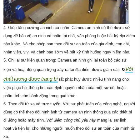
4. Giúp tăng cường an ninh cá nhân: Camera an ninh có thể được sử
dụng để bảo vệ an ninh cá nhân tại nhà, văn phòng hoặc bất kỳ địa điểm
nào khác. Nó cho phép bạn theo dõi sự an toàn của gia đình, con cái,
nhân viên, v.v. và cảnh báo sớm về bất kỳ tình huống nguy hiểm nào.
5. Ghi lại sự kiện quan trọng: Camera an ninh ghi lại toàn bộ các sự
Với
kiện và hoạt động quan trọng xảy ra tại địa điểm được giám sát. 🔄
chất lượng được trang bị
rất phát huy được nhiều tính năng cho
việc phục hồi thông tin, xác định nguyên nhân của một sự cố, hoặc
phân tích các hành động trong quá khứ.
6. Theo dõi từ xa và trực tuyến: Với sự phát triển của công nghệ, người
dùng có thể theo dõi hình ảnh từ camera an ninh thông qua các thiết bị
di động hoặc máy tính.
Với điểm cộng chủ yếu này
mang lại sự linh
hoạt và tiện lợi cho những người muốn theo dõi sự an toàn của mình từ
xa.