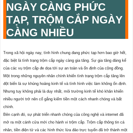
NGÀY CÀNG PHỨC
TẠP, TRỘM CẮP NGÀY
CÀNG NHIỀU
Trong xã hội ngày nay, tình hình chung đang phức tạp hơn bao giờ hết,
đặc biệt là tình trạng trộm cắp ngày càng gia tăng. Sự gia tăng đáng kể
của các vụ trộm cắp đe dọa tới sự an toàn và ổn định của cộng đồng.
Một trong những nguyên nhân chính khiến tình trạng trộm cắp tăng lên
đột biến là sự khủng hoảng kinh tế và tình hình việc làm không ổn định.
Nhưng tuy không phải là duy nhất, môi trường kinh tế khó khăn khiến
nhiều người trở nên cố gắng kiếm tiền một cách nhanh chóng và bất
chính. ️
Bên cạnh đó, sự phát triển nhanh chóng của công nghệ và internet đã
mở ra một cánh cửa mới cho hành vi trộm cắp. Trộm cắp thông tin cá
nhân, tiền điện tử và các hình thức lừa đảo trực tuyến đã trở thành một