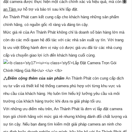
đặt camera được thực hiện một cách chính xác và hiệu quả, mà còn 🎛
an Tâm
sự hỗ trợ và bảo trì sau khi lắp đặt.
An Thành Phát cam kết cung cấp cho khách hàng những sản phẩm
chính hãng, có nguồn gốc rõ ràng và đáng tin cậy.
Mức giá rẻ của An Thành Phát không chỉ là doanh số bán hàng lớn mà
còn do các mối quan hệ đối tác với các nhà sản xuất uy tín. Với trang
bị ưu việt Đồng hành đơn vị này có được giá ưu đãi từ các nhà cung
cấp và chuyển giao lợi ích đến khách hàng cuối cùng.
⁂
Điểm cộng thêm của sản phẩm
An Thành Phát còn cung cấp dịch
vụ tư vấn và thiết kế hệ thống camera phù hợp với từng khu vực và
nhu cầu của khách hàng. Họ luôn tìm hiểu kỹ lưỡng yêu cầu và môi
trường của khách hàng trước khi đưa ra giải pháp tối ưu.
Với những ưu điểm nêu trên, An Thành Phát là đơn vị lắp đặt camera
trọn gói chính hãng với mức giá rẻ nhưng không đánh đổi chất lượng và
sự tin cậy. Nếu bạn đang tìm kiếm một giải pháp camera an ninh cho
gia đình hoặc doanh nghiệp của mình, hãy liên hệ với An Thành Phát để