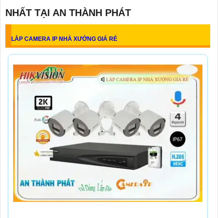
NHẤT TẠI AN THÀNH PHÁT
LẮP CAMERA IP NHÀ XƯỞNG GIÁ RẺ