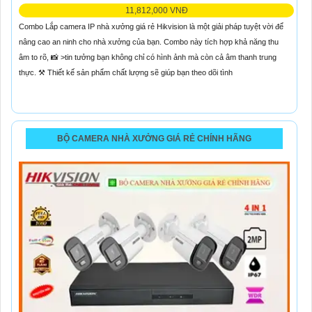
11,812,000 VNĐ
Combo Lắp camera IP nhà xưởng giá rẻ Hikvision là một giải pháp tuyệt vời để
nâng cao an ninh cho nhà xưởng của bạn. Combo này tích hợp khả năng thu
âm to rõ, 📸 >tin tưởng bạn không chỉ có hình ảnh mà còn cả âm thanh trung
thực. ⚒ Thiết kế sản phẩm chất lượng sẽ giúp bạn theo dõi tình
BỘ CAMERA NHÀ XƯỞNG GIÁ RẺ CHÍNH HÃNG