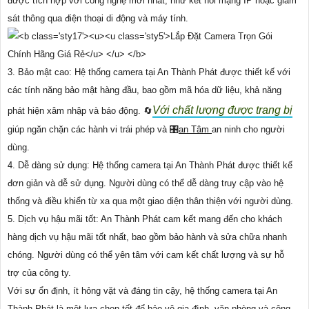
được tích hợp với công nghệ mới nhất, như kết nối mạng IP hoặc giám
sát thông qua điện thoại di động và máy tính.
3. Bảo mật cao: Hệ thống camera tại An Thành Phát được thiết kế với
các tính năng bảo mật hàng đầu, bao gồm mã hóa dữ liệu, khả năng
Với chất lượng được trang bị
phát hiện xâm nhập và báo động. 🔄
giúp ngăn chặn các hành vi trái phép và 🎛
an Tâm
an ninh cho người
dùng.
4. Dễ dàng sử dụng: Hệ thống camera tại An Thành Phát được thiết kế
đơn giản và dễ sử dụng. Người dùng có thể dễ dàng truy cập vào hệ
thống và điều khiển từ xa qua một giao diện thân thiện với người dùng.
5. Dịch vụ hậu mãi tốt: An Thành Phát cam kết mang đến cho khách
hàng dịch vụ hậu mãi tốt nhất, bao gồm bảo hành và sửa chữa nhanh
chóng. Người dùng có thể yên tâm với cam kết chất lượng và sự hỗ
trợ của công ty.
Với sự ổn định, ít hỏng vặt và đáng tin cậy, hệ thống camera tại An
Thành Phát là một lựa chọn tốt để bảo vệ gia đình, văn phòng và công