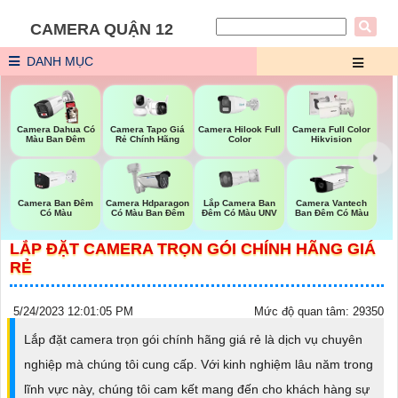
CAMERA QUẬN 12
DANH MỤC
Camera Dahua Có
Camera Tapo Giá
Camera Hilook Full
Camera Full Color
Màu Ban Đêm
Rẻ Chính Hãng
Color
Hikvision
Lắp Camera Ban
Camera Ban Đêm
Camera Hdparagon
Camera Vantech
Đêm Có Màu UNV
Có Màu
Có Màu Ban Đêm
Ban Đêm Có Màu
LẮP ĐẶT CAMERA TRỌN GÓI CHÍNH HÃNG GIÁ
RẺ
5/24/2023 12:01:05 PM
Mức độ quan tâm: 29350
Lắp đặt camera trọn gói chính hãng giá rẻ là dịch vụ chuyên
nghiệp mà chúng tôi cung cấp. Với kinh nghiệm lâu năm trong
lĩnh vực này, chúng tôi cam kết mang đến cho khách hàng sự