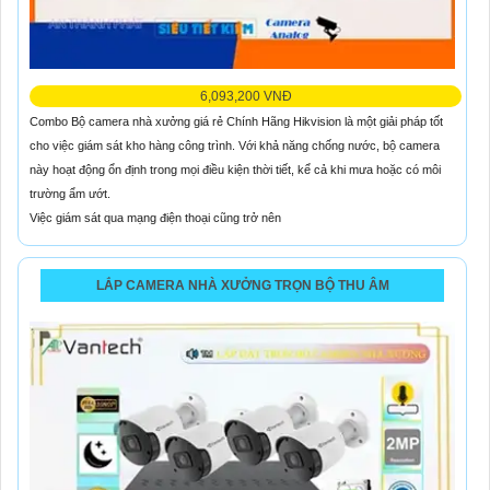
6,093,200 VNĐ
Combo Bộ camera nhà xưởng giá rẻ Chính Hãng Hikvision là một giải pháp tốt
cho việc giám sát kho hàng công trình. Với khả năng chống nước, bộ camera
này hoạt động ổn định trong mọi điều kiện thời tiết, kể cả khi mưa hoặc có môi
trường ẩm ướt.
Việc giám sát qua mạng điện thoại cũng trở nên
LẮP CAMERA NHÀ XƯỞNG TRỌN BỘ THU ÂM