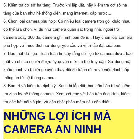
5. Kiểm tra cơ sở hạ tầng: Trước khi lắp đặt, hãy kiểm tra cơ sở hạ
tầng của bạn như hệ thống điện, mạng internet, cấp nước...
6. Chọn loại camera phù hợp: Có nhiều loại camera trọn gói khác nhau
có thể lựa chọn, ví dụ như camera quan sát trong nhà, ngoài trời,
camera xoay 360 độ, camera ghi hình ban đêm... Hãy chọn loại camera
phù hợp với mục đích sử dụng, yêu cầu và vị trí lắp đặt của bạn.
7. Bảo mật dữ liệu: Hoàn toàn tin cậy rằng dữ liệu từ camera được bảo
mật và chỉ có người được ủy quyền mới có thể truy cập. Sử dụng mật
khẩu mạnh và thường xuyên thay đổi để tránh rủi ro về việc đánh cắp
thông tin từ hệ thống camera.
8. Bảo trì và kiểm tra định kỳ: Sau khi lắp đặt, bạn cần bảo trì và kiểm
tra định kỳ hệ thống camera. Xem xét các vết bẩn trên ống kính, kiểm
tra các kết nối và pin, và cập nhật phần mềm nếu cần thiết.
NHỮNG LỢI ÍCH MÀ
CAMERA AN NINH