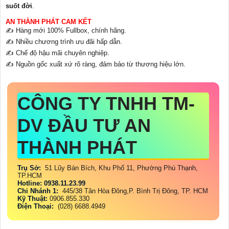
suốt đời
.
AN THÀNH PHÁT CAM KẾT
✍️ Hàng mới 100% Fullbox, chính hãng.
✍️ Nhiều chương trình ưu đãi hấp dẫn.
✍️ Chế độ hậu mãi chuyên nghiệp.
✍️ Nguồn gốc xuất xứ rõ ràng, đảm bảo từ thương hiệu lớn.
CÔNG TY TNHH TM-
DV ĐẦU TƯ AN
THÀNH PHÁT
Trụ Sở:
51 Lũy Bán Bích, Khu Phố 11, Phường Phú Thạnh,
TP.HCM
Hotline: 0938.11.23.99
Chi Nhánh 1:
445/38 Tân Hòa Đông,P. Bình Trị Đông, TP. HCM
Kỹ Thuật:
0906.855.330
Điện Thoại:
(028) 6688.4949