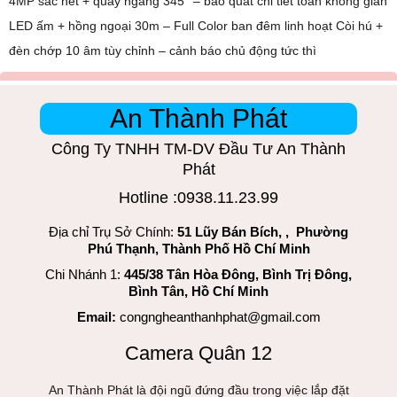
4MP sắc nét + quay ngang 345° – bao quát chi tiết toàn không gian
LED ấm + hồng ngoại 30m – Full Color ban đêm linh hoạt Còi hú +
đèn chớp 10 âm tùy chỉnh – cảnh báo chủ động tức thì
An Thành Phát
Công Ty TNHH TM-DV Đầu Tư An Thành
Phát
Hotline :0938.11.23.99
Địa chỉ Trụ Sở Chính:
51 Lũy Bán Bích, , Phường
Phú Thạnh, Thành Phố Hồ Chí Minh
Chi Nhánh 1:
445/38 Tân Hòa Đông, Bình Trị Đông,
Bình Tân, Hồ Chí Minh
Email:
congngheanthanhphat@gmail.com
Camera Quân 12
An Thành Phát là đội ngũ đứng đầu trong việc lắp đặt