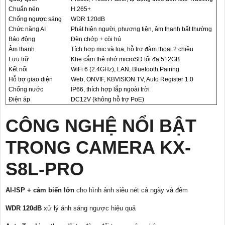
Chuẩn nén
H.265+
Chống ngược sáng
WDR 120dB
Chức năng AI
Phát hiện người, phương tiện, âm thanh bất thường
Báo động
Đèn chớp + còi hú
Âm thanh
Tích hợp mic và loa, hỗ trợ đàm thoại 2 chiều
Lưu trữ
Khe cắm thẻ nhớ microSD tối đa 512GB
Kết nối
WiFi 6 (2.4GHz), LAN, Bluetooth Pairing
Hỗ trợ giao diện
Web, ONVIF, KBVISION.TV, Auto Register 1.0
Chống nước
IP66, thích hợp lắp ngoài trời
Điện áp
DC12V (không hỗ trợ PoE)
CÔNG NGHỆ NỔI BẬT
TRONG CAMERA KX-
S8L-PRO
AI-ISP + cảm biến lớn
cho hình ảnh siêu nét cả ngày và đêm
WDR 120dB
xử lý ánh sáng ngược hiệu quả