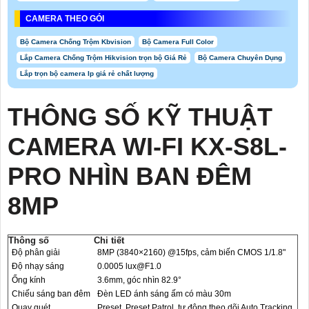
CAMERA THEO GÓI
Bộ Camera Chống Trộm Kbvision
Bộ Camera Full Color
Lắp Camera Chống Trộm Hikvision trọn bộ Giá Rẻ
Bộ Camera Chuyên Dụng
Lắp trọn bộ camera Ip giá rẻ chất lượng
THÔNG SỐ KỸ THUẬT
CAMERA WI-FI KX-S8L-
PRO NHÌN BAN ĐÊM
8MP
Thông số
Chi tiết
Độ phân giải
8MP (3840×2160) @15fps, cảm biến CMOS 1/1.8"
Độ nhạy sáng
0.0005 lux@F1.0
Ống kính
3.6mm, góc nhìn 82.9°
Chiếu sáng ban đêm
Đèn LED ánh sáng ấm có màu 30m
Quay quét
Preset, Preset Patrol, tự động theo dõi Auto Tracking