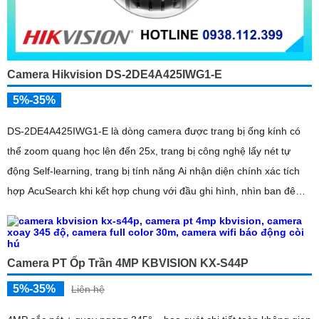
Camera Hikvision DS-2DE4A425IWG1-E
5%-35%
DS-2DE4A425IWG1-E là dòng camera được trang bị ống kính có
thể zoom quang học lên đến 25x, trang bị công nghệ lấy nét tự
động Self-learning, trang bị tính năng Ai nhận diện chính xác tích
hợp AcuSearch khi kết hợp chung với đầu ghi hình, nhìn ban đêm
bằng hồng ngoại 50m
Camera PT Ốp Trần 4MP KBVISION KX-S44P
5%-35%
Liên hệ