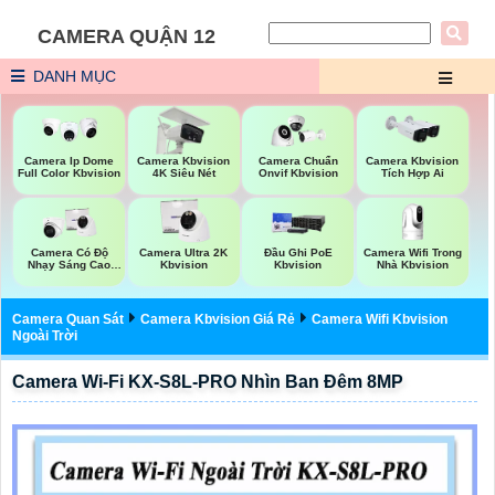
CAMERA QUẬN 12
DANH MỤC
Camera Ip Dome
Camera Kbvision
Camera Chuẩn
Camera Kbvision
Full Color Kbvision
4K Siêu Nét
Onvif Kbvision
Tích Hợp Ai
Camera Wifi Trong
Camera Có Độ
Camera Ultra 2K
Đầu Ghi PoE
Nhà Kbvision
Nhạy Sáng Cao
Kbvision
Kbvision
Kbvision
Camera Quan Sát
Camera Kbvision Giá Rẻ
Camera Wifi Kbvision
Ngoài Trời
Camera Wi-Fi KX-S8L-PRO Nhìn Ban Đêm 8MP