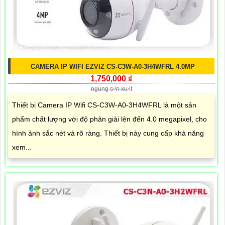
CAMERA IP WIFI EZVIZ CS-C3W-A0-3H4WFRL 4.0MP
1,750,000 ₫
ngung s₫n xu₫t
Thiết bị Camera IP Wifi CS-C3W-A0-3H4WFRL là một sản
phẩm chất lượng với độ phân giải lên đến 4.0 megapixel, cho
hình ảnh sắc nét và rõ ràng. Thiết bị này cung cấp khả năng
xem...