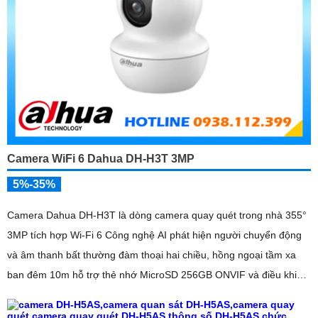
Camera WiFi 6 Dahua DH-H3T 3MP
5%-35%
Camera Dahua DH-H3T là dòng camera quay quét trong nhà 355°
3MP tích hợp Wi-Fi 6 Công nghệ AI phát hiện người chuyển động
và âm thanh bất thường đàm thoại hai chiều, hồng ngoại tầm xa
ban đêm 10m hỗ trợ thẻ nhớ MicroSD 256GB ONVIF và điều khiển
từ xa qua ứng dụng DMSS