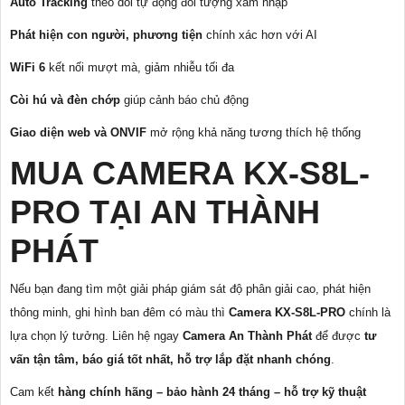
Auto Tracking
theo dõi tự động đối tượng xâm nhập
Phát hiện con người, phương tiện
chính xác hơn với AI
WiFi 6
kết nối mượt mà, giảm nhiễu tối đa
Còi hú và đèn chớp
giúp cảnh báo chủ động
Giao diện web và ONVIF
mở rộng khả năng tương thích hệ thống
MUA CAMERA KX-S8L-
PRO TẠI AN THÀNH
PHÁT
Nếu bạn đang tìm một giải pháp giám sát độ phân giải cao, phát hiện
thông minh, ghi hình ban đêm có màu thì
Camera KX-S8L-PRO
chính là
lựa chọn lý tưởng. Liên hệ ngay
Camera An Thành Phát
để được
tư
vấn tận tâm, báo giá tốt nhất, hỗ trợ lắp đặt nhanh chóng
.
Cam kết
hàng chính hãng – bảo hành 24 tháng – hỗ trợ kỹ thuật