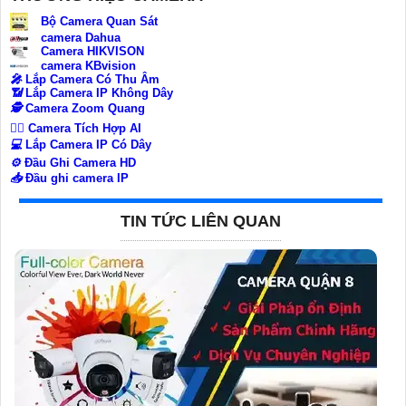
Bộ Camera Quan Sát
camera Dahua
Camera HIKVISON
camera KBvision
️🎤️
Lắp Camera Có Thu Âm
📶
Lắp Camera IP Không Dây
🕵️
Camera Zoom Quang
🧛‍♀️
Camera Tích Hợp AI
💻
Lắp Camera IP Có Dây
⚙️
Đầu Ghi Camera HD
📥
Đầu ghi camera IP
TIN TỨC LIÊN QUAN