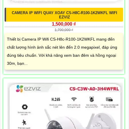
CAMERA IP WIFI QUAY XOAY CS-H8C-R100-1K2WKFL WIFI
EZVIZ
1,500,000 ₫
1,700,000 ₫
Thiết bị Camera IP Wifi CS-H8c-R100-1K2WKFL mang đến
chất lượng hình ảnh sắc nét lên đến 2.0 megapixel, đáp ứng
đúng tiêu chuẩn. Với khả năng xem ban đêm và hồng ngoại
30m, bạn...