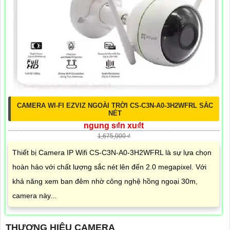
CAMERA WI-FI EZVIZ NGOÀI TRỜI CS-C3N-A0-3H2WFRL SẮC
NÉT
ngung s₫n xu₫t
1,675,000 ₫
Thiết bị Camera IP Wifi CS-C3N-A0-3H2WFRL là sự lựa chọn
hoàn hảo với chất lượng sắc nét lên đến 2.0 megapixel. Với
khả năng xem ban đêm nhờ công nghệ hồng ngoại 30m,
camera này...
THƯƠNG HIỆU CAMERA