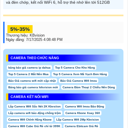
và đèn chớp, kết nối WiFi 6, hỗ trợ thẻ nhớ lên tới 512GB
5%-35%
Thương hiệu:
KBvision
Ngày đăng:
7/17/2025 4:08:48 PM
CAMERA THEO CHỨC NĂNG
bảng báo giá camera ip dahua
Top 5 Camera Cho Kho Hàng
Top 5 Camera 2 Mắt Nên Mua
Top 5 Camera Xem Mã Vạch Đơn Hàng
Báo Giá camera wifi mới cập nhật
Báo Giá Camera Wifi Imou
Bảng báo giá camera hikvision mới
Camera Đàm Thoại 2 Chiều Nên Dùng
CAMERA KẾT NỐI WIFI
Lắp Camera Wifi Sắc Nét 2K Kbvsiion
Camera Wifi Imou Báo Động
Lắp camera wifi báo động chống trộm
Camera Kbone Xoay 360
Camera Wifi Chính Hãng Kbone
Lắp Camera Wifi 2Mp Kbvision
Camera Wifi Cube Giá Rẻ chỉ từ 399K
Camera Ebitcam Giá Rẻ