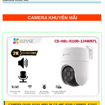
CAMERA KHUYẾN MÃI
CAMERA QUAY XOAY WIFI 2K CS-H8C-R100-1J4WKFL EZVIZ