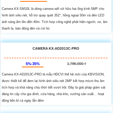
Camera KX-SM10L là dòng camera wifi sở hữu hai ống kính 5MP cho
hình ảnh siêu nét, hỗ trợ quay quét 352°, hồng ngoại 50m và đèn LED
ánh sáng ấm lên đến 40m. Tích hợp công nghệ phát hiện người, xe, âm
thanh lạ, báo động đèn và còi hú
CAMERA KX-AD2013C-PRO
5%-35%
1,795,000 ₫
Camera KX‑AD2013C‑PRO là mẫu HDCVI thế hệ mới của KBVISION,
được thiết kế để đem lại hình ảnh siêu nét 2MP kết hợp micro thu âm
tích hợp và khả năng chịu thời tiết vượt trội. Đây là giải pháp giám sát
đáng tin cậy cho gia đình, cửa hàng, nhà kho, xưởng sản xuất… hoạt
động bền bỉ cả ngày lẫn đêm