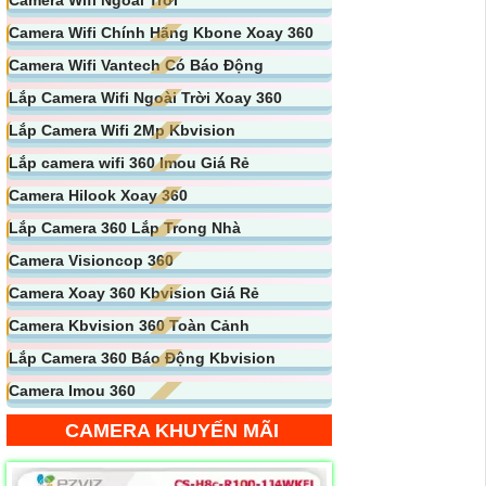
Camera Wifi Chính Hãng Kbone Xoay 360
Camera Wifi Vantech Có Báo Động
Lắp Camera Wifi Ngoài Trời Xoay 360
Lắp Camera Wifi 2Mp Kbvision
Lắp camera wifi 360 Imou Giá Rẻ
Camera Hilook Xoay 360
Lắp Camera 360 Lắp Trong Nhà
Camera Visioncop 360
Camera Xoay 360 Kbvision Giá Rẻ
Camera Kbvision 360 Toàn Cảnh
Lắp Camera 360 Báo Động Kbvision
Camera Imou 360
CAMERA KHUYẾN MÃI