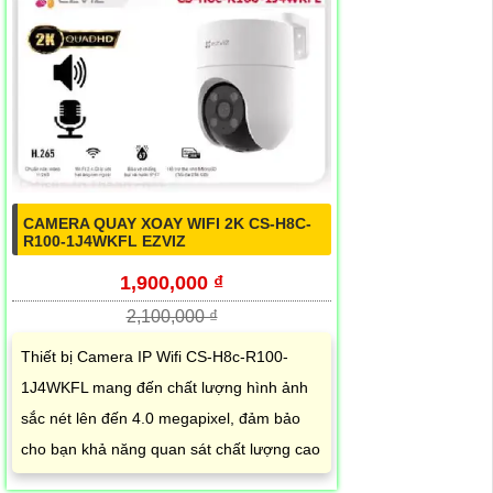
CAMERA QUAY XOAY WIFI 2K CS-H8C-
R100-1J4WKFL EZVIZ
1,900,000 ₫
2,100,000 ₫
Thiết bị Camera IP Wifi CS-H8c-R100-
1J4WKFL mang đến chất lượng hình ảnh
sắc nét lên đến 4.0 megapixel, đảm bảo
cho bạn khả năng quan sát chất lượng cao