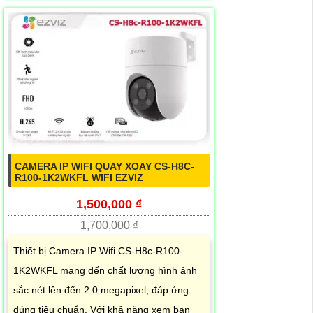
CAMERA IP WIFI QUAY XOAY CS-H8C-
R100-1K2WKFL WIFI EZVIZ
1,500,000 ₫
1,700,000 ₫
Thiết bị Camera IP Wifi CS-H8c-R100-
1K2WKFL mang đến chất lượng hình ảnh
sắc nét lên đến 2.0 megapixel, đáp ứng
đúng tiêu chuẩn. Với khả năng xem ban