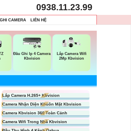
0938.11.23.99
 GHI CAMERA
LIÊN HỆ
TZ
Đầu Ghi Ip 4 Camera
Lắp Camera Wifi
n
Kbvision
2Mp Kbvision
Lắp Camera H.265+ Kbvision
Camera Nhận Diện Khuôn Mặt Kbvision
Camera Kbvision 360 Toàn Cảnh
Camera Wifi Trong Nhà Kbvision
Đầu Thu Hình 4 Kênh Dahua