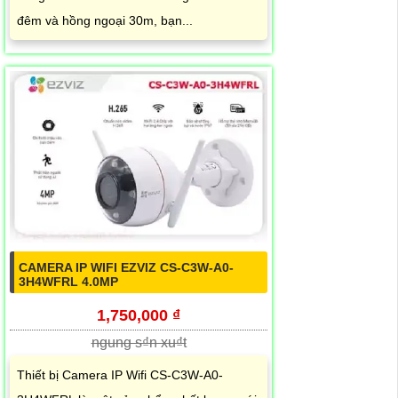
đêm và hồng ngoại 30m, bạn...
CAMERA IP WIFI EZVIZ CS-C3W-A0-
3H4WFRL 4.0MP
1,750,000 ₫
ngung s₫n xu₫t
Thiết bị Camera IP Wifi CS-C3W-A0-