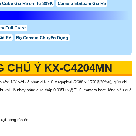
i Cube Giá Rẻ chỉ từ 399K
Camera Ebitcam Giá Rẻ
a Full Color
Giá Rẻ
Bộ Camera Chuyên Dụng
 CHÚ Ý KX-C4204MN
ớc 1/3” với độ phân giải 4.0 Megapixel (2688 x 1520@30fps), giúp ghi
light với độ nhạy sáng cực thấp 0.005Lux@F1.5, camera hoạt động hiệu quả
vượt hàng rào ảo.