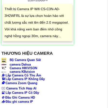
1,675,000 ₫
Thiết bị Camera IP Wifi CS-C3N-A0-
3H2WFRL là sự lựa chọn hoàn hảo với
chất lượng sắc nét lên đến 2.0 megapixel.
Với khả năng xem ban đêm nhờ công
nghệ hồng ngoại 30m, camera này...
THƯƠNG HIỆU CAMERA
Bộ Camera Quan Sát
camera Dahua
Camera HIKVISON
camera KBvision
️🎤️
Lắp Camera Có Thu Âm
📶
Lắp Camera IP Không Dây
🕵️
Camera Zoom Quang
🧛‍♀️
Camera Tích Hợp AI
💻
Lắp Camera IP Có Dây
⚙️
Đầu Ghi Camera HD
📥
Đầu ghi camera IP