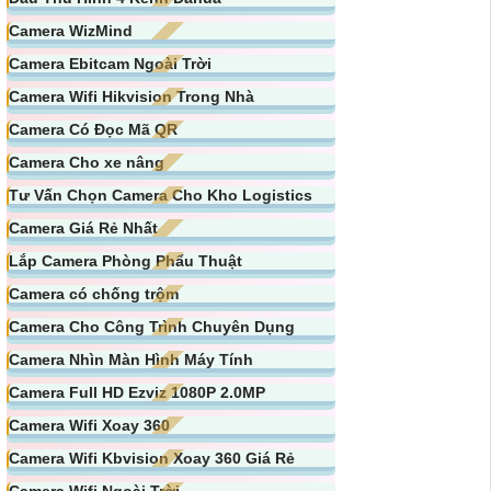
Camera WizMind
Camera Ebitcam Ngoài Trời
Camera Wifi Hikvision Trong Nhà
Camera Có Đọc Mã QR
Camera Cho xe nâng
Tư Vấn Chọn Camera Cho Kho Logistics
Camera Giá Rẻ Nhất
Lắp Camera Phòng Phẩu Thuật
Camera có chống trộm
Camera Cho Công Trình Chuyên Dụng
Camera Nhìn Màn Hình Máy Tính
Camera Full HD Ezviz 1080P 2.0MP
Camera Wifi Xoay 360
Camera Wifi Kbvision Xoay 360 Giá Rẻ
Camera Wifi Ngoài Trời