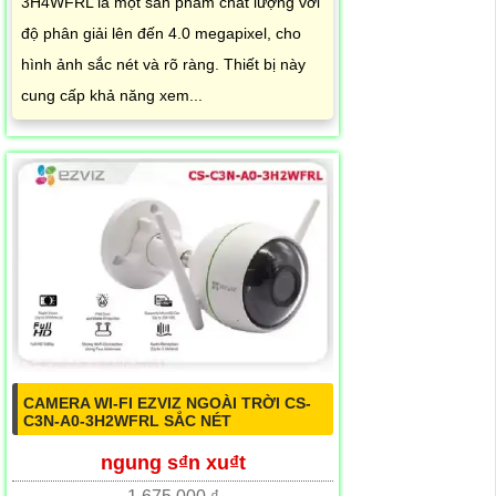
3H4WFRL là một sản phẩm chất lượng với
độ phân giải lên đến 4.0 megapixel, cho
hình ảnh sắc nét và rõ ràng. Thiết bị này
cung cấp khả năng xem...
CAMERA WI-FI EZVIZ NGOÀI TRỜI CS-
C3N-A0-3H2WFRL SẮC NÉT
ngung s₫n xu₫t