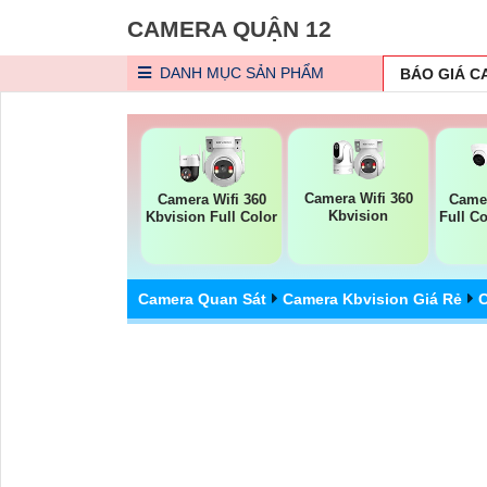
CAMERA QUẬN 12
DANH MỤC
SẢN PHẨM
BÁO GIÁ 
Camera Wifi 360
Camera Wifi 360
Came
Kbvision
Kbvision Full Color
Full C
Camera Quan Sát
Camera Kbvision Giá Rẻ
C