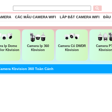
CAMERA
CÁC MẪU CAMERA WIFI
LẮP ĐẶT CAMERA WIFI
ĐẦU
ra Ip Dome
Camera Ip 360
Camera Có DWDR
Camera P
olor Kbvision
Kbvision
Kbvision
Kbvisio
amera Kbvision 360 Toàn Cảnh