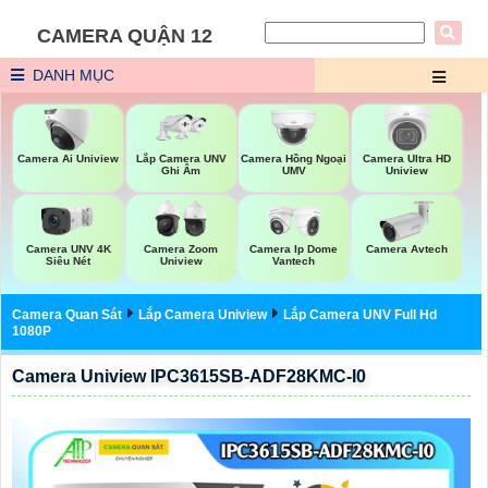
CAMERA QUẬN 12
DANH MỤC
Lắp Camera UNV
Camera Ai Uniview
Camera Hồng Ngoại
Camera Ultra HD
Ghi Âm
UMV
Uniview
Camera UNV 4K
Camera Zoom
Camera Ip Dome
Camera Avtech
Siêu Nét
Uniview
Vantech
Camera Quan Sát
Lắp Camera Uniview
Lắp Camera UNV Full Hd
1080P
Camera Uniview IPC3615SB-ADF28KMC-I0