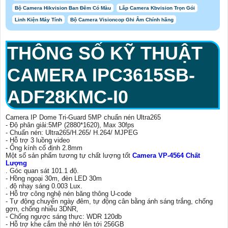
Bộ Camera Hikvision Ban Đêm Có Màu
Lắp Camera Kbvision Trọn Gói
Linh Kiện Máy Tính
Bộ Camera Visioncop Ghi Âm Chính hãng
THÔNG SỐ KỸ THUẬT
CAMERA IPC3615SB-
ADF28KMC-I0
Camera IP Dome Tri-Guard 5MP chuẩn nén Ultra265
- Độ phân giải:5MP (2880*1620), Max 30fps
- Chuẩn nén: Ultra265/H.265/ H.264/ MJPEG
- Hỗ trợ 3 luồng video
- Ống kính cố định 2.8mm
Một số sản phẩm tương tự chất lượng tốt
Camera VP-4564 Chất
Lượng
. Góc quan sát 101.1 độ.
- Hồng ngoại 30m, đèn LED 30m
. độ nhạy sáng 0.003 Lux.
- Hỗ trợ công nghệ nén băng thông U-code
- Tự động chuyển ngày đêm, tự động cân bằng ánh sáng trắng, chống
gợn, chống nhiễu 3DNR,
- Chống ngược sáng thực: WDR 120db
- Hỗ trợ khe cắm thẻ nhớ lên tới 256GB