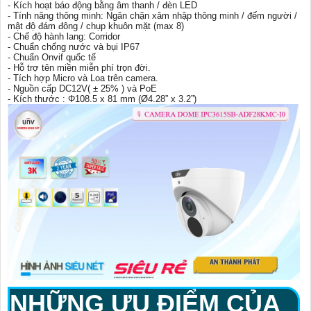
- Kích hoạt báo động bằng âm thanh / đèn LED
- Tính năng thông minh: Ngăn chặn xâm nhập thông minh / đếm người /
mật độ đám đông / chụp khuôn mặt (max 8)
- Chế độ hành lang: Corridor
- Chuẩn chống nước và bụi IP67
- Chuẩn Onvif quốc tế
- Hỗ trợ tên miền miễn phí trọn đời.
- Tích hợp Micro và Loa trên camera.
- Nguồn cấp DC12V( ± 25% ) và PoE
- Kích thước : Φ108.5 x 81 mm (Ø4.28” x 3.2”)
NHỮNG ƯU ĐIỂM CỦA