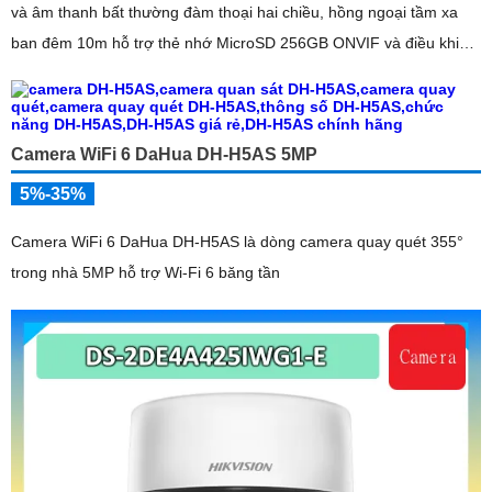
và âm thanh bất thường đàm thoại hai chiều, hồng ngoại tầm xa
ban đêm 10m hỗ trợ thẻ nhớ MicroSD 256GB ONVIF và điều khiển
từ xa qua ứng dụng DMSS
Camera WiFi 6 DaHua DH-H5AS 5MP
5%-35%
Camera WiFi 6 DaHua DH-H5AS là dòng camera quay quét 355°
trong nhà 5MP hỗ trợ Wi-Fi 6 băng tần