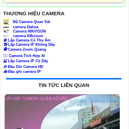
THƯƠNG HIỆU CAMERA
Bộ Camera Quan Sát
camera Dahua
Camera HIKVISON
camera KBvision
️🎤️
Lắp Camera Có Thu Âm
📶
Lắp Camera IP Không Dây
🕵️
Camera Zoom Quang
🧛‍♀️
Camera Tích Hợp AI
💻
Lắp Camera IP Có Dây
⚙️
Đầu Ghi Camera HD
📥
Đầu ghi camera IP
TIN TỨC LIÊN QUAN