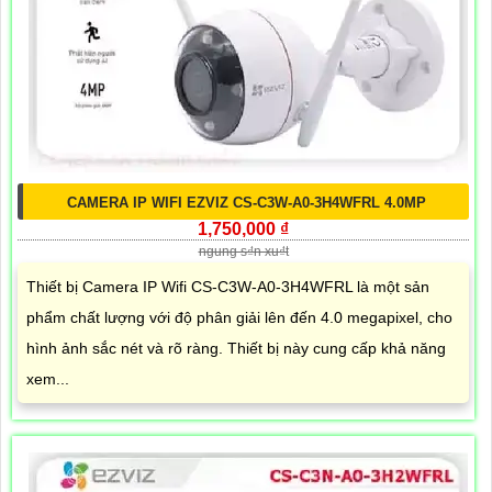
CAMERA IP WIFI EZVIZ CS-C3W-A0-3H4WFRL 4.0MP
1,750,000 ₫
ngung s₫n xu₫t
Thiết bị Camera IP Wifi CS-C3W-A0-3H4WFRL là một sản
phẩm chất lượng với độ phân giải lên đến 4.0 megapixel, cho
hình ảnh sắc nét và rõ ràng. Thiết bị này cung cấp khả năng
xem...