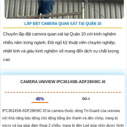
LẮP ĐẶT CAMERA QUAN SÁT TẠI QUẬN 10
Chuyên lắp đặt camera quan sát tại Quận 10 với kinh nghiệm
nhiều năm trong ngành. Đội ngũ kỹ thuật viên chuyên nghiệp,
nhiệt tình và giàu kinh nghiệm sẽ mang đến dịch vụ chất lượng
cao
CAMERA UNIVIEW IPC3614SB-ADF28KMC-I0
45%
00 ₫
IPC3614SB-ADF28KMC-I0 là camera thuộc dòng Tri-Guard của uniview,
với khả năng báo động chủ động bằng âm thanh và đèn chớp, trang bị
micro và loa giúp đàm thoại 2 chiều, trang bị đèn Led giúp nhìn được hình