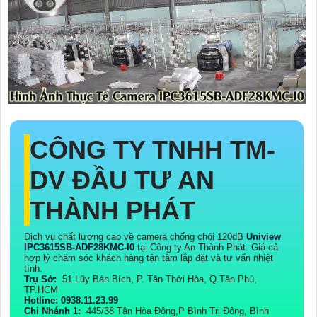
CÔNG TY TNHH TM-
DV ĐẦU TƯ AN
THÀNH PHÁT
Dịch vụ chất lượng cao về camera chống chói 120dB
Uniview
IPC3615SB-ADF28KMC-I0
tại Công ty An Thành Phát. Giá cả
hợp lý chăm sóc khách hàng tận tâm lắp đặt và tư vấn nhiệt
tình.
Trụ Sở:
51 Lũy Bán Bích, P. Tân Thới Hòa, Q.Tân Phú,
TP.HCM
Hotline: 0938.11.23.99
Chi Nhánh 1:
445/38 Tân Hòa Đông,P Bình Trị Đông, Bình