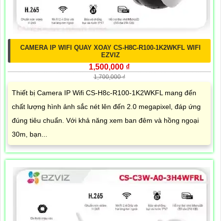
CAMERA IP WIFI QUAY XOAY CS-H8C-R100-1K2WKFL WIFI
EZVIZ
1,500,000 ₫
1,700,000 ₫
Thiết bị Camera IP Wifi CS-H8c-R100-1K2WKFL mang đến
chất lượng hình ảnh sắc nét lên đến 2.0 megapixel, đáp ứng
đúng tiêu chuẩn. Với khả năng xem ban đêm và hồng ngoại
30m, bạn...