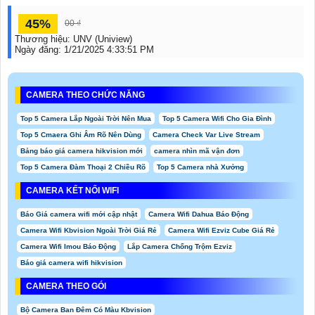
45%
00 ₫
Thương hiệu:
UNV (Uniview)
Ngày đăng:
1/21/2025 4:33:51 PM
CAMERA THEO CHỨC NĂNG
Top 5 Camera Lắp Ngoài Trời Nên Mua
Top 5 Camera Wifi Cho Gia Đình
Top 5 Cmaera Ghi Âm Rõ Nên Dùng
Camera Check Var Live Stream
Bảng báo giá camera hikvision mới
camera nhìn mã vận đơn
Top 5 Camera Đàm Thoại 2 Chiều Rõ
Top 5 Camera nhà Xưởng
CAMERA KẾT NỐI WIFI
Báo Giá camera wifi mới cập nhật
Camera Wifi Dahua Báo Động
Camera Wifi Kbvision Ngoài Trời Giá Rẻ
Camera Wifi Ezviz Cube Giá Rẻ
Camera Wifi Imou Báo Động
Lắp Camera Chống Trộm Ezviz
Báo giá camera wifi hikvision
CAMERA THEO GÓI
Bộ Camera Ban Đêm Có Màu Kbvision