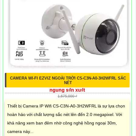
CAMERA WI-FI EZVIZ NGOÀI TRỜI CS-C3N-A0-3H2WFRL SẮC
NÉT
ngung s₫n xu₫t
1,675,000 ₫
Thiết bị Camera IP Wifi CS-C3N-A0-3H2WFRL là sự lựa chọn
hoàn hảo với chất lượng sắc nét lên đến 2.0 megapixel. Với
khả năng xem ban đêm nhờ công nghệ hồng ngoại 30m,
camera này...