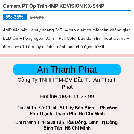
Camera PT Ốp Trần 4MP KBVISION KX-S44P
5%-35%
Liên hệ
4MP sắc nét + quay ngang 345° – bao quát chi tiết toàn không gian
LED ấm + hồng ngoại 30m – Full Color ban đêm linh hoạt Còi hú +
đèn chớp 10 âm tùy chỉnh – cảnh báo chủ động tức thì
An Thành Phát
Công Ty TNHH TM-DV Đầu Tư An Thành
Phát
Hotline :0938.11.23.99
Địa chỉ Trụ Sở Chính:
51 Lũy Bán Bích, , Phường
Phú Thạnh, Thành Phố Hồ Chí Minh
Chi Nhánh 1:
445/38 Tân Hòa Đông, Bình Trị Đông,
Bình Tân, Hồ Chí Minh