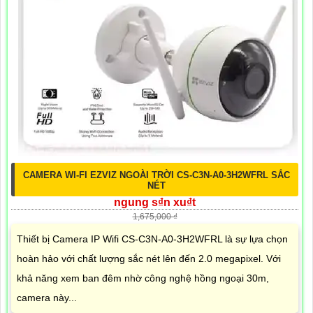
CAMERA WI-FI EZVIZ NGOÀI TRỜI CS-C3N-A0-3H2WFRL SẮC
NÉT
ngung s₫n xu₫t
1,675,000 ₫
Thiết bị Camera IP Wifi CS-C3N-A0-3H2WFRL là sự lựa chọn
hoàn hảo với chất lượng sắc nét lên đến 2.0 megapixel. Với
khả năng xem ban đêm nhờ công nghệ hồng ngoại 30m,
camera này...