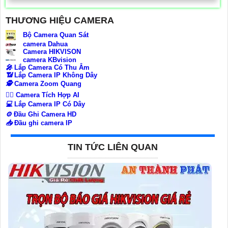
THƯƠNG HIỆU CAMERA
Bộ Camera Quan Sát
camera Dahua
Camera HIKVISON
camera KBvision
️🎤️
Lắp Camera Có Thu Âm
📶
Lắp Camera IP Không Dây
🕵️
Camera Zoom Quang
🧛‍♀️
Camera Tích Hợp AI
💻
Lắp Camera IP Có Dây
⚙️
Đầu Ghi Camera HD
📥
Đầu ghi camera IP
TIN TỨC LIÊN QUAN