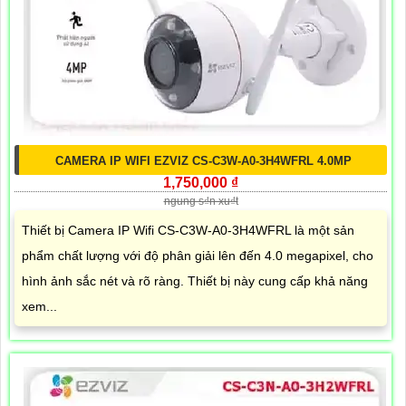
CAMERA IP WIFI EZVIZ CS-C3W-A0-3H4WFRL 4.0MP
1,750,000 ₫
ngung s₫n xu₫t
Thiết bị Camera IP Wifi CS-C3W-A0-3H4WFRL là một sản
phẩm chất lượng với độ phân giải lên đến 4.0 megapixel, cho
hình ảnh sắc nét và rõ ràng. Thiết bị này cung cấp khả năng
xem...