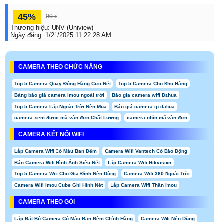
45%
00 ₫
Thương hiệu:
UNV (Uniview)
Ngày đăng:
1/21/2025 11:22:28 AM
CAMERA THEO CHỨC NĂNG
Top 5 Camera Quay Đóng Hàng Cực Nét
Top 5 Camera Cho Kho Hàng
Bảng báo giá camera imou ngoài trời
Báo gia camera wifi Dahua
Top 5 Camera Lắp Ngoài Trời Nên Mua
Báo giá camera ip dahua
camera xem được mã vận đơn Chất Lượng
camera nhìn mã vận đơn
CAMERA KẾT NỐI WIFI
Lắp Camera Wifi Có Màu Ban Đêm
Camera Wifi Vantech Có Báo Động
Bán Camera Wifi Hình Ảnh Siêu Nét
Lắp Camera Wifi Hikvision
Top 5 Camera Wifi Cho Gia Đình Nên Dùng
Camera Wifi 360 Ngoài Trời
Camera Wifi Imou Cube Ghi Hình Nét
Lắp Camera Wifi Thân Imou
CAMERA THEO GÓI
Lắp Đặt Bộ Camera Có Màu Ban Đêm Chính Hãng
Camera Wifi Nên Dùng