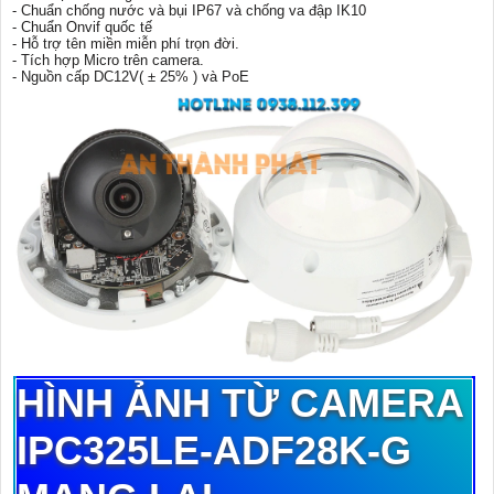
- Chuẩn chống nước và bụi IP67 và chống va đập IK10
- Chuẩn Onvif quốc tế
- Hỗ trợ tên miền miễn phí trọn đời.
- Tích hợp Micro trên camera.
- Nguồn cấp DC12V( ± 25% ) và PoE
HÌNH ẢNH TỪ CAMERA
IPC325LE-ADF28K-G