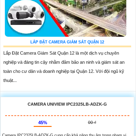
LẮP ĐẶT CAMERA GIÁM SÁT QUẬN 12
Lắp Đặt Camera Giám Sát Quận 12 là một dịch vụ chuyên
nghiệp và đáng tin cậy nhằm đảm bảo an ninh và giám sát an
toàn cho cư dân và doanh nghiệp tại Quận 12. Với đội ngũ kỹ
thuật...
CAMERA UNIVIEW IPC2325LB-ADZK-G
45%
00 ₫
Camera IPC2325LB-ADZK-G cung cấp khả năng thu âm trong phạm vi