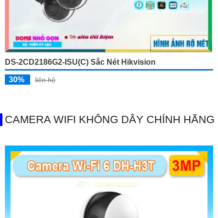
DS-2CD2186G2-ISU(C) Sắc Nét Hikvision
30%
liên hệ
CAMERA WIFI KHÔNG DÂY CHÍNH HÃNG