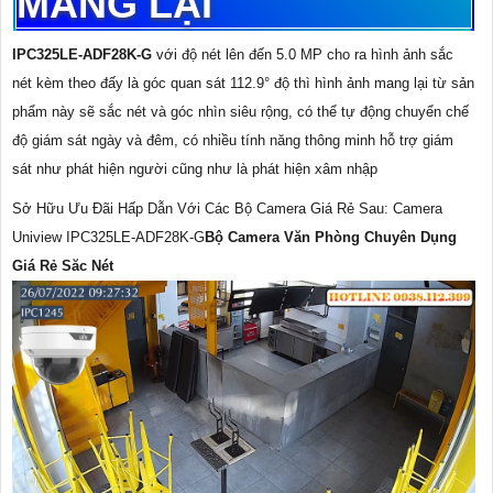
MANG LẠI
IPC325LE-ADF28K-G
với độ nét lên đến 5.0 MP cho ra hình ảnh sắc
nét kèm theo đấy là góc quan sát 112.9° độ thì hình ảnh mang lại từ sản
phẩm này sẽ sắc nét và góc nhìn siêu rộng, có thể tự động chuyển chế
độ giám sát ngày và đêm, có nhiều tính năng thông minh hỗ trợ giám
sát như phát hiện người cũng như là phát hiện xâm nhập
Sở Hữu Ưu Đãi Hấp Dẫn Với Các Bộ Camera Giá Rẻ Sau: Camera
Uniview IPC325LE-ADF28K-G
Bộ Camera Văn Phòng Chuyên Dụng
Giá Rẻ Săc Nét