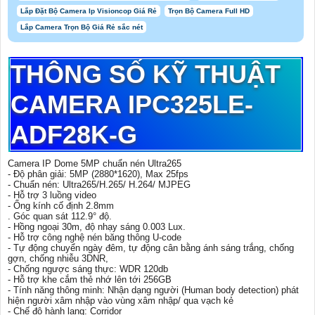
Lắp Đặt Bộ Camera Ip Visioncop Giá Rẻ
Trọn Bộ Camera Full HD
Lắp Camera Trọn Bộ Giá Rẻ sắc nét
THÔNG SỐ KỸ THUẬT
CAMERA IPC325LE-
ADF28K-G
Camera IP Dome 5MP chuẩn nén Ultra265
- Độ phân giải: 5MP (2880*1620), Max 25fps
- Chuẩn nén: Ultra265/H.265/ H.264/ MJPEG
- Hỗ trợ 3 luồng video
- Ống kính cố định 2.8mm
. Góc quan sát 112.9° độ.
- Hồng ngoại 30m, độ nhạy sáng 0.003 Lux.
- Hỗ trợ công nghệ nén băng thông U-code
- Tự động chuyển ngày đêm, tự động cân bằng ánh sáng trắng, chống
gợn, chống nhiễu 3DNR,
- Chống ngược sáng thực: WDR 120db
- Hỗ trợ khe cắm thẻ nhớ lên tới 256GB
- Tính năng thông minh: Nhận dạng người (Human body detection) phát
hiện người xâm nhập vào vùng xâm nhập/ qua vạch kẻ
- Chế độ hành lang: Corridor