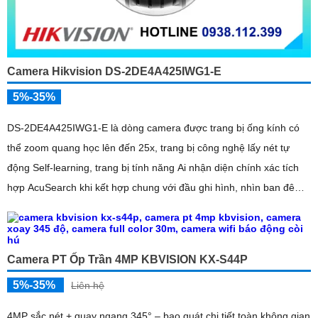
Camera Hikvision DS-2DE4A425IWG1-E
5%-35%
DS-2DE4A425IWG1-E là dòng camera được trang bị ống kính có
thể zoom quang học lên đến 25x, trang bị công nghệ lấy nét tự
động Self-learning, trang bị tính năng Ai nhận diện chính xác tích
hợp AcuSearch khi kết hợp chung với đầu ghi hình, nhìn ban đêm
bằng hồng ngoại 50m
Camera PT Ốp Trần 4MP KBVISION KX-S44P
5%-35%
Liên hệ
4MP sắc nét + quay ngang 345° – bao quát chi tiết toàn không gian