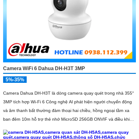
Camera WiFi 6 Dahua DH-H3T 3MP
5%-35%
Camera Dahua DH-H3T là dòng camera quay quét trong nhà 355°
3MP tích hợp Wi-Fi 6 Công nghệ AI phát hiện người chuyển động
và âm thanh bất thường đàm thoại hai chiều, hồng ngoại tầm xa
ban đêm 10m hỗ trợ thẻ nhớ MicroSD 256GB ONVIF và điều khiển
từ xa qua ứng dụng DMSS