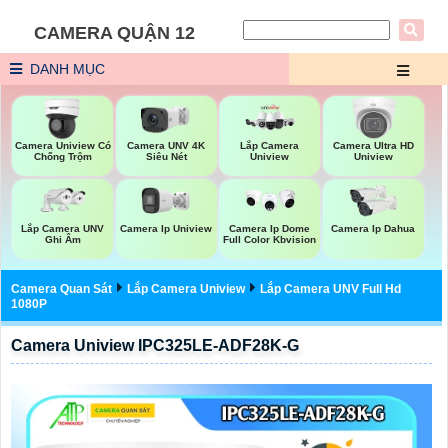
CAMERA QUẬN 12
DANH MỤC
Camera Uniview Có
Camera UNV 4K
Lắp Camera
Camera Ultra HD
Chống Trộm
Siêu Nét
Uniview
Uniview
Lắp Camera UNV
Camera Ip Uniview
Camera Ip Dome
Camera Ip Dahua
Ghi Âm
Full Color Kbvision
Camera Quan Sát
Lắp Camera Uniview
Lắp Camera UNV Full Hd
1080P
Camera Uniview IPC325LE-ADF28K-G