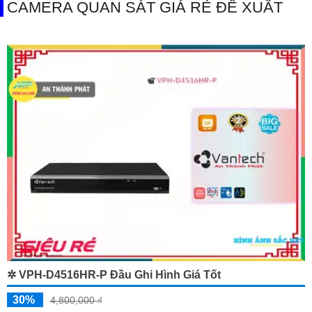
CAMERA QUAN SÁT GIÁ RẺ ĐỀ XUẤT
✲ VPH-D4516HR-P Đầu Ghi Hình Giá Tốt
30%
4,800,000 ₫