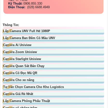
Kỹ Thuật:
0906.855.330
Điện Thoại:
(028) 6688.4949
Thông Tin:
Lắp Camera UNV Full Hd 1080P
Lắp Camera Ban Đêm Có Màu UNV
Camera Ai Uniview
Camera Zoom Uniview
Camera Starlight Uniview
Camera Quan Sát Bán Chạy
Camera Có Đọc Mã QR
Camera Cho xe nâng
Tư Vấn Chọn Camera Cho Kho Logistics
Camera Giá Rẻ Nhất
Lắp Camera Phòng Phẩu Thuật
Camera có chống trộm