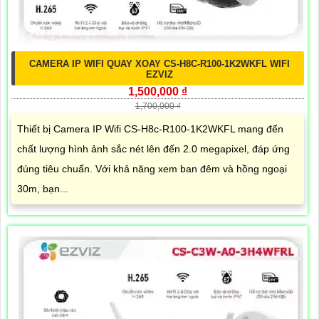
CAMERA IP WIFI QUAY XOAY CS-H8C-R100-1K2WKFL WIFI
EZVIZ
1,500,000 ₫
1,700,000 ₫
Thiết bị Camera IP Wifi CS-H8c-R100-1K2WKFL mang đến
chất lượng hình ảnh sắc nét lên đến 2.0 megapixel, đáp ứng
đúng tiêu chuẩn. Với khả năng xem ban đêm và hồng ngoại
30m, bạn...