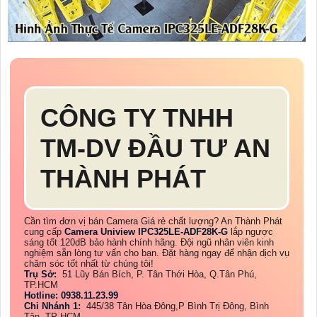
CÔNG TY TNHH
TM-DV ĐẦU TƯ AN
THÀNH PHÁT
Cần tìm đơn vị bán Camera Giá rẻ chất lượng? An Thành Phát
cung cấp
Camera Uniview IPC325LE-ADF28K-G
lắp ngược
sáng tốt 120dB bảo hành chính hãng. Đội ngũ nhân viên kinh
nghiệm sẵn lòng tư vấn cho bạn. Đặt hàng ngay để nhận dịch vụ
chăm sóc tốt nhất từ chúng tôi!
Trụ Sở:
51 Lũy Bán Bích, P. Tân Thới Hòa, Q.Tân Phú,
TP.HCM
Hotline: 0938.11.23.99
Chi Nhánh 1:
445/38 Tân Hòa Đông,P Bình Trị Đông, Bình
Tân, TP HCM