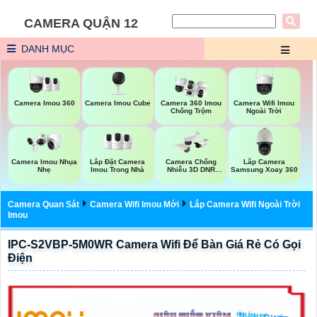
CAMERA QUẬN 12
DANH MỤC
Camera Imou 360
Camera Imou Cube
Camera Wifi Imou
Camera 360 Imou
Ngoài Trời
Chống Trộm
Lắp Đặt Camera
Lắp Camera
Camera Imou Nhụa
Camera Chống
Imou Trong Nhà
Samsung Xoay 360
Nhẹ
Nhiễu 3D DNR
Hikvison
Camera Quan Sát
Camera Wifi Imou Mới
Lắp Camera Wifi Ngoài Trời
Imou
IPC-S2VBP-5M0WR Camera Wifi Để Bàn Giá Rẻ Có Gọi
Điện