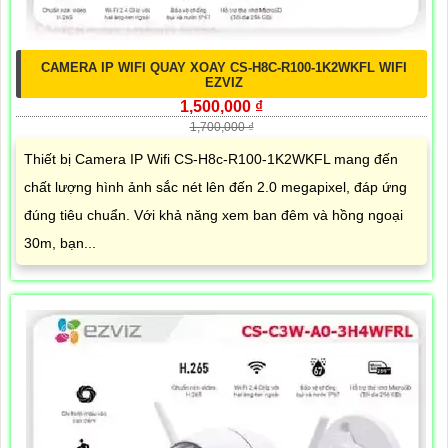
CAMERA IP WIFI QUAY XOAY CS-H8C-R100-1K2WKFL WIFI
EZVIZ
1,500,000 ₫
1,700,000 ₫
Thiết bị Camera IP Wifi CS-H8c-R100-1K2WKFL mang đến
chất lượng hình ảnh sắc nét lên đến 2.0 megapixel, đáp ứng
đúng tiêu chuẩn. Với khả năng xem ban đêm và hồng ngoại
30m, bạn...