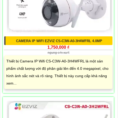
CAMERA IP WIFI EZVIZ CS-C3W-A0-3H4WFRL 4.0MP
1,750,000 ₫
ngung s₫n xu₫t
Thiết bị Camera IP Wifi CS-C3W-A0-3H4WFRL là một sản
phẩm chất lượng với độ phân giải lên đến 4.0 megapixel, cho
hình ảnh sắc nét và rõ ràng. Thiết bị này cung cấp khả năng
xem...