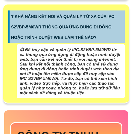
️❓ KHẢ NĂNG KẾT NỐI VÀ QUẢN LÝ TỪ XA CỦA IPC-
S2VBP-5M0WR THÔNG QUA ỨNG DỤNG DI ĐỘNG
HOẶC TRÌNH DUYỆT WEB LÀM THẾ NÀO?
💞 Để truy cập và quản lý IPC-S2VBP-5M0WR từ
xa thông qua ứng dụng di động hoặc trình duyệt
web, bạn cần kết nối thiết bị với mạng internet.
Sau khi kết nối thành công, bạn có thể sử dụng
ứng dụng di động hoặc trình duyệt web theo địa
chỉ IP hoặc tên miền được cấp để truy cập vào
IPC-S2VBP-5M0WR. Từ đó, bạn có thể xem hình
ảnh, video trực tiếp, và thực hiện các thao tác
quản lý như xoay, phóng to, hoặc lưu trữ dữ liệu
một cách dễ dàng và thuận tiện.