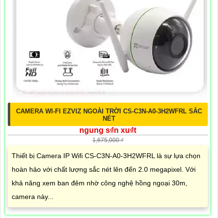
CAMERA WI-FI EZVIZ NGOÀI TRỜI CS-C3N-A0-3H2WFRL SẮC
NÉT
ngung s₫n xu₫t
1,675,000 ₫
Thiết bị Camera IP Wifi CS-C3N-A0-3H2WFRL là sự lựa chọn
hoàn hảo với chất lượng sắc nét lên đến 2.0 megapixel. Với
khả năng xem ban đêm nhờ công nghệ hồng ngoại 30m,
camera này...