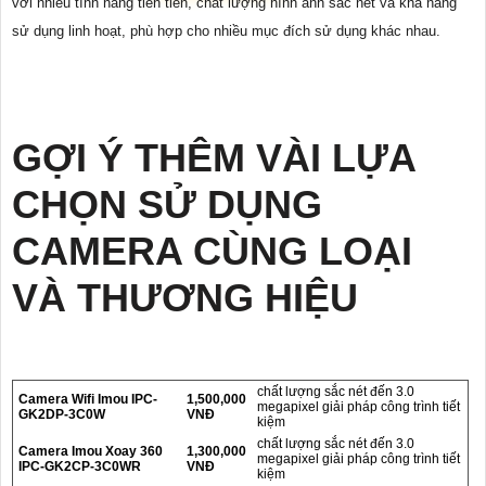
với nhiều tính năng tiên tiến, chất lượng hình ảnh sắc nét và khả năng
sử dụng linh hoạt, phù hợp cho nhiều mục đích sử dụng khác nhau.
GỢI Ý THÊM VÀI LỰA
CHỌN SỬ DỤNG
CAMERA CÙNG LOẠI
VÀ THƯƠNG HIỆU
chất lượng sắc nét đến 3.0
Camera Wifi Imou IPC-
1,500,000
megapixel giải pháp công trình tiết
GK2DP-3C0W
VNĐ
kiệm
chất lượng sắc nét đến 3.0
Camera Imou Xoay 360
1,300,000
megapixel giải pháp công trình tiết
IPC-GK2CP-3C0WR
VNĐ
kiệm