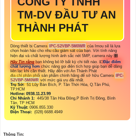
CÔNG TY TNHH
TM-DV ĐẦU TƯ AN
THÀNH PHÁT
Dòng thiết bị Camera
IPC-S2VBP-5M0WR
của Imou sẽ là lựa
chọn hoàn hảo cho nhu cầu giám sát của bạn. Với tính năng
hiện đại và chất lượng hình ảnh sắc nét 5MP, camera này 🎛
Hãy Tin rằng
bạn không bỏ lỡ bất kỳ chi tiết nào. 💷
Đặc điểm
chất lượng hơn
chức năng gọi điện tích hợp giúp bạn dễ dàng
liên lạc khi cần thiết. Hãy đến với An Thành Phát
địa chỉ phân phối sản phẩm chính hãng để sở hữu Camera
IPC-
S2VBP-5M0WR
với mức giá ưu đãi nhất.
Trụ Sở:
51 Lũy Bán Bích, P. Tân Thới Hòa, Q.Tân Phú,
TP.HCM
Hotline: 0938.11.23.99
Chi Nhánh 1:
445/38 Tân Hòa Đông,P Bình Trị Đông, Bình
Tân, TP HCM
Kỹ Thuật:
0906.855.330
Điện Thoại:
(028) 6688.4949
Thông Tin: