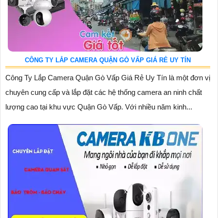
CÔNG TY LẮP CAMERA QUẬN GÒ VẤP GIÁ RẺ UY TÍN
Công Ty Lắp Camera Quận Gò Vấp Giá Rẻ Uy Tín là một đơn vị
chuyên cung cấp và lắp đặt các hệ thống camera an ninh chất
lượng cao tại khu vực Quận Gò Vấp. Với nhiều năm kinh...