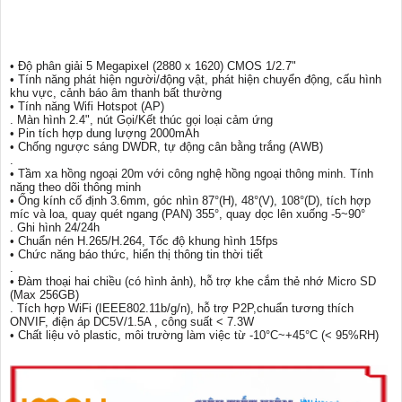
• Độ phân giải 5 Megapixel (2880 x 1620) CMOS 1/2.7"
• Tính năng phát hiện người/động vật, phát hiện chuyển động, cấu hình
khu vực, cảnh báo âm thanh bất thường
• Tính năng Wifi Hotspot (AP)
. Màn hình 2.4", nút Gọi/Kết thúc gọi loại cảm ứng
• Pin tích hợp dung lượng 2000mAh
• Chống ngược sáng DWDR, tự động cân bằng trắng (AWB)
.
• Tầm xa hồng ngoại 20m với công nghệ hồng ngoại thông minh. Tính
năng theo dõi thông minh
• Ống kính cố định 3.6mm, góc nhìn 87°(H), 48°(V), 108°(D), tích hợp
míc và loa, quay quét ngang (PAN) 355°, quay dọc lên xuống -5~90°
. Ghi hình 24/24h
• Chuẩn nén H.265/H.264, Tốc độ khung hình 15fps
• Chức năng báo thức, hiển thị thông tin thời tiết
.
• Đàm thoại hai chiều (có hình ảnh), hỗ trợ khe cắm thẻ nhớ Micro SD
(Max 256GB)
. Tích hợp WiFi (IEEE802.11b/g/n), hỗ trợ P2P,chuẩn tương thích
ONVIF, điện áp DC5V/1.5A , công suất < 7.3W
• Chất liệu vỏ plastic, môi trường làm việc từ -10°C~+45°C (< 95%RH)