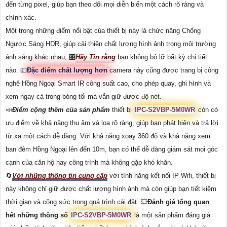
đến từng pixel, giúp bạn theo dõi mọi diễn biến một cách rõ ràng và
chính xác.
Một trong những điểm nổi bật của thiết bị này là chức năng Chống
Ngược Sáng HDR, giúp cải thiện chất lượng hình ảnh trong môi trường
ánh sáng khác nhau, 🎛
Hãy Tin rằng
bạn không bỏ lỡ bất kỳ chi tiết
nào. 💷
Đặc điểm chất lượng hơn
camera này cũng được trang bị công
nghệ Hồng Ngoại Smart IR công suất cao, cho phép quay, ghi hình và
xem ngay cả trong bóng tối mà vẫn giữ được độ nét.
📣
Điểm cộng thêm của sản phẩm
thiết bị
IPC-S2VBP-5M0WR
còn có
ưu điểm về khả năng thu âm và loa rõ ràng, giúp bạn phát hiện và trả lời
từ xa một cách dễ dàng. Với khả năng xoay 360 độ và khả năng xem
ban đêm Hồng Ngoại lên đến 10m, bạn có thể dễ dàng giám sát mọi góc
cạnh của căn hộ hay công trình mà không gặp khó khăn.
🔄
Với những thông tin cung cấp
với tính năng kết nối IP Wifi, thiết bị
này không chỉ giữ được chất lượng hình ảnh mà còn giúp bạn tiết kiệm
thời gian và công sức trong quá trình cài đặt. 💥
Đánh giá tổng quan
hết những thông số
IPC-S2VBP-5M0WR
là một sản phẩm đáng giá