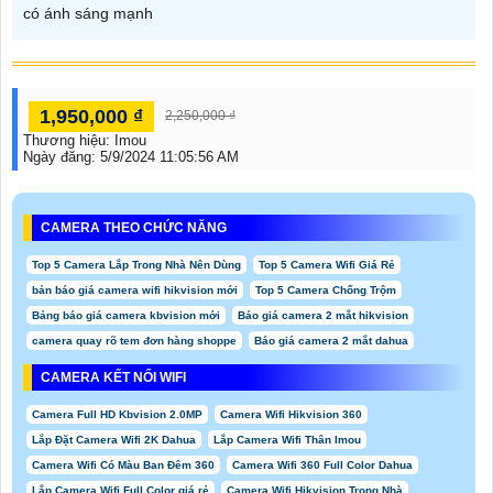
có ánh sáng mạnh
1,950,000 ₫
2,250,000 ₫
Thương hiệu:
Imou
Ngày đăng:
5/9/2024 11:05:56 AM
CAMERA THEO CHỨC NĂNG
Top 5 Camera Lắp Trong Nhà Nên Dùng
Top 5 Camera Wifi Giá Rẻ
bản báo giá camera wifi hikvision mới
Top 5 Camera Chống Trộm
Bảng báo giá camera kbvision mới
Báo giá camera 2 mắt hikvision
camera quay rõ tem đơn hàng shoppe
Báo giá camera 2 mắt dahua
CAMERA KẾT NỐI WIFI
Camera Full HD Kbvision 2.0MP
Camera Wifi Hikvision 360
Lắp Đặt Camera Wifi 2K Dahua
Lắp Camera Wifi Thân Imou
Camera Wifi Có Màu Ban Đêm 360
Camera Wifi 360 Full Color Dahua
Lắp Camera Wifi Full Color giá rẻ
Camera Wifi Hikvision Trong Nhà