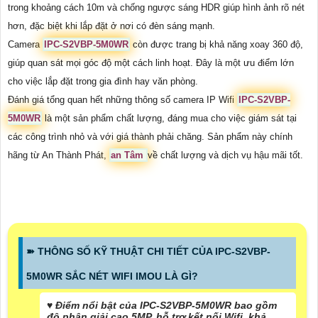
trong khoảng cách 10m và chống ngược sáng HDR giúp hình ảnh rõ nét
hơn, đặc biệt khi lắp đặt ở nơi có đèn sáng mạnh.
Camera
IPC-S2VBP-5M0WR
còn được trang bị khả năng xoay 360 độ,
giúp quan sát mọi góc độ một cách linh hoạt. Đây là một ưu điểm lớn
cho việc lắp đặt trong gia đình hay văn phòng.
Đánh giá tổng quan hết những thông số camera IP Wifi
IPC-S2VBP-
5M0WR
là một sản phẩm chất lượng, đáng mua cho việc giám sát tại
các công trình nhỏ và với giá thành phải chăng. Sản phẩm này chính
hãng từ An Thành Phát,
an Tâm
về chất lượng và dịch vụ hậu mãi tốt.
➽ THÔNG SỐ KỸ THUẬT CHI TIẾT CỦA IPC-S2VBP-
5M0WR SẮC NÉT WIFI IMOU LÀ GÌ?
♥️ Điểm nổi bật của IPC-S2VBP-5M0WR bao gồm
độ phân giải cao 5MP, hỗ trợ kết nối Wifi, khả