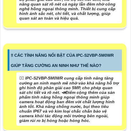
năng quan sát rõ nét cả ngày lẫn đêm nhờ công
nghệ hồng ngoại thông minh. Thiết bị cung cấp
hình ảnh sắc nét, chi tiết, và chất lượng, giúp
quan sát an toàn và hiệu quả.
‼️ CÁC TÍNH NĂNG NỔI BẬT CỦA IPC-S2VBP-5M0WR
GIÚP TĂNG CƯỜNG AN NINH NHƯ THẾ NÀO?
❤️‍💋‍ IPC-S2VBP-5M0WR cung cấp tính năng tăng
cường an ninh mạnh mẽ nhờ vào khả năng hỗ trợ
ghi hình độ phân giải cao 5MP, cho phép quan
sát chi tiết và rõ nét. 📣
Điểm cộng thêm của sản
phẩm
tính năng hồng ngoại thông minh giúp
camera hoạt động ban đêm với chất lượng hình
ảnh tốt. Khả năng chống nước, bụi theo tiêu
chuẩn IP67 và vỏ kim loại chắc chắn bảo vệ
camera khỏi tác động môi trường bên ngoài,
giảm rủi ro bị hỏng hoặc hỏng hóc.