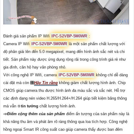
Đánh giá sản phẩm IP Wifi
IPC-S2VBP-5M0WR
:
Camera IP Wifi
IPC-S2VBP-5M0WR
là một sản phẩm chất lượng với
độ phân giải lên đến 5.0 megapixel, mang đến hình ảnh sắc nét và chi
tiết. Sản phẩm này được ứng dụng rộng rãi trong công trình giá rẻ như
gia đình, căn hộ hay văn phòng nhỏ.
Với công nghệ IP Wifi, camera
IPC-S2VBP-5M0WR
không chỉ dễ dàng
cài đặt mà còn 🎛
Hãy Tin rằng
không giảm chất lượng hình ảnh. Chip
CMOS giúp camera thu được hình ảnh đa màu sắc và sắc nét. Hỗ trợ
các định dạng nén video H.265/H.264+/H.264 giúp tiết kiệm băng thông
mà vẫn ☣️
tin tưởng
chất lượng hình ảnh.
📣
Điểm cộng thêm của sản phẩm
điểm ấn tượng của sản phẩm này là
khả năng thu âm và phát âm rõ ràng thông qua loa tích hợp. Công nghệ
hồng ngoại Smart IR công suất cao giúp camera thấy được ban đêm