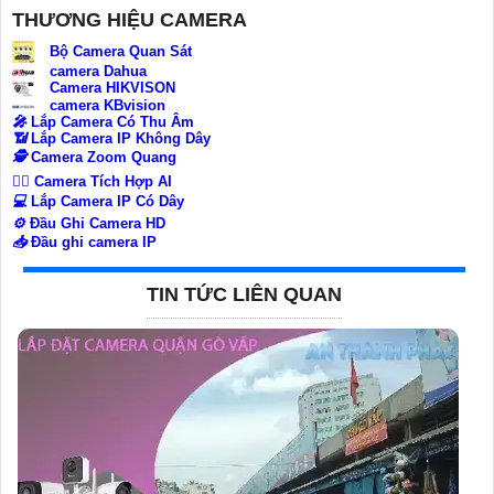
THƯƠNG HIỆU CAMERA
Bộ Camera Quan Sát
camera Dahua
Camera HIKVISON
camera KBvision
️🎤️
Lắp Camera Có Thu Âm
📶
Lắp Camera IP Không Dây
🕵️
Camera Zoom Quang
🧛‍♀️
Camera Tích Hợp AI
💻
Lắp Camera IP Có Dây
⚙️
Đầu Ghi Camera HD
📥
Đầu ghi camera IP
TIN TỨC LIÊN QUAN