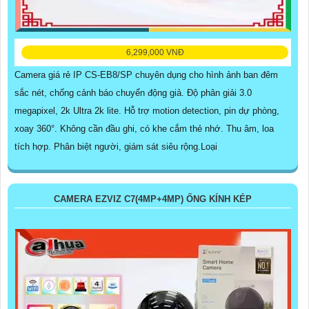
6,299,000 VNĐ
Camera giá rẻ IP CS-EB8/SP chuyên dụng cho hình ảnh ban đêm
sắc nét, chống cảnh báo chuyển động giả. Độ phân giải 3.0
megapixel, 2k Ultra 2k lite. Hỗ trợ motion detection, pin dự phòng,
xoay 360°. Không cần đầu ghi, có khe cắm thẻ nhớ. Thu âm, loa
tích hợp. Phân biệt người, giám sát siêu rộng.Loại
CAMERA EZVIZ C7(4MP+4MP) ỐNG KÍNH KÉP