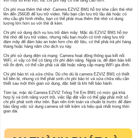
với một số khu vực xa, chi phí này có thể tăng cao hơn.
Chi phí mua thêm thẻ nhớ: Camera EZVIZ BM1 hỗ trợ khe cắm thẻ nhớ
lên đến 256GB để lưu trữ video. Nếu bạn cần lưu trữ lâu dài hoặc có
nhu cầu ghi hình nhiều, bạn có thể phải mua thêm thẻ nhớ có dung
lượng lớn hơn so với thẻ đi kèm.
Chi phí sử dụng dịch vụ lưu trữ đám mây: Mặc dù EZVIZ BM1 hỗ trợ
thẻ nhớ để lưu trữ video, nhưng nếu bạn muốn có tính năng lưu trữ
đám mây để đảm bảo an toàn hơn cho dữ liệu, có thể phải trả phí hàng
tháng hoặc hàng năm cho dịch vụ này.
Chi phí sử dụng điện và mạng: Camera hoạt động thông qua kết nối
WiFi, vì vậy có thể có tăng chi phí điện năng. Ngoài ra, để đảm bảo kết
nối ổn định, có thể cần phải cài đặt hoặc nâng cấp mạng WiFi gia đình.
Chi phí bảo trì và sửa chữa: Dù cho dù là camera EZVIZ BM1 có thiết
kế bền bỉ, nhưng có thể phát sinh chi phí bảo trì và sửa chữa nếu cần
thiết sau một thời gian sử dụng, đặc biệt là khi hết bảo hành.
Tóm lại, mặc dù Camera EZVIZ Trông Trẻ Em BM1 có mức giá khá
hợp lý và tính năng vượt trội, việc lắp đặt vẫn có thể gặp phải một số
chi phí phát sinh như trên. Bạn nên tính toán và chuẩn bị trước để đảm
bảo rằng việc sử dụng camera sẽ tiết kiệm và hiệu quả nhất trong thời
gian dài.