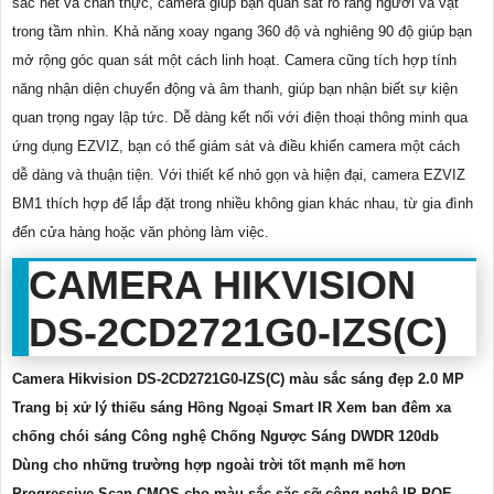
sắc nét và chân thực, camera giúp bạn quan sát rõ ràng người và vật
trong tầm nhìn. Khả năng xoay ngang 360 độ và nghiêng 90 độ giúp bạn
mở rộng góc quan sát một cách linh hoạt. Camera cũng tích hợp tính
năng nhận diện chuyển động và âm thanh, giúp bạn nhận biết sự kiện
quan trọng ngay lập tức. Dễ dàng kết nối với điện thoại thông minh qua
ứng dụng EZVIZ, bạn có thể giám sát và điều khiển camera một cách
dễ dàng và thuận tiện. Với thiết kế nhỏ gọn và hiện đại, camera EZVIZ
BM1 thích hợp để lắp đặt trong nhiều không gian khác nhau, từ gia đình
đến cửa hàng hoặc văn phòng làm việc.
CAMERA HIKVISION
DS-2CD2721G0-IZS(C)
Camera Hikvision DS-2CD2721G0-IZS(C) màu sắc sáng đẹp 2.0 MP
Trang bị xử lý thiếu sáng Hồng Ngoại Smart IR Xem ban đêm xa
chống chói sáng Công nghệ Chống Ngược Sáng DWDR 120db
Dùng cho những trường hợp ngoài trời tốt mạnh mẽ hơn
Progressive Scan CMOS cho màu sắc sặc sỡ công nghệ IP POE