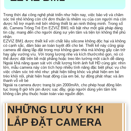
Trong thời đại công nghệ phát triển như hiện nay, việc bảo vệ và chăm
sóc trẻ nhỏ không còn chỉ đơn thuần là nhiệm vụ của con người mà còn
được hỗ trợ mạnh mẽ bởi những thiết bị an ninh thông minh. Trong số
đó, Camera Trông Trẻ Em EZVIZ BM1 nổi bật như một giải pháp đáng
tin cậy, mang đến cho người dùng sự yên tâm và tiện lợi không thể phủ
nhận.
EZVIZ BM1 được thiết kế với chất liệu silicone không độc hại và không
có cạnh sắc, đảm bảo an toàn tuyệt đối cho bé. Thiết kế này cũng giúp
camera dễ dàng lắp đặt trong mọi không gian nhà mà không gây cản trở
hay gây vướng víu. Với trọng lượng nhẹ và kích thướcnhỏ gọn, nó có
thể được đặt trên bề mặt phẳng hoặc treo lên tường một cách dễ dàng.
Ngoài khả năng quan sát với chất lượng hình ảnh full HD cùng góc nhìn
lớn, mẫu camera này còn tích hợp nhiều tính năng đặc biệt phục vụ cho
việc chăm sóc trẻ nhỏ như: phát hiện tiếng khóc và phát hiện em bé
trèo khỏi nôi, phát hiện hoạt động của em bé, tự động phát nhạc và âm
thanh vỗ về bé
Ngoài ra camera được trang bị pin 2000mAh, cho phép hoạt động liên
tục trong 8 giờ khi pin được sạc đầy, giúp người dùng yên tâm khi
không cần phụ thuộc hoàn toàn vào nguồn điện.
NHỮNG LƯU Ý KHI
LẮP ĐẶT CAMERA