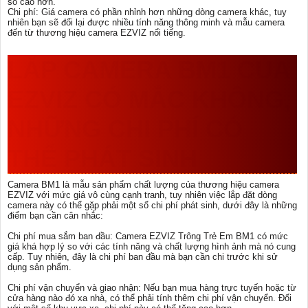
số cao hơn.
Chi phí: Giá camera có phần nhỉnh hơn những dòng camera khác, tuy
nhiên bạn sẽ đổi lại được nhiều tính năng thông minh và mẫu camera
đến từ thương hiệu camera EZVIZ nổi tiếng.
LẮP CAMERA BM1 CỦA
EZVIZ CÓ MẮC KHÔNG,
NHỮNG CHI PHÍ CÓ
THỂ PHÁT SINH
Camera BM1 là mẫu sản phẩm chất lượng của thương hiệu camera
EZVIZ với mức giá vô cùng cạnh tranh, tuy nhiên việc lắp đặt dòng
camera này có thể gặp phải một số chi phí phát sinh, dưới đây là những
điểm bạn cần cân nhắc:
Chi phí mua sắm ban đầu: Camera EZVIZ Trông Trẻ Em BM1 có mức
giá khá hợp lý so với các tính năng và chất lượng hình ảnh mà nó cung
cấp. Tuy nhiên, đây là chi phí ban đầu mà bạn cần chi trước khi sử
dụng sản phẩm.
Chi phí vận chuyển và giao nhận: Nếu bạn mua hàng trực tuyến hoặc từ
cửa hàng nào đó xa nhà, có thể phải tính thêm chi phí vận chuyển. Đối