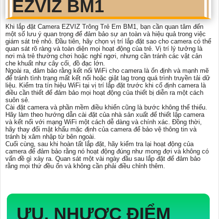
EZVIZ BM1
Khi lắp đặt Camera EZVIZ Trông Trẻ Em BM1, bạn cần quan tâm đến
một số lưu ý quan trọng để đảm bảo sự an toàn và hiệu quả trong việc
giám sát trẻ nhỏ. Đầu tiên, hãy chọn vị trí lắp đặt sao cho camera có thể
quan sát rõ ràng và toàn diện mọi hoạt động của trẻ. Vị trí lý tưởng là
nơi mà trẻ thường chơi hoặc nghỉ ngơi, nhưng cần tránh các vật cản
che khuất như cây cối, đồ đạc lớn.
Ngoài ra, đảm bảo rằng kết nối WiFi cho camera là ổn định và mạnh mẽ
để tránh tình trạng mất kết nối hoặc giật lag trong quá trình truyền tải dữ
liệu. Kiểm tra tín hiệu WiFi tại vị trí lắp đặt trước khi cố định camera là
điều cần thiết để đảm bảo mọi hoạt động của thiết bị diễn ra một cách
suôn sẻ.
Cài đặt camera và phần mềm điều khiển cũng là bước không thể thiếu.
Hãy làm theo hướng dẫn cài đặt của nhà sản xuất để thiết lập camera
và kết nối với mạng WiFi một cách dễ dàng và chính xác. Đồng thời,
hãy thay đổi mật khẩu mặc định của camera để bảo vệ thông tin và
tránh bị xâm nhập từ bên ngoài.
Cuối cùng, sau khi hoàn tất lắp đặt, hãy kiểm tra lại hoạt động của
camera để đảm bảo rằng nó hoạt động đúng như mong đợi và không có
vấn đề gì xảy ra. Quan sát một vài ngày đầu sau lắp đặt để đảm bảo
rằng mọi thứ đều ổn và không cần phải điều chỉnh thêm.
ƯU, NHƯỢC ĐIỂM