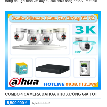
trong đầu ghi hình với đầy đủ các chưc năng như AI Phát hiện
chuyển động, đàm thoại âm thanh 2 chiều và giám sát có màu
vào ban đêm
COMBO 4 CAMERA DAHUA KHO XƯỞNG GIÁ TỐT
5,500,000 ₫
6,500,000 ₫