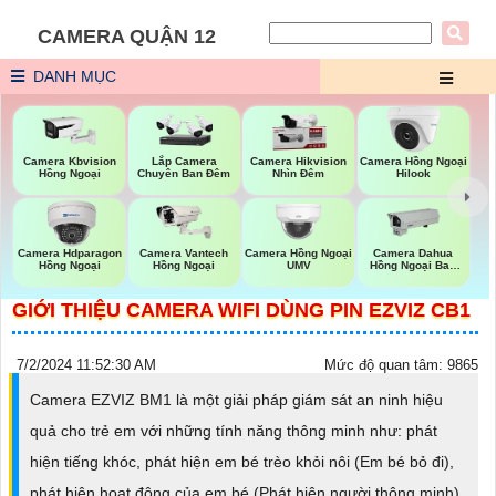
CAMERA QUẬN 12
DANH MỤC
Camera Kbvision
Lắp Camera
Camera Hikvision
Camera Hồng Ngoại
Hồng Ngoại
Chuyên Ban Đêm
Nhìn Đêm
Hilook
Camera Hdparagon
Camera Vantech
Camera Hồng Ngoại
Camera Dahua
Hồng Ngoại
Hồng Ngoại
UMV
Hồng Ngoại Ban
Đêm
GIỚI THIỆU CAMERA WIFI DÙNG PIN EZVIZ CB1
7/2/2024 11:52:30 AM
Mức độ quan tâm: 9865
Camera EZVIZ BM1 là một giải pháp giám sát an ninh hiệu
quả cho trẻ em với những tính năng thông minh như: phát
hiện tiếng khóc, phát hiện em bé trèo khỏi nôi (Em bé bỏ đi),
phát hiện hoạt động của em bé (Phát hiện người thông minh).