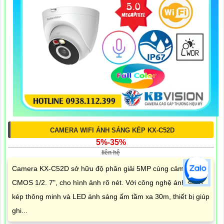
CAMERA WIFI ÁNH SÁNG KÉP KX-C52D
5%-35%
liên hệ
Camera KX-C52D sở hữu độ phân giải 5MP cùng cảm biến
CMOS 1/2. 7", cho hình ảnh rõ nét. Với công nghệ ánh sáng
kép thông minh và LED ánh sáng ấm tầm xa 30m, thiết bị giúp
ghi...