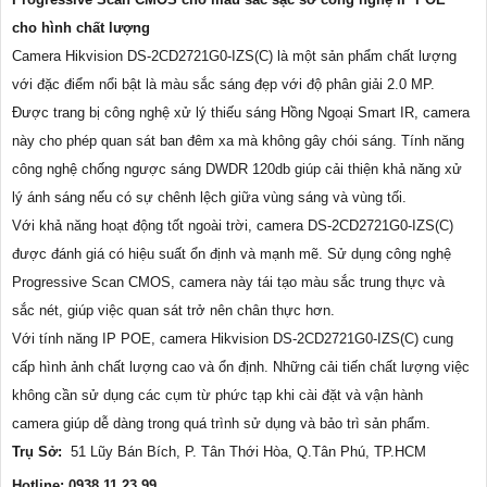
cho hình chất lượng
Camera Hikvision DS-2CD2721G0-IZS(C) là một sản phẩm chất lượng
với đặc điểm nổi bật là màu sắc sáng đẹp với độ phân giải 2.0 MP.
Được trang bị công nghệ xử lý thiếu sáng Hồng Ngoại Smart IR, camera
này cho phép quan sát ban đêm xa mà không gây chói sáng. Tính năng
công nghệ chống ngược sáng DWDR 120db giúp cải thiện khả năng xử
lý ánh sáng nếu có sự chênh lệch giữa vùng sáng và vùng tối.
Với khả năng hoạt động tốt ngoài trời, camera DS-2CD2721G0-IZS(C)
được đánh giá có hiệu suất ổn định và mạnh mẽ. Sử dụng công nghệ
Progressive Scan CMOS, camera này tái tạo màu sắc trung thực và
sắc nét, giúp việc quan sát trở nên chân thực hơn.
Với tính năng IP POE, camera Hikvision DS-2CD2721G0-IZS(C) cung
cấp hình ảnh chất lượng cao và ổn định. Những cải tiến chất lượng việc
không cần sử dụng các cụm từ phức tạp khi cài đặt và vận hành
camera giúp dễ dàng trong quá trình sử dụng và bảo trì sản phẩm.
Trụ Sở:
51 Lũy Bán Bích, P. Tân Thới Hòa, Q.Tân Phú, TP.HCM
Hotline: 0938.11.23.99