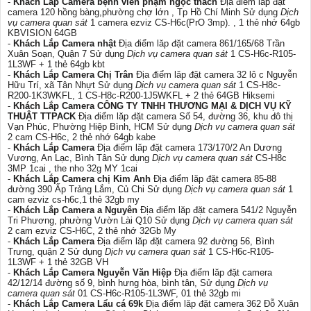
-
Khách Lắp Camera bệnh viên phạm ngọc thach
Địa điểm lăp đặt
camera 120 hồng bàng,phường chợ lớn , Tp Hồ Chí Minh Sử dụng
Dịch
vụ camera quan sát
1 camera ezviz CS-H6c(PrO 3mp). , 1 thẻ nhớ 64gb
KBVISION 64GB
-
Khách Lắp Camera nhật
Địa điểm lăp đặt camera 861/165/68 Trần
Xuân Soạn, Quận 7 Sử dụng
Dịch vụ camera quan sát
1 CS-H6c-R105-
1L3WF + 1 thẻ 64gb kbt
-
Khách Lắp Camera Chị Trân
Địa điểm lăp đặt camera 32 lô c Nguyễn
Hữu Trí, xã Tân Nhựt Sử dụng
Dịch vụ camera quan sát
1 CS-H8c-
R200-1K3WKFL, 1 CS-H8c-R200-1J5WKFL + 2 thẻ 64GB Hiksemi
-
Khách Lắp Camera CÔNG TY TNHH THƯƠNG MẠI & DỊCH VỤ KỸ
THUẬT TTPACK
Địa điểm lăp đặt camera Số 54, đường 36, khu đô thị
Vạn Phúc, Phường Hiệp Bình, HCM Sử dụng
Dịch vụ camera quan sát
2 cam CS-H6c, 2 thẻ nhớ 64gb kabe
-
Khách Lắp Camera
Địa điểm lăp đặt camera 173/170/2 An Dương
Vương, An Lạc, Bình Tân Sử dụng
Dịch vụ camera quan sát
CS-H8c
3MP 1cai , the nho 32g MY 1cai
-
Khách Lắp Camera chị Kim Anh
Địa điểm lăp đặt camera 85-88
đường 390 Ấp Trảng Lắm, Củ Chi Sử dụng
Dịch vụ camera quan sát
1
cam ezviz cs-h6c,1 thẻ 32gb my
-
Khách Lắp Camera a Nguyên
Địa điểm lăp đặt camera 541/2 Nguyễn
Tri Phương, phường Vườn Lài Q10 Sử dụng
Dịch vụ camera quan sát
2 cam ezviz CS-H6C, 2 thẻ nhớ 32Gb My
-
Khách Lắp Camera
Địa điểm lăp đặt camera 92 đường 56, Bình
Trưng, quận 2 Sử dụng
Dịch vụ camera quan sát
1 CS-H6c-R105-
1L3WF + 1 thẻ 32GB VH
-
Khách Lắp Camera Nguyễn Văn Hiệp
Địa điểm lăp đặt camera
42/12/14 đường số 9, bình hưng hòa, bình tân, Sử dụng
Dịch vụ
camera quan sát
01 CS-H6c-R105-1L3WF, 01 thẻ 32gb mi
-
Khách Lắp Camera Lẩu cá 69k
Địa điểm lăp đặt camera 362 Đỗ Xuân