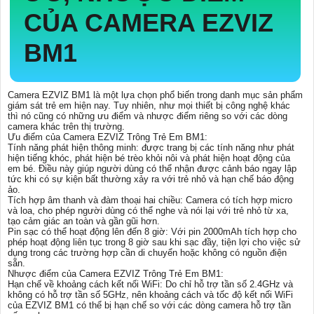
CỦA CAMERA EZVIZ
BM1
Camera EZVIZ BM1 là một lựa chọn phổ biến trong danh mục sản phẩm
giám sát trẻ em hiện nay. Tuy nhiên, như mọi thiết bị công nghệ khác
thì nó cũng có những ưu điểm và nhược điểm riêng so với các dòng
camera khác trên thị trường.
Ưu điểm của Camera EZVIZ Trông Trẻ Em BM1:
Tính năng phát hiện thông minh: được trang bị các tính năng như phát
hiện tiếng khóc, phát hiện bé trèo khỏi nôi và phát hiện hoạt động của
em bé. Điều này giúp người dùng có thể nhận được cảnh báo ngay lập
tức khi có sự kiện bất thường xảy ra với trẻ nhỏ và hạn chế báo động
ảo.
Tích hợp âm thanh và đàm thoại hai chiều: Camera có tích hợp micro
và loa, cho phép người dùng có thể nghe và nói lại với trẻ nhỏ từ xa,
tạo cảm giác an toàn và gần gũi hơn.
Pin sạc có thể hoạt động lên đến 8 giờ: Với pin 2000mAh tích hợp cho
phép hoạt động liên tục trong 8 giờ sau khi sạc đầy, tiện lợi cho việc sử
dụng trong các trường hợp cần di chuyển hoặc không có nguồn điện
sẵn.
Nhược điểm của Camera EZVIZ Trông Trẻ Em BM1:
Hạn chế về khoảng cách kết nối WiFi: Do chỉ hỗ trợ tần số 2.4GHz và
không có hỗ trợ tần số 5GHz, nên khoảng cách và tốc độ kết nối WiFi
của EZVIZ BM1 có thể bị hạn chế so với các dòng camera hỗ trợ tần