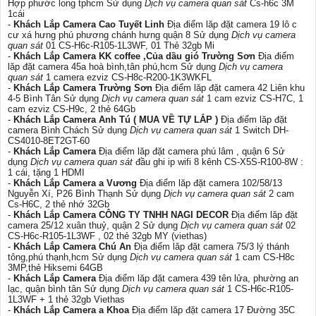
Hợp phước long tphcm Sử dụng
Dịch vụ camera quan sát
Cs-h6c 3M
1cái
-
Khách Lắp Camera Cao Tuyết Linh
Địa điểm lăp đặt camera 19 lô c
cư xá hưng phú phương chánh hưng quận 8 Sử dụng
Dịch vụ camera
quan sát
01 CS-H6c-R105-1L3WF, 01 Thẻ 32gb Mi
-
Khách Lắp Camera KK coffee ,Của dầu gió Trường Sơn
Địa điểm
lăp đặt camera 45a hoà bình,tân phú,hcm Sử dụng
Dịch vụ camera
quan sát
1 camera ezviz CS-H8c-R200-1K3WKFL
-
Khách Lắp Camera Trường Sơn
Địa điểm lăp đặt camera 42 Liên khu
4-5 Bình Tân Sử dụng
Dịch vụ camera quan sát
1 cam ezviz CS-H7C, 1
cam ezviz CS-H9c, 2 thẻ 64Gb
-
Khách Lắp Camera Anh Tú ( MUA VỀ TỰ LẮP )
Địa điểm lăp đặt
camera Bình Chách Sử dụng
Dịch vụ camera quan sát
1 Switch DH-
CS4010-8ET2GT-60
-
Khách Lắp Camera
Địa điểm lăp đặt camera phú lâm , quận 6 Sử
dụng
Dịch vụ camera quan sát
đầu ghi ip wifi 8 kênh CS-X5S-R100-8W :
1 cái, tặng 1 HDMI
-
Khách Lắp Camera a Vương
Địa điểm lăp đặt camera 102/58/13
Nguyễn Xí, P26 Bình Thạnh Sử dụng
Dịch vụ camera quan sát
2 cam
Cs-H6C, 2 thẻ nhớ 32Gb
-
Khách Lắp Camera CÔNG TY TNHH NAGI DECOR
Địa điểm lăp đặt
camera 25/12 xuân thuỷ, quận 2 Sử dụng
Dịch vụ camera quan sát
02
CS-H6c-R105-1L3WF , 02 thẻ 32gb MY (viethas)
-
Khách Lắp Camera Chú An
Địa điểm lăp đặt camera 75/3 lý thánh
tông,phú thạnh,hcm Sử dụng
Dịch vụ camera quan sát
1 cam CS-H8c
3MP,thẻ Hiksemi 64GB
-
Khách Lắp Camera
Địa điểm lăp đặt camera 439 tên lửa, phường an
lạc, quận bình tân Sử dụng
Dịch vụ camera quan sát
1 CS-H6c-R105-
1L3WF + 1 thẻ 32gb Viethas
-
Khách Lắp Camera a Khoa
Địa điểm lăp đặt camera 17 Đường 35C