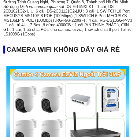
Đường Trịnh Quang Nghị, Phường 7, Quận 8, Thành phố Hồ Chí Minh
Sử dụng
Dịch vụ camera quan sát
DS-7616NXI-K1 : 1 cái, DS-
2CD1021G2- LIU: 6 cái, DS-2CD1121G2-LIU : 3 cái ,1 SWITCH 10 Port
MECUSYS MS110P 8 POE (100Mbps) ,1 SWITCH 6 Port MECUSYS
MS106LP 5 POE (100Mbps) ,RG-RAP2200(F) : 4 cái, RG-EG105G-P-V3
: 1 cái, tủ 4U , 7 Box ,ổ cứng 4000GB : 1 cái (AN THỊNH PHÁT ), C6N
G1 : 1 cái, 1 bộ chia POE cho camera ezviz, 1 switch chia 8 port Tplink
LS1008G (1Gbps)
CAMERA WIFI KHÔNG DÂY GIÁ RẺ