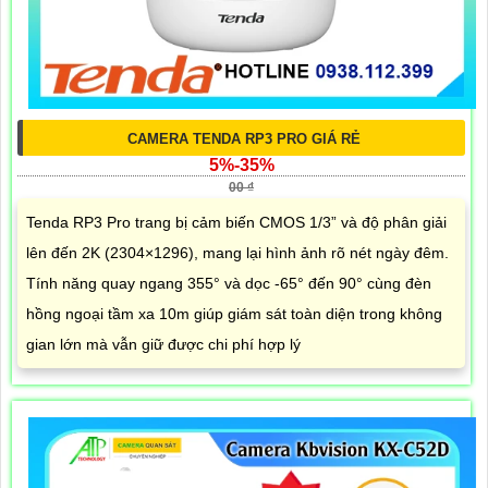
CAMERA TENDA RP3 PRO GIÁ RẺ
5%-35%
00 ₫
Tenda RP3 Pro trang bị cảm biến CMOS 1/3” và độ phân giải
lên đến 2K (2304×1296), mang lại hình ảnh rõ nét ngày đêm.
Tính năng quay ngang 355° và dọc -65° đến 90° cùng đèn
hồng ngoại tầm xa 10m giúp giám sát toàn diện trong không
gian lớn mà vẫn giữ được chi phí hợp lý