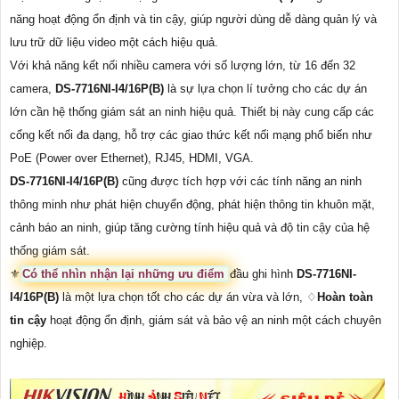
năng hoạt động ổn định và tin cậy, giúp người dùng dễ dàng quản lý và
lưu trữ dữ liệu video một cách hiệu quả.
Với khả năng kết nối nhiều camera với số lượng lớn, từ 16 đến 32
camera,
DS-7716NI-I4/16P(B)
là sự lựa chọn lí tưởng cho các dự án
lớn cần hệ thống giám sát an ninh hiệu quả. Thiết bị này cung cấp các
cổng kết nối đa dạng, hỗ trợ các giao thức kết nối mạng phổ biến như
PoE (Power over Ethernet), RJ45, HDMI, VGA.
DS-7716NI-I4/16P(B)
cũng được tích hợp với các tính năng an ninh
thông minh như phát hiện chuyển động, phát hiện thông tin khuôn mặt,
cảnh báo an ninh, giúp tăng cường tính hiệu quả và độ tin cậy của hệ
thống giám sát.
⚜️
Có thể nhìn nhận lại những ưu điểm
đầu ghi hình
DS-7716NI-
I4/16P(B)
là một lựa chọn tốt cho các dự án vừa và lớn, ♢
Hoàn toàn
tin cậy
hoạt động ổn định, giám sát và bảo vệ an ninh một cách chuyên
nghiệp.