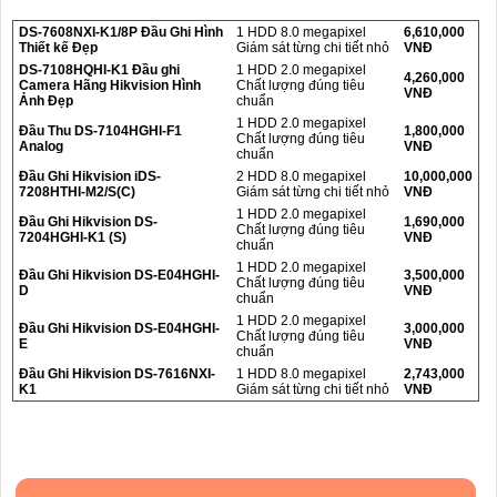
DS-7608NXI-K1/8P Đầu Ghi Hình
1 HDD 8.0 megapixel
6,610,000
Thiết kế Đẹp
Giám sát từng chi tiết nhỏ
VNĐ
DS-7108HQHI-K1 Đầu ghi
1 HDD 2.0 megapixel
4,260,000
Camera Hãng Hikvision Hình
Chất lượng đúng tiêu
VNĐ
Ảnh Đẹp
chuẩn
1 HDD 2.0 megapixel
Đầu Thu DS-7104HGHI-F1
1,800,000
Chất lượng đúng tiêu
Analog
VNĐ
chuẩn
Đầu Ghi Hikvision iDS-
2 HDD 8.0 megapixel
10,000,000
7208HTHI-M2/S(C)
Giám sát từng chi tiết nhỏ
VNĐ
1 HDD 2.0 megapixel
Đầu Ghi Hikvision DS-
1,690,000
Chất lượng đúng tiêu
7204HGHI-K1 (S)
VNĐ
chuẩn
1 HDD 2.0 megapixel
Đầu Ghi Hikvision DS-E04HGHI-
3,500,000
Chất lượng đúng tiêu
D
VNĐ
chuẩn
1 HDD 2.0 megapixel
Đầu Ghi Hikvision DS-E04HGHI-
3,000,000
Chất lượng đúng tiêu
E
VNĐ
chuẩn
Đầu Ghi Hikvision DS-7616NXI-
1 HDD 8.0 megapixel
2,743,000
K1
Giám sát từng chi tiết nhỏ
VNĐ