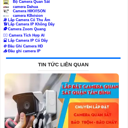
Bộ Camera Quan Sát
camera Dahua
Camera HIKVISON
camera KBvision
️🎤️
Lắp Camera Có Thu Âm
📶
Lắp Camera IP Không Dây
🕵️
Camera Zoom Quang
🧛‍♀️
Camera Tích Hợp AI
💻
Lắp Camera IP Có Dây
⚙️
Đầu Ghi Camera HD
📥
Đầu ghi camera IP
TIN TỨC LIÊN QUAN