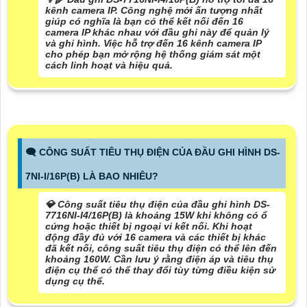
kênh camera IP. Công nghệ mới ấn tượng nhất
giúp có nghĩa là bạn có thể kết nối đến 16
camera IP khác nhau với đầu ghi này để quản lý
và ghi hình. Việc hỗ trợ đến 16 kênh camera IP
cho phép bạn mở rộng hệ thống giám sát một
cách linh hoạt và hiệu quả.
🗨️ CÔNG SUẤT TIÊU THỤ ĐIỆN CỦA ĐẦU GHI HÌNH DS-
7NI-I/16P(B) LÀ BAO NHIÊU?
💎 Công suất tiêu thụ điện của đầu ghi hình DS-
7716NI-I4/16P(B) là khoảng 15W khi không có ổ
cứng hoặc thiết bị ngoại vi kết nối. Khi hoạt
động đầy đủ với 16 camera và các thiết bị khác
đã kết nối, công suất tiêu thụ điện có thể lên đến
khoảng 160W. Cần lưu ý rằng điện áp và tiêu thụ
điện cụ thể có thể thay đổi tùy từng điều kiện sử
dụng cụ thể.