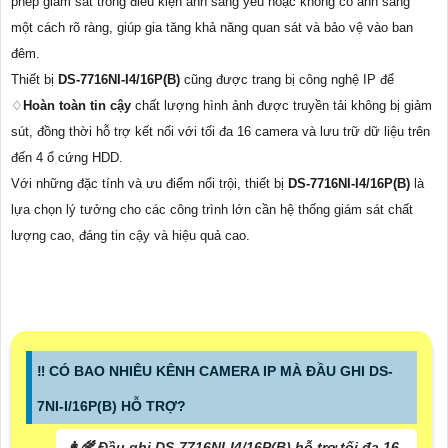
phép giám sát trong điều kiện ánh sáng yếu hoặc không có ánh sáng
một cách rõ ràng, giúp gia tăng khả năng quan sát và bảo vệ vào ban
đêm.
Thiết bị
DS-7716NI-I4/16P(B)
cũng được trang bị công nghệ IP để
♢
Hoàn toàn tin cậy
chất lượng hình ảnh được truyền tải không bị giảm
sút, đồng thời hỗ trợ kết nối với tối đa 16 camera và lưu trữ dữ liệu trên
đến 4 ổ cứng HDD.
Với những đặc tính và ưu điểm nổi trội, thiết bị
DS-7716NI-I4/16P(B)
là
lựa chọn lý tưởng cho các công trình lớn cần hệ thống giám sát chất
lượng cao, đáng tin cậy và hiệu quả cao.
‼️ CÓ BAO NHIÊU KÊNH CAMERA IP MÀ ĐẦU GHI DS-
7NI-I/16P(B) HỖ TRỢ?
👩‍🌾 Đầu ghi DS-7716NI-I4/16P(B) hỗ trợ tối đa 16