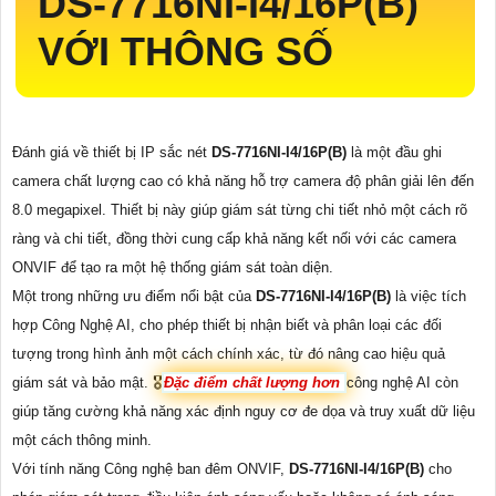
DS-7716NI-I4/16P(B)
VỚI THÔNG SỐ
Đánh giá về thiết bị IP sắc nét
DS-7716NI-I4/16P(B)
là một đầu ghi
camera chất lượng cao có khả năng hỗ trợ camera độ phân giải lên đến
8.0 megapixel. Thiết bị này giúp giám sát từng chi tiết nhỏ một cách rõ
ràng và chi tiết, đồng thời cung cấp khả năng kết nối với các camera
ONVIF để tạo ra một hệ thống giám sát toàn diện.
Một trong những ưu điểm nổi bật của
DS-7716NI-I4/16P(B)
là việc tích
hợp Công Nghệ AI, cho phép thiết bị nhận biết và phân loại các đối
tượng trong hình ảnh một cách chính xác, từ đó nâng cao hiệu quả
giám sát và bảo mật. 🎖️
Đặc điểm chất lượng hơn
công nghệ AI còn
giúp tăng cường khả năng xác định nguy cơ đe dọa và truy xuất dữ liệu
một cách thông minh.
Với tính năng Công nghệ ban đêm ONVIF,
DS-7716NI-I4/16P(B)
cho