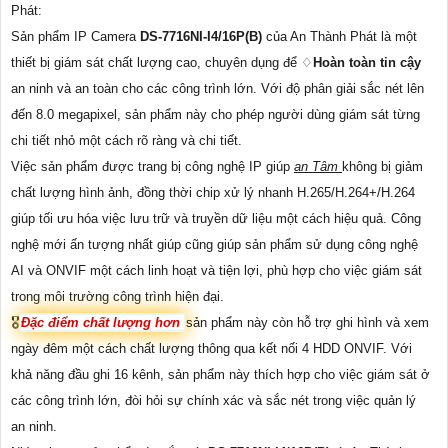
Phát:
Sản phẩm IP Camera
DS-7716NI-I4/16P(B)
của An Thành Phát là một
thiết bị giám sát chất lượng cao, chuyên dụng để ♢
Hoàn toàn tin cậy
an ninh và an toàn cho các công trình lớn. Với độ phân giải sắc nét lên
đến 8.0 megapixel, sản phẩm này cho phép người dùng giám sát từng
chi tiết nhỏ một cách rõ ràng và chi tiết.
Việc sản phẩm được trang bị công nghệ IP giúp
an Tâm
không bị giảm
chất lượng hình ảnh, đồng thời chip xử lý nhanh H.265/H.264+/H.264
giúp tối ưu hóa việc lưu trữ và truyền dữ liệu một cách hiệu quả. Công
nghệ mới ấn tượng nhất giúp cũng giúp sản phẩm sử dụng công nghệ
AI và ONVIF một cách linh hoạt và tiện lợi, phù hợp cho việc giám sát
trong môi trường công trình hiện đại.
🎖️
Đặc điểm chất lượng hơn
sản phẩm này còn hỗ trợ ghi hình và xem
ngày đêm một cách chất lượng thông qua kết nối 4 HDD ONVIF. Với
khả năng đầu ghi 16 kênh, sản phẩm này thích hợp cho việc giám sát ở
các công trình lớn, đòi hỏi sự chính xác và sắc nét trong việc quản lý
an ninh.