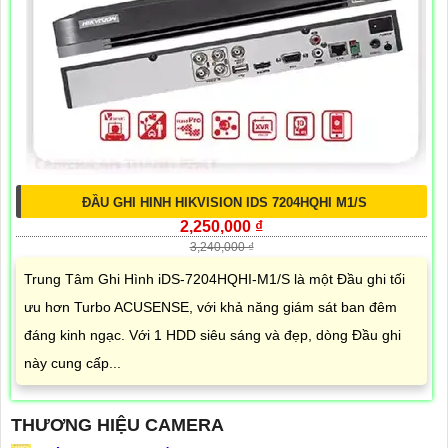
ĐẦU GHI HINH HIKVISION IDS 7204HQHI M1/S
2,250,000 ₫
3,240,000 ₫
Trung Tâm Ghi Hình iDS-7204HQHI-M1/S là một Đầu ghi tối
ưu hơn Turbo ACUSENSE, với khả năng giám sát ban đêm
đáng kinh ngạc. Với 1 HDD siêu sáng và đẹp, dòng Đầu ghi
này cung cấp...
THƯƠNG HIỆU CAMERA