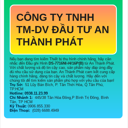
CÔNG TY TNHH
TM-DV ĐẦU TƯ AN
THÀNH PHÁT
Nếu bạn đang tìm kiếm Thiết bị thu hình chính hãng, hãy cân
nhắc đến Đầu ghi Hình
DS-7716NI-I4/16P(B)
từ An Thành Phát.
Với chất lượng và độ tin cậy cao, sản phẩm này đáp ứng đầy
đủ nhu cầu sử dụng của bạn. An Thành Phát cam kết cung cấp
hàng chính hãng, đáng tin cậy và chất lượng. Hãy đến với
chúng tôi để tìm kiếm sản phẩm phù hợp với yêu cầu của bạn!
Trụ Sở:
51 Lũy Bán Bích, P. Tân Thới Hòa, Q.Tân Phú,
TP.HCM
Hotline: 0938.11.23.99
Chi Nhánh 1:
445/38 Tân Hòa Đông,P Bình Trị Đông, Bình
Tân, TP HCM
Kỹ Thuật:
0906.855.330
Điện Thoại:
(028) 6688.4949