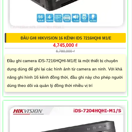
ĐẦU GHI HIKVISION 16 KÊNH IDS 7216HQHI M1/E
4,745,000 ₫
6,780,000 ₫
Đầu ghi camera iDS-7216HQHI-M1/E là một thiết bị chuyên
dụng dùng để ghi lại các hình ảnh từ camera an ninh. Với khả
năng ghi hình 16 kênh đồng thời, đầu ghi này cho phép người
dùng theo dõi và quản lý đồng thời nhiều vị trí