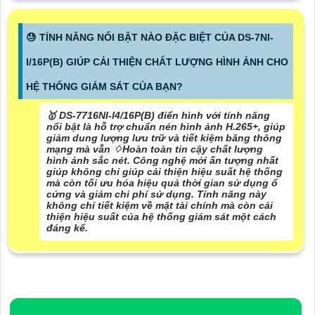
😓 TÍNH NĂNG NỔI BẬT NÀO ĐẶC BIỆT CỦA DS-7NI-
I/16P(B) GIÚP CẢI THIỆN CHẤT LƯỢNG HÌNH ẢNH CHO
HỆ THỐNG GIÁM SÁT CỦA BẠN?
🥇 DS-7716NI-I4/16P(B) điển hình với tính năng
nổi bật là hỗ trợ chuẩn nén hình ảnh H.265+, giúp
giảm dung lượng lưu trữ và tiết kiệm băng thông
mạng mà vẫn ♢
Hoàn toàn tin cậy
chất lượng
hình ảnh sắc nét. Công nghệ mới ấn tượng nhất
giúp không chỉ giúp cải thiện hiệu suất hệ thống
mà còn tối ưu hóa hiệu quả thời gian sử dụng ổ
cứng và giảm chi phí sử dụng. Tính năng này
không chỉ tiết kiệm về mặt tài chính mà còn cải
thiện hiệu suất của hệ thống giám sát một cách
đáng kể.