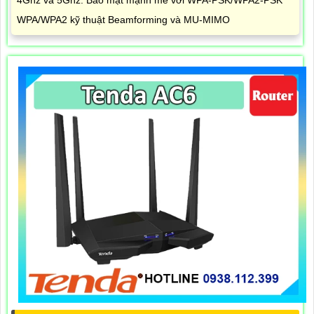
4Ghz và 5Ghz. Bảo mật mạnh mẽ với WPA-PSK/WPA2-PSK
WPA/WPA2 kỹ thuật Beamforming và MU-MIMO