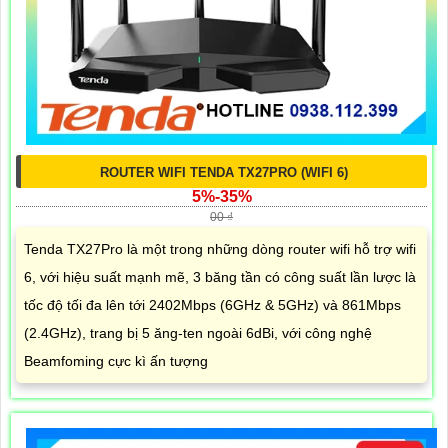
ROUTER WIFI TENDA TX27PRO (WIFI 6)
5%-35%
00 ₫
Tenda TX27Pro là một trong những dòng router wifi hỗ trợ wifi
6, với hiệu suất mạnh mẽ, 3 băng tần có công suất lần lược là
tốc độ tối đa lên tới 2402Mbps (6GHz & 5GHz) và 861Mbps
(2.4GHz), trang bị 5 ăng-ten ngoài 6dBi, với công nghệ
Beamfoming cực kì ấn tượng