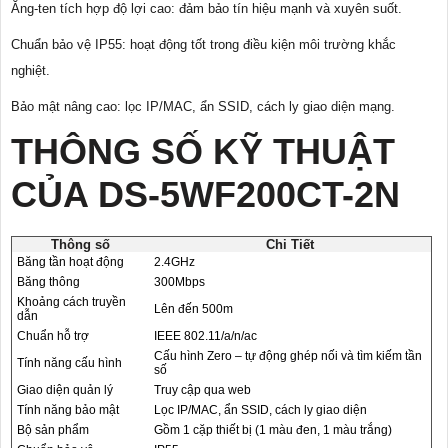
Ăng-ten tích hợp độ lợi cao: đảm bảo tín hiệu mạnh và xuyên suốt.
Chuẩn bảo vệ IP55: hoạt động tốt trong điều kiện môi trường khắc
nghiệt.
Bảo mật nâng cao: lọc IP/MAC, ẩn SSID, cách ly giao diện mạng.
THÔNG SỐ KỸ THUẬT
CỦA DS-5WF200CT-2N
Thông số
Chi Tiết
Băng tần hoạt động
2.4GHz
Băng thông
300Mbps
Khoảng cách truyền
Lên đến 500m
dẫn
Chuẩn hỗ trợ
IEEE 802.11/a/n/ac
Cấu hình Zero – tự động ghép nối và tìm kiếm tần
Tính năng cấu hình
số
Giao diện quản lý
Truy cập qua web
Tính năng bảo mật
Lọc IP/MAC, ẩn SSID, cách ly giao diện
Bộ sản phẩm
Gồm 1 cặp thiết bị (1 màu đen, 1 màu trắng)