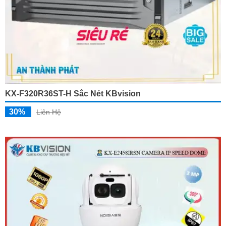
KX-F320R36ST-H Sắc Nét KBvision
30%
Liên Hệ