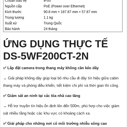
Chuẩn bảo vệ
IP55
Nguồn cấp
PoE (Power over Ethernet)
Kích thước
90.8 mm × 187.87 mm × 57.87 mm
Trọng lượng
1.1 kg
Xuất xứ
Trung Quốc
Bảo hành
24 tháng
ỨNG DỤNG THỰC TẾ
DS-5WF200CT-2N
✅ Lắp đặt camera trong thang máy không cần kéo dây
→ Giải pháp không dây giúp loại bỏ nhu cầu đi dây tín hiệu giữa cabin
thang máy và phòng điều khiển, tiết kiệm chi phí và thời gian thi công.
✅ Giám sát an ninh tại các tòa nhà cao tầng
→ Hỗ trợ truyền tín hiệu ổn định lên đến 500m, phù hợp cho việc giám
sát nhiều tầng hoặc các khu vực có khoảng cách xa.
✅ Giải pháp cho những nơi có môi trường nhiễu sóng cao