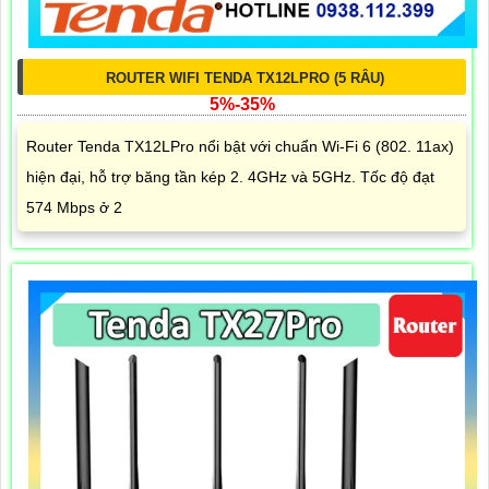
ROUTER WIFI TENDA TX12LPRO (5 RÂU)
5%-35%
Router Tenda TX12LPro nổi bật với chuẩn Wi-Fi 6 (802. 11ax)
hiện đại, hỗ trợ băng tần kép 2. 4GHz và 5GHz. Tốc độ đạt
574 Mbps ở 2