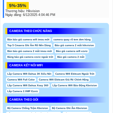
5%-35%
Thương hiệu:
Hikvision
Ngày đăng:
6/12/2025 4:04:46 PM
CAMERA THEO CHỨC NĂNG
Bản báo giá camera wifi imou mới
camera quay rõ tem đơn hàng
Top 5 Cmaera Ghi Âm Rõ Nên Dùng
Báo giá camera 2 mắt hikvision
Bản báo giá camera 2 mắt imou mới
Báo giá camera wifi ezviz
Bảng báo giá camera ezviz ngoài trời
Báo giá camera 2 mắt
CAMERA KẾT NỐI WIFI
Lắp Camera Wifi Dahua 3K Siêu Nét
Camera Wifi Ebitcam Ngoài Trời
Camera Wifi Full Color
Camera Wifi Ebitcam Giá Rẻ Chính Hãng
Lắp Camera Wifi Dahua Xoay 360
Lắp Camera Wifi Báo Động Kbvision
Lắp Camera 2.0MP Ezviz
CAMERA THEO GÓI
Bộ Camera Chống Trộm Kbvision
Bộ Camera Ghi Âm Kbvision