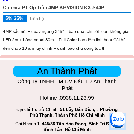
Camera PT Ốp Trần 4MP KBVISION KX-S44P
5%-35%
Liên hệ
4MP sắc nét + quay ngang 345° – bao quát chi tiết toàn không gian
LED ấm + hồng ngoại 30m – Full Color ban đêm linh hoạt Còi hú +
đèn chớp 10 âm tùy chỉnh – cảnh báo chủ động tức thì
An Thành Phát
Công Ty TNHH TM-DV Đầu Tư An Thành
Phát
Hotline :0938.11.23.99
Địa chỉ Trụ Sở Chính:
51 Lũy Bán Bích, , Phường
Phú Thạnh, Thành Phố Hồ Chí Minh
Chi Nhánh 1:
445/38 Tân Hòa Đông, Bình Trị Đông,
Bình Tân, Hồ Chí Minh