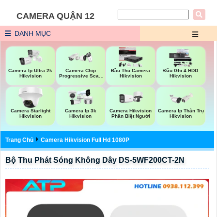
CAMERA QUẬN 12
DANH MỤC
Camera Ip Ultra 2k
Camera Chip
Đầu Thu Camera
Đầu Ghi 4 HDD
Hikvision
Progressive Scan
Hikvision
Hikvision
CMOS Hikvision
Camera Starlight
Camera Ip 3k
Camera Hikvision
Camera Ip Thân Trụ
Hikvision
Hikvision
Phân Biệt Người
Hikvision
Trang Chủ
Camera Hikvision Full Hd 1080P
Bộ Thu Phát Sóng Không Dây DS-5WF200CT-2N