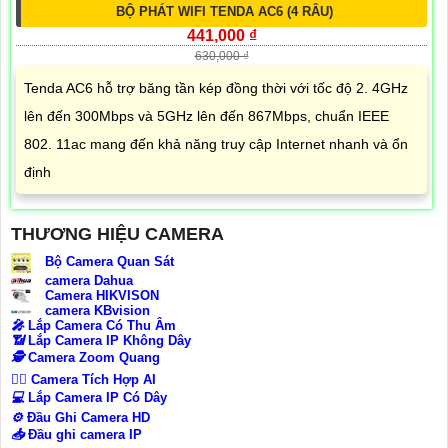
BỘ PHÁT WIFI TENDA AC6 (4 RÂU)
441,000 ₫
630,000 ₫
Tenda AC6 hỗ trợ băng tần kép đồng thời với tốc độ 2. 4GHz
lên đến 300Mbps và 5GHz lên đến 867Mbps, chuẩn IEEE
802. 11ac mang đến khả năng truy cập Internet nhanh và ổn
định
THƯƠNG HIỆU CAMERA
Bộ Camera Quan Sát
camera Dahua
Camera HIKVISON
camera KBvision
️🎤️
Lắp Camera Có Thu Âm
📶
Lắp Camera IP Không Dây
🕵️
Camera Zoom Quang
🧛‍♀️
Camera Tích Hợp AI
💻
Lắp Camera IP Có Dây
⚙️
Đầu Ghi Camera HD
📥
Đầu ghi camera IP