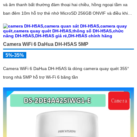
và âm thanh bất thường đàm thoại hai chiều, hồng ngoại tầm xa
ban đêm 10m hỗ trợ thẻ nhớ MicroSD 256GB ONVIF và điều khiển
từ xa qua ứng dụng DMSS
Camera WiFi 6 DaHua DH-H5AS 5MP
5%-35%
Camera WiFi 6 DaHua DH-H5AS là dòng camera quay quét 355°
trong nhà 5MP hỗ trợ Wi-Fi 6 băng tần