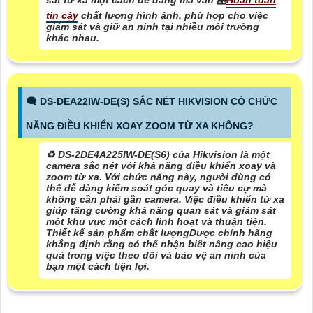
sát từ xa một cách dễ dàng mà vẫn 🎛
Hoàn toàn
tin cậy
chất lượng hình ảnh, phù hợp cho việc
giám sát và giữ an ninh tại nhiều môi trường
khác nhau.
🗨️ DS-DEA22IW-DE(S) SẮC NÉT HIKVISION CÓ CHỨC
NĂNG ĐIỀU KHIỂN XOAY ZOOM TỪ XA KHÔNG?
♻️ DS-2DE4A225IW-DE(S6) của Hikvision là một
camera sắc nét với khả năng điều khiển xoay và
zoom từ xa. Với chức năng này, người dùng có
thể dễ dàng kiểm soát góc quay và tiêu cự mà
không cần phải gần camera. Việc điều khiển từ xa
giúp tăng cường khả năng quan sát và giám sát
một khu vực một cách linh hoạt và thuận tiện.
Thiết kế sản phẩm chất lượngDược chính hãng
khẳng định rằng có thể nhận biết nâng cao hiệu
quả trong việc theo dõi và bảo vệ an ninh của
bạn một cách tiện lợi.