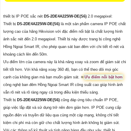
thiết bị IP POE sắc nét
DS-2DE4A225IW-DE(S6)
2.0 megapixel:
Thiết bị
DS-2DE4A225IW-DE(S6)
là một sản phẩm camera IP POE chất
lượng cao của hãng Hikvision với đặc điểm nổi bật là chất lượng hình
ảnh sắc nét đến 2.0 megapixel. Thiết bị này được trang bị công nghệ
Hồng Ngoại Smart IR, cho phép quan sát ban đêm với chi tiết rõ nét và
khoảng cách lên đến 50m.
Ưu điểm lớn của camera này là khả năng xoay và zoom để giám sát chi
tiết tốt hơn. Với khả năng xoay 360 độ, bạn có thể theo dõi mọi góc
cạnh của không gian mà bạn muốn giám sát. ≋
Ưu điểm nỗi bật hơn
công nghệ ban đêm Hồng Ngoại Smart IR công suất cao giúp hình ảnh
vẫn rõ nét và rõ ràng ngay cả trong điều kiện thiếu sáng.
Thiết bị
DS-2DE4A225IW-DE(S6)
cũng đáp ứng tiêu chuẩn IP POE,
giúp việc lắp đặt và sử dụng trở nên đơn giản hơn. IP POE cung cấp
nguồn điện và truyền dữ liệu qua cùng một cáp mạng, không chỉ tiết
kiệm chi phí mà còn giữ cho chất lượng hình ảnh không bị giảm sút.
Với các thông số kỹ thuật và tính năng hàng đầu như vậy, thiết bị