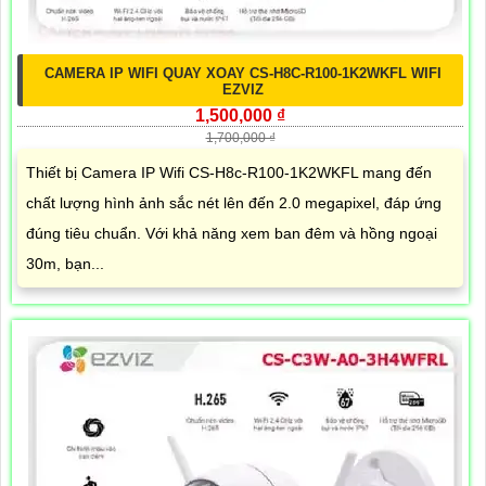
CAMERA IP WIFI QUAY XOAY CS-H8C-R100-1K2WKFL WIFI
EZVIZ
1,500,000 ₫
1,700,000 ₫
Thiết bị Camera IP Wifi CS-H8c-R100-1K2WKFL mang đến
chất lượng hình ảnh sắc nét lên đến 2.0 megapixel, đáp ứng
đúng tiêu chuẩn. Với khả năng xem ban đêm và hồng ngoại
30m, bạn...