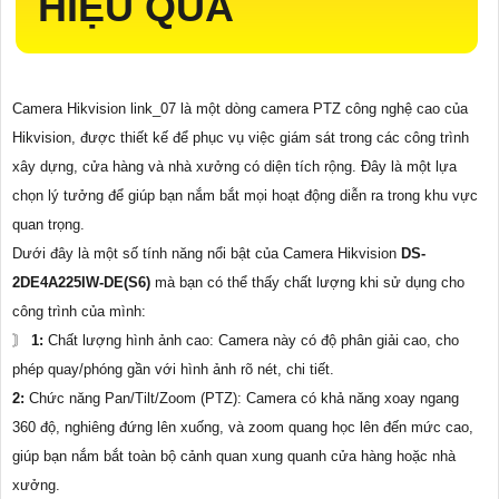
HIỆU QUẢ
Camera Hikvision link_07 là một dòng camera PTZ công nghệ cao của
Hikvision, được thiết kế để phục vụ việc giám sát trong các công trình
xây dựng, cửa hàng và nhà xưởng có diện tích rộng. Đây là một lựa
chọn lý tưởng để giúp bạn nắm bắt mọi hoạt động diễn ra trong khu vực
quan trọng.
Dưới đây là một số tính năng nổi bật của Camera Hikvision
DS-
2DE4A225IW-DE(S6)
mà bạn có thể thấy chất lượng khi sử dụng cho
công trình của mình:
〙
1:
Chất lượng hình ảnh cao: Camera này có độ phân giải cao, cho
phép quay/phóng gần với hình ảnh rõ nét, chi tiết.
2:
Chức năng Pan/Tilt/Zoom (PTZ): Camera có khả năng xoay ngang
360 độ, nghiêng đứng lên xuống, và zoom quang học lên đến mức cao,
giúp bạn nắm bắt toàn bộ cảnh quan xung quanh cửa hàng hoặc nhà
xưởng.