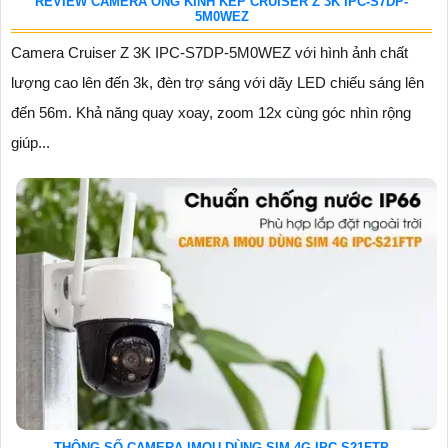
REVIEW CAMERA ỐNG KÍNH KÉP CRUISER Z 3K IPC-S7DP-
5M0WEZ
Camera Cruiser Z 3K IPC-S7DP-5M0WEZ với hình ảnh chất
lượng cao lên đến 3k, đèn trợ sáng với dãy LED chiếu sáng lên
đến 56m. Khả năng quay xoay, zoom 12x cùng góc nhìn rộng
giúp...
THÔNG SỐ CAMERA IMOU DÙNG SIM 4G IPC-S21FTP