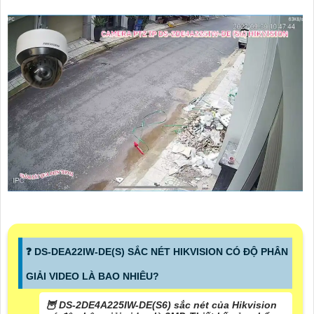
❓ DS-DEA22IW-DE(S) SẮC NÉT HIKVISION CÓ ĐỘ PHÂN
GIẢI VIDEO LÀ BAO NHIÊU?
🦉 DS-2DE4A225IW-DE(S6) sắc nét của Hikvision