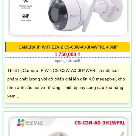
CAMERA IP WIFI EZVIZ CS-C3W-A0-3H4WFRL 4.0MP
1,750,000 ₫
ngung s₫n xu₫t
Thiết bị Camera IP Wifi CS-C3W-A0-3H4WFRL là một sản
phẩm chất lượng với độ phân giải lên đến 4.0 megapixel, cho
hình ảnh sắc nét và rõ ràng. Thiết bị này cung cấp khả năng
xem...