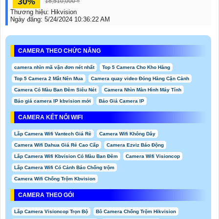
30%
18,510,000 ₫
Thương hiệu:
Hikvision
Ngày đăng:
5/24/2024 10:36:22 AM
CAMERA THEO CHỨC NĂNG
camera nhìn mã vận đơn nét nhất
Top 5 Camera Cho Kho Hàng
Top 5 Camera 2 Mắt Nên Mua
Camera quay video Đóng Hàng Cận Cảnh
Camera Có Màu Ban Đêm Siêu Nét
Camera Nhìn Màn Hình Máy Tính
Báo giá camera IP kbvision mới
Báo Giá Camera IP
CAMERA KẾT NỐI WIFI
Lắp Camera Wifi Vantech Giá Rẻ
Camera Wifi Không Dây
Camera Wifi Dahua Giá Rẻ Cao Cấp
Camera Ezviz Báo Động
Lắp Camera Wifi Kbvision Có Màu Ban Đêm
Camera Wifi Visioncop
Lắp Camera Wifi Có Cảnh Báo Chống trộm
Camera Wifi Chống Trộm Kbvision
CAMERA THEO GÓI
Lắp Camera Visioncop Trọn Bộ
Bô Camera Chống Trộm Hikvision