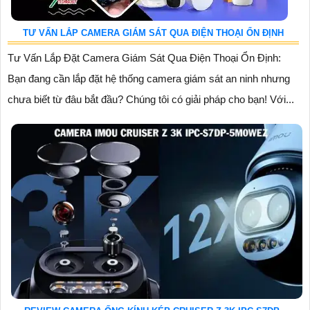
TƯ VẤN LẮP CAMERA GIÁM SÁT QUA ĐIỆN THOẠI ỔN ĐỊNH
Tư Vấn Lắp Đặt Camera Giám Sát Qua Điện Thoại Ổn Định:
Bạn đang cần lắp đặt hệ thống camera giám sát an ninh nhưng
chưa biết từ đâu bắt đầu? Chúng tôi có giải pháp cho bạn! Với...