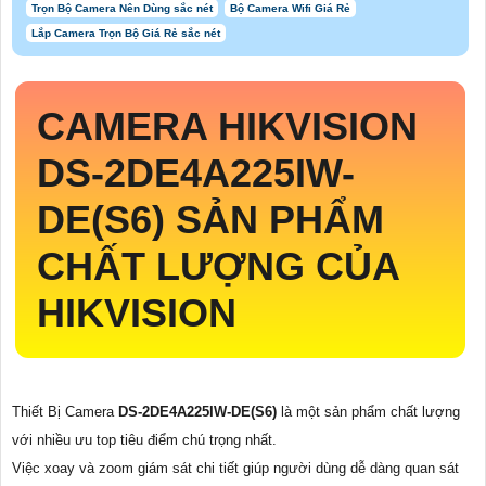
Trọn Bộ Camera Nên Dùng sắc nét
Bộ Camera Wifi Giá Rẻ
Lắp Camera Trọn Bộ Giá Rẻ sắc nét
CAMERA HIKVISION
DS-2DE4A225IW-
DE(S6)
SẢN PHẨM
CHẤT LƯỢNG CỦA
HIKVISION
Thiết Bị Camera
DS-2DE4A225IW-DE(S6)
là một sản phẩm chất lượng
với nhiều ưu top tiêu điểm chú trọng nhất.
Việc xoay và zoom giám sát chi tiết giúp người dùng dễ dàng quan sát