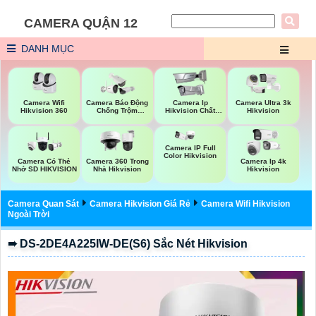
CAMERA QUẬN 12
DANH MỤC
Camera Wifi
Camera Báo Động
Camera Ip
Camera Ultra 3k
Hikvision 360
Chống Trộm
Hikvision Chất
Hikvision
Hikvision
Lượng
Camera IP Full
Color Hikvision
Camera Có Thẻ
Camera 360 Trong
Camera Ip 4k
Nhớ SD HIKVISION
Nhà Hikvision
Hikvision
Camera Quan Sát
Camera Hikvision Giá Rẻ
Camera Wifi Hikvision
Ngoài Trời
➠ DS-2DE4A225IW-DE(S6) Sắc Nét Hikvision