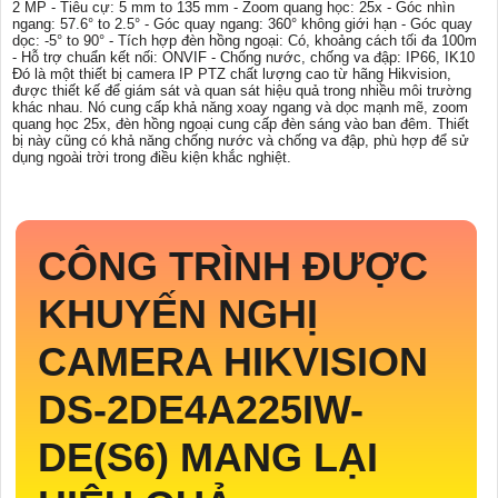
2 MP - Tiêu cự: 5 mm to 135 mm - Zoom quang học: 25x - Góc nhìn
ngang: 57.6° to 2.5° - Góc quay ngang: 360° không giới hạn - Góc quay
dọc: -5° to 90° - Tích hợp đèn hồng ngoại: Có, khoảng cách tối đa 100m
- Hỗ trợ chuẩn kết nối: ONVIF - Chống nước, chống va đập: IP66, IK10
Đó là một thiết bị camera IP PTZ chất lượng cao từ hãng Hikvision,
được thiết kế để giám sát và quan sát hiệu quả trong nhiều môi trường
khác nhau. Nó cung cấp khả năng xoay ngang và dọc mạnh mẽ, zoom
quang học 25x, đèn hồng ngoại cung cấp đèn sáng vào ban đêm. Thiết
bị này cũng có khả năng chống nước và chống va đập, phù hợp để sử
dụng ngoài trời trong điều kiện khắc nghiệt.
CÔNG TRÌNH ĐƯỢC
KHUYẾN NGHỊ
CAMERA HIKVISION
DS-2DE4A225IW-
DE(S6)
MANG LẠI