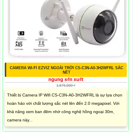
CAMERA WI-FI EZVIZ NGOÀI TRỜI CS-C3N-A0-3H2WFRL SẮC
NÉT
ngung s₫n xu₫t
1,675,000 ₫
Thiết bị Camera IP Wifi CS-C3N-A0-3H2WFRL là sự lựa chọn
hoàn hảo với chất lượng sắc nét lên đến 2.0 megapixel. Với
khả năng xem ban đêm nhờ công nghệ hồng ngoại 30m,
camera này...