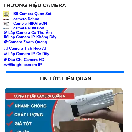
THƯƠNG HIỆU CAMERA
Bộ Camera Quan Sát
camera Dahua
Camera HIKVISON
camera KBvision
️🎤️
Lắp Camera Có Thu Âm
📶
Lắp Camera IP Không Dây
🕵️
Camera Zoom Quang
🧛‍♀️
Camera Tích Hợp AI
💻
Lắp Camera IP Có Dây
⚙️
Đầu Ghi Camera HD
📥
Đầu ghi camera IP
TIN TỨC LIÊN QUAN