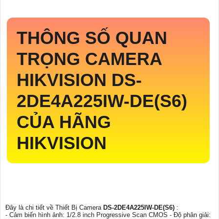
THÔNG SỐ QUAN
TRỌNG CAMERA
HIKVISION
DS-
2DE4A225IW-DE(S6)
CỦA HÃNG
HIKVISION
Đây là chi tiết về Thiết Bị Camera
DS-2DE4A225IW-DE(S6)
:
- Cảm biến hình ảnh: 1/2.8 inch Progressive Scan CMOS - Độ phân giải: