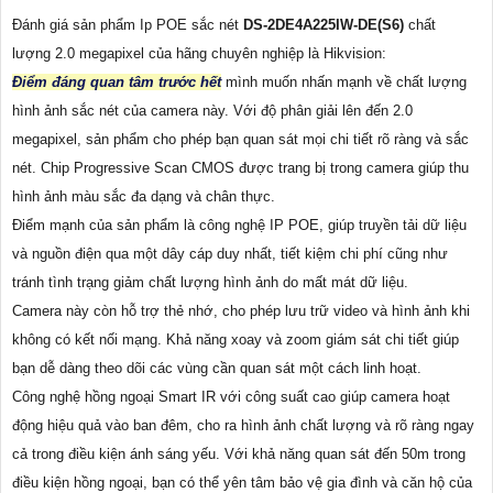
Đánh giá sản phẩm Ip POE sắc nét
DS-2DE4A225IW-DE(S6)
chất
lượng 2.0 megapixel của hãng chuyên nghiệp là Hikvision:
Điểm đáng quan tâm trước hết
mình muốn nhấn mạnh về chất lượng
hình ảnh sắc nét của camera này. Với độ phân giải lên đến 2.0
megapixel, sản phẩm cho phép bạn quan sát mọi chi tiết rõ ràng và sắc
nét. Chip Progressive Scan CMOS được trang bị trong camera giúp thu
hình ảnh màu sắc đa dạng và chân thực.
Điểm mạnh của sản phẩm là công nghệ IP POE, giúp truyền tải dữ liệu
và nguồn điện qua một dây cáp duy nhất, tiết kiệm chi phí cũng như
tránh tình trạng giảm chất lượng hình ảnh do mất mát dữ liệu.
Camera này còn hỗ trợ thẻ nhớ, cho phép lưu trữ video và hình ảnh khi
không có kết nối mạng. Khả năng xoay và zoom giám sát chi tiết giúp
bạn dễ dàng theo dõi các vùng cần quan sát một cách linh hoạt.
Công nghệ hồng ngoại Smart IR với công suất cao giúp camera hoạt
động hiệu quả vào ban đêm, cho ra hình ảnh chất lượng và rõ ràng ngay
cả trong điều kiện ánh sáng yếu. Với khả năng quan sát đến 50m trong
điều kiện hồng ngoại, bạn có thể yên tâm bảo vệ gia đình và căn hộ của