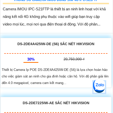
Camera IMOU IPC-S21FTP là thiết bị an ninh linh hoạt với khả
năng kết nối 4G không phụ thuộc vào wifi giúp bạn truy cập
video mọi lúc, mọi nơi qua điện thoại di động. Với độ phân...
DS-2DE4A425IW-DE (S6) SẮC NÉT HIKVISION
30%
20,750,000 ₫
Thiết bị Camera Ip POE DS-2DE4A425IW-DE (S6) là lựa chọn hoàn hảo
cho việc giám sát an ninh cho gia đình hoặc căn hộ. Với độ phân giải lên
đến 4.0 megapixel, camera cam kết mang...
DS-2DE7225IW-AE SẮC NÉT HIKVISION