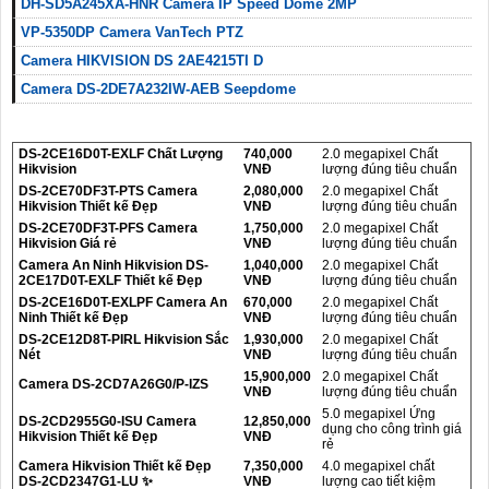
DH-SD5A245XA-HNR Camera IP Speed Dome 2MP
VP-5350DP Camera VanTech PTZ
Camera HIKVISION DS 2AE4215TI D
Camera DS-2DE7A232IW-AEB Seepdome
DS-2CE16D0T-EXLF Chất Lượng
740,000
2.0 megapixel Chất
Hikvision
VNĐ
lượng đúng tiêu chuẩn
DS-2CE70DF3T-PTS Camera
2,080,000
2.0 megapixel Chất
Hikvision Thiết kế Đẹp
VNĐ
lượng đúng tiêu chuẩn
DS-2CE70DF3T-PFS Camera
1,750,000
2.0 megapixel Chất
Hikvision Giá rẻ
VNĐ
lượng đúng tiêu chuẩn
Camera An Ninh Hikvision DS-
1,040,000
2.0 megapixel Chất
2CE17D0T-EXLF Thiết kế Đẹp
VNĐ
lượng đúng tiêu chuẩn
DS-2CE16D0T-EXLPF Camera An
670,000
2.0 megapixel Chất
Ninh Thiết kế Đẹp
VNĐ
lượng đúng tiêu chuẩn
DS-2CE12D8T-PIRL Hikvision Sắc
1,930,000
2.0 megapixel Chất
Nét
VNĐ
lượng đúng tiêu chuẩn
15,900,000
2.0 megapixel Chất
Camera DS-2CD7A26G0/P-IZS
VNĐ
lượng đúng tiêu chuẩn
5.0 megapixel Ứng
DS-2CD2955G0-ISU Camera
12,850,000
dụng cho công trình giá
Hikvision Thiết kế Đẹp
VNĐ
rẻ
Camera Hikvision Thiết kế Đẹp
7,350,000
4.0 megapixel chất
DS-2CD2347G1-LU ✨
VNĐ
lượng cao tiết kiệm