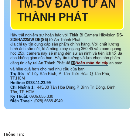
TM-DV ĐẦU TƯ AN
THÀNH PHÁT
Hãy trải nghiệm sự hoàn hảo với Thiết Bị Camera Hikvision
DS-
2DE4A225IW-DE(S6)
từ An Thành Phát
địa chỉ uy tín cung cấp sản phẩm chính hãng. Với chất lượng
hình ảnh sắc nét, khả năng xoay ngang 360 độ và zoom quang
học 25x, camera này sẽ mang đến sự an ninh và tiện ích tối đa
cho không gian của bạn. Hãy tin tưởng và lựa chọn sản phẩm
đáng tin cậy tại An Thành Phát để 🎛
Hoàn toàn tin cậy
an toàn
và hiệu quả hơn cho mọi nhu cầu của bạn!
Trụ Sở:
51 Lũy Bán Bích, P. Tân Thới Hòa, Q.Tân Phú,
TP.HCM
Hotline: 0938.11.23.99
Chi Nhánh 1:
445/38 Tân Hòa Đông,P Bình Trị Đông, Bình
Tân, TP HCM
Kỹ Thuật:
0906.855.330
Điện Thoại:
(028) 6688.4949
Thông Tin: