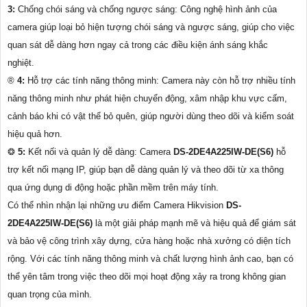
3:
Chống chói sáng và chống ngược sáng: Công nghệ hình ảnh của
camera giúp loại bỏ hiện tượng chói sáng và ngược sáng, giúp cho việc
quan sát dễ dàng hơn ngay cả trong các điều kiện ánh sáng khắc
nghiệt.
®️
4:
Hỗ trợ các tính năng thông minh: Camera này còn hỗ trợ nhiều tính
năng thông minh như phát hiện chuyển động, xâm nhập khu vực cấm,
cảnh báo khi có vật thể bỏ quên, giúp người dùng theo dõi và kiểm soát
hiệu quả hơn.
❂
5:
Kết nối và quản lý dễ dàng: Camera
DS-2DE4A225IW-DE(S6)
hỗ
trợ kết nối mạng IP, giúp bạn dễ dàng quản lý và theo dõi từ xa thông
qua ứng dụng di động hoặc phần mềm trên máy tính.
Có thể nhìn nhận lại những ưu điểm Camera Hikvision
DS-
2DE4A225IW-DE(S6)
là một giải pháp mạnh mẽ và hiệu quả để giám sát
và bảo vệ công trình xây dựng, cửa hàng hoặc nhà xưởng có diện tích
rộng. Với các tính năng thông minh và chất lượng hình ảnh cao, bạn có
thể yên tâm trong việc theo dõi mọi hoạt động xảy ra trong không gian
quan trọng của mình.