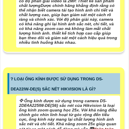
có độ phân giải video là 2MP. Thiết kế sản phẩm
chất lượngDược chính hãng khẳng định rằng có
thể nhận biết camera tái tạo hình ảnh chi tiết và
chất lượng cao, giúp bạn giám sát một cách rõ
ràng và chính xác. Với độ phân giải này, camera
có khả năng ghi lại hình ảnh sắc nét, chi tiết, và
có khả năng zoom cao mà không làm mất chất
lượng hình ảnh. thiết kế tích hợp cao cấp giúp
bạn theo dõi và giám sát một cách hiệu quả trong
nhiều tình huống khác nhau.
❔ LOẠI ỐNG KÍNH ĐƯỢC SỬ DỤNG TRONG DS-
DEA22IW-DE(S) SẮC NÉT HIKVISION LÀ GÌ?
🦅 Ống kính được sử dụng trong camera DS-
2DE4A225IW-DE(S6) sắc nét của Hikvision là loại
ống kính zoom quang học 25x. Với khả năng điều
chỉnh góc nhìn linh hoạt từ góc rộng đến tiếu
cực, ống kính này mang lại chất lượng hình ảnh
sắc nét và chi tiết. Khả năng zoom 25x giúp quan