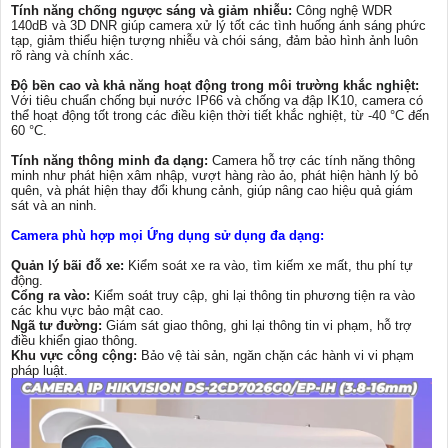
Tính năng chống ngược sáng và giảm nhiễu:
Công nghệ WDR
140dB và 3D DNR giúp camera xử lý tốt các tình huống ánh sáng phức
tạp, giảm thiểu hiện tượng nhiễu và chói sáng, đảm bảo hình ảnh luôn
rõ ràng và chính xác.
Độ bền cao và khả năng hoạt động trong môi trường khắc nghiệt:
Với tiêu chuẩn chống bụi nước IP66 và chống va đập IK10, camera có
thể hoạt động tốt trong các điều kiện thời tiết khắc nghiệt, từ -40 °C đến
60 °C.
Tính năng thông minh đa dạng:
Camera hỗ trợ các tính năng thông
minh như phát hiện xâm nhập, vượt hàng rào ảo, phát hiện hành lý bỏ
quên, và phát hiện thay đổi khung cảnh, giúp nâng cao hiệu quả giám
sát và an ninh.
Camera phù hợp mọi Ứng dụng sử dụng đa dạng:
Quản lý bãi đỗ xe:
Kiểm soát xe ra vào, tìm kiếm xe mất, thu phí tự
động.
Cổng ra vào:
Kiểm soát truy cập, ghi lại thông tin phương tiện ra vào
các khu vực bảo mật cao.
Ngã tư đường:
Giám sát giao thông, ghi lại thông tin vi phạm, hỗ trợ
điều khiển giao thông.
Khu vực công cộng:
Bảo vệ tài sản, ngăn chặn các hành vi vi phạm
pháp luật.