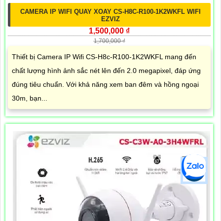
CAMERA IP WIFI QUAY XOAY CS-H8C-R100-1K2WKFL WIFI
EZVIZ
1,500,000 ₫
1,700,000 ₫
Thiết bị Camera IP Wifi CS-H8c-R100-1K2WKFL mang đến
chất lượng hình ảnh sắc nét lên đến 2.0 megapixel, đáp ứng
đúng tiêu chuẩn. Với khả năng xem ban đêm và hồng ngoại
30m, bạn...