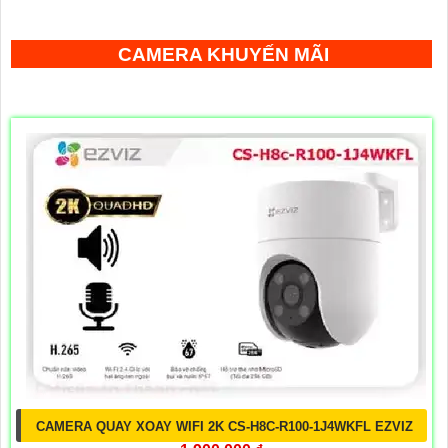
CAMERA KHUYẾN MÃI
CAMERA QUAY XOAY WIFI 2K CS-H8C-R100-1J4WKFL EZVIZ