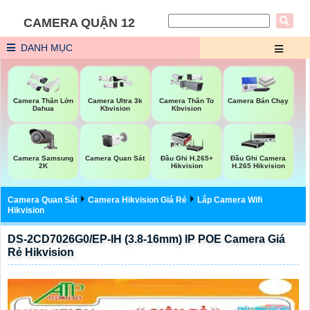
CAMERA QUẬN 12
DANH MỤC
Camera Thân Lớn
Camera Ultra 3k
Camera Thân To
Camera Bán Chạy
Dahua
Kbvision
Kbvision
Camera Samsung
Camera Quan Sát
Đầu Ghi H.265+
Đầu Ghi Camera
2K
Hikvision
H.265 Hikvision
Camera Quan Sát
Camera Hikvision Giá Rẻ
Lắp Camera Wifi
Hikvision
DS-2CD7026G0/EP-IH (3.8-16mm) IP POE Camera Giá
Rẻ Hikvision