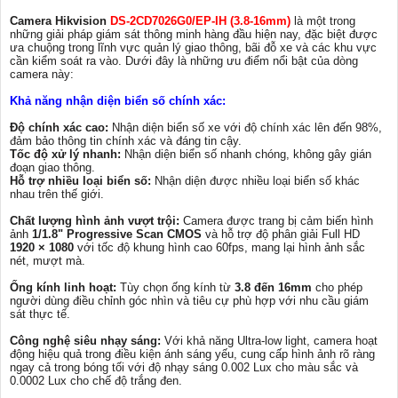
Camera Hikvision
DS-2CD7026G0/EP-IH (3.8-16mm)
là một trong
những giải pháp giám sát thông minh hàng đầu hiện nay, đặc biệt được
ưa chuộng trong lĩnh vực quản lý giao thông, bãi đỗ xe và các khu vực
cần kiểm soát ra vào. Dưới đây là những ưu điểm nổi bật của dòng
camera này:
Khả năng nhận diện biển số chính xác:
Độ chính xác cao:
Nhận diện biển số xe với độ chính xác lên đến 98%,
đảm bảo thông tin chính xác và đáng tin cậy.
Tốc độ xử lý nhanh:
Nhận diện biển số nhanh chóng, không gây gián
đoạn giao thông.
Hỗ trợ nhiều loại biển số:
Nhận diện được nhiều loại biển số khác
nhau trên thế giới.
Chất lượng hình ảnh vượt trội:
Camera được trang bị cảm biến hình
ảnh
1/1.8" Progressive Scan CMOS
và hỗ trợ độ phân giải Full HD
1920 × 1080
với tốc độ khung hình cao 60fps, mang lại hình ảnh sắc
nét, mượt mà.
Ống kính linh hoạt:
Tùy chọn ống kính từ
3.8 đến 16mm
cho phép
người dùng điều chỉnh góc nhìn và tiêu cự phù hợp với nhu cầu giám
sát thực tế.
Công nghệ siêu nhạy sáng:
Với khả năng Ultra-low light, camera hoạt
động hiệu quả trong điều kiện ánh sáng yếu, cung cấp hình ảnh rõ ràng
ngay cả trong bóng tối với độ nhạy sáng 0.002 Lux cho màu sắc và
0.0002 Lux cho chế độ trắng đen.