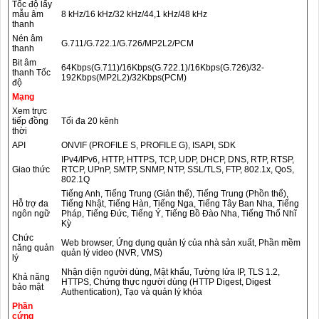
Tốc độ lấy
mẫu âm
8 kHz/16 kHz/32 kHz/44,1 kHz/48 kHz
thanh
Nén âm
G.711/G.722.1/G.726/MP2L2/PCM
thanh
Bit âm
64Kbps(G.711)/16Kbps(G.722.1)/16Kbps(G.726)/32-
thanh Tốc
192Kbps(MP2L2)/32Kbps(PCM)
độ
Mạng
Xem trực
tiếp đồng
Tối đa 20 kênh
thời
API
ONVIF (PROFILE S, PROFILE G), ISAPI, SDK
IPv4/IPv6, HTTP, HTTPS, TCP, UDP, DHCP, DNS, RTP, RTSP,
Giao thức
RTCP, UPnP, SMTP, SNMP, NTP, SSL/TLS, FTP, 802.1x, QoS,
802.1Q
Tiếng Anh, Tiếng Trung (Giản thể), Tiếng Trung (Phồn thể),
Hỗ trợ đa
Tiếng Nhật, Tiếng Hàn, Tiếng Nga, Tiếng Tây Ban Nha, Tiếng
ngôn ngữ
Pháp, Tiếng Đức, Tiếng Ý, Tiếng Bồ Đào Nha, Tiếng Thổ Nhĩ
Kỳ
Chức
Web browser, Ứng dụng quản lý của nhà sản xuất, Phần mềm
năng quản
quản lý video (NVR, VMS)
lý
Nhận diện người dùng, Mật khẩu, Tường lửa IP, TLS 1.2,
Khả năng
HTTPS, Chứng thực người dùng (HTTP Digest, Digest
bảo mật
Authentication), Tạo và quản lý khóa
Phần
cứng