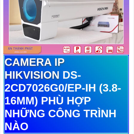
CAMERA IP
HIKVISION
DS-
2CD7026G0/EP-IH (3.8-
16MM) PHÙ HỢP
NHỮNG CÔNG TRÌNH
NÀO