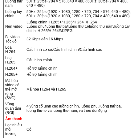
Luồng thứ
50Hz: 25fps (704 × 576, 640 × 480); 60Hz: 30fps (704 × 480,
năm
640 × 480)
Luồng tùy
50Hz: 25fps (1920 × 1080, 1280 × 720, 704 × 576, 640 × 480);
chỉnh
60Hz: 30fps (1920 × 1080, 1280 × 720, 704 × 480, 640 × 480)
Luồng chính: H.265+/H.265/H.264+/H.264
Nén video
Luồng phụ/luồng thứ ba/luồng thứ tư/luồng thứ năm/luồng tùy
chỉnh: H.265/H.264/MJPEG
Bit video
32 Kbps đến 16 Mbps
Tốc độ
Loại
Cấu hình cơ sở/Cấu hình chính/Cấu hình cao
H.264
Loại
Cấu hình chính
H.265
H.264+
Hỗ trợ luồng chính
H.265+
Hỗ trợ luồng chính
Mã hóa
video có
thể mở
Mã hóa H.264 và H.265
rộng
(SVC)
Vùng
4 vùng cố định cho luồng chính, luồng phụ, luồng thứ ba,
quan tâm
luồng thứ tư và luồng thứ năm, và theo dõi động
(ROI)
Âm thanh
Lọc nhiễu
môi
Có
trường