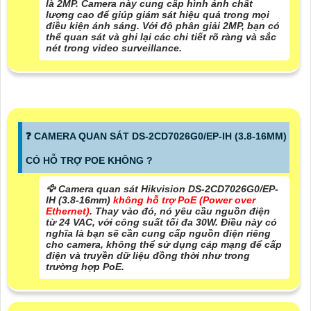
là 2MP. Camera này cung cấp hình ảnh chất
lượng cao để giúp giám sát hiệu quả trong mọi
điều kiện ánh sáng. Với độ phân giải 2MP, bạn có
thể quan sát và ghi lại các chi tiết rõ ràng và sắc
nét trong video surveillance.
️❓ CAMERA QUAN SÁT DS-2CD7026G0/EP-IH (3.8-16MM)
CÓ HỖ TRỢ POE KHÔNG ?
🦅 Camera quan sá
t Hikvision DS-2CD7026G0/EP-
IH (3.8-16mm)
không hỗ trợ PoE (Power over
Ethernet)
. Thay vào đó, nó yêu cầu nguồn điện
từ
24 VAC
, với công suất tối đa
30W
. Điều này có
nghĩa là bạn sẽ cần cung cấp nguồn điện riêng
cho camera, không thể sử dụng cáp mạng để cấp
điện và truyền dữ liệu đồng thời như trong
trường hợp PoE.