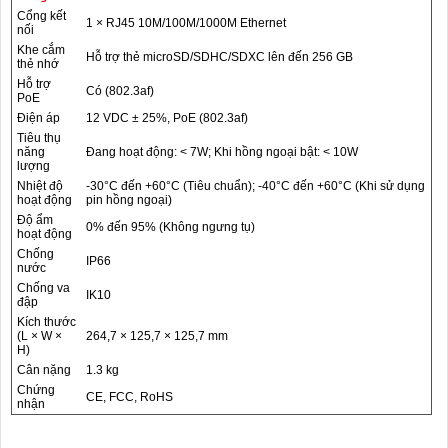
Cổng kết
1 × RJ45 10M/100M/1000M Ethernet
nối
Khe cắm
Hỗ trợ thẻ microSD/SDHC/SDXC lên đến 256 GB
thẻ nhớ
Hỗ trợ
Có (802.3af)
PoE
Điện áp
12 VDC ± 25%, PoE (802.3af)
Tiêu thụ
năng
Đang hoạt động: < 7W; Khi hồng ngoại bật: < 10W
lượng
Nhiệt độ
-30°C đến +60°C (Tiêu chuẩn); -40°C đến +60°C (Khi sử dụng
hoạt động
pin hồng ngoại)
Độ ẩm
0% đến 95% (Không ngưng tụ)
hoạt động
Chống
IP66
nước
Chống va
IK10
đập
Kích thước
(L × W ×
264,7 × 125,7 × 125,7 mm
H)
Cân nặng
1.3 kg
Chứng
CE, FCC, RoHS
nhận