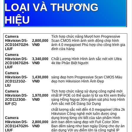
LOẠI VÀ THƯƠNG
HIỆU
Camera
Tích hợp chức năng Mượt hơn Progressive
Hikvision DS-
2,800,000
Scan CMOS Hình ảnh sinh động chip hình
2CD1047G2H-
VNĐ
ảnh 4.0 megapixel Phù hợp cho công trình gia
LIUF
đình cửa hàng
Camera
Hikvision DS-
3,340,000
Chất Lượng Hình Hình ảnh sắc nét với Ultra
2CD1067G2H-
VNĐ
4k lite Phân Biệt Người
LIUF
Camera
Hikvision DS-
1,430,000
sáng đẹp hơn Progressive Scan CMOS Màu
2CD1121G2-
VNĐ
đẹp hơn Hikvision Hình Ảnh Đẹp
LIU
Camera
Tích hợp chức năng sử dụng công nghệ mới
Hikvision DS-
1,970,000
nhất IP POE có thể quản lý từ xa Khi xem thiếu
2CD1123G0-
VNĐ
sáng Hồng Ngoại 30m giám sát phù hơp Hình
IUF (C)
Ảnh sắc nét Dễ Dàng Sử Dụng
chất lượng sắc nét đến 4.0 megapixel Ultra 2k
Hikvision Công nghệ mới luôn được ứng
Camera
dụng trong từng chi tiết của sản phẩm Hình
Hikvision DS-
2,800,000
ảnh ban đêm sáng đẹp với Full Color 30m
2CD1147G2H-
VNĐ
Ban đêm sáng như ban ngày Dùng cho dự án
LIUF
dân dụng Với ưu điểm lớn là công nghệ IP