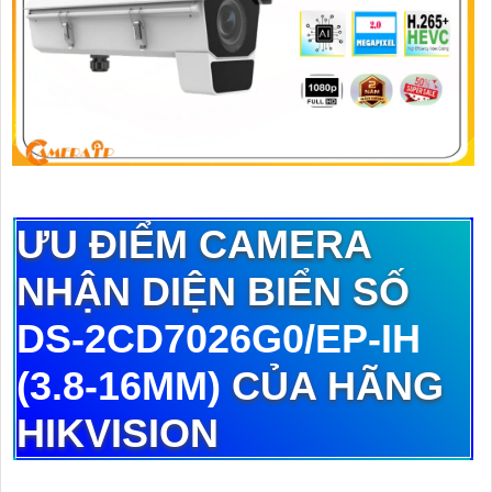
ƯU ĐIỂM CAMERA
NHẬN DIỆN BIỂN SỐ
DS-2CD7026G0/EP-IH
(3.8-16MM)
CỦA HÃNG
HIKVISION