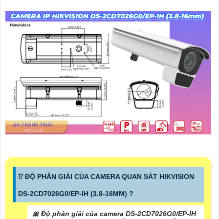
⁉️ ĐỘ PHÂN GIẢI CỦA CAMERA QUAN SÁT HIKVISION
DS-2CD7026G0/EP-IH (3.8-16MM) ?
🎀 Độ phân giải của camera
DS-2CD7026G0/EP-IH