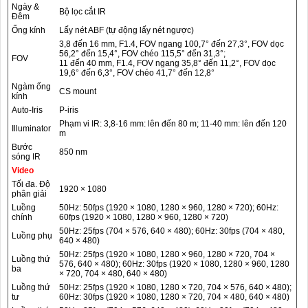
Ngày &
Bộ lọc cắt IR
Đêm
Ống kính
Lấy nét ABF (tự động lấy nét ngược)
3,8 đến 16 mm, F1.4, FOV ngang 100,7° đến 27,3°, FOV dọc
56,2° đến 15,4°, FOV chéo 115,5° đến 31,3°;
FOV
11 đến 40 mm, F1.4, FOV ngang 35,8° đến 11,2°, FOV dọc
19,6° đến 6,3°, FOV chéo 41,7° đến 12,8°
Ngàm ống
CS mount
kính
Auto-Iris
P-iris
Phạm vi IR: 3,8-16 mm: lên đến 80 m; 11-40 mm: lên đến 120
Illuminator
m
Bước
850 nm
sóng IR
Video
Tối đa. Độ
1920 × 1080
phân giải
Luồng
50Hz: 50fps (1920 × 1080, 1280 × 960, 1280 × 720); 60Hz:
chính
60fps (1920 × 1080, 1280 × 960, 1280 × 720)
50Hz: 25fps (704 × 576, 640 × 480); 60Hz: 30fps (704 × 480,
Luồng phụ
640 × 480)
50Hz: 25fps (1920 × 1080, 1280 × 960, 1280 × 720, 704 ×
Luồng thứ
576, 640 × 480); 60Hz: 30fps (1920 × 1080, 1280 × 960, 1280
ba
× 720, 704 × 480, 640 × 480)
Luồng thứ
50Hz: 25fps (1920 × 1080, 1280 × 720, 704 × 576, 640 × 480);
tư
60Hz: 30fps (1920 × 1080, 1280 × 720, 704 × 480, 640 × 480)