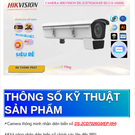
THÔNG SỐ KỸ THUẬT
SẢN PHẨM
📌Camera thông minh nhận diện biển số
DS-2CD7026G0/EP-I(H)
📌Khả năng nhận diện biển số chính xác lên đến 98%