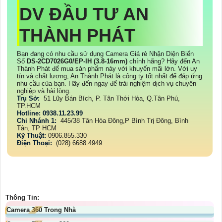
DV ĐẦU TƯ AN
THÀNH PHÁT
Bạn đang có nhu cầu sử dụng Camera Giá rẻ Nhận Diện Biển
Số
DS-2CD7026G0/EP-IH (3.8-16mm)
chính hãng? Hãy đến An
Thành Phát để mua sản phẩm này với khuyến mãi lớn. Với uy
tín và chất lượng, An Thành Phát là công ty tốt nhất để đáp ứng
nhu cầu của bạn. Hãy đến ngay để trải nghiệm dịch vụ chuyên
nghiệp và hài lòng.
Trụ Sở:
51 Lũy Bán Bích, P. Tân Thới Hòa, Q.Tân Phú,
TP.HCM
Hotline: 0938.11.23.99
Chi Nhánh 1:
445/38 Tân Hòa Đông,P Bình Trị Đông, Bình
Tân, TP HCM
Kỹ Thuật:
0906.855.330
Điện Thoại:
(028) 6688.4949
Thông Tin:
Camera 360 Trong Nhà