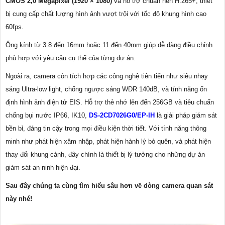
CMOS 2,0 Megapixel (1920 × 1080)
và hỗ trợ chuẩn nén H.265+, thiết
bị cung cấp chất lượng hình ảnh vượt trội với tốc độ khung hình cao
60fps.
Ống kính từ 3.8 đến 16mm hoặc 11 đến 40mm giúp dễ dàng điều chỉnh
phù hợp với yêu cầu cụ thể của từng dự án.
Ngoài ra, camera còn tích hợp các công nghệ tiên tiến như siêu nhạy
sáng Ultra-low light, chống ngược sáng WDR 140dB, và tính năng ổn
định hình ảnh điện tử EIS. Hỗ trợ thẻ nhớ lên đến 256GB và tiêu chuẩn
chống bụi nước IP66, IK10,
DS-2CD7026G0/EP-IH
là giải pháp giám sát
bền bỉ, đáng tin cậy trong mọi điều kiện thời tiết. Với tính năng thông
minh như phát hiện xâm nhập, phát hiện hành lý bỏ quên, và phát hiện
thay đổi khung cảnh, đây chính là thiết bị lý tưởng cho những dự án
giám sát an ninh hiện đại.
Sau đây chúng ta cùng tìm hiểu sâu hơn về dòng camera quan sát
này nhé!