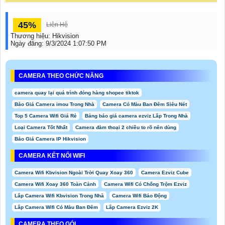
45%
Liên Hệ
Thương hiệu:
Hikvision
Ngày đăng:
9/3/2024 1:07:50 PM
CAMERA THEO CHỨC NĂNG
camera quay lại quá trình đóng hàng shopee tiktok
Báo Giá Camera imou Trong Nhà
Camera Có Màu Ban Đêm Siêu Nét
Top 5 Camera Wifi Giá Rẻ
Bảng báo giá camera ezviz Lắp Trong Nhà
Loại Camera Tốt Nhất
Camera đàm thoại 2 chiều to rõ nên dùng
Báo Giá Camera IP Hikvision
CAMERA KẾT NỐI WIFI
Camera Wifi Kbvision Ngoài Trời Quay Xoay 360
Camera Ezviz Cube
Camera Wifi Xoay 360 Toàn Cảnh
Camera Wifi Có Chống Trộm Ezviz
Lắp Camera Wifi Kbvision Trong Nhà
Camera Wifi Báo Động
Lắp Camera Wifi Có Màu Ban Đêm
Lắp Camera Ezviz 2K
CAMERA THEO GÓI