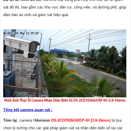
sát đô thị, bao gồm các khu vực dân cư, công viên, và đường phố, giúp
đảm bảo an ninh và giám sát hiệu quả.
Tổng kết camera quan sát :
Tóm lại
, camera H
ikvision
DS-2CD7026G0/EP-IH (3.8-16mm)
là lựa
chọn lý tưởng cho các giải pháp giám sát và nhận diện biển số tại các