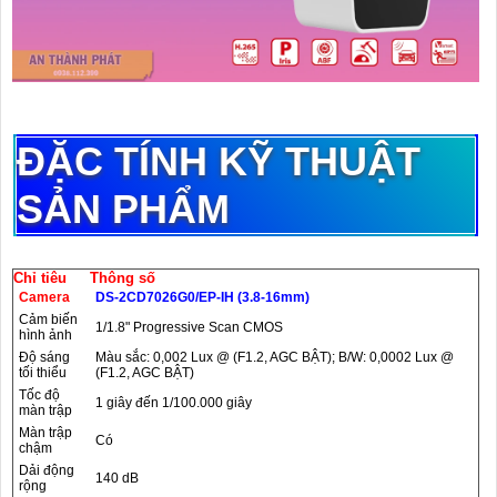
ĐẶC TÍNH KỸ THUẬT
SẢN PHẨM
Chỉ tiêu
Thông số
Camera
DS-2CD7026G0/EP-IH (3.8-16mm)
Cảm biến
1/1.8ʺ Progressive Scan CMOS
hình ảnh
Độ sáng
Màu sắc: 0,002 Lux @ (F1.2, AGC BẬT); B/W: 0,0002 Lux @
tối thiểu
(F1.2, AGC BẬT)
Tốc độ
1 giây đến 1/100.000 giây
màn trập
Màn trập
Có
chậm
Dải động
140 dB
rộng