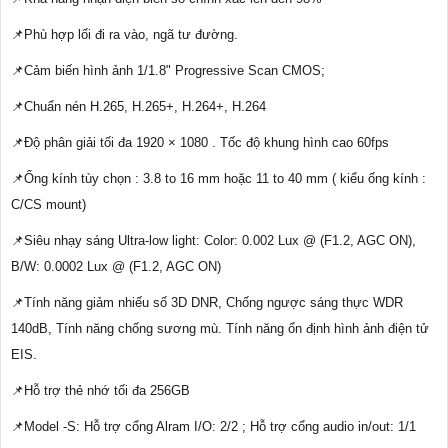
📌Phù hợp lối đi ra vào, ngã tư đường.
📌Cảm biến hình ảnh 1/1.8" Progressive Scan CMOS;
📌Chuẩn nén H.265, H.265+, H.264+, H.264
📌Độ phân giải tối đa 1920 × 1080 . Tốc độ khung hình cao 60fps
📌Ống kính tùy chọn : 3.8 to 16 mm hoặc 11 to 40 mm ( kiểu ống kính :
C/CS mount)
📌Siêu nhạy sáng Ultra-low light: Color: 0.002 Lux @ (F1.2, AGC ON),
B/W: 0.0002 Lux @ (F1.2, AGC ON)
📌Tính năng giảm nhiếu số 3D DNR, Chống ngược sáng thực WDR
140dB, Tính năng chống sương mù. Tính năng ổn định hình ảnh điện tử
EIS.
📌Hỗ trợ thẻ nhớ tối đa 256GB
📌Model -S: Hỗ trợ cổng Alram I/O: 2/2 ; Hỗ trợ cổng audio in/out: 1/1