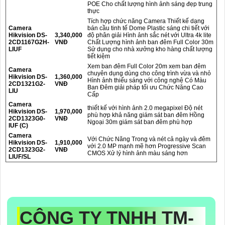
POE Cho chất lượng hình ảnh sáng đẹp trung
thực
Tích hợp chức năng Camera Thiết kế dạng
Camera
bán cầu tinh tế Dome Plastic sáng chi tiết với
Hikvision DS-
3,340,000
độ phân giải Hình ảnh sắc nét với Ultra 4k lite
2CD1167G2H-
VNĐ
Chất Lượng hình ảnh ban đêm Full Color 30m
LIUF
Sử dụng cho nhà xưởng kho hàng chất lượng
tiết kiệm
Xem ban đêm Full Color 20m xem ban đêm
Camera
chuyên dụng dùng cho công trình vừa và nhỏ
Hikvision DS-
1,360,000
Hình ảnh thiếu sáng với công nghệ Có Màu
2CD1321G2-
VNĐ
Ban Ðêm giải pháp tối ưu Chức Năng Cao
LIU
Cấp
Camera
thiết kế với hình ảnh 2.0 megapixel Độ nét
Hikvision DS-
1,970,000
phù hợp khả năng giám sát ban đêm Hồng
2CD1323G0-
VNĐ
Ngoại 30m giám sát ban đêm phù hợp
IUF (C)
Camera
Với Chức Năng Trong và nét cả ngày và đêm
Hikvision DS-
1,910,000
với 2.0 MP mạnh mẽ hơn Progressive Scan
2CD1323G2-
VNĐ
CMOS Xử lý hình ảnh màu sáng hơn
LIUF/SL
CÔNG TY TNHH TM-