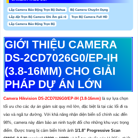
Lắp Camera Báo Động Trọn Bộ Dahua
Bộ Camera Chuyên Dụng
Lắp đặt Trọn Bộ Camera Ghi Âm giá rẻ
Trọn Bộ Camera Full HD
Lắp Camera Báo Động Trọn Bộ
GIỚI THIỆU CAMERA
DS-2CD7026G0/EP-IH
(3.8-16MM) CHO GIẢI
PHÁP DỰ ÁN LỚN
Camera Hikvision DS-2CD7026G0/EP-IH (3.8-16mm)
là sự lựa chọn
tối ưu cho các dự án giám sát quy mô lớn, đặc biệt là tại các lối đi ra
vào và ngã tư đường. Với khả năng nhận diện biển số chính xác đến
98%, camera này đảm bảo an ninh tuyệt đối cho những khu vực trọng
điểm. Được trang bị cảm biến hình ảnh
1/1.8" Progressive Scan