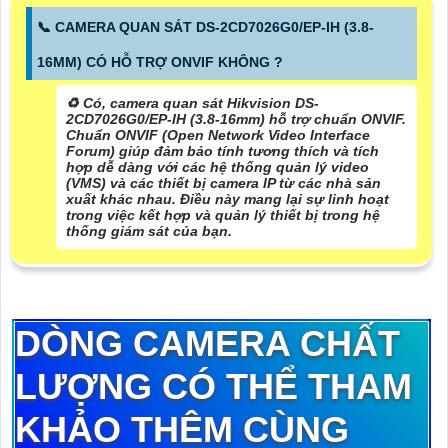
📞 CAMERA QUAN SÁT DS-2CD7026G0/EP-IH (3.8-
16MM) CÓ HỖ TRỢ ONVIF KHÔNG ?
♻️ Có, camera quan sát Hikvision
DS-
2CD7026G0/EP-IH (3.8-16mm)
hỗ trợ chuẩn
ONVIF
.
Chuẩn
ONVIF (Open Network Video Interface
Forum)
giúp đảm bảo tính tương thích và tích
hợp dễ dàng với các hệ thống quản lý video
(VMS)
và các thiết bị camera IP từ các nhà sản
xuất khác nhau. Điều này mang lại sự linh hoạt
trong việc kết hợp và quản lý thiết bị trong hệ
thống giám sát của bạn.
DÒNG CAMERA CHẤT
LƯỢNG CÓ THỂ THAM
KHẢO THÊM CÙNG