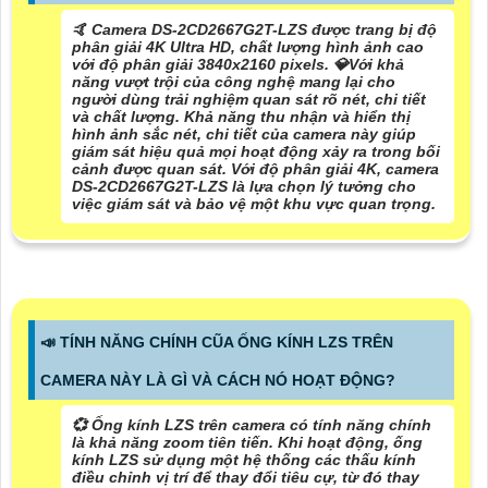
🤙 Camera DS-2CD2667G2T-LZS được trang bị độ
phân giải 4K Ultra HD, chất lượng hình ảnh cao
với độ phân giải 3840x2160 pixels. 💎
Với khả
năng vượt trội của công nghệ
mang lại cho
người dùng trải nghiệm quan sát rõ nét, chi tiết
và chất lượng. Khả năng thu nhận và hiển thị
hình ảnh sắc nét, chi tiết của camera này giúp
giám sát hiệu quả mọi hoạt động xảy ra trong bối
cảnh được quan sát. Với độ phân giải 4K, camera
DS-2CD2667G2T-LZS là lựa chọn lý tưởng cho
việc giám sát và bảo vệ một khu vực quan trọng.
📣 TÍNH NĂNG CHÍNH CŨA ỐNG KÍNH LZS TRÊN
CAMERA NÀY LÀ GÌ VÀ CÁCH NÓ HOẠT ĐỘNG?
💞 Ống kính LZS trên camera có tính năng chính
là khả năng zoom tiên tiến. Khi hoạt động, ống
kính LZS sử dụng một hệ thống các thấu kính
điều chỉnh vị trí để thay đổi tiêu cự, từ đó thay