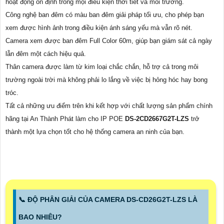
hoạt động ổn định trong mọi điều kiện thời tiết và môi trường.
Công nghệ ban đêm có màu ban đêm giải pháp tối ưu, cho phép bạn
xem được hình ảnh trong điều kiện ánh sáng yếu mà vẫn rõ nét.
Camera xem được ban đêm Full Color 60m, giúp bạn giám sát cả ngày
lẫn đêm một cách hiệu quả.
Thân camera được làm từ kim loại chắc chắn, hỗ trợ cả trong môi
trường ngoài trời mà không phải lo lắng về việc bị hỏng hóc hay bong
tróc.
Tất cả những ưu điểm trên khi kết hợp với chất lượng sản phẩm chính
hãng tại An Thành Phát làm cho IP POE
DS-2CD2667G2T-LZS
trở
thành một lựa chọn tốt cho hệ thống camera an ninh của bạn.
📞 ĐỘ PHÂN GIẢI CỦA CAMERA DS-CD26G2T-LZS LÀ
BAO NHIÊU?