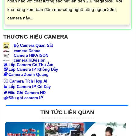
hoàn hảo với chất lượng sắc nét lên đến 2.0 megapixel. Với
khả năng xem ban đêm nhờ công nghệ hồng ngoại 30m,
camera này...
THƯƠNG HIỆU CAMERA
Bộ Camera Quan Sát
camera Dahua
Camera HIKVISON
camera KBvision
️🎤️
Lắp Camera Có Thu Âm
📶
Lắp Camera IP Không Dây
🕵️
Camera Zoom Quang
🧛‍♀️
Camera Tích Hợp AI
💻
Lắp Camera IP Có Dây
⚙️
Đầu Ghi Camera HD
📥
Đầu ghi camera IP
TIN TỨC LIÊN QUAN