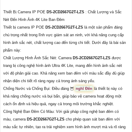
Thiết Bị Camera IP POE
DS-2CD2667G2T-LZS
: Chất Lượng và Sắc
Nét Đến Hình Ảnh 4K Lite Ban Đêm
Thiết bị camera IP POE
DS-2CD2667G2T-LZS
là một sản phẩm đáng
chú trọng nhất trong lĩnh vực giám sát an ninh, với khả năng cung cấp
hình ảnh sắc nét, chất lượng cao đến từng chi tiết. Dưới đây là bài sản
phẩm này:
Chất Lượng Hình Ảnh Sắc Nét: Camera
DS-2CD2667G2T-LZS
được
trang bị công nghệ hình ảnh Ultra 4K Lite, mang đến hình ảnh sắc nét
với độ phân giải cao. Khả năng xem ban đêm với màu sắc đầy đủ giúp
nhận diện chi tiết rõ ràng ngay cả trong ánh sáng yếu.
Chống Nước và Chống Bụi: Điều đáng 🦉
nghĩ Đến
là thiết bị này có
khả năng chống nước và bụi bẩn, giúp bảo vệ camera hoạt động một
cách ổn định và hiệu quả, ngay cả trong môi trường khắc nghiệt.
Công Nghệ Ban Đêm Có Màu: Với giải pháp công nghệ ban đêm có
màu, camera
DS-2CD2667G2T-LZS
cho phép quan sát ban đêm với
màu sắc tự nhiên, tạo ra trải nghiệm xem hình ảnh mượt mà và rõ ràng