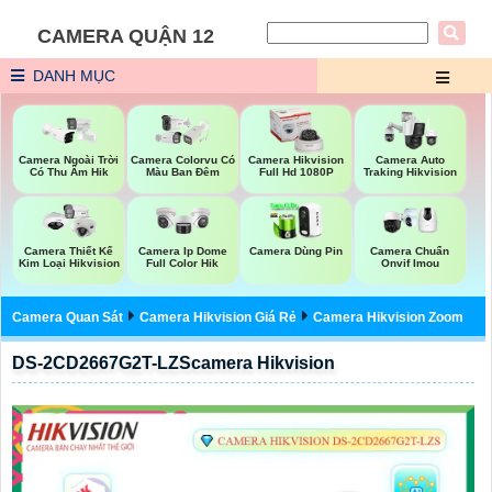
CAMERA QUẬN 12
DANH MỤC
Camera Ngoài Trời
Camera Colorvu Có
Camera Hikvision
Camera Auto
Có Thu Âm Hik
Màu Ban Đêm
Full Hd 1080P
Traking Hikvision
Camera Thiết Kế
Camera Ip Dome
Camera Dùng Pin
Camera Chuẩn
Kim Loại Hikvision
Full Color Hik
Onvif Imou
Camera Quan Sát
Camera Hikvision Giá Rẻ
Camera Hikvision Zoom
DS-2CD2667G2T-LZScamera Hikvision