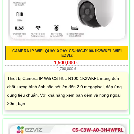
CAMERA IP WIFI QUAY XOAY CS-H8C-R100-1K2WKFL WIFI
EZVIZ
1,500,000 ₫
1,700,000 ₫
Thiết bị Camera IP Wifi CS-H8c-R100-1K2WKFL mang đến
chất lượng hình ảnh sắc nét lên đến 2.0 megapixel, đáp ứng
đúng tiêu chuẩn. Với khả năng xem ban đêm và hồng ngoại
30m, bạn...