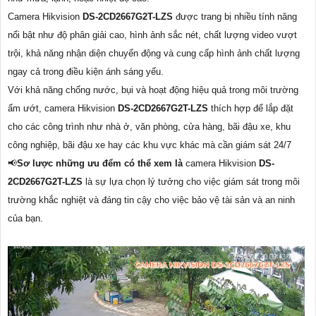
Camera Hikvision
DS-2CD2667G2T-LZS
được trang bị nhiều tính năng
nổi bật như độ phân giải cao, hình ảnh sắc nét, chất lượng video vượt
trội, khả năng nhận diện chuyển động và cung cấp hình ảnh chất lượng
ngay cả trong điều kiện ánh sáng yếu.
Với khả năng chống nước, bụi và hoạt động hiệu quả trong môi trường
ẩm ướt, camera Hikvision
DS-2CD2667G2T-LZS
thích hợp để lắp đặt
cho các công trình như nhà ở, văn phòng, cửa hàng, bãi đậu xe, khu
công nghiệp, bãi đậu xe hay các khu vực khác mà cần giám sát 24/7
📢
Sơ lược những ưu đểm có thể xem là
camera Hikvision
DS-
2CD2667G2T-LZS
là sự lựa chọn lý tưởng cho việc giám sát trong môi
trường khắc nghiệt và đáng tin cậy cho việc bảo vệ tài sản và an ninh
của bạn.