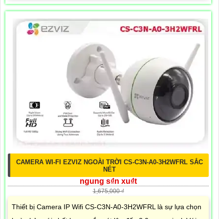
CAMERA WI-FI EZVIZ NGOÀI TRỜI CS-C3N-A0-3H2WFRL SẮC
NÉT
ngung s₫n xu₫t
1,675,000 ₫
Thiết bị Camera IP Wifi CS-C3N-A0-3H2WFRL là sự lựa chọn