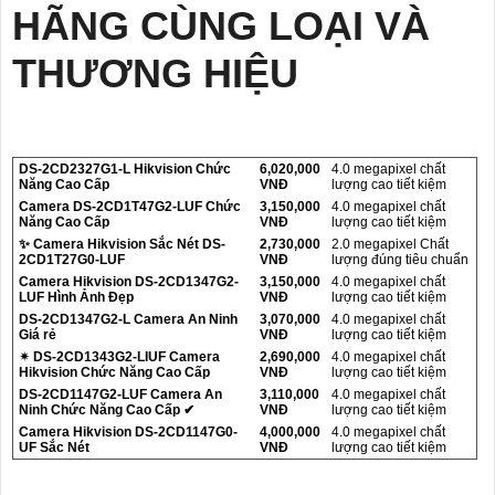
HÃNG CÙNG LOẠI VÀ
THƯƠNG HIỆU
DS-2CD2327G1-L Hikvision Chức
6,020,000
4.0 megapixel chất
Năng Cao Cấp
VNĐ
lượng cao tiết kiệm
Camera DS-2CD1T47G2-LUF Chức
3,150,000
4.0 megapixel chất
Năng Cao Cấp
VNĐ
lượng cao tiết kiệm
✨ Camera Hikvision Sắc Nét DS-
2,730,000
2.0 megapixel Chất
2CD1T27G0-LUF
VNĐ
lượng đúng tiêu chuẩn
Camera Hikvision DS-2CD1347G2-
3,150,000
4.0 megapixel chất
LUF Hình Ảnh Đẹp
VNĐ
lượng cao tiết kiệm
DS-2CD1347G2-L Camera An Ninh
3,070,000
4.0 megapixel chất
Giá rẻ
VNĐ
lượng cao tiết kiệm
✴ DS-2CD1343G2-LIUF Camera
2,690,000
4.0 megapixel chất
Hikvision Chức Năng Cao Cấp
VNĐ
lượng cao tiết kiệm
DS-2CD1147G2-LUF Camera An
3,110,000
4.0 megapixel chất
Ninh Chức Năng Cao Cấp ✔
VNĐ
lượng cao tiết kiệm
Camera Hikvision DS-2CD1147G0-
4,000,000
4.0 megapixel chất
UF Sắc Nét
VNĐ
lượng cao tiết kiệm