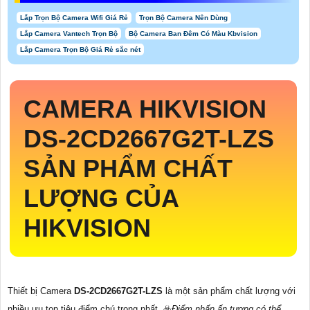
Lắp Trọn Bộ Camera Wifi Giá Rẻ
Trọn Bộ Camera Nên Dùng
Lắp Camera Vantech Trọn Bộ
Bộ Camera Ban Đêm Có Màu Kbvision
Lắp Camera Trọn Bộ Giá Rẻ sắc nét
CAMERA HIKVISION
DS-2CD2667G2T-LZS
SẢN PHẨM CHẤT
LƯỢNG CỦA
HIKVISION
Thiết bị Camera
DS-2CD2667G2T-LZS
là một sản phẩm chất lượng với
nhiều ưu top tiêu điểm chú trọng nhất. ☣️
Điểm nhấn ấn tượng có thể