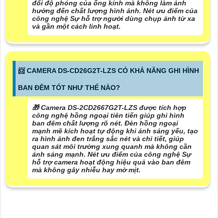
đổi độ phóng của ống kính mà không làm ảnh
hưởng đến chất lượng hình ảnh. Nét ưu điểm của
công nghệ Sự hỗ trợ người dùng chụp ảnh từ xa
và gần một cách linh hoạt.
📨 CAMERA DS-CD26G2T-LZS CÓ KHẢ NĂNG GHI HÌNH
BAN ĐÊM TỐT NHƯ THẾ NÀO?
🎁 Camera DS-2CD2667G2T-LZS được tích hợp
công nghệ hồng ngoại tiên tiến giúp ghi hình
ban đêm chất lượng rõ nét. Đèn hồng ngoại
mạnh mẽ kích hoạt tự động khi ánh sáng yếu, tạo
ra hình ảnh đen trắng sắc nét và chi tiết, giúp
quan sát môi trường xung quanh mà không cần
ánh sáng mạnh. Nét ưu điểm của công nghệ Sự
hỗ trợ camera hoạt động hiệu quả vào ban đêm
mà không gây nhiễu hay mờ mịt.