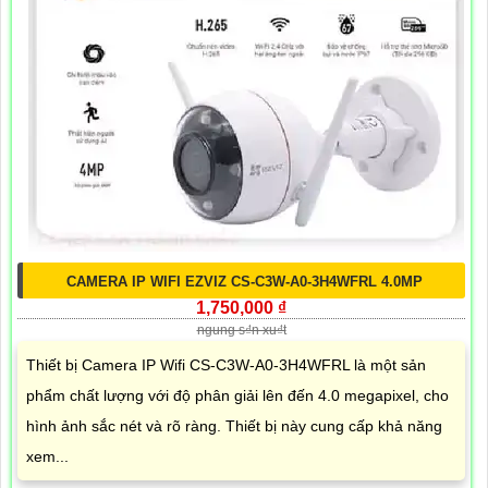
CAMERA IP WIFI EZVIZ CS-C3W-A0-3H4WFRL 4.0MP
1,750,000 ₫
ngung s₫n xu₫t
Thiết bị Camera IP Wifi CS-C3W-A0-3H4WFRL là một sản
phẩm chất lượng với độ phân giải lên đến 4.0 megapixel, cho
hình ảnh sắc nét và rõ ràng. Thiết bị này cung cấp khả năng
xem...