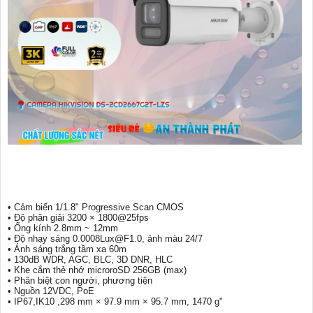
• Cảm biến 1/1.8" Progressive Scan CMOS
• Độ phân giải 3200 × 1800@25fps
• Ống kính 2.8mm ~ 12mm
• Độ nhạy sáng 0.0008Lux@F1.0, ảnh màu 24/7
• Ánh sáng trắng tầm xa 60m
• 130dB WDR, AGC, BLC, 3D DNR, HLC
• Khe cắm thẻ nhớ microroSD 256GB (max)
• Phân biệt con người, phương tiện
• Nguồn 12VDC, PoE
• IP67,IK10 ,298 mm × 97.9 mm × 95.7 mm, 1470 g"