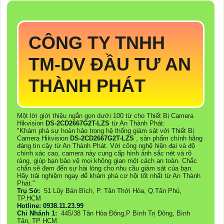
CÔNG TY TNHH
TM-DV ĐẦU TƯ AN
THÀNH PHÁT
Một lời giới thiệu ngắn gọn dưới 100 từ cho Thiết Bị Camera
Hikvision
DS-2CD2667G2T-LZS
từ An Thành Phát:
"Khám phá sự hoàn hảo trong hệ thống giám sát với Thiết Bị
Camera Hikvision
DS-2CD2667G2T-LZS
, sản phẩm chính hãng
đáng tin cậy từ An Thành Phát. Với công nghệ hiện đại và độ
chính xác cao, camera này cung cấp hình ảnh sắc nét và rõ
ràng, giúp bạn bảo vệ mọi không gian một cách an toàn. Chắc
chắn sẽ đem đến sự hài lòng cho nhu cầu giám sát của bạn.
Hãy trải nghiệm ngay để khám phá cơ hội tốt nhất từ An Thành
Phát."
Trụ Sở:
51 Lũy Bán Bích, P. Tân Thới Hòa, Q.Tân Phú,
TP.HCM
Hotline: 0938.11.23.99
Chi Nhánh 1:
445/38 Tân Hòa Đông,P Bình Trị Đông, Bình
Tân, TP HCM