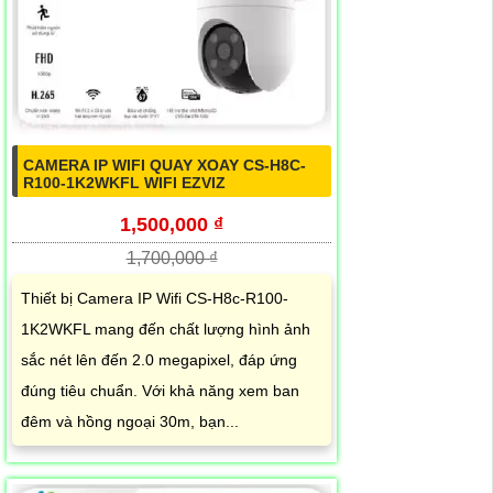
CAMERA IP WIFI QUAY XOAY CS-H8C-
R100-1K2WKFL WIFI EZVIZ
1,500,000 ₫
1,700,000 ₫
Thiết bị Camera IP Wifi CS-H8c-R100-
1K2WKFL mang đến chất lượng hình ảnh
sắc nét lên đến 2.0 megapixel, đáp ứng
đúng tiêu chuẩn. Với khả năng xem ban
đêm và hồng ngoại 30m, bạn...