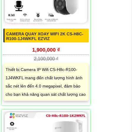
CAMERA QUAY XOAY WIFI 2K CS-H8C-
R100-1J4WKFL EZVIZ
1,900,000 ₫
2,100,000 ₫
Thiết bị Camera IP Wifi CS-H8c-R100-
1J4WKFL mang đến chất lượng hình ảnh
sắc nét lên đến 4.0 megapixel, đảm bảo
cho bạn khả năng quan sát chất lượng cao