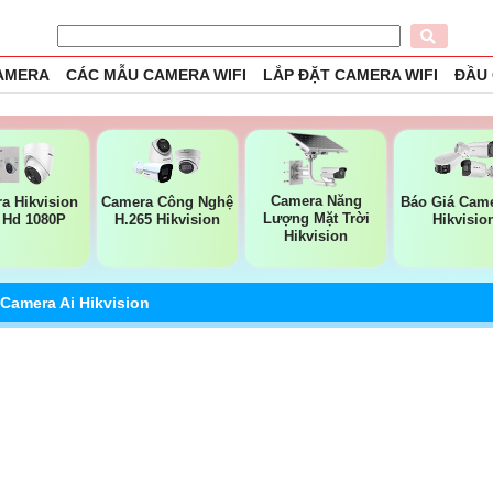
CAMERA
CÁC MẪU CAMERA WIFI
LẮP ĐẶT CAMERA WIFI
ĐẦU
Camera Năng
a Hikvision
Camera Công Nghệ
Báo Giá Came
Lượng Mặt Trời
l Hd 1080P
H.265 Hikvision
Hikvisio
Hikvision
Camera Ai Hikvision