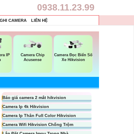
0938.11.23.99
 GHI CAMERA
LIÊN HỆ
Camera Chip
Camera Đọc Biển Số
ra IP
Acusense
Xe Hikvision
n
Báo giá camera 2 mắt hikvision
Camera Ip 4k Hikvision
Camera Ip Thân Full Color Hikvision
Camera Wifi Hikvision Chống Trộm
Lắp Đặt Camera Imou Trong Nhà