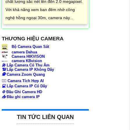
chất lượng sắc nét lên đến 2.0 megapixel.
Với khả năng xem ban đêm nhờ công
nghệ hồng ngoại 30m, camera này...
THƯƠNG HIỆU CAMERA
Bộ Camera Quan Sát
camera Dahua
Camera HIKVISON
camera KBvision
️🎤️
Lắp Camera Có Thu Âm
📶
Lắp Camera IP Không Dây
🕵️
Camera Zoom Quang
🧛‍♀️
Camera Tích Hợp AI
💻
Lắp Camera IP Có Dây
⚙️
Đầu Ghi Camera HD
📥
Đầu ghi camera IP
TIN TỨC LIÊN QUAN