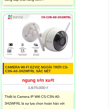
CAMERA WI-FI EZVIZ NGOÀI TRỜI CS-
C3N-A0-3H2WFRL SẮC NÉT
ngung s₫n xu₫t
1,675,000 ₫
Thiết bị Camera IP Wifi CS-C3N-A0-
3H2WFRL là sự lựa chọn hoàn hảo với