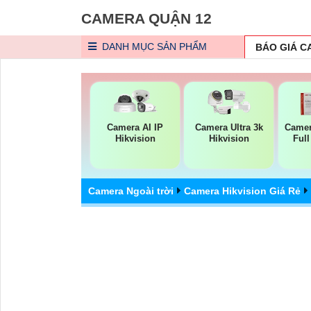
CAMERA QUẬN 12
DANH MỤC
SẢN PHẨM
BÁO GIÁ 
Camera AI IP
Camera Ultra 3k
Camer
Hikvision
Hikvision
Ful
Camera Ngoài trời
Camera Hikvision Giá Rẻ