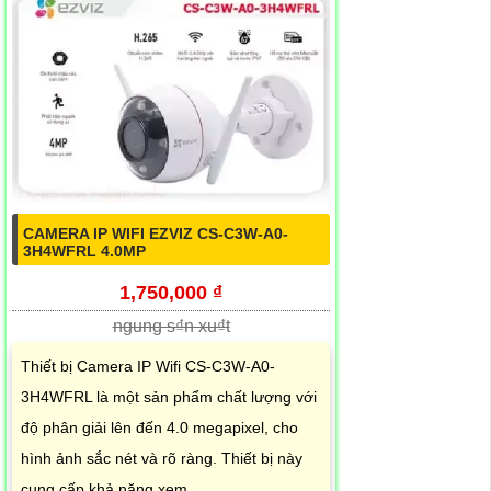
CAMERA IP WIFI EZVIZ CS-C3W-A0-
3H4WFRL 4.0MP
1,750,000 ₫
ngung s₫n xu₫t
Thiết bị Camera IP Wifi CS-C3W-A0-
3H4WFRL là một sản phẩm chất lượng với
độ phân giải lên đến 4.0 megapixel, cho
hình ảnh sắc nét và rõ ràng. Thiết bị này
cung cấp khả năng xem...