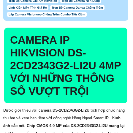
Trọn Bộ Camera Ghi Âm Kbvision
Trọn Bộ Camera Nên Dùng
Linh Kiện Máy Tính Giá Rẻ
Trọn Bộ Camera Dahua Chống Trộm
Lắp Camera Visioncop Chống Trộm Combo Tiết Kiệm
CAMERA IP
HIKVISION
DS-
2CD2343G2-LI2U
4MP
VỚI NHỮNG THÔNG
SỐ VƯỢT TRỘI
Được giới thiệu với camera
DS-2CD2343G2-LI2U
tích hợp chức năng
thu âm và xem ban đêm với công nghệ Hồng Ngoại Smart IR
hình
ảnh sắc nét. Chip CMOS 4.0 MP của DS-2CD2343G2-LI2U mang lại