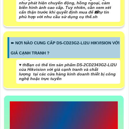
như phát hiện chuyển động, hồng ngoại, cảm
biến hình ảnh cao cấp. Tuy nhiên, cần xem xét
cẩn thận trước khi quyết định mua để 📸
tự tin
phù hợp với nhu cầu sử dụng cụ thể.sh
➽ NƠI NÀO CUNG CẤP DS-CD23G2-LI2U HIKVISION VỚI
GIÁ CẠNH TRANH ?
♥️ thBạn có thể tìm sản phẩm DS-2CD2343G2-LI2U
của Hikvision với giá cạnh tranh và chất
lượng tại các cửa hàng kinh doanh thiết bị công
nghệ hoặc trực tuyến
CÔNG TY TNHH TM-
DV ĐẦU TƯ AN