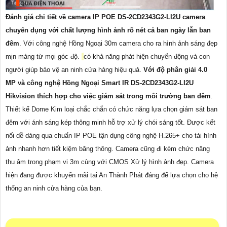
Đánh giá chi tiết về camera IP POE DS-2CD2343G2-LI2U camera
chuyên dụng với chất lượng hình ảnh rõ nét cả ban ngày lẫn ban
đêm
. Với công nghệ Hồng Ngoại 30m camera cho ra hình ảnh sáng đẹp
mịn màng từ mọi góc độ.
có khả năng phát hiện chuyển động và con
người giúp bảo vệ an ninh cửa hàng hiệu quả.
Với độ phân giải 4.0
MP và công nghệ Hồng Ngoại Smart IR DS-2CD2343G2-LI2U
Hikvision thích hợp cho việc giám sát trong môi trường ban đêm
.
Thiết kế Dome Kim loại chắc chắn có chức năng lựa chọn giám sát ban
đêm với ánh sáng kép thông minh hỗ trợ xử lý chói sáng tốt. Được kết
nối dễ dàng qua chuẩn IP POE tận dụng công nghệ H.265+ cho tải hình
ảnh nhanh hơn tiết kiệm băng thông. Camera cũng đi kèm chức năng
thu âm trong phạm vi 3m cùng với CMOS Xử lý hình ảnh đẹp. Camera
hiện đang được khuyến mãi tại An Thành Phát đáng để lựa chọn cho hệ
thống an ninh cửa hàng của bạn.