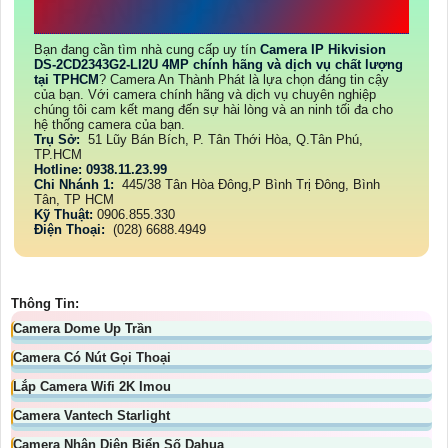
THÀNH PHÁT
Bạn đang cần tìm nhà cung cấp uy tín
Camera IP Hikvision
DS-2CD2343G2-LI2U 4MP chính hãng và dịch vụ chất lượng
tại TPHCM
? Camera An Thành Phát là lựa chọn đáng tin cậy
của bạn. Với camera chính hãng và dịch vụ chuyên nghiệp
chúng tôi cam kết mang đến sự hài lòng và an ninh tối đa cho
hệ thống camera của bạn.
Trụ Sở:
51 Lũy Bán Bích, P. Tân Thới Hòa, Q.Tân Phú,
TP.HCM
Hotline: 0938.11.23.99
Chi Nhánh 1:
445/38 Tân Hòa Đông,P Bình Trị Đông, Bình
Tân, TP HCM
Kỹ Thuật:
0906.855.330
Điện Thoại:
(028) 6688.4949
Thông Tin:
Camera Dome Up Trần
Camera Có Nút Gọi Thoại
Lắp Camera Wifi 2K Imou
Camera Vantech Starlight
Camera Nhận Diện Biển Số Dahua