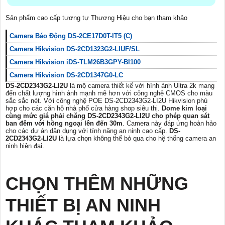
Sản phẩm cao cấp tương tự Thương Hiệu cho bạn tham khảo
Camera Báo Động DS-2CE17D0T-IT5 (C)
Camera Hikvision DS-2CD1323G2-LIUF/SL
Camera Hikvision iDS-TLM26B3GPY-BI100
Camera Hikvision DS-2CD1347G0-LC
DS-2CD2343G2-LI2U
là mộ camera thiết kế với hình ảnh Ultra 2k mang
đến chất lượng hình ảnh mạnh mẽ hơn với công nghệ CMOS cho màu
sắc sắc nét. Với công nghệ POE DS-2CD2343G2-LI2U Hikvision phù
hợp cho các căn hộ nhà phố cửa hàng shop siêu thị.
Dome kim loại
cùng mức giá phải chăng DS-2CD2343G2-LI2U cho phép quan sát
ban đêm với hồng ngoại lên đến 30m
. Camera này đáp ứng hoàn hảo
cho các dự án dân dụng với tính năng an ninh cao cấp.
DS-
2CD2343G2-LI2U
là lựa chọn không thể bỏ qua cho hệ thống camera an
ninh hiện đại.
CHỌN THÊM NHỮNG
THIẾT BỊ AN NINH