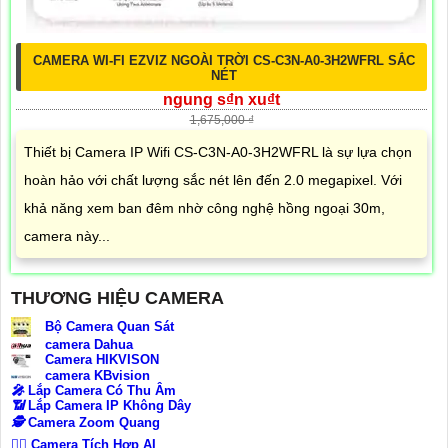
CAMERA WI-FI EZVIZ NGOÀI TRỜI CS-C3N-A0-3H2WFRL SẮC
NÉT
ngung s₫n xu₫t
1,675,000 ₫
Thiết bị Camera IP Wifi CS-C3N-A0-3H2WFRL là sự lựa chọn
hoàn hảo với chất lượng sắc nét lên đến 2.0 megapixel. Với
khả năng xem ban đêm nhờ công nghệ hồng ngoại 30m,
camera này...
THƯƠNG HIỆU CAMERA
Bộ Camera Quan Sát
camera Dahua
Camera HIKVISON
camera KBvision
️🎤️
Lắp Camera Có Thu Âm
📶
Lắp Camera IP Không Dây
🕵️
Camera Zoom Quang
🧛‍♀️
Camera Tích Hợp AI