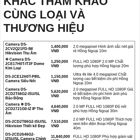
KHÁC THAM KHẢO
CÙNG LOẠI VÀ
THƯƠNG HIỆU
Camera DS-
1,400,000
2.0 megapixel Hình ảnh sắc nét giá
2CV2Q21FD-IW
VNĐ
rẻ Hồng Ngoại 10m
Hikvision Thu Âm
✲ Camera DS-
1,250,000
FULL HD 1080P 2.0 MP Chất
2CE17H0T-IT3F Dome
VNĐ
lượng phù hợp Hồng Ngoại 20m
Kim Loại
Ultra 4k lite 4.0 megapixel Chất
DS-2CE12H0T-PIRL
1,150,000
lượng cao tiết kiệm chi phí Hồng
Camera Siêu Nét
VNĐ
Ngoại 20m
Camera DS-
2.0 megapixel FULL HD 1080P Giá
5,620,000
2CD2T46G2-ISU/SL
rẻ tiết kiệm chi phí hình ảnh phù
VNĐ
Báo Động
hợp Hồng Ngoại 80m
Camera ✲ DS-
4,640,000
2.0 MP FULL HD 1080P Độ nét
2CD2721G0-IZ IP Thu
VNĐ
phù hợp Hồng Ngoại 30m
Âm
2.0 MP FULL HD 1080P Thích hợp
DS-2CD2T86G2-ISU/SL
7,510,000
xem trên điện thoại Hồng Ngoại
Hikvision Thiết kế Đẹp
VNĐ
40m
DS-2CD2646G2-
11,840,000
FULL HD 1080P Phù hợp giám sát
IZSU/SL Camera Chính