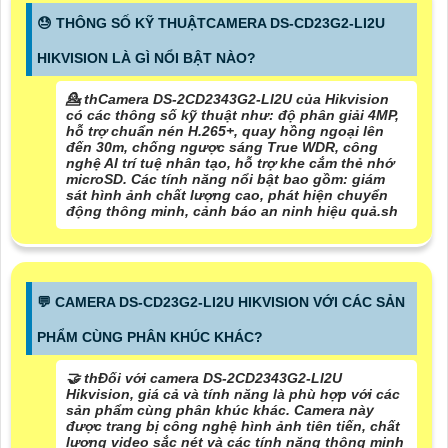
😓 THÔNG SỐ KỸ THUẬTCAMERA DS-CD23G2-LI2U
HIKVISION LÀ GÌ NỔI BẬT NÀO?
💁 thCamera DS-2CD2343G2-LI2U của Hikvision
có các thông số kỹ thuật như: độ phân giải 4MP,
hỗ trợ chuẩn nén H.265+, quay hồng ngoại lên
đến 30m, chống ngược sáng True WDR, công
nghệ AI trí tuệ nhân tạo, hỗ trợ khe cắm thẻ nhớ
microSD. Các tính năng nổi bật bao gồm: giám
sát hình ảnh chất lượng cao, phát hiện chuyển
động thông minh, cảnh báo an ninh hiệu quả.sh
️💬 CAMERA DS-CD23G2-LI2U HIKVISION VỚI CÁC SẢN
PHẨM CÙNG PHÂN KHÚC KHÁC?
🤝 thĐối với camera DS-2CD2343G2-LI2U
Hikvision, giá cả và tính năng là phù hợp với các
sản phẩm cùng phân khúc khác. Camera này
được trang bị công nghệ hình ảnh tiên tiến, chất
lượng video sắc nét và các tính năng thông minh