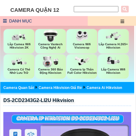
CAMERA QUẬN 12
DANH MỤC
Camera Wifi
Lắp Camea Wifi
Camera Vantech
Lắp Camera H.265+
Visioncop
Hikvision 2K
Công Nghệ Ai
Hikvision
Lắp Camera Wifi
Camera Có Thẻ
Camera 360 Báo
Camera Ip Thân
Hikvision
Nhớ Lưu Trữ
Động Kbvision
Full Color Hikvision
Camera Quan Sát
Camera Hikvision Giá Rẻ
Camera Ai Hikvision
DS-2CD2343G2-LI2U Hikvision