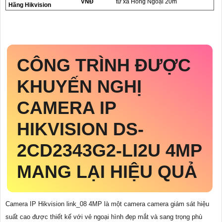
VNĐ
từ xa Hồng Ngoại 20m
Hãng Hikvision
CÔNG TRÌNH ĐƯỢC
KHUYẾN NGHỊ
CAMERA IP
HIKVISION
DS-
2CD2343G2-LI2U
4MP
MANG LẠI HIỆU QUẢ
Camera IP Hikvision link_08 4MP là một camera camera giám sát hiệu
suất cao được thiết kế với vẻ ngoại hình đẹp mắt và sang trọng phù