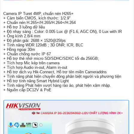
Camera IP Turet 4MP, chuẩn nén H265+
+ Cảm biến CMOS, kích thước: 1/2.9"
+ Chuẩn nén H.265+/H.265/H.264+/H.264
+ Hỗ trợ 3 luồng dữ liệu
+ Độ nhạy sáng : Color: 0.005 Lux @ (F1.6, AGC ON), 0 Lux with IR
+ Ông kính 2.8/4 mm
+ Độ phân giải: 2688 × 1520@25fps
+ Tính năng WDR 120dB ; 3D DNR; ICR, BLC
+ Hồng ngoại 30m
+ Chuẩn chống nước IP 67
+ Hỗ trợ thẻ nhớ micro SD/SDHC/SDXC tối đa 256GB;
+ Tích hợp Mic kép trên camera
+ Tích hợp Audio in-out, Alarm in-out
+ Hỗ trợ dịch vụ Hik-Connect, Hỗ trợ tên miền Cameraddns
+ Tính năng phát hiện chuyển động phân biệt người và phương tiện
+ Hỗ trợ tính năng Smart Hybrid Light
+ Tính năng Phát hiện vượt hàng rào ảo, phát hiện xâm nhập.
+ Nguồn cấp DC12V & PoE